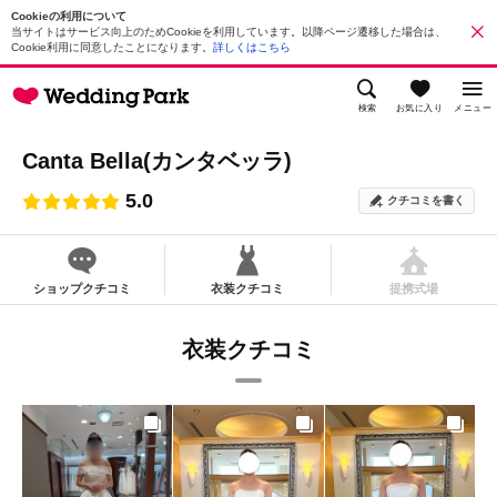
Cookieの利用について
当サイトはサービス向上のためCookieを利用しています。以降ページ遷移した場合は、
Cookie利用に同意したことになります。
詳しくはこちら
検索
お気に入り
メニュー
Canta Bella(カンタベッラ)
5.0
クチコミを書く
ショップクチコミ
衣装クチコミ
提携式場
衣装クチコミ