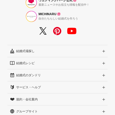
ウエディングパーク公式
最新ニュースやお役立ち情報を配信中！
MICHINARU
自分たちらしい結婚式を作ろう
結婚式場探し
結婚式レシピ
エリアから探す
結婚式のダンドリ
こだわりから探す
結婚式準備レポート『ハナレポ』
サービス・ヘルプ
雰囲気から探す
結婚式当日の動画『ムビレポ』
結婚準備ガイド
規約・会社案内
見積りから探す
Wedding Park Magazine
サイトコンセプト
グループサイト
ランキングから探す
結婚お悩みQ&A
はじめての方へ
利用規約