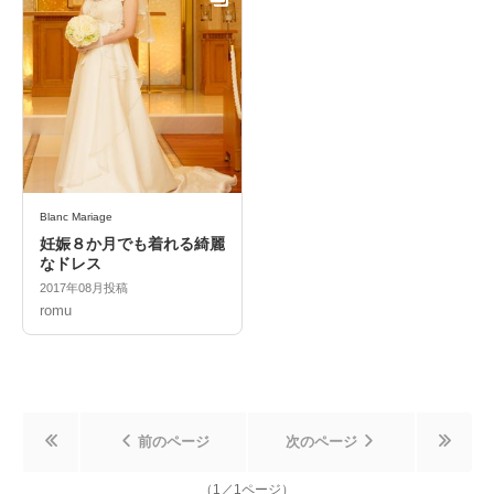
Blanc Mariage
妊娠８か月でも着れる綺麗
なドレス
2017年08月投稿
romu
前のページ
次のページ
（
1
／
1
ページ）