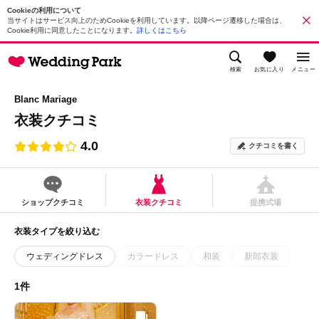
Cookieの利用について
当サイトはサービス向上のためCookieを利用しています。以降ページ遷移した場合は、
Cookie利用に同意したことになります。
詳しくはこちら
検索
お気に入り
メニュー
Blanc Mariage
衣装クチコミ
4.0
クチコミを書く
ショップクチコミ
衣装クチコミ
提携式場
衣装タイプを絞り込む
ウェディングドレス
カラードレス
和装
新郎衣装
1件