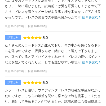
なかなかカラードレスが決まらず、アドバイスをたくさんして下
さり、一緒に選びました。試着前には髪を可愛らしくまとめて下
さり、ドレスを着たイメージがより沸く様な工夫をして下さり良
かったです。ドレスの試着での手際も良かったです。
続きを読む
来店
2018年05月
投稿
2018年07月
5.0
試着のみ
たくさんのカラードレスが並んでおり、その中から気になるドレ
スを選ぶのですが、店員さんが一緒になって選んで下さりまし
た。迷っているとアドバイスをくれたり、ドレスの良いポイント
などを教えてくれたりと、とても選びやすい環境が整っていまし
続きを読む
た。
来店
2018年05月
投稿
2018年07月
5.0
試着のみ
カラードレスと違い、ウエディングドレスの明確な希望がなかっ
たのですが、こちらの希望を聞いて様々な衣装を提案してくださ
り、満足して決めることができました。試着の際にも毎回簡単に