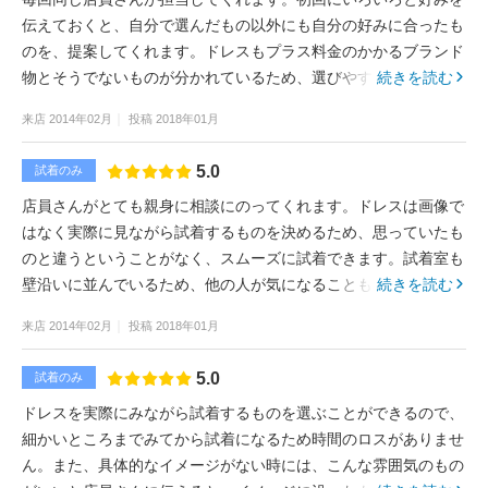
伝えておくと、自分で選んだもの以外にも自分の好みに合ったも
のを、提案してくれます。ドレスもプラス料金のかかるブランド
物とそうでないものが分かれているため、選びやすいです。壁に
続きを読む
沿って横並びの試着室なので、試着後一緒に来た人に見せるとき
来店
2014年02月
投稿
2018年01月
にも、周りが気になりませんでした。
5.0
試着のみ
店員さんがとても親身に相談にのってくれます。ドレスは画像で
はなく実際に見ながら試着するものを決めるため、思っていたも
のと違うということがなく、スムーズに試着できます。試着室も
壁沿いに並んでいるため、他の人が気になることもありません。
続きを読む
来店
2014年02月
投稿
2018年01月
5.0
試着のみ
ドレスを実際にみながら試着するものを選ぶことができるので、
細かいところまでみてから試着になるため時間のロスがありませ
ん。また、具体的なイメージがない時には、こんな雰囲気のもの