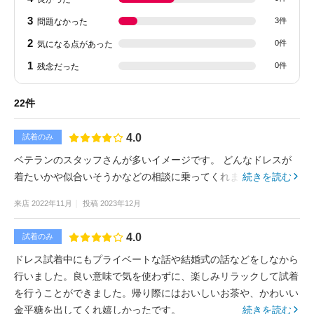
3
3件
問題なかった
2
0件
気になる点があった
1
0件
残念だった
22件
4.0
試着のみ
ベテランのスタッフさんが多いイメージです。 どんなドレスが
着たいかや似合いそうかなどの相談に乗ってくれます!
続きを読む
来店
2022年11月
投稿
2023年12月
4.0
試着のみ
ドレス試着中にもプライベートな話や結婚式の話などをしなから
行いました。良い意味で気を使わずに、楽しみリラックして試着
を行うことができました。帰り際にはおいしいお茶や、かわいい
金平糖を出してくれ嬉しかったです。
続きを読む