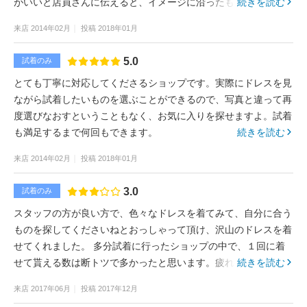
がいいと店員さんに伝えると、イメージに沿ったものを見せてく
続きを読む
れます。的確なアドバイスをくれるため安心して選べました。
来店
2014年02月
投稿
2018年01月
5.0
試着のみ
とても丁寧に対応してくださるショップです。実際にドレスを見
ながら試着したいものを選ぶことができるので、写真と違って再
度選びなおすということもなく、お気に入りを探せますよ。試着
も満足するまで何回もできます。
続きを読む
来店
2014年02月
投稿
2018年01月
3.0
試着のみ
スタッフの方が良い方で、色々なドレスを着てみて、自分に合う
ものを探してくださいねとおっしゃって頂け、沢山のドレスを着
せてくれました。 多分試着に行ったショップの中で、１回に着
せて貰える数は断トツで多かったと思います。疲れるけど、何回
続きを読む
も行くより良いから嬉しいなって思いました。
来店
2017年06月
投稿
2017年12月