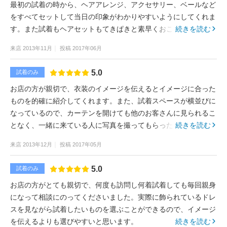
最初の試着の時から、ヘアアレンジ、アクセサリー、ベールなど
をすべてセットして当日の印象がわかりやすいようにしてくれま
す。また試着もヘアセットもてきぱきと素早くおこなってくれる
続きを読む
のがさすがプロだと思いました。
来店
2013年11月
投稿
2017年06月
5.0
試着のみ
お店の方が親切で、衣装のイメージを伝えるとイメージに合った
ものを的確に紹介してくれます。また、試着スペースが横並びに
なっているので、カーテンを開けても他のお客さんに見られるこ
となく、一緒に来ている人に写真を撮ってもらったり見てもらう
続きを読む
ことができます。
来店
2013年12月
投稿
2017年05月
5.0
試着のみ
お店の方がとても親切で、何度も訪問し何着試着しても毎回親身
になって相談にのってくださいました。実際に飾られているドレ
スを見ながら試着したいものを選ぶことができるので、イメージ
を伝えるよりも選びやすいと思います。
続きを読む