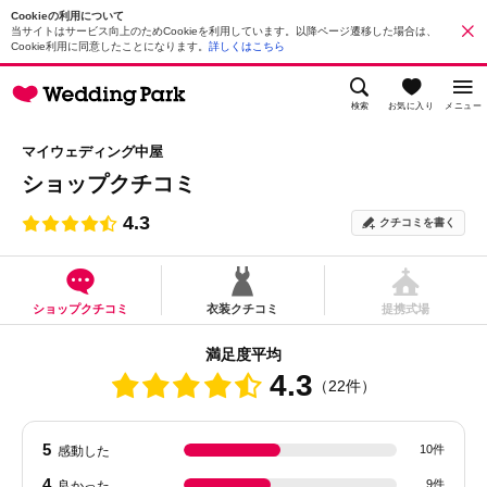
Cookieの利用について
当サイトはサービス向上のためCookieを利用しています。以降ページ遷移した場合は、
Cookie利用に同意したことになります。
詳しくはこちら
検索
お気に入り
メニュー
マイウェディング中屋
ショップクチコミ
4.3
クチコミを書く
ショップクチコミ
衣装クチコミ
提携式場
満足度平均
4.3
（22件）
5
10件
感動した
4
9件
良かった