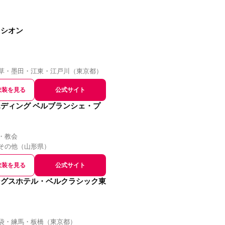
リシオン
草・墨田・江東・江戸川
（
東京都
）
衣装を見る
公式サイト
ディング ベルブランシェ・プ
・教会
その他
（
山形県
）
衣装を見る
公式サイト
ングスホテル・ベルクラシック東
袋・練馬・板橋
（
東京都
）