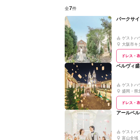
7
全
件
パークサイ
ゲストハ
大阪市キ
ドレス・
ベルヴィ盛
ゲストハ
盛岡・県
ドレス・
アールベル
ゲストハ
富山全域