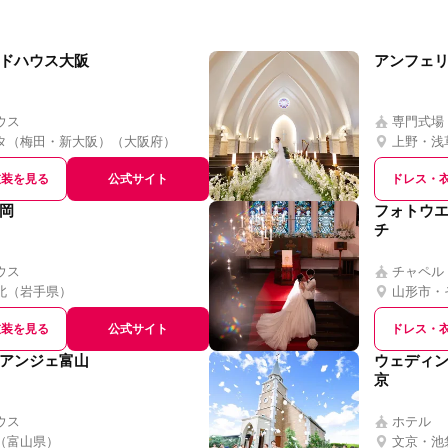
ドハウス大阪
アンフェ
ウス
専門式場
タ（梅田・新大阪）
（
大阪府
）
上野・浅
衣装を見る
公式サイト
ドレス・
岡
フォトウエ
チ
ウス
チャペル
北
（
岩手県
）
山形市・
衣装を見る
公式サイト
ドレス・
アンジェ富山
ウェディ
京
ウス
ホテル
（
富山県
）
文京・池