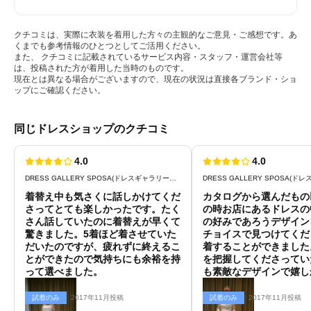
クチコミは、実際に衣装を着用した方々の主観的なご意見・ご感想です。あ
くまでも参考情報のひとつとしてご活用ください。
また、 クチコミに記載されているサービス内容・スタッフ・運営会社等
は、投稿された方が着用した当時のものです。
現在とは異なる場合がございますので、現在の状況は直接各ブランド・ショ
ップにご確認ください。
同じドレスショップのクチコミ
4.0
4.0
DRESS GALLERY SPOSA(ドレスギャラリースポーサ)
着替え中も気さくに話しかけてくだ
カタログから選んだもの
さってとても楽しかったです。たく
の時お店にあるドレスの
さん話していたのに着替えが早くて
の好みであろうデザイン
驚きました。5着ほど着させていた
チョイスで見つけてくだ
だいたのですが、疲れずに終えるこ
着することができました
とができたので気持ちにも余裕を持
を把握してくださってい
って選べました。
も素敵なデザインで嬉し
す。
試着のみ
2017年11月投稿
試着のみ
2017年11月投稿