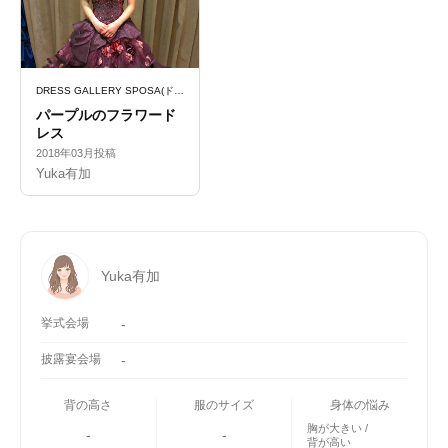
DRESS GALLERY SPOSA(ドレスギャラリースポーサ)
パープルのフラワード
レス
2018年03月投稿
Yuka有加
Yuka有加
挙式会場
-
披露宴会場
-
背の高さ
服のサイズ
身体の悩み
胸が大きい
-
-
背が高い