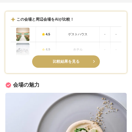
この会場と周辺会場をAIが比較！
4.5
ゲストハウス
-
-
4.9
ホテル
-
-
比較結果を見る
会場の魅力