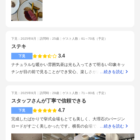
いため、小規模〜中規模での結婚式向けかなと思います。質問
め、挙式会場の装花は省きました。シンプルな美しさが際立ち
な方だった駅から徒歩1分くらいでアクセスが良いため遠方の方
すると丁寧に答えてくださるので、確認したいことや気になる
良かったと思います。・引き出物の内容を調整しました。その
も呼びやすい周りに高いビルがないので景色が良いプランナー
ことは初回から相談しやすかったです。持ち込みたい物など、
分、持って帰って頂くものとして、披露宴会場の会場装花をお
さんで決めたと言っても過言ではないくらい素敵なプランナー
希望がある方はどこまで可能かを確認するといいかと思いま
見送りの先に小さな花束にしていただき手渡ししました。高価
さんに出会えました・プランナーさんが一貫して対応してくだ
す。挙式はこれからですが、毎回プランナーさんが丁寧に優し
なものを渡すよりも手渡しでお花を渡すというアイデアも素敵
さるのでそこを大事にしている方はおすすめ・窓も大きく周り
く対応してくださるので、楽しく結婚式準備ができています！
下見：2025年9月
訪問時：25歳
ゲスト人数：61～70名
（予定）
でしたし、後日お家に飾ったよといったメッセージもあり嬉し
に大きな建物がないのでロケーションがいい・見積もりを出し
ステキ
かったです。・ペーパーアイテム(招待状やプロフィールブッ
ていただく際は多めに見積もってもらった方が良い・プランナ
ク、メニュー表等)は基本的に手作りしました。席札のみ、特典
ーさん重視のかたはおすすめ・新しくできた式場・プランナー
3.4
下見
でお願いしました。・ムービーは全て手作りしました(オープニ
さんが一貫制
ナチュラルな暖かい雰囲気昼は光も入ってきて明るい印象キッ
ング、生い立ち、エンドロール)。事前に試食会に参加し、1番高
チンが目の前で見ることができ安心、楽しさがある全体的な会
…続きを読む
いコースでお願いしました。その際、気になったポイントをお
場費が高めだが、1日2組貸切なので仕方はがないとは思う。や
伝えしましたが、当日は完璧な状態で本当に美味しかったで
りたいイメージを再現することができるので満足メニューはシ
す。テーブルラウンドでは、ゲストの皆様が「ここのご飯凄く
ェフさんと予算を相談しながらカスタムすることができる良か
下見：2025年9月
訪問時：29歳
ゲスト人数：71～80名
（予定）
美味しいね！」と声をかけて下さいました。料理長のお料理
った。駅近親身に相談に乗ってくれるアルバイトさんが少し慣
スタッフさんが丁寧で信頼できる
も、パティシエの方が作るウェディングケーキもデザートもほ
れていない様子もあったやりたいことができることメニュー、
4.7
下見
んっっっとうに美味しいです！！メニュー内容は以下のとおり
ケーキ、お花を相談しながら決めることができる新しくできた
です。horsd’oeuvre鮪 勘八 海老～ビーツとフランボワーズ～
完成したばかりで挙式会場もとても美しく、大理石のバージン
施設なので、とても綺麗演出にこだわりがある人は、できるこ
deuxième檸檬 アボカド 様々な野菜～新しいサラダの形～troi
ロードがすごく美しかったです。横長の会場で、広さを感じま
…続きを読む
ととできないことがあるので要確認ワイワイした結婚式をした
sième浅利 フォアグラ 蕪～ブラスブルー東京スペシャリテ～
した。ナチュラルで洗練された雰囲気でもあり、おしゃれな挙
い人おすすめ友人のお誘いホテル婚との違いを実感したホテル