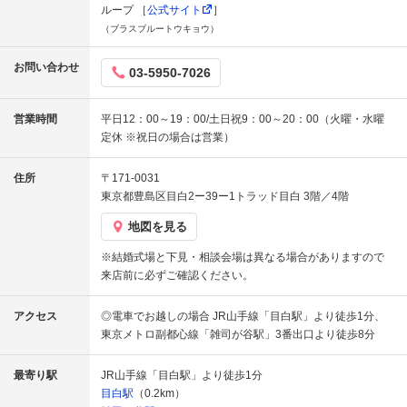
ループ ［
公式サイト
］
（ブラスブルートウキョウ）
お問い合わせ
03-5950-7026
営業時間
平日12：00～19：00/土日祝9：00～20：00（火曜・水曜
定休 ※祝日の場合は営業）
住所
〒171-0031
東京都豊島区目白2ー39ー1トラッド目白 3階／4階
地図を見る
※結婚式場と下見・相談会場は異なる場合がありますので
来店前に必ずご確認ください。
アクセス
◎電車でお越しの場合 JR山手線「目白駅」より徒歩1分、
東京メトロ副都心線「雑司が谷駅」3番出口より徒歩8分
最寄り駅
JR山手線「目白駅」より徒歩1分
目白駅
（0.2km）