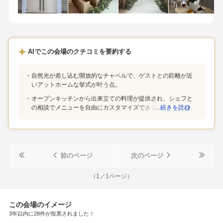
い環境・プランナー一貫性と打ち合わせ回数無制限に惹かれ
ことから、アットホームな印象です。アットホームであるこ
た・試食が美味しかったため
と、まだ新しい結婚式会場であることが気になりました。公式
写真とイメージが異なるように感じたので、一度ご自身の目で
確かめるのが良いかと思いました。地元で結婚式を挙げたいと
AIでこの会場のクチコミを要約する
いう思いがあり、気になって見学してみようと思いました。
自然光が差し込む開放的なチャペルで、ゲストとの距離が近
いアットホームな挙式が叶う点。
オープンキッチンから出来立ての料理が提供され、シェフと
の相談でメニューを自由にカスタマイズできる点。
…続きを読む
前のページ
次のページ
（
1
／
1
ページ）
この会場のイメージ
3年以内に28件が投票されました！