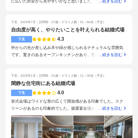
「人」が大切だと感じています。最初から最後まで伴走してく
に広いため皆から見やすいかなと思いました。窓から緑が見え
…続きを読む
非常に美味しかったです。特に料理長のイチオシだったスープ
れた担当プランナーさんがいたから、悩みながらも頑張れた
て広い印象でした。こちらも天井は低めですが、オープンキッ
は完璧でした！コースもかなり柔軟に対応してくれるそうなの
り、安心して当日を楽しむ事が出来ました。実は、元々は伝統
チンで素敵です。何か所も比較したわけではないのですが、自
で、こだわりが十分に反映できそうです。アクセスは駅目の前
あるホテル挙式に憧れていましたが、相談会で色々と伺ってい
分たちが出せる予算なのかなと思いました。旬の食材を使って
下見：2025年7月
訪問時：27歳
ゲスト人数：51～60名
（予定）
と完璧です。雨の日でも地下通路があり安心だと思います。景
る中でこちらにお願いしたいと決めました。結果論ではありま
いるとの事で、シェフのこだわりを感じる、非常においしいお
自由度が高く、やりたいことを叶えられる結婚式場
色は都会的であまり自然は感じられませんが、私は悪くないと
すが、今まで関わって下さった皆様、大切に育ててくれた両親
料理でした。目白駅からすぐに見えるので、迷わずに来れると
4.3
思いました。プランナー、支配人、料理長とお話しする機会が
下見
へ感謝を伝えるにあたり、ブラスブルー東京の皆様のおかげで
思います。また同じビルにカフェも入っているので、少しお茶
ありました。みなさんとても人柄がよく笑顔が素敵で、素敵な
外からの光が差し込み木や緑が感じられるナチュラルな雰囲気
私自身が温かい気持ちで準備をして臨むことができ、ここを選
することもできると思いました。目白駅内のトイレがきれいな
結婚式にしたいという思いが伝わってきました。・全体的に綺
です。驚きのあるオープンキッチンがあり、窓からは緑も見え
…続きを読む
んで良かったと本当に思う事が出来ました。準備の過程では、
のも、ゲストのことを考えると良かったです。最初から挙式当
麗・ホスピタリティが素晴らしい・料理が絶品・様々な要望に
ます。ナチュラルな雰囲気で温かみを感じられます。駅から徒
イメージを付けておくことと、canvaを使えるようにするとスム
日まで担当の方がついてくださると聞き、今回対応してくださ
柔軟に対応してくれるアットホームな結婚式にしたい方にはオ
歩1分という近さで便利プランナーさんの熱意は本当に素晴らし
ーズかなと思います。snsで色んな情報が手に入るので、ペーパ
った方がとても丁寧、且つ気さくで、自分たちと相性もすごく
ススメです！見積もりは高めに見積もってもらうことをおすす
いです。こちらのペースや希望に合わせて丁寧に進めてくれる
下見：2025年1月
訪問時：31歳
ゲスト人数：21～30名
（予定）
ーアイテムはどんなものを作りたいか、どんな雰囲気にしたい
良さそうだったので、お願いすることにしました！他のスタッ
めします。4〜5会場を見学しました。こちらの会場が1番見積も
ので、「二人だけの結婚式をつくっていく」という感覚をしっ
閑静な住宅街にある結婚式場
かイメージを付けておくと良いのではないでしょうか。また、
フの方も堅苦しい感じがなく、居心地がとてもよかったです。
りは高かったですが、会場の雰囲気・料理・ホスピタリティに
かり味わえます。・都会でも緑や木といったナチュラルさを感
4.0
ペーパーアイテムや動画等、作成するものは基本的にcanvaで作
スタッフの方がみんな明るくて元気なことです！2025年9月にで
下見
惹かれてこちらに決めました！素敵な式になることを期待して
じられる。・料理や演出などの自由度が高い。•プランナーさん
る事ができます。テンプレートを上手く組み合わせれば時短で
きたのでとても綺麗で、全体的に気配りを感じる式場だと思い
挙式会場はワイドな形の広くて開放感がある印象でした。スク
ます！新しい式場ということチャペルが理想的だった
が寄り添い、希望を叶えてくれる。・ナチュラルな雰囲気が好
良いものを作る事が出来るので、どんなものがあるか覗いてみ
ます。同じ時間には他の挙式をする方がいない式場なので、ア
リーンがあるのも印象的でした。披露宴会場からは学習院大学
…続きを読む
みで、プランナーさんと式の中身をじっくりと考えたい人。•自
ると良いと思います。重視したことは・自分のイメージに近い
ットホームに過ごせる場所だと思いました。天井の高さが少し
がよく見えます。緑が多いので、都会的ではなくアットホーム
然を感じられるナチュラルな雰囲気があるか。•自分たちのやり
式場・子供がいてもストレス無く挙式披露宴ができる式場の2つ
気になる方はいるかもしれないと思います。新しくできるとい
な印象で素敵でした。メニューはオリジナルメニューを対応し
たいことができる自由度があるか。
です。・契約時はまだ会場が完成していませんでしたが、完成
うところで気になっていました。費用がどれくらいかかるの
てくださるそうです。目白駅から徒歩1分程度の好立地にありま
図を見て自分の理想に近かったため・子供がいても準備しやす
か。
す。近くに学習院大学があったり、閑静な住宅がたくさんある