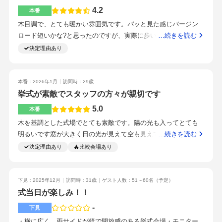
もらえるのは他にないなと思いました。あとドリンクメニュー
どうなのかは正直わかりません！調理長が気さくで面白いで
4.2
本番
が豊富でソフトドリンクも美味しかったです目白駅を出てすぐ
す。料理ももちろん美味しい。目白駅から徒歩1分なので、電車
の茶色い建物で、分かりやすいです。下にはコンビニに、カフ
木目調で、とても暖かい雰囲気です。パッと見た感じバージン
で来るゲストは問題ないです。近くのホテルは、車を止めるこ
ェもあり時間を潰す場所には困らなさそうでした。大学が目の
ロード短いかな?と思ったのですが、実際に歩いてみたら充分で
…続きを読む
とができないため、車でくるゲストが多い場合には、少し考え
前にあるので、学生がいる時間は電車が混雑しエスカレーター
した！大きな窓があり、温かい光が入ってくるのでより一層ア
決定理由あり
る必要がありそうです。とにかくスタッフの対応が素晴らしい
側は混雑します。最初から分からないことを丁寧に教えていた
ットホーム感が出ます！入場して、招待客の周りを歩きながら
です。プランナー一貫性であること、担当のプランナーの人が
だけました。途中他社さんのデメリットをお伝えいただきまし
高砂に向かうのですが、席の間隔によっては少し気をつけなが
良いことが1番の決め手です。プランナー一貫性が1番ですプラ
たが、結果そのようなことは一切なくギャップになりこちらの
ら歩く感じになります。オールブッフェだったのですが、わた
本番：2026年1月
訪問時：29歳
ンナー一貫性というのは他の式場でもあるのかどうか探してみ
ブラスブルーがマイナスなイメージになってしまいました。人
したちがオーダーをした料理も組み込んでくださいました。ま
挙式が素敵でスタッフの方々が親切です
てください！
と被らない式場を。と思っていたのでその点はこの会場以外な
た、お酒好きなわたしたちは、ファーストバイトを鏡開きに変
5.0
本番
いかなと思いました。緑の多さに相違ないかというのと、自由
えて、皆で乾杯したした。日本酒も美味しくて満足です！jr山手
木を基調とした式場でとても素敵です。陽の光も入ってとても
度の高さ、見積もりの値上がり幅は最初に聞いておくといいか
線の目白駅の目の前にある建物なので、アクセスは抜群です！
明るいです窓が大きく日の光が見えて空も見えてここも木を使
…続きを読む
もしれません。緑溢れる木目調のチャペルを気に入って見学に
最初から最後まで同じプランナーさんと一緒に作り上げます。
ってるのでとても素敵ですオープンキッチンなのもあまりない
決定理由あり
比較会場あり
至りました。ブライダルフェアで、スタッフの方の対応がよく
ただ打ち合わせをする、だけではなくたわいもない話もしなが
ので魅力的です料理本当に美味しいですすべて美味しいです盛
実際の見学にまだ至りました。
ら進めていくので、より一層近くに感じながら本番を迎えるこ
り付けからお皿もとてもオシャレです駅近くて本当に立地が良
とができました。わたしたち夫婦とプランナーさん、3人で式を
いですゲストにも喜んでもらえましたスタッフの方々皆様親切
下見：2025年12月
訪問時：31歳
ゲスト人数：51～60名
（予定）
作り上げることが出来るのは、ブラスブルー東京さんだからこ
でとても丁寧です当日も色んなことに気にかけていただいてと
式当日が楽しみ！！
そだと思います。わたしたちの「これやりたい」「あれやりた
ても助かりました貸し出しの物が多いのは助かりましたウェル
い」を実現してくださり、思い描く結婚式に出来た事は、なに
-
下見
カムスペースで使えるものテーブルナンバーなどなどしかもオ
よりも嬉しかったです。これといってはないのですが、やはり
・横に広く、両サイドが鏡で開放感のある挙式会場・モニター