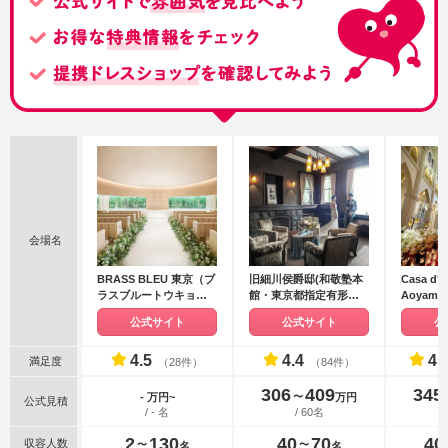
会場名
BRASS BLEU 東京（ブ
旧細川侯爵邸(和敬塾本
Casa d' 
ラスブルートウキョ
館・東京都指定有形文
Aoyam
ウ）●BRASSグループ
化財)
ンジェラ
公式サイト
公式サイト
公
4.5
4.4
4.
満足度
（28件）
（84件）
306
409
345
〜
- 万円~
万円
公式見積
/ - 名
/ 60名
2
130
40
70
40
収容人数
〜
〜
名
名