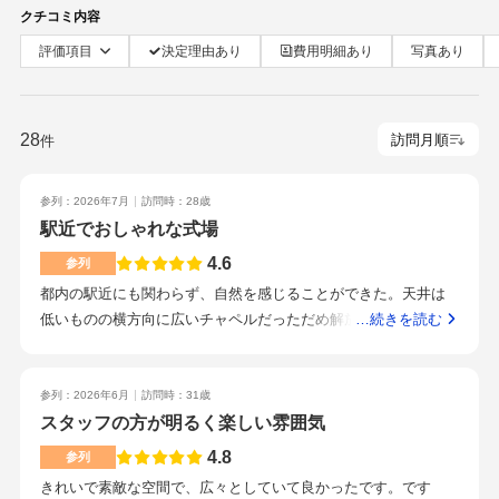
クチコミ内容
評価項目
決定理由あり
費用明細あり
写真あり
28
件
参列：2026年7月
訪問時：28歳
駅近でおしゃれな式場
4.6
参列
都内の駅近にも関わらず、自然を感じることができた。天井は
低いものの横方向に広いチャペルだっただめ解放感があり良か
…続きを読む
った。窓からは自然を感じつつ、奥には高い建物が見え都会と
自然を同時に楽しめることができた。また、キッチンも窓越し
に見えるため次の料理が何が来るのかワクワクできたり、キッ
参列：2026年6月
訪問時：31歳
チンを使った演出もありとても楽しめた。全般的に華やかで味
スタッフの方が明るく楽しい雰囲気
も美味しかったので良かった。ドリンクメニューも豊富でノン
4.8
参列
アルコールも種類が多かったのがとても良かった。目白駅を出
きれいで素敵な空間で、広々としていて良かったです。です
て目の前だったので一切迷うことがありませんでした。また駅