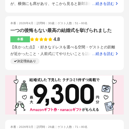
が、横側にも席があり、そこから見ると新郎新婦が出てくる扉
…続きを読む
近くにスタッフがおり、参列者っぽい服装の人に声をかけて案
の前に柱が被ってしまい、演出が見えなかったため、歓声があ
内をしてくださったので安心感がありました。駅目の前のビル
ってもなにが起きてるかわからなかったです。外がすぐ緑でと
だったので雰囲気が想像出来なかったがチャペル、披露宴会場
ても素敵でした。また、キッチンがすぐ後ろにあり、演出でも
本番：2026年4月
訪問時：30歳
ゲスト人数：51～60名
共に緑を感じれたのでギャップを楽しめた。スタッフの人数が
使用されてとても楽しかったです。駅からすぐでした。雨だっ
一つの後悔もない最高の結婚式を挙げられました
多かったのでとてもスムーズに進行していた。ドリンクを頼ん
たのでよかったです。スタッフの方たちが盛り上げてくれてい
4.8
でも来ないことが何度かあったのでそう言った面が改善された
本番
たので、参列者も一緒に盛り上がることができました。いい意
ら尚良い。駅近でアクセスがいい
【良かった点】・好きなドレスを選べる空間・ゲストとの距離
味で堅苦しくなく、今までで1番雰囲気がよかったです。食事が
が近かったこと・人前式にてやりたいことを詰め込めたこと・
…続きを読む
おいしかったのと、スタッフの方の盛り上げがとてもよいと感
挙式前にドレス、タキシード姿で写真撮影出来たこと。新郎新
決定理由あり
じました。また、駅から近かったので、どの天候でも参列者が
婦同士、両親とのファーストミートが出来たこと【雰囲気】ガ
行きやすいと思います。
ラス越しにグリーンがあり自然光の入る背景。白を基調とした
上品な空間の中に天井や椅子などに所々ウッドがありナチュラ
ルな空間でどんなタイプのドレスでも合うと感じた。【特徴】
一般的な挙式会場とは異なり縦ではなく横にゲストが座るシー
トが並んでおり、挙式中もゲストとの距離が近くゲストの表情
をよく見ることができた点が良かった。【人前式】ゲストに誓
いをしたく人前式を選択。自分達の誓いの言葉の後、友人ゲス
トより誓いの言葉をお願いしたり、ゲスト参加方の結婚証明書
にサインをしたりとやりたいことを詰め込めた。【挙式以外に
本番：2026年3月
訪問時：26歳
ゲスト人数：71～80名