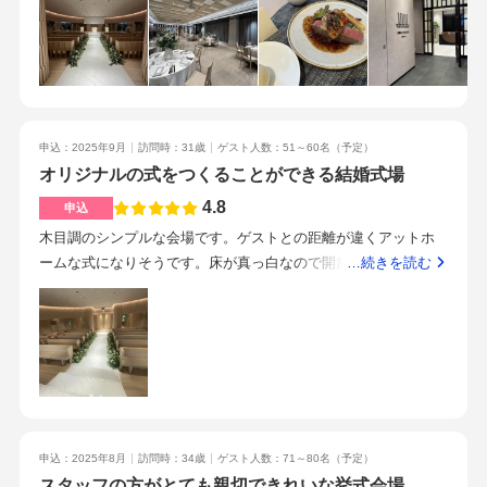
poisson金目鯛 オマール海老～ゆり根と石蓴海苔のナージュ～
式を求めている方にぴったりと思いますナチュラルな雰囲気で
婚派だったけど、ゲストハウスや貸切会場の良さを知り選んだ
viande黒毛和牛サーロイン 三河赤鶏～自家製柚子酢の大根おろ
美しいです。スクリーンも多数あり音響もよく素敵でした。鏡
し トリュフのソース～dessert薔薇 ジャスミン エルダーフ
の貼り方や天井の高さ、広さが素晴らしいです。外のグリーン
ラワー～パブロバで作るフラワーブーケ～新郎新婦も披露宴の
が見えるのもポイントだと思います。待合などもデザインや照
最中に料理を食べるのが一般的かと思いますが、ブラスブルー
明器具が素敵でした。自分たちの予算よりは自己負担金額は上
東京では、お見送りをして着替え終わった後にゆっくりと食事
がるなぁと思ったものの、こちらの式場さんだったら、それで
申込：2025年9月
訪問時：31歳
ゲスト人数：51～60名
（予定）
を出来るのも良かったです！主人と美味しいね！お疲れ様！と
もぜひあげたいと思える素晴らしい式場さんでした。特典も多
オリジナルの式をつくることができる結婚式場
感想を言い合えたのも素敵な思い出です。jr目白駅から徒歩1分
数あるようなので見学の際相談してみるのが良いかと思います
とアクセスが良く、トラッド目白という分かりやすい建物に入
見学の際は大変おいしいお料理をいただきました。ゲストの皆
4.8
申込
っているため迷わないのも良いなと思いました。車で行く場合
さんのことを考えると、お食事がおいしい式場をお探しの方が
木目調のシンプルな会場です。ゲストとの距離が違くアットホ
には、トラッド目白の駐車場を利用できますが、長時間利用す
ほとんどかと思いますがこちらの式場は安心してお料理につい
ームな式になりそうです。床が真っ白なので開放感がありま
…続きを読む
る場合(当日など)は周辺の駐車場の方が安いと思います。担当プ
て相談できるなと思いました。オリジナルメニューも対応との
す。横長のためゲストのテーブルが配置しやすいです。窓が大
ランナーさん、ブラスブルー東京のスタッフの皆様を始め、私
ことです。式場までのアクセスが本当にわかりやすく駅を出て
きく開放感があって綺麗でした！プロジェクターも3つあるので
たちの結婚式に関わってくださった皆様に本当に感謝していま
目の前なので、友人や家族への案内もスムーズかと思います見
ゲストは見やすいだろうなと感じました。初期の見積もりは人
す。最初から最後まで「人」が素晴らしかったです。「ウェデ
学段階から結びまで、すべて同じスタッフさんに担当していた
数が少なかったので、現時点では上がっていますが想像と全然
ィングプランナー一貫性」を取っており、契約から当日まで同
だけるということで本当に安心しました。担当が変わってしま
違うということはありませんでした！持ち込み可能なものと不
じプランナーさんが担当して下さいます。また、打ち合わせ回
うことによるストレスや不安などが軽減され、プランナーさん
可なものは決まっているので、事前に確認するのが良いかと思
数に制限が無く、1回あたりの打ち合わせ時間を短くする事が出
と肩を組みともに進行していくと言う感覚が自分に合っている
います。試食で食べた料理がとっても美味しかったです！式場
来たため、子供がいる私たちには本当に有り難かったです。相
と感じましたプランナーさんが一環で担当してくれると言う部
申込：2025年8月
訪問時：34歳
ゲスト人数：71～80名
（予定）
の特徴かもしれませんが、本当に自由度が高く可能な限りリク
談会の時から予定時間をオーバーする程沢山相談に乗ってもら
分が本当に素敵だと思います。皆さん熱意を持ってお仕事をさ
スタッフの方がとても親切できれいな挙式会場