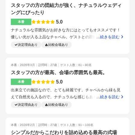
も】挙式会場の雰囲気が気に入っていた為、挙式前にドレス、
スタッフの方の団結力が強く、ナチュラルウェディ
タキシード姿で写真撮影が出来たこと。ファーストミートが行
ングにぴったり
えたこと、映える空間で写真、動画を残せた点が良かった。
5.0
本番
【良かった点】・ナチュラルで洗練された空間・テーブル設計
ナチュラルな雰囲気がお好きな方にはとってもオススメです！
の自由度・写真映えのする高砂・温かい料理【雰囲気】天井が
優しい光が入る上品なチャペル。ゲストとの距離が近く、ゲス
…続きを読む
高く、抜け感のある空間だった。ナチュラルな薄茶の椅子がベ
トの一人一人の顔が見えるので、人前式にぴったりだと思いま
決定理由あり
比較会場あり
ースのため、クロスを白基調にしてもシンプルにまとまって上
す。披露宴会場は木と白を基調とした落ち着いた色味で、どん
品な雰囲気に仕上がった点がよかった。客席後ろ側にはオープ
な装花やコーディネートでも合うと感じました。花火などの演
ンキッチンがあり、より洗礼された雰囲気だった。【広さ】60
出をご提案いただき、ゲストも大喜びでとても良かったです。
本番：2026年3月
訪問時：27歳
ゲスト人数：81～90名
名ほどのゲストに参列いただいたが、トレーンが長くても気に
装花・ドレスは値上がりしましたが、こだわったら妥当な金額
スタッフの方が最高、会場の雰囲気も最高。
ならないほどの席幅で良かった。6人までは円卓。7人以上は長
だと思っています。料理はビュッフェを追加した為、コースの
テーブルにカスタム可能。最低2人からテーブルを分けることが
5.0
本番
品数を減らして調整しました。また、当日契約の特典で、たく
出来た為、テーブル設計の自由度が高い。【高砂】装花の色合
出来立ての施設なので、とても綺麗です。チャペルから緑も見
さんお値引きしていただきました！自由度がとっても高いで
いがとにかく可愛くて、大満足でした！ソファではなくチェア
えて自然光も入るので、ナチュラルな感じもありつつ、洗礼さ
…続きを読む
す！一つ一つ、シェフと直接相談してメニューを組めるのがと
にしたので、抜け感と可愛さのバランスがよく、写真映えもし
れています。そして横長なので、ゲスト全員から見やすいと思
決定理由あり
比較会場あり
っても良かったです。またオプションでつけたラーメンビュッ
て良かった。【料理】料理が美味しい！オープンキッチンの
います。大きい窓で光がとても入ります。都会にありますが、
フェ。シェフ特製のラーメンがとっても美味しい！ゲストから
為、個性的な演出が出来たのと、温かい料理を提供できた為ゲ
前に緑がたくさんあるのでナチュラルな感じです。会場も白と
もとっても好評でした＾＾また料理やコースのバランスも考え
ストからの美味しいの声も多かった。目白駅の改札を出た瞬間
木目調でガーデンを連想させる雰囲気にできます。84名のゲス
本番：2026年2月
訪問時：27歳
ゲスト人数：91～100名
た上で、こちらの要望をできるだけ叶えようと色々なご提案を
に建物が目に入り、徒歩1分ほどの近さ。目白駅は改札が一箇所
トでしたが、十分な広さです。ドレスはこだわったので、値上
シンプルだからこだわりを詰め込める最高の式場
していただけるのが大変助かりました。駅の目の前なのでゲス