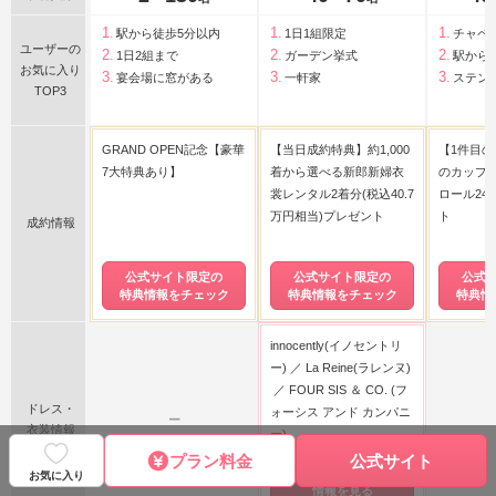
駅から徒歩5分以内
1日1組限定
チャペ
ユーザーの
1日2組まで
ガーデン挙式
駅から
お気に入り
宴会場に窓がある
一軒家
ステン
TOP3
GRAND OPEN記念【豪華
【当日成約特典】約1,000
【1件目
7大特典あり】
着から選べる新郎新婦衣
のカップ
裳レンタル2着分(税込40.7
ロール24
万円相当)プレゼント
ト
成約情報
公式サイト限定の
公式サイト限定の
公式
特典情報をチェック
特典情報をチェック
特典情
innocently(イノセントリ
ー)
La Reine(ラレンヌ)
FOUR SIS ＆ CO. (フ
ドレス・
ォーシス アンド カンパニ
ー
衣装情報
ー)
プラン料金
公式サイト
ドレス・衣装の
お気に入り
情報を見る