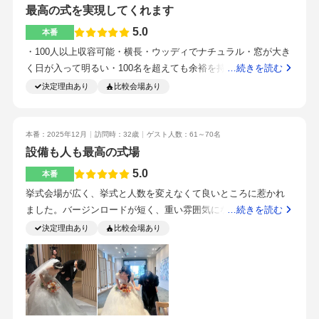
目の前で横断歩道を渡ってすぐに着くのでアクセスは抜群に良
ることはなかった。試食会に参加し、お料理がとても美味し
最高の式を実現してくれます
いです！商業施設内にあるのですが、入り口は他の商業施設と
い。料理長もひとつひとつの料理を説明してくれるので料理に
5.0
別になっており、少しわかりづらいので式を挙げる際はそこだ
本番
対する想いも伝わる。式場までは駅の目の前ということもあり
け丁寧に案内してあげられると良いかなと思います。都心にあ
・100人以上収容可能・横長・ウッディでナチュラル・窓が大き
立地がとてもいい。駅も出口が一つしかないためわかりやす
りますが、式場内にテラスもあり、緑も豊富で落ち着かことの
く日が入って明るい・100名を超えても余裕を持ったキャパ・窓
…続きを読む
い。とても丁寧で優しい方々ばかりのイメージ。距離も近くと
できる場所です。式場選びの条件として、アットホームな式に
が大きく明るい・複数モニターあり・出入り口が2つ・料理（試
決定理由あり
比較会場あり
ても楽しいアットホームな感じ。アットホームな会場。飾りす
したい、アフターパーティーを実施したいと考えていて見事に
食が美味しすぎた・装花（高砂をハイチェアにしたため・ペー
ぎない私たちの雰囲気にマッチした。しっかりと見積りはもり
条件が合致しました。自分達がやりたいことを何でも叶えてく
パーアイテム・見た目も素敵で味も良い・こだわっていてよか
もりで入れておいてもらうと上がり幅が大きすぎないので良
れる式場だと思います！そして何よりプランナー方が明るくア
った・目白駅から徒歩1分以内・高い建物もなく形式も良い・プ
本番：2025年12月
訪問時：32歳
ゲスト人数：61～70名
い。シンプル、ナチュラル、アットホームな雰囲気が好きな方
イデアが豊富でぜひこの方にお願いしたいと思い決めました！
ランナーさんはいつも明るく、笑顔でしごでき。複雑なオーダ
設備も人も最高の式場
にははまる会場。これから式をあげますが今からとても楽しみ
最初から最後まで同じプランナーの方が担当してくれるのと、
ーにも笑顔で上手に対応くださる・スタッフの皆様も明るく盛
5.0
です。また打ち合わせも細かくやってくださるので安心して準
本番
決めたのが早いタイミングだったこともあり、半年以上前から
り上げてくださる・プランナー・スタッフ・料理・カメラマ
備を進められました。
挙式会場が広く、挙式と人数を変えなくて良いところに惹かれ
打合せをしてくれて安心して進めることができています！結婚
ン・司会者・アクセス・雰囲気など・計画的に進める・よく話
ました。バージンロードが短く、重い雰囲気にならないところ
…続きを読む
式の1ヶ月前となりましたが、今からとても楽しみです！ノープ
し合って擦り合わせる・カジュアル・貸切・被らない・式場選
が好きでした。綺麗で、自然光も入り、生演奏もあり、「これ
決定理由あり
比較会場あり
ランでもプランナーの方がたくさんのアイデアを出してくれま
びの軸を満たしていたため
が欲しい」全部揃っていました。こちらも自然光が入り、学習
す。聞きたいことは何でも聞いた方がいいです！
院大学の緑が見えます。洗練された色合いの披露宴会場で、モ
ダンな時期にぴったりだと思います。お花（高砂をハイチェア
にしたため）ドレス（我儘を言って持ち込みをさせていただい
たので違約金？がかかりました）食事（ビュッフェを追加しま