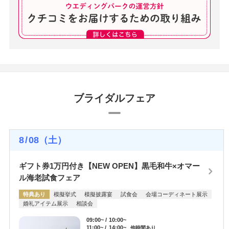
ブライダルフェア
8
/
08
（土）
ギフト券1万円付き【NEW OPEN】黒毛和牛×オマー
ル海老試食フェア
特典あり
模擬挙式
模擬披露宴
試食会
会場コーディネート展示
婚礼アイテム展示
相談会
09:00~
10:00~
11:00~
14:00~
他時間あり