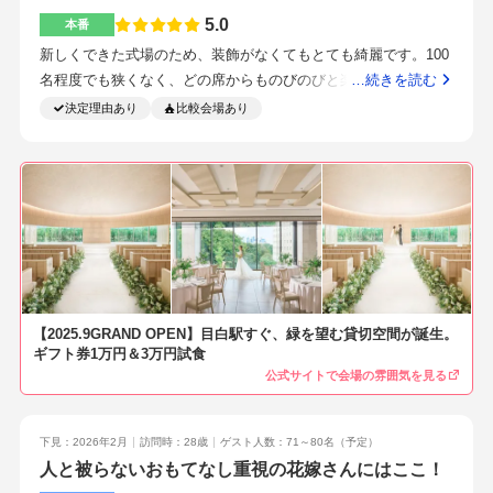
しかない為、迷う心配がない。式場専用のエレベーターを使用
がりしてしまいました。料理も見積もりが少し安い設定だった
トも迷わず来れると思います。私が感じたのは、何よりスタッ
5.0
本番
する為、施設利用のお客さんと動線が分かれる点も安心でき
ので値上がりしました。ペーパーアイテムや動画は全て自作し
フの皆様がとっても気さくで良い方ばかり！プランナーさんだ
る。【一貫担当型のプランナー制度】下見から当日まで同じプ
新しくできた式場のため、装飾がなくてもとても綺麗です。100
たので安く抑えられました。会場ができる前に契約をしていた
けではなく、サービススタッフの方、提携先のドレスショッ
ランナーさんに担当してもらえます。打ち合わせの回数は毎月1
名程度でも狭くなく、どの席からものびのびと楽しめると思い
…続きを読む
ので割引特典で少し安くなりました。料理はどれも申し分ない
プ・お花屋さん・メイク担当の方など、皆様とても親身に寄り
回ほどなので、同じ人が担当していただくことで、事細かなニ
ました。料理お花は最小限にしてもらいました。料理は本当に
決定理由あり
比較会場あり
ほど美味しいです。料理長がメニューの紹介をしてくれて、各
添ってくださいました。スタッフの方、総出で叶えよう！盛り
ュアンスまで伝わり安心感があった。自分達の価値観やストー
美味しいです！ビュッフェやケーキも柔軟に対応してください
テーブル回ってくれるのも好評でした！駅から徒歩1分です。改
上げよう！という気持ちがすごく伝わりました。参列ゲストか
リーを理解してくださっている為、演出の提案なども私達らし
ました。アクセスは迷うことなく抜群です。プランナー一貫性
札出て目の前なのでゲストからも好評でした。みなさんとても
らも『過去1笑いあり、涙ありの結婚式で良かった』という声を
い内容で提案してくださり当日を盛り上げることが出来た。式
で、信頼できる方と出会えました。式の当日もたくさん盛り上
優しくフレンドリーでした。対応も素早く体内で大満足です。
たくさんいただきました。サービススタッフの方の気配りが素
当日中もずっとついていただける心強さもあります。【ガーデ
げてくださいました。料理の柔軟さ余興がなくてもさまざまな
テラスもあるので、少しガーデンウェディング感も味わえま
晴らしいです！サービススタッフの方も演出で盛り上げてくだ
ン】挙式後にガーデンでフラワーシャワー、バブルシャワー、
演出を提案してくれて盛り上げてくれました。（フランベ、バ
す。スタッフの方の対応がとても良く、ゲストみんなから大好
さったり、試食会の時も笑顔でこまめに声をかけてくださいま
ダーズンローズセレモニー、ブーケブートニア、ウェルカムビ
ブルシャワー、ガーデンでのビュッフェ）ゆっくり焦らず、パ
評でした。本当に残念なところは思い当たらないほど、いいス
した。コンセプトはしっかり決めた方が良いと思います！希望
ュッフェを行いました。自然光が入る為写真映えする。【ワイ
ートナーと仲良く楽しくやること！感謝を伝えられる、こだわ
タッフさんと素敵な会場です。提携先が決まっているので、持
を叶えつつ、プロとしての意見をしっかりお伝えいただけるの
ンの持ち込み】ワインに想い入れがあり持ち込み可能な式場を
りを詰め込める式場アクセス・導線の良さ挙式会場に参列して
ち込みできるものは少ないかもしれません。契約した段階から
でとっても決めやすかったです。あまり決まってない所があっ
探していた。サービスや準備等も安心してお任せすることが出
くださる方が全員座れる
【2025.9GRAND OPEN】目白駅すぐ、緑を望む貸切空間が誕生。
打ち合わせをスタートしてくれるので、早めの契約のが安心で
ても、お打ち合わせ回数をたくさん設けてくださるので、スム
ギフト券1万円＆3万円試食
来た。着たいドレスや当日やりたい演出をざっくりとでも考え
す。チャペル、披露宴会場の雰囲気を第一優先で選びました。
ーズに決める事ができました。ナチュラルな雰囲気で探してい
公式サイトで会場の雰囲気を見る
た上で下見に行くとイメージが湧き自分達にぴったりの式場を
その次に料理へのこだわりを軸に選びました。何より、担当プ
たのでぴったりでした。またスタッフの方の対応面を重視して
見つけることが出来ると思う。・ワインの持ち込み・料理の質
ランナーさんが見学会から当日まで一緒ということで、プラン
いました。皆さん、とっても気さくな方ばかりで当日も安心し
の高さ・着たいドレスと雰囲気が合うか・上品さとナチュラル
ナーさんに惹かれて契約しました。また、午前午後1組ずつなの
下見：2026年2月
訪問時：28歳
ゲスト人数：71～80名
（予定）
てお任せできました。訳あって式場を変えなくてはいけない時
感・ゲストが肩の力を抜いて一緒に楽しめる空間・自分達の式
人と被らないおもてなし重視の花嫁さんにはここ！
でゆっくりできることも決めての一つです。そして、シェフの
に、こちらに見学に来ましたが『絶対後悔させません！』と言
場探しの軸に合っていたこと。・下見担当時(当日までお世話に