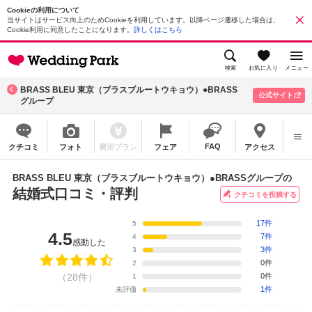
Cookieの利用について
当サイトはサービス向上のためCookieを利用しています。以降ページ遷移した場合は、
Cookie利用に同意したことになります。
詳しくはこちら
検索
お気に入り
メニュー
BRASS BLEU 東京（ブラスブルートウキョウ）●BRASS
公式サイト
グループ
FAQ
クチコミ
フォト
費用プラン
フェア
アクセス
BRASS BLEU 東京（ブラスブルートウキョウ）●BRASSグループの
結婚式口コミ・評判
クチコミを投稿する
17件
5
4.5
7件
4
感動した
3件
3
0件
2
（28件）
0件
1
1件
未評価