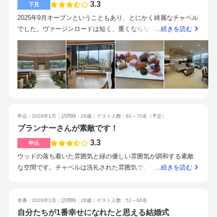
料理への想いです
3.3
っていただけたのが大変心強かったです。見学・契約〜当日ま
下見
なる)プランナーさんの対応が良かったこと。・担当一貫性で当
でとても親身になってくださいました。
2025年9月オープンということもあり、とにかく綺麗なチャペル
日のトラブルを避けられると思ったこと。・新設なので友人と
でした。ヴァージンロードは短く、重くならない雰囲気でした
…続きを読む
被らない式場
が、しっかり歩きたいと思う人には短く感じるかもしれませ
ん。チャペル内にプロジェクターもあるため、家族ミートな
ど、あまり人に見せたくないという人にはとてもいい演出だな
と思いました。強いて言えばヴァージンロードの構造的に柱が2
本あり、ゲストをたくさん招いている場合は一瞬死角ができる
というのが残念でした。事前にhpを拝見し、緑が多いのがいい
なと思っていましたが、大学の緑しかなく、少しイメージとか
申込：2026年1月
訪問時：26歳
ゲスト人数：61～70名
（予定）
け離れているように感じました。カーテンを閉めるという案
プランナーさんが素敵です！
や、式場にある緑を会場に持ってくるという代替案をいただき
ましたが緑にこだわっている方には合わないかもしれません。
3.3
申込
モニターは4つと設備が良かっただけに、そこだけが気になりま
ウッドの落ち着いた雰囲気と緑の優しい雰囲気が調和する素敵
した。天井は3.3mとおっしゃっていたのでそこまで高くないよ
な空間です。チャペルは洗礼された雰囲気で、中に入ると雰囲
…続きを読む
うに印象を受けました。高めに盛り込んで見積書を作成いただ
気が変わります。チャペルの中にスクリーンも搭載していて、
きましたが全体的に割引が少ないなと感じました。シェフと打
演出の自由度がありそうです。キッチンが見える会場で、大き
ち合わせができるという点がとてもいいなと思いました。また
な窓があり、太陽光がしっかり入ります。すてきな雰囲気でし
本番：2026年1月
訪問時：28歳
ゲスト人数：51～60名
ライブキッチンがとても素敵でした。ゲストに五感で楽しんで
た。持ち込みはできないものも多く、コストパフォーマンスが
自分たちが1番幸せになれたと思える結婚式