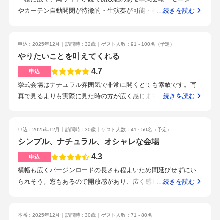
シャレでとても良かったです前日はしっかり寝ることです！チ
準備期間はとても大事です。小物類の準備はもちろんですが、
やカーテン自動開閉が特徴的・生演奏が可能・横広の会場・モ
…続きを読む
ャペルを重要視しました自分のイメージに合うかを軸に探しま
気持ちの準備もゆっくりと出しました。多くの結婚式場では3か
ニター4箇所・オープンキッチン併設・披露宴会場から見える外
したチャペルに惹かれましたそしてプランナーさんもとても良
月前からの準備だと聞きます。しかし、ブラスブルー東京さん
の景色はいまいち・新しい式場ということもあり、割高・持ち
い人だったのが決め手です
は、式の日付が決まった瞬間から打ち合わせが始まります。わ
込み料はかからないが、持ち込めないもの多数(値が張るドレス
申込：2025年12月
訪問時：32歳
ゲスト人数：91～100名
（予定）
たしたちも11ヶ月しっかりと打ち合わせをすることが出来たの
や造花類)・シェフのこだわりが感じられる料理・最寄り徒歩1
やりたいことを叶えてくれる
で、やり残した事はありません！とにかく自分たちがやりたい
分・落ち着いた駅だが、街中感はすごくある・新しい式場とい
4.7
申込
ことが100%できるかどうかに重きを置きました。パターン化さ
うこともあり、スタッフさんの熱量と一体感がすごい・挙式会
挙式会場はナチュラル雰囲気で非常に開くとても素敵です。写
れている、まわりと同じ結婚式は嫌だったので、自分たちらし
場が魅力的・料理へのこだわり・待合室がおしゃれ・ウェルカ
真で見るよりも実際に見た時の方が広く感じます。また、光が
…続きを読む
い結婚式が出来る所を見てました。自分たちがやりたいことが
ムビュッフェができる・駅近・新しいので当たり前ではある
入りやすいのかどんな天候でも明るく感じられてそこと良いな
できる、これが最大の決め手です。
が、きれいで人と被らない初期見積もりと最終見積もりで差が
と思いました。プロジェクターもあり、ムービーを流すことも
生まれるのは仕方ないが、初期見積もりの段階で値段が上がり
できるので演出の幅も広がり、今から楽しみです！披露宴会場
申込：2025年12月
訪問時：30歳
ゲスト人数：41～50名
（予定）
やすい料理等は現実的な価格で見ておくべき・新しい・挙式会
はアットホームな先にはもってこいというような雰囲気です。
シンプル、ナチュラル、オシャレな会場
場が魅力的
し写真で見ると人数があまり入らないように感じますが、テー
4.3
申込
ブルを長テーブルにしたり、小さいサイズにしたりと様々な組
横幅も広くバージンロードの長さも程よいため間延びせずにい
み合わせができるかつ、思ってた以上に人が入ります！100人規
られそう。窓もあるので開放感があり、広く感じる。大きい窓
…続きを読む
模を予定しているので人数が入るか不安でしたが全く心配なさ
もあり開放感がある。会場もナチュラルでアットホーム感があ
そうでした。また、プロジェクターの数が3台あり、どこからで
る。その人に合わせた臨機応変な対応をしてくださる。見積も
もムービーが見やすいのもおすすめポイントです。式場は駅の
りにしっかり金額が入っているため上がり幅も極端に増えすぎ
本番：2025年12月
訪問時：30歳
ゲスト人数：71～80名