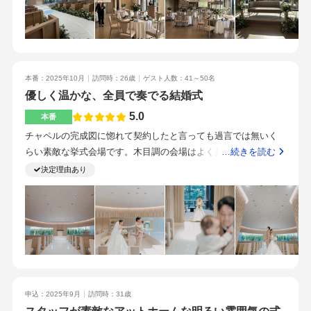
くなくシャンデリアなどもなく、とてもシンプルです。選ぶ花
ームで、ゲストが楽しめる式友人の勤める会社だったため。
の日をいい日にしよう！と動いてくださるのが、想定していな
やクロスの色によってガラッと雰囲気を変えられるので、自分
また、とても素敵な会場だったため。
かったのでとても印象に残っています。私のようにこだわりが
好みのオリジナルな会場にできるのでこだわりがある方はとて
ある方は、土曜日のamのお式にして、その週の平日中に（他の
も良いと思います。食べ物の匂いなどで気が散らないようにガ
予約がなければ）会場準備をさせていただくのがいいと思いま
ラス越しのオープンキッチンがあります。普段はただの壁に見
す！（私はそうさせていただきました）ウェルカムスペースな
本番：2025年10月
訪問時：26歳
ゲスト人数：41～50名
立ててるので壁の向こうにキッチンが突如現れるという演出が
ど、実際に会場に置いてみたらもっとこれが欲しい、となっ
優しく温かな、全員で奏でる結婚式
できます。入場口でそこから？！と驚くような場所からサプラ
て、当日までに買い足したりしました。披露宴にお呼びするゲ
イズ場所ありました。見学が1件目かつ最近オープンした式場だ
5.0
本番
スト全員が挙式会場で座れること。披露宴のテーブル同士が近
ったのですが、あまり特典はつかず、やや高めだと思いまし
チャペルの完成図に惚れて契約したと言っても過言では無いく
すぎないこと。待合スペースに多くの方が座れ、ゆっくりでき
た。1件目のゴリ押し感はなく、他の会場も見て良いと思ったら
らい素敵な挙式会場です。木目調の会場はよく見かけますが、
…続きを読む
ること自然光が入ること。貸切で他人と会わないこと。ご担当
金額面は頑張らせてくださいという姿勢だったので、2回目に行
ホワイトベージュの色味が印象的で、太陽の光でより一層自然
決定理由あり
のプランナーが副支配人で、お任せしたいと思えるプロフェッ
ったら変わるかもしれません。牛フィレとフォアグラのロッシ
な明るさ、温かさを演出してくれます。華美な装飾は特段あり
ショナルを感じたことと、新しく、綺麗で、自分がやりたかっ
ーニ、パン、オマール海老のスープ、デザートを頂きました。
ませんが、シンプルで洗練された美しさがとても好みでした。
た洗練された、自由で今っぽい結婚式が挙げられそうだったこ
どれも美味しかったのですが、特ロッシーニのソースが美味し
チャペル内にマジックミラーが付いている待機室が設けられて
とが決め手でした！
かったです。山手線の目白駅から徒歩1分と駅近です。目白駅を
おり、小さな子供がいる私たちにとってはとても安心でした。
出て信号を渡った目の前にあるのでゲストも嬉しいポイントか
また、チャペルからガーデンへの導線も素晴らしかったです。
と思います。とても真心を感じるスタッフさん達でした。飼い
皆様に見守られながら、大好きなチャペルで父とバジンロード
猫の話をしていたら、試食のデザートに飼い猫と同じ種類の猫
を歩けたことは一生の思い出になりました。披露宴会場もチャ
のチョコレートを作って下さりました。賞を取っているパティ
ペル同様、温かみのある、とっても素敵な空間です。高砂の後
申込：2025年9月
訪問時：31歳
シエの方だそうで、これにはとても感動しました。とにかくナ