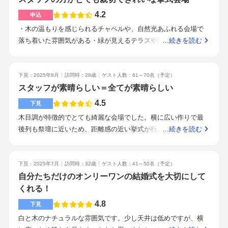
エストに応えようとしてくれます。また飲み物の種類も多く、
い、小さな子供がいることや主人の仕事の都合で何度もオンラ
れているので、安心してお任せできるなと感じました。ナチュ
ノンアルコールの方も満足できると思います。駅の目の前で、
4.2
申込
インで打ち合わせをさせてもらったり、柔軟に対応して頂きま
ラルな雰囲気かつ洗練されたおしゃれな空間で結婚式を挙げた
都内なのに出口1つの駅なので迷うことなくきてもらえると思い
・木の温もりを感じられるチャペルや、自然光あふれる会場で
した。その過程で、プランナーさんに対する信頼が生まれてい
いと言うカップルさんにお勧めだなと思います新しくできたと
ます。近隣は緑も多く、同じ建物内にカフェなども入っていま
落ち着いた雰囲気がある・緑が見えるテラスや開放感ある空間•
…続きを読む
き、直前の搬入作業ではまるで文化祭の準備を友人と一緒にし
の事で気になり式場を訪れました
す！スタッフの方みなさん印象が良いです。笑顔も素敵で、ト
オープンキッチンがあるシェフと打ち合わせをしながら、メニ
ているような、本当に楽しいひとときでした。当日も近い距離
イレなど迷っているとすぐお声がけしてくださるので当日も安
ューを自由にカスタマイズできるスタイル。追加でビュッフェ
でずっと一緒にいてくれたので、「プランナーさんがいるから
心だなと思いました。まだ新しいので人と被りにくいこと、施
等希望があればなんでも対応してくれる。最寄り駅の目の前な
下見：2025年8月
訪問時：28歳
ゲスト人数：61～70名
（予定）
大丈夫」と安心して楽しむ事ができました。正直、悩むことも
設がとても綺麗なことです！初期見積もりから人数以外で大き
のに、都会の中のガーデン感が感じられる。駅前とは思えない
スタッフが素晴らしい＝全てが素晴らしい
多い準備期間でしたが、乗り越えられたのはプランナーさんの
く変動があるのが、衣装と装花です。衣装は初期見積もりの金
落ち着いた雰囲気で披露宴ができます。プランナーさんが下見
おかげです＾＾また、搬入作業では他のスタッフの皆様が子供
4.5
下見
額だと選べる幅が狭いので、希望がある方は高めに見積もりし
から最後まで同じ担当で色々な相談ができる。何回でも打ち合
の面倒を見てくださったり、試食会ではケーキを担当して下さ
てもらうことをおすすめします。また装花も高砂でない場合
木目調が特徴的でとても綺麗な会場でした。横に広い作りで最
わせしてくれる。プランナーさんがよかったからペット連れて
るパティシエの方と仲良くなれたり、お花を担当して下さる
は、かなり金額が違うので事前にイメージをいくつか持ってお
後列も祭壇に近いため、距離感の近い挙式が行えそうです。ま
…続きを読む
できる新設会場なので、設備や内装が新しくてキレイペットを
方、ヘアメイクを担当して下さる方、全ての皆様が優しく親身
くと安心です。
た両サイドの一部が鏡張りになっているのでとても広く感じま
飼ってる方におすすめ貸切ゲストハウス形式なのでゲストとゆ
に寄り添ってくださいました。結婚式を終えて1ヶ月後、食事イ
す。こちらも横に広く高砂との距離が近いのでアットホームな
ったり過ごしたい方
ベントに参加した際にも皆様が覚えてくださっていて話しかけ
披露宴が行えそうです。オープンキッチンも魅力的でした。大
下見：2025年7月
訪問時：32歳
ゲスト人数：41～50名
（予定）
てくださり、「当日良かったですね！！」と思い出話をした
きな窓があり開放的で、スクリーンも多く設置してあるそうな
自分たちだけのオンリーワンの結婚式を大切にして
時、本当に素敵な人たちだなと改めて思いました。ブラスブル
のでムービーが見にくいといったことも無さそうです。やはり
くれる！
ー東京のおすすめポイントは「人」だと思います。会場が新し
東京ということもあり、やや高いと感じました。見積もりの段
4.8
下見
く綺麗で素敵なことは勿論ですが、お金をかけて長い時間準備
階でかなりコミコミで作ってもらうことをオススメします。値
し、一生の思い出を作るにあたって、やはり一緒に作り上げる
白と木のナチュラルな雰囲気です。少し天井は低めですが、横
引きは他の式場と比べると多くは期待できません。どの料理も