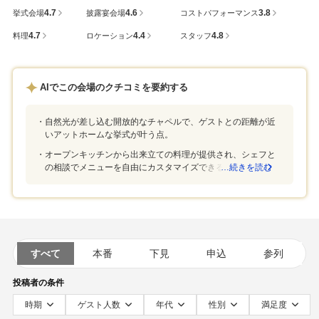
4.7
4.6
3.8
挙式会場
披露宴会場
コストパフォーマンス
4.7
4.4
4.8
料理
ロケーション
スタッフ
AIでこの会場のクチコミを要約する
自然光が差し込む開放的なチャペルで、ゲストとの距離が近
いアットホームな挙式が叶う点。
オープンキッチンから出来立ての料理が提供され、シェフと
の相談でメニューを自由にカスタマイズできる点。
…続きを読む
すべて
本番
下見
申込
参列
投稿者の条件
時期
ゲスト人数
年代
性別
満足度