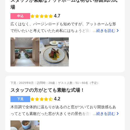
スタッフが素敵なアットホームな明るい雰囲気の式
ろは全面ガラス張りなので、お天気の良い日は自然光の優しい
チュラル志向、自由度の高いオリジナルな結婚式がしたいとい
明るさに包まれます。ホテルの披露宴会場のような広さはあり
場
う方にはおすすめです。また更衣室も多く、控え室、ゲストの
ませんが、ゲストと近い距離で接することが出来ました。プロ
4.7
申込
ロビーなども新しいので綺麗でした。自作の席次表やウェルカ
ジェクターが何ヶ所もあるため、全員から映像が見やすく、頑
ムスペースの持ち込み料など聞いといた方がいいかもしれませ
広くはなく、バージンロードも短めですが、アットホームな形
張って全て手作りした動画も皆さんにしっかり見ていただけて
ん。シンプルかつナチュラルが好きなカップルにはおすすめで
で行いたいと考えていたため私にはちょうど良いと感じまし
…続きを読む
嬉しかったです◎また、オープンキッチンであることも良かっ
す。チャペルの雰囲気がとても気になりました。
た。木目調のチャペルの雰囲気が気に入りました。貸切で行え
たです。披露宴の初めに主人によるフランベセレモニーを行
るところが良いと思いました。自然光が入り、明るい雰囲気で
い、ゲストの方に楽しんで頂けたと同時に、フランクに楽しめ
素敵です。当日申し込みで割引になった部分が多かったです。
る雰囲気作りが出来たと思います。更に、ゲストの皆様に出来
ウェディングドレスは提携店が決まっています。またゲストへ
たてのお料理を食べていただけたのも大事なポイントです。再
のお土産(プチギフト)も指定のカタログからになります。持ち込
入場の際には「ここから？」と思うような場所から入場するこ
み等の制限が少なく、融通が効くので、工夫次第で金額は抑え
とが出来、飽きのこない、楽しい披露宴になったのではないか
られるかと思います。目黒駅を出てすぐのため、雨の日や真夏
なと思います。相談会の時点でかなり詳細に作ってもらったの
下見：2025年9月
訪問時：29歳
ゲスト人数：51～60名
（予定）
の暑い日でも移動が楽だと思いました。都心すぎないので、会
で、想定外の値上がりは無かったように思います。こだわりた
スタッフの方がとても素敵な式場！
場周辺はそこまでの人混みではなく、落ち着いていると思いま
い部分にはしっかりお金を割く一方で、削れるところは削り金
す。スタッフの皆さんがとても丁寧で優しく、下見に行った日
4.2
下見
額面でも満足のいく内容にする事ができました。こだわった点
から親身になってくださいました。当日までプランナーが一貫
としては、・ゲストの楽しみでもあるお料理を1番高いグレード
木目調で全体的に温もりがあるのと窓がついており開放感もあ
性ということで安心感があります。・目黒駅から徒歩5分以内の
にしたこと・ウェディングケーキもフルーツを沢山乗せ、ケー
ってとても素敵だった窓が大きくその景色を含めてとても素敵
…続きを読む
アクセスの良さ・申込時から式当日までのプランナー一貫性・
キを乗せる台もオプションで付けました・ドレスは金額では無
な空間だった正直少し高い印象はあったがそれよりも他のサー
会場貸し切り・アットホームな雰囲気・設備が新しい広くはな
く自分が着たいものを選びました・チャペル自体が素敵なた
ビスや式場の方の対応が良かったとても美味しくシェフも素敵