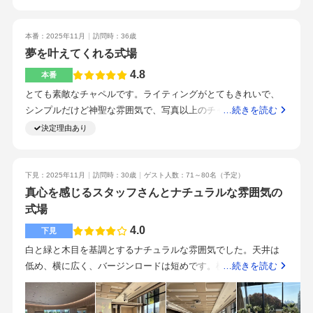
した、好評でした！）ペーパーアイテムは自作しました。テー
ブルナンバーや受付のサイン、ウェルカムスペースの花瓶、鏡
はお借りできたので無料でした。ドレスの料金は個別にドレス
本番：2025年11月
訪問時：36歳
夢を叶えてくれる式場
ショップへ支払ったのでブラスブルーへのお見積もりから外
れ、違約金？だけの料金がお見積もりに入りました自分の世界
4.8
本番
を持っているシェフが、目も舌も喜ぶメニューを提供してくれ
とても素敵なチャペルです。ライティングがとてもきれいで、
ます。フォアグラのスープが大好物！ケーキも思った通りにか
シンプルだけど神聖な雰囲気で、写真以上のチャペルだと思い
…続きを読む
わいくしていただき、味も美味しかったです◯駅の出口が一つ
ます。窓が大きく、そこから見える緑や紅葉がとてもきれいで
決定理由あり
で、出口を出たらすぐ右手に見える好立地。遠方からの親族で
す。衣装、装花 こだわったので。コース料理にプラスしてオ
も迷わず来れるようにできたのも嬉しかったです。プランナー
リジナルブッフェをつけていただきました。メニューもこちら
さんは初めから最後まで本当に親切にしながら、私たちの意思
の要望を叶えてくださりました。駅チカでアクセスいいです。
下見：2025年11月
訪問時：30歳
ゲスト人数：71～80名
（予定）
を尊重してくれます。全部を把握してくれているので安心感が
プランナーさん、私たちの願いを叶えるために一生懸命やって
真心を感じるスタッフさんとナチュラルな雰囲気の
あります。多くの結婚式を経験されているプロというのが伝わ
くれます。打ち合わせもしっかりやってくださるし、指示も的
式場
って来ます。パティシエ、お花屋さん、ヘアメイクさん、みな
確にやってくれます。式当日もそばにずっといてくれるので、
4.0
さん良い方で、洗練された甘っぽいサービスを提供してくれま
下見
安心して当日も過ごすことができました。その他、どのスタッ
した。当日料理をサーブしてくれるスタッフには当日までお会
白と緑と木目を基調とするナチュラルな雰囲気でした。天井は
フの方もいい方ばかりで素晴らしいです。会場もセンス抜群で
いしたことがありませんでしたが、こんなことまでしてくれる
低め、横に広く、バージンロードは短めです。横に広い点に関
…続きを読む
すし、スタッフのみなさんも一生懸命やってくれます。こだわ
んだ！という働きぶりで、会場がとても盛り上がり、嬉しかっ
してはゲストとの距離感が近いというのがよかったです。サイ
ると準備が大変ですが、大変でも自分の納得いくようにこだわ
たです。挙式会場も披露宴会場も自然光が入り、広くて理想通
ドの壁ご鏡になっているため広く見えます。天井はそんなに高
ってやるべきだと思います。 当日全て報われます！アットホ
りでした！当日会場にいらっしゃるスタッフの方「全員」がこ