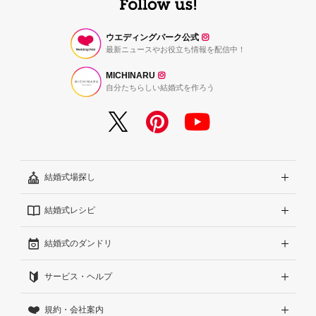
ウエディングパーク公式
最新ニュースやお役立ち情報を配信中！
MICHINARU
自分たちらしい結婚式を作ろう
結婚式場探し
結婚式レシピ
エリアから探す
結婚式のダンドリ
こだわりから探す
結婚式準備レポート『ハナレポ』
サービス・ヘルプ
雰囲気から探す
結婚式当日の動画『ムビレポ』
結婚準備ガイド
規約・会社案内
見積りから探す
Wedding Park Magazine
サイトコンセプト