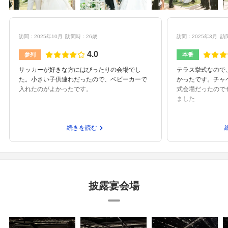
訪問：2025年10月
訪問時：26歳
訪問：2025年3月
訪
4.0
参列
本番
サッカーが好きな方にはぴったりの会場でし
テラス挙式なので
た。小さい子供連れだったので、ベビーカーで
かったです。チャ
入れたのがよかったです。
式会場だったので
ました
続きを読む
披露宴会場