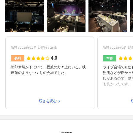
訪問：2025年10月
訪問時：26歳
訪問：2025年3月
訪
4.0
参列
本番
新郎新婦が下にいて、親戚の方々上にいる、映
ライブ会場でも使
画館のようなつくりの会場でした。
照明などが良かっ
段があるので、階
も良かったです。
続きを読む