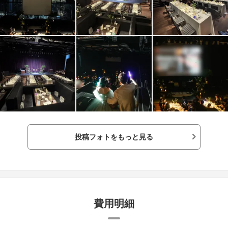
た。長崎駅からも
クセスはかなりい
りにはいろいろな
れるのでゲストも
さん明るくて優し
です！見積書から
に最初に色々要望
してもらえました
込みしましたが、
り大きいものとか
からなかったはず
露宴会場なので、
が丸テーブルだけ
掛けの席がいくつ
投稿フォトをもっと見る
らずに済んだ点・
にしてもらえまし
うに最初から要望
してくれたので当
上がったという印
ーさん同士の仲が
で打ち合わせが楽
費用明細
ホテルなので親族
すごい綺麗で良か
音源などがないの