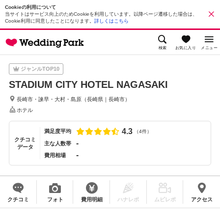
Cookieの利用について
当サイトはサービス向上のためCookieを利用しています。以降ページ遷移した場合は、
Cookie利用に同意したことになります。
詳しくはこちら
検索
お気に入り
メニュー
ジャンルTOP10
STADIUM CITY HOTEL NAGASAKI
長崎市・諫早・大村・島原
（
長崎県
｜
長崎市
）
ホテル
4.3
満足度平均
（4件）
クチコミ
-
主な人数帯
データ
-
費用相場
クチコミ
フォト
費用明細
ハナレポ
ムビレポ
アクセス