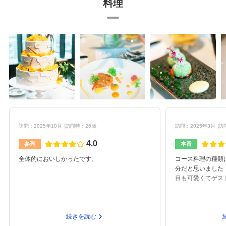
料理
訪問：2025年10月
訪問時：26歳
訪問：2025年3月
訪
4.0
参列
本番
全体的においしかったです。
コース料理の種類
分だと思いました
目も可愛くてゲス
続きを読む