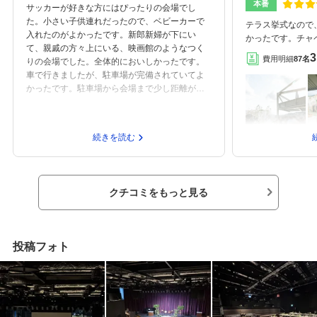
本番
サッカーが好きな方にはぴったりの会場でし
た。小さい子供連れだったので、ベビーカーで
テラス挙式なので
入れたのがよかったです。新郎新婦が下にい
かったです。チャ
て、親戚の方々上にいる、映画館のようなつく
式会場だったので
3
費用明細
87名
りの会場でした。全体的においしかったです。
ましたライブ会場
車で行きましたが、駐車場が完備されていてよ
音響や照明などが
かったです。駐車場から会場まで少し距離があ
まで階段があるの
り、初めて訪れたのですこし難しく時間がかか
きたのも良かった
りました。帰りも迷ってしまったので、もうす
いかなと最初思っ
こしわかりやすいサインなどあればいいのにと
バムやデータを見
続きを読む
思いました。小さい子供連れということもあ
ットなど沢山撮っ
り、とても気にかけていただきました。子供用
良かったなーと思
にベビーベットがあったのがよかったです。披
キとかじゃない限
露宴会場が階段が多く、会場が暗いのもあって
ケ、ペーパーアイ
クチコミをもっと見る
少し怖かったです。
ペンライト、ベー
ワーやシャボン玉
カメラを置いたり
が持ち込み料はど
投稿フォト
パーアイテムや招
しました。ホテル
かったです。コー
思いますが十分だ
ですし、見た目も