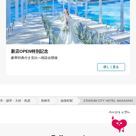
新店OPEN特別記念
豪華特典付き見比べ相談会開催
詳しく見る
市・諫早・大村・島原
長崎市
銭座町駅
STADIUM CITY HOTEL NAGASAKI
ページトップへ