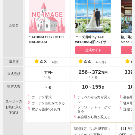
会場名
STADIUM CITY HOTEL
ニーズ長崎 by T&G
柳川藩主
NAGASAKI
WEDDING(旧 ベイサイ
since 17
ド迎賓館 長崎)
公式サイト
公
4.3
4.4
4
満足度
（4件）
（402件）
256
372
339
〜
- 万円~
万円
公式見積
/ - 名
/ 60名
10
155
10
収容人数
〜
〜
名
名
ガーデン挙式
チャペルから海が見え
宴会場
る
ユーザーの
ガーデン演出ができる
駐車場
お気に入り
フラワーシャワーがで
駅から徒歩5分以内
送迎サ
きる
TOP3
宴会場から海が見える
期間限定 【お料理半額キ
【1】見積
ャンペーン】実施！
OFF・衣