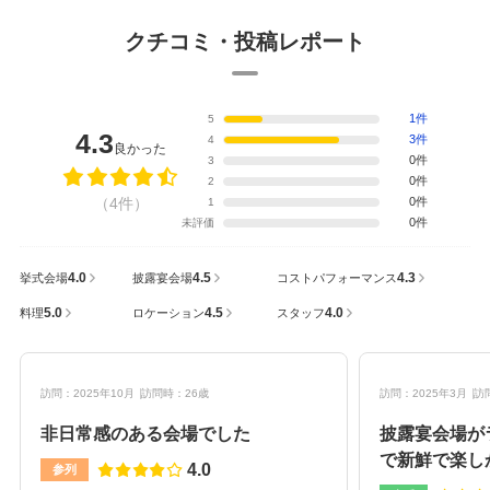
クチコミ・投稿レポート
1件
5
4.3
3件
4
良かった
0件
3
0件
2
（4件）
0件
1
0件
未評価
4.0
4.5
4.3
挙式会場
披露宴会場
コストパフォーマンス
5.0
4.5
4.0
料理
ロケーション
スタッフ
訪問：2025年10月
訪問時：26歳
訪問：2025年3月
訪
非日常感のある会場でした
披露宴会場が
で新鮮で楽し
4.0
参列