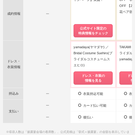
OFF 【
花ペア宿
成約情報
ー
公式サイト限定の
特典情報をチェック
yamadaya(ヤマダヤ)
TAKAMI 
Bridal Costume Suehiro(ブ
ライダル)
ライダルコスチュームス
yamaday
ドレス・
ー
エヒロ)
衣装情報
ドレス・衣装の
ドレ
情報を見る
情
持込み
ー
衣装持込可能
衣装
ー
カード払い可能
カー
支払い
ー
後払い
後払
※収容人数は「披露宴会場の着席数」、公式見積は「挙式＋披露宴」の金額を表示していま