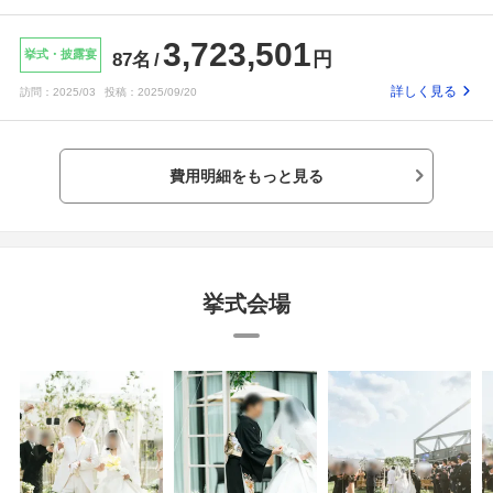
いので気になった
て、取り入れても
3,723,501
挙式・披露宴
円
87名
詳しく見る
訪問：
2025/03
投稿：
2025/09/20
費用明細をもっと見る
挙式会場