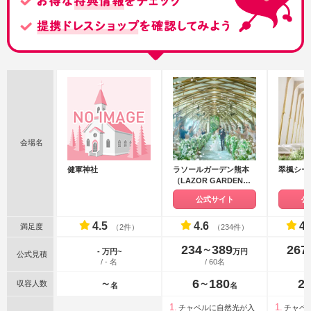
会場名
健軍神社
ラソールガーデン熊本
翠楓シー
（LAZOR GARDEN
KUMAMOTO）
公式サイト
公
4.5
4.6
4.
満足度
（2件）
（234件）
234
389
267
〜
- 万円~
万円
公式見積
/ - 名
/ 60名
6
180
2
収容人数
〜
〜
名
名
チャペルに自然光が入
チャペ