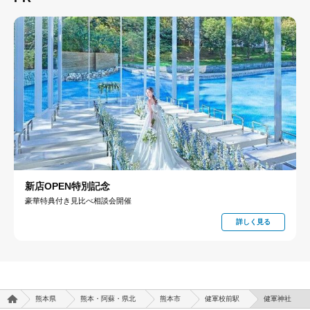
新店OPEN特別記念
豪華特典付き見比べ相談会開催
詳しく見る
熊本県
熊本・阿蘇・県北
熊本市
健軍校前駅
健軍神社