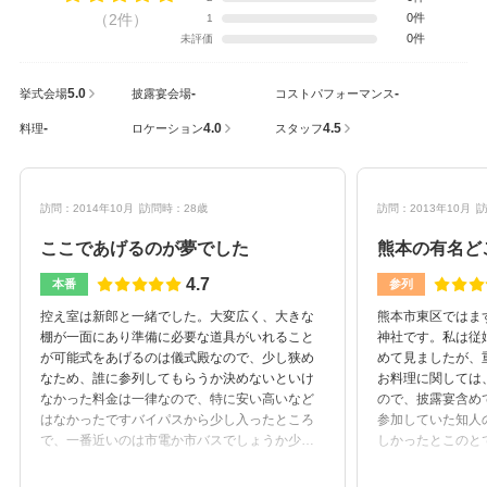
（2件）
0件
1
0件
未評価
5.0
-
-
挙式会場
披露宴会場
コストパフォーマンス
-
4.0
4.5
料理
ロケーション
スタッフ
訪問：2014年10月
訪問時：28歳
訪問：2013年10月
訪
ここであげるのが夢でした
熊本の有名ど
4.7
本番
参列
控え室は新郎と一緒でした。大変広く、大きな
熊本市東区ではま
棚が一面にあり準備に必要な道具がいれること
神社です。私は従
が可能式をあげるのは儀式殿なので、少し狭め
めて見ましたが、
なため、誰に参列してもらうか決めないといけ
お料理に関しては
なかった料金は一律なので、特に安い高いなど
ので、披露宴含め
はなかったですバイパスから少し入ったところ
参加していた知人
で、一番近いのは市電か市バスでしょうか少し
しかったとこのと
離れていますので、自家用車でいらっしゃる方
けたら…と若干の
がほとんどでした自家用車でいらっしゃった方
電からでも歩いて