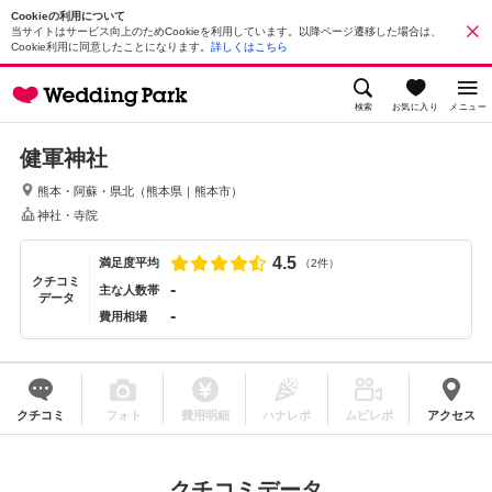
Cookieの利用について
当サイトはサービス向上のためCookieを利用しています。以降ページ遷移した場合は、
Cookie利用に同意したことになります。
詳しくはこちら
検索
お気に入り
メニュー
健軍神社
熊本・阿蘇・県北
（
熊本県
｜
熊本市
）
神社・寺院
4.5
満足度平均
（2件）
クチコミ
-
主な人数帯
データ
-
費用相場
クチコミ
フォト
費用明細
ハナレポ
ムビレポ
アクセス
クチコミデータ