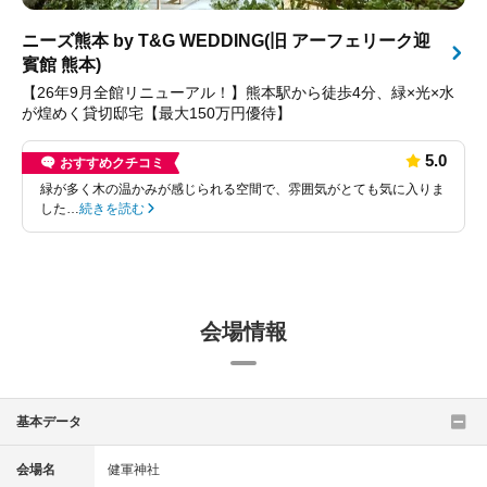
ニーズ熊本 by T&G WEDDING(旧 アーフェリーク迎
賓館 熊本)
【26年9月全館リニューアル！】熊本駅から徒歩4分、緑×光×水
が煌めく貸切邸宅【最大150万円優待】
5.0
おすすめクチコミ
緑が多く木の温かみが感じられる空間で、雰囲気がとても気に入りま
した…
続きを読む
会場情報
基本データ
会場名
健軍神社