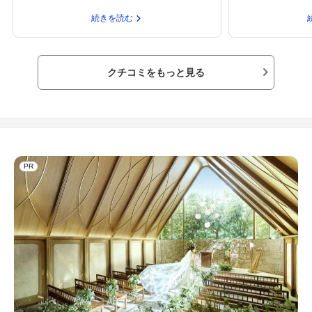
はお神酒は飲まないようにしてましたゆっくり
す。バス停は目の
続きを読む
淡々と説明をしてくださいますが、当日の説明
を使うならばその
なのでいっぱいいっぱいで覚えられるか心配で
でいることも有り
心配で緊張してしまいました。事前に説明され
もいいかもしれま
ても忘れてしまったとは思いますが・・・泣式
なので、触れたの
クチコミをもっと見る
の途中で神様に奉納するときの葉の方向などを
が、どの宮司さん
覚えるのが大変でした台風の季節は避けたほう
連れさんの参列者
が無難です
記憶しております
てバリアフリー面
で、車椅子などの
ではないでしょう
が、ずいぶん手入
PR
普段初詣の人の多
その時期のトイレ
ですが…。挙式は
なるとご近所から
ょうか。友人が神
だから、と言って
える一方、神前式
いただきたいです