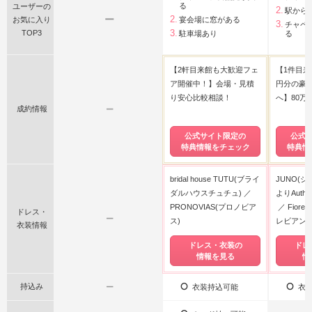
る
ユーザーの
駅から
ー
お気に入り
宴会場に窓がある
チャペ
TOP3
駐車場あり
る
【2軒目来館も大歓迎フェ
【1件目来
ア開催中！】会場・見積
円分の豪
り安心比較相談！
へ】80万
成約情報
ー
公式サイト限定の
公式
特典情報をチェック
特典情
bridal house TUTU(ブライ
JUNO(ジ
ダルハウスチュチュ)
よりAuthe
PRONOVIAS(プロノビア
Fiore
ドレス・
ー
ス)
レビアンカ
衣装情報
ドレス・衣装の
ドレ
情報を見る
情
持込み
ー
衣装持込可能
衣装