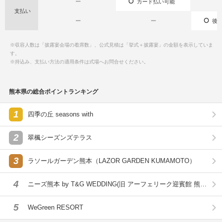
ー
カード払い可能
支払い
ー
ー
後払
※収容人数は「披露宴会場の着席数」、公式見積は「挙式＋披露宴」の金額を表示していま
す。
※持込み、支払い方法の適用条件は式場へお問合せください。
熊本県の総合ポイントランキング
1
四季の丘 seasons with
2
翠楓シーズンズテラス
3
ラソールガーデン熊本（LAZOR GARDEN KUMAMOTO）
4
ニーズ熊本 by T&G WEDDING(旧 アーフェリーク迎賓館 熊
本)
5
WeGreen RESORT