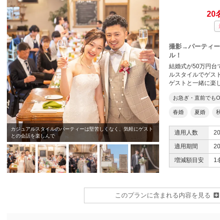
20
撮影→パーティー
ル！
結婚式が50万円
ルスタイルでゲス
ゲストと一緒に楽
お急ぎ・直前でもO
春婚
夏婚
カジュアルスタイルのパーティーは堅苦しくなく、気軽にゲスト
適用人数
2
との会話を楽しんで
ビュッフェスタイルでゲ
適用期間
2
増減額目安
1
このプランに含まれる内容を見る