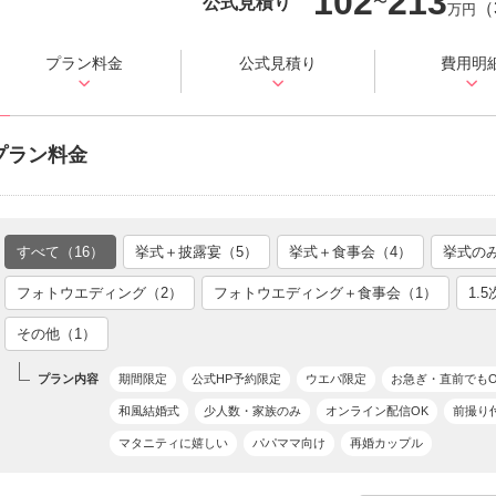
102
213
公式見積り
〜
（
万円
プラン料金
公式見積り
費用明
プラン料金
すべて（16）
挙式＋披露宴（5）
挙式＋食事会（4）
挙式の
フォトウエディング（2）
フォトウエディング＋食事会（1）
1.
その他（1）
プラン内容
期間限定
公式HP予約限定
ウエパ限定
お急ぎ・直前でもO
和風結婚式
少人数・家族のみ
オンライン配信OK
前撮り
マタニティに嬉しい
パパママ向け
再婚カップル