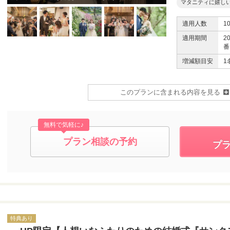
マタニティに嬉し
適用人数
1
適用期間
2
番
増減額目安
1
このプランに含まれる内容を見る
無料で気軽に♪
プラン相談の予約
プ
特典あり