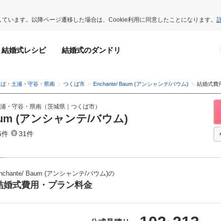
用しています。以降ページ遷移した場合は、Cookie利用に同意したことになります。
結婚式レシピ
結婚式のダンドリ
くば・土浦・守谷・県南
つくば市
Enchante/ Baum (アンシャンテ/バウム)
結婚式費
浦・守谷・県南
（
茨城県
｜
つくば市
）
 Baum (アンシャンテ/バウム)
6件
31件
nchante/ Baum (アンシャンテ/バウム)の
結婚式費用・プラン料金