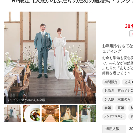
HP限定【人想いなふたりのための結婚式『サンク
30
お料理やおもてな
ェディング
お金も準備も安心
で、みんなが自然
ふたりの「ありが
節目を過ごそう♬
期間限定
公式
お急ぎ・直前でもO
少人数・家族のみ
シンプルで温かみのある会場♪
こだわりの料理でゲスト
春婚
夏婚
パパママ向け
適用人数
3