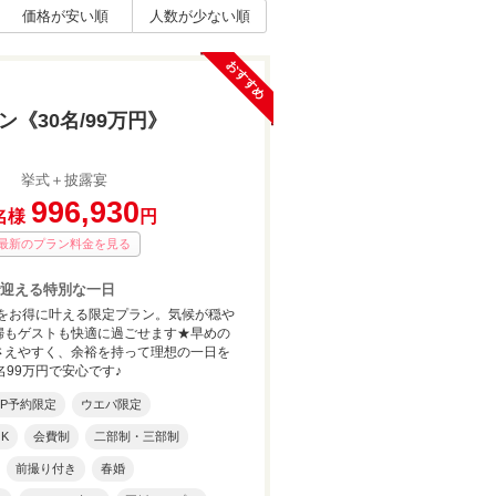
価格が安い順
人数が少ない順
おすすめ
《30名/99万円》
挙式＋披露宴
996,930
名様
円
最新のプラン料金を見る
迎える特別な一日
式をお得に叶える限定プラン。気候が穏や
婦もゲストも快適に過ごせます★早めの
さえやすく、余裕を持って理想の一日を
名99万円で安心です♪
HP予約限定
ウエパ限定
K
会費制
二部制・三部制
前撮り付き
春婚
お花をテーマに！お二人ならではのオリジナルウェディ