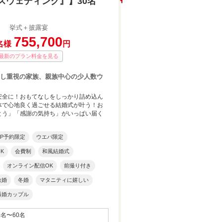
スウェディング』】30名
挙式＋披露宴
755,700
名様
円
最新のプラン料金を見る
し重視の家族、親族中心の少人数ウ
安全に！おもてなしをしっかり詰め込ん
体で心地良く過ごせる結婚式が叶う！お
とう」「感謝の気持ち」がいっぱい届く
HP予約限定
ウエパ限定
K
会費制
和風結婚式
オンライン配信OK
前撮り付き
にとびきりのおもてなしを
木の温もりに包まれた森の中のチャペル
秋婚
冬婚
マタニティに嬉しい
再婚カップル
0名〜60名