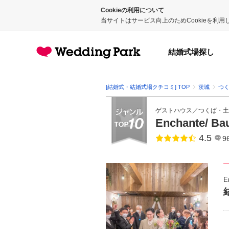
Cookieの利用について
当サイトはサービス向上のためCookieを利
結婚式場探し
[結婚式・結婚式場クチコミ] TOP
茨城
つ
ゲストハウス
／
つくば・土
Enchante/
4.5
点数
9
E