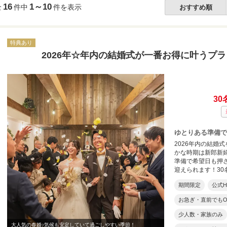
16
1～10
全
件中
件を表示
おすすめ順
特典あり
2026年☆年内の結婚式が一番お得に叶うプラン
30
ゆとりある準備で
2026年内の結婚
かな時期は新郎新
準備で希望日も押
迎えられます！30
期間限定
公式
お急ぎ・直前でもO
少人数・家族のみ
大人気の春婚♪気候も安定していて過ごしやすい季節！
笑顔溢れる自然体で