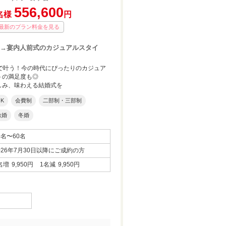
556,600
名様
円
最新のプラン料金を見る
→宴内人前式のカジュアルスタイ
台で叶う！今の時代にぴったりのカジュア
トの満足度も◎
しみ、味わえる結婚式を
K
会費制
二部制・三部制
秋婚
冬婚
0名〜60名
ストとの距離もグッと近づきます
挙式スタイルはチャペルでも宴内の人前式でもOK！
026年7月30日以降にご成約の方
名増
9,950円
1名減
9,950円