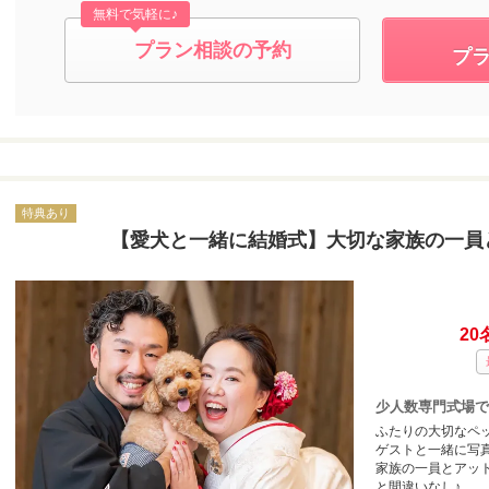
無料で気軽に♪
プラン相談の予約
プ
特典あり
【愛犬と一緒に結婚式】大切な家族の一員
20
少人数専門式場で
ふたりの大切なペ
ゲストと一緒に写
家族の一員とアッ
と間違いなし♪