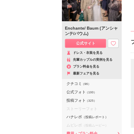
Enchante/ Baum (アンシャ
ンテ/バウム)
公式サイト
ドレス・衣装を見る
先輩カップルの実例を見る
プラン料金を見る
最新フェアを見る
クチコミ
（96）
公式フォト
（100）
投稿フォト
（325）
ストーリーフォト
ハナレポ
（投稿レポート）
ムビレポ
（投稿ムービー）
費用・プラン料金