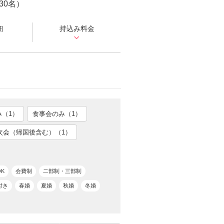
30名）
細
持込み料金
み（1）
食事会のみ（1）
5次会（帰国後含む）（1）
K
会費制
二部制・三部制
付き
春婚
夏婚
秋婚
冬婚