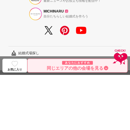
最新ニュースやお役立ち情報を配信中！
MICHINARU
自分たちらしい結婚式を作ろう
結婚式場探し
あなたにおすすめ
結婚式レシピ
エリアから探す
同じエリアの他の会場を見る
お気に入り
結婚式のダンドリ
こだわりから探す
結婚式準備レポート『ハナレポ』
サービス・ヘルプ
雰囲気から探す
結婚式当日の動画『ムビレポ』
結婚準備ガイド
規約・会社案内
見積りから探す
Wedding Park Magazine
サイトコンセプト
グループサイト
ランキングから探す
結婚お悩みQ&A
はじめての方へ
利用規約