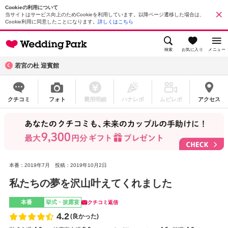
Cookieの利用について
当サイトはサービス向上のためCookieを利用しています。以降ページ遷移した場合は、
Cookie利用に同意したことになります。
詳しくはこちら
検索
お気に入り
メニュー
若宮の杜 迎賓館
クチコミ
フォト
費用明細
ハナレポ
ムビレポ
アクセス
本番：2019年7月
投稿：2019年10月2日
私たちの夢を沢山叶えてくれました
本番
挙式・披露宴
クチコミ返信
4.2
(良かった)