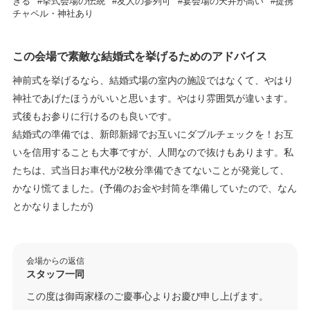
きる
挙式会場の伝統
友人の参列可
宴会場の天井が高い
提携
チャペル・神社あり
この会場で素敵な結婚式を挙げるためのアドバイス
神前式を挙げるなら、結婚式場の室内の施設ではなくて、やはり
神社であげたほうがいいと思います。やはり雰囲気が違います。
式後もお参りに行けるのも良いです。
結婚式の準備では、新郎新婦でお互いにダブルチェックを！お互
いを信用することも大事ですが、人間なので抜けもあります。私
たちは、式当日お車代が2枚分準備できてないことが発覚して、
かなり慌てました。(予備のお金や封筒を準備していたので、なん
とかなりましたが)
会場からの返信
スタッフ一同
この度は御両家様のご慶事心よりお慶び申し上げます。