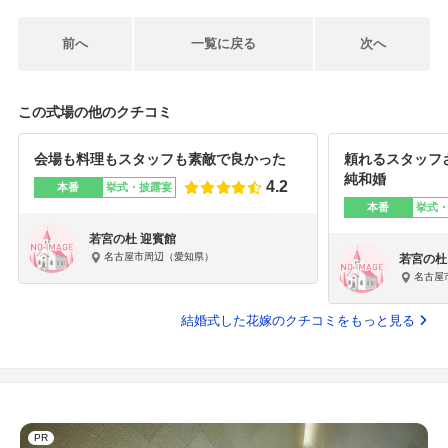
ります。
前へ
一覧に戻る
次へ
今後ともどうぞ宜しくお願いいたします
この式場の他のクチコミ
会場も料理もスタッフも素敵で良かった
頼れるスタッフ
純和婚
4.2
本番
挙式・披露宴
本番
挙式
若宮の杜 迎賓館
名古屋市周辺（愛知県）
若宮の杜
名古屋
結婚式した花嫁のクチコミをもっと見る
PR