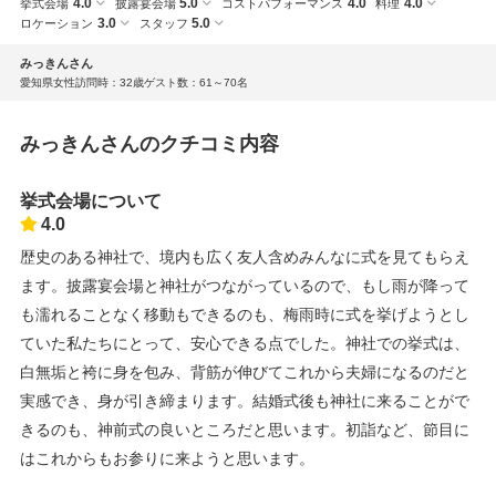
4.0
5.0
4.0
4.0
挙式会場
披露宴会場
コストパフォーマンス
料理
3.0
5.0
ロケーション
スタッフ
みっきんさん
愛知県
女性
訪問時：32歳
ゲスト数：61～70名
みっきんさんのクチコミ内容
挙式会場について
4.0
歴史のある神社で、境内も広く友人含めみんなに式を見てもらえ
ます。披露宴会場と神社がつながっているので、もし雨が降って
も濡れることなく移動もできるのも、梅雨時に式を挙げようとし
ていた私たちにとって、安心できる点でした。神社での挙式は、
白無垢と袴に身を包み、背筋が伸びてこれから夫婦になるのだと
実感でき、身が引き締まります。結婚式後も神社に来ることがで
きるのも、神前式の良いところだと思います。初詣など、節目に
はこれからもお参りに来ようと思います。