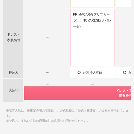
PRIMACARA(プリマカー
ラ)
NOVARESE(ノバレ
ーゼ)
ドレス・
ー
衣装情報
持込み
ー
衣装持込可能
衣装
ー
ー
支払い
公式サイト限
公式サイト限
ドレス・衣
ドレス・衣
ドレス・衣
特典情報をチ
特典情報をチ
情報を見
情報を見
情報を見
ー
ー
※収容人数は「披露宴会場の着席数」、公式見積は「挙式＋披露宴」の金額を表示していま
す。
※持込み、支払い方法の適用条件は式場へお問合せください。