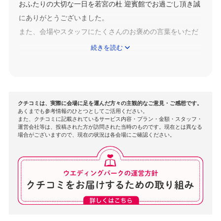
おふたりの大切な一日を若宮の杜 迎賓館でお過ごし頂き誠
にありがとうございました。
また、会場やスタッフにたくさんのお褒めの言葉をいただ
き感謝申し上げます。
続きを読む
私共がおふたりの夢を叶えることができたのは、お打合せ
段階からおふたりに沢山ご協力いただけた為だと実感して
おります。
クチコミは、実際に会場に足を運んだ方々の主観的なご意見・ご感想です。
あくまでも参考情報のひとつとしてご活用ください。
本当にありがとうございました。
また、クチコミに記載されているサービス内容・プラン・金額・スタッフ・
運営会社等は、投稿された方が訪問された当時のものです。現在とは異なる
当日晴れ間が見えたのも、きっと願いが天に届いたからで
場合がございますので、現在の状況は各会場にご確認ください。
はないでしょうか。
そして、若宮八幡社ならびに若宮の杜 迎賓館は「帰ってこ
られる場所」としてあり続けますので、いつでもお気軽に
お立ち寄りくださいませ。
再びお会いできる事、スタッフ一同心より楽しみにしてお