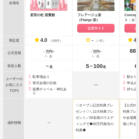
会場名
若宮の杜 迎賓館
フレアージュ栄
Concept
（Flairge 栄）
ト・エフ
公式サイト
公
4.0
-
4.
満足度
（68件）
（-件）
88
- 万円~
- 万円~
公式見積
/ - 名
/ - 名
5
100
6
収容人数
〜
〜
名
名
駐車場あり
駅から
ユーザーの
挙式会場の伝統
申込み
ー
お気に入り
提携チャペル・神社あ
持ち込
TOP3
り
◇オープン記念特典プレ
【公式HP
ゼント◇＼12大特典プレ
特典プレ
ゼント／50名様のウエデ
や会場費
成約情報
ー
ィングで◆90万円相当の
落に叶え
特典◆