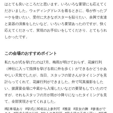
はとても良いところだと思います。いろいろな要望にも応えてく
ださいました。ウェディングドレスを着るときに、母が作ったブ
ーケを使いたい、受付に大きなポスターを貼りたい、余興で友達
と楽器の演奏をしたいなど、いろいろ要望あったのですが、快く
応えてくださって、実現のお手伝いをしてくださり、とてもうれ
しかったです。
この会場のおすすめポイント
私たちが式を挙げたのは7月。梅雨が明けておらず、花嫁行列
（神社に入って指揮を挙げる前に外を歩く）ができるかどうかあ
やしい天気でしたが、当日、スタッフの皆さんがタイミングを見
計らってくれて、花嫁行列ができました。外で写真撮影をした
い、披露宴会場に中庭から入場したいなどの要望もしていたので
すが、それもスタッフの方が雨が小降りになったタイミングを見
て、全部実現させてくれました。
駐車場あり
挙式に80名以上参列可
雅楽
巫女の舞
参進がで