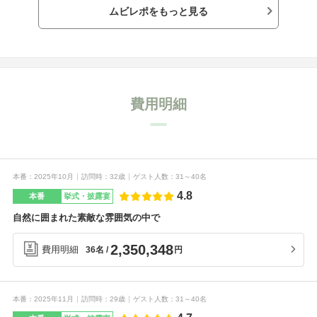
ムビレポをもっと見る
費用明細
本番
2025年10月
訪問時
32歳
ゲスト人数
31～40名
4.8
本番
挙式・披露宴
自然に囲まれた素敵な雰囲気の中で
2,350,348
費用明細
円
36名
本番
2025年11月
訪問時
29歳
ゲスト人数
31～40名