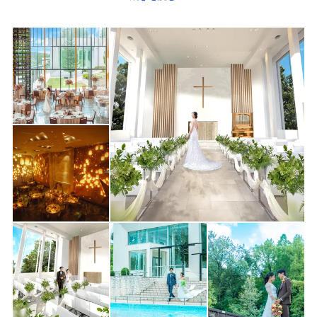
出、
美食フレンチでゲストをおもてなしを！
<おすすめポイント>
1. 緑と光に包まれるチャペル＆ガーデンで誓う！
動物園チケットプレゼント付きフェア開催中
2. マッピングや音楽噴水など感動を生む多彩な演出！
成約特典：マッピング演出無料プレゼント！
3. 美しい一皿が記憶に残る、こだわりの創作フレンチ
国産牛を堪能！豪華無料試食フェア開催中！