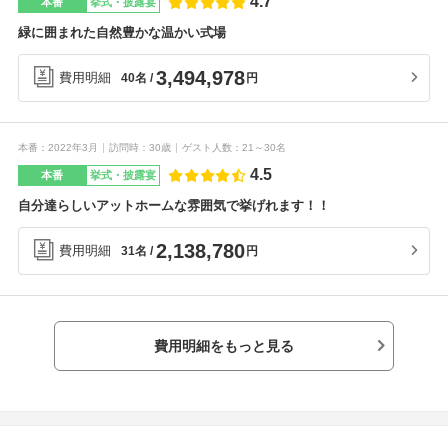
4.7
本番
挙式・披露宴
緑に囲まれた自然豊かな温かい式場
3,494,978
費用明細
円
40名
本番
2022年3月
訪問時
30歳
ゲスト人数
21～30名
4.5
本番
挙式・披露宴
自分達らしいアットホームな雰囲気で挙げれます！！
2,138,780
費用明細
円
31名
費用明細をもっと見る