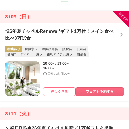
おすすめ
8
/
09
（日）
*26年夏チャペルRenewal*ギフト1万付！メイン食べ
比べ3万試食
特典あり
模擬挙式
模擬披露宴
試食会
試着会
会場コーディネート展示
婚礼アイテム展示
相談会
10:00~
13:00~
16:00~
目安：3時間00分
詳しく見る
フェアを予約する
8
/
11
（火）
＼祝日BIG◆26年夏チャペル刷新／1万ギフト＆黒毛