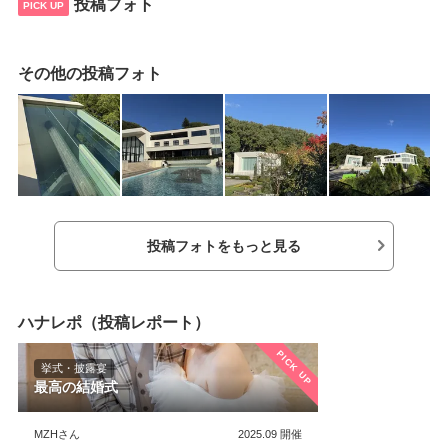
た。案内、説明、サービスも安心できる物でし
投稿フォト
PICK UP
た。自然豊かで独自の演出があります。個人的
にはプランナーさんのキャラや他のスタッフの
対応の良さで決めました。動物園も併設してお
その他の投稿フォト
り家族の送迎時も安心して時間を潰せます。ど
こでどんな準備をするべきかアドバイスが頂け
るので、安心して準備を進める事ができます。
当日の新郎新婦の入り時間も融通がききまし
た。
投稿フォトをもっと見る
ハナレポ（投稿レポート）
PICK UP
挙式・披露宴
最高の結婚式
MZHさん
2025.09
開催