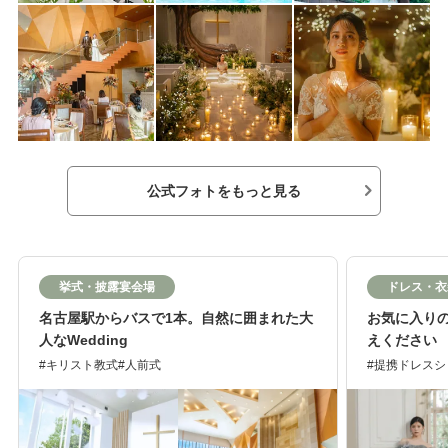
公式フォトをもっと見る
挙式・披露宴会場
ドレス・衣
名古屋駅からバスで1本。自然に囲まれた大
お気に入り
人なWedding
えください
キリスト教式
人前式
提携ドレスシ