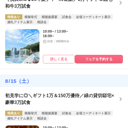
和牛3万試食
特典あり
模擬挙式
模擬披露宴
試食会
会場コーディネート展示
婚礼アイテム展示
相談会
10:00~
13:00~
16:00~
目安：3時間00分
詳しく見る
フェアを予約する
8
/
15
（土）
初見学に◎＼ギフト1万＆150万優待／緑の貸切邸宅×
豪華3万試食
特典あり
模擬挙式
模擬披露宴
試食会
会場コーディネート展示
婚礼アイテム展示
相談会
10:00~
13:00~