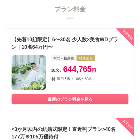
プラン料金
おすすめ
【先着10組限定】6〜30名 少人数×美食WDプラ
ン｜10名64万円〜
挙式＋披露宴
特典あり
644,765
円
10名
適用人数：10名〜30名
最新のプラン料金を見る
おすすめ
<3か月以内の結婚式限定！直近割プラン>40名
177万※105万優待付