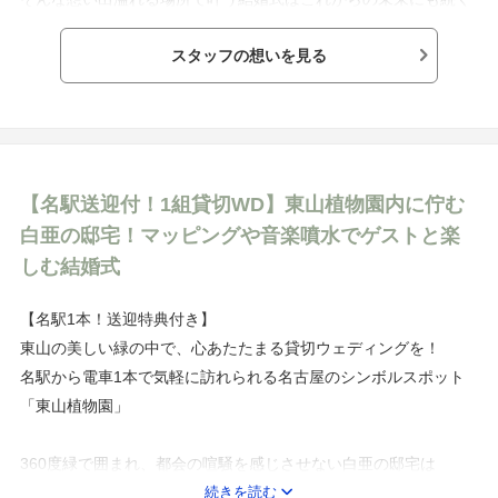
想い出となることでしょう。
スタッフの想いを見る
親御様やご友人様との想い出もきっと溢れる特別な場所で
おふたりにとっての最良の日を迎えませんか。
自然に囲まれたロケーションの中で
【名駅送迎付！1組貸切WD】東山植物園内に佇む
非日常的なお時間をお過ごしいただきながら
白亜の邸宅！マッピングや音楽噴水でゲストと楽
皆様との距離感も大切にしたお時間をお過ごしください。
しむ結婚式
【名駅1本！送迎特典付き】
東山の美しい緑の中で、心あたたまる貸切ウェディングを！
名駅から電車1本で気軽に訪れられる名古屋のシンボルスポット
「東山植物園」
360度緑で囲まれ、都会の喧騒を感じさせない白亜の邸宅は
自然光が降り注ぐチャペルや、音楽噴水・マッピングなどの演
続きを読む