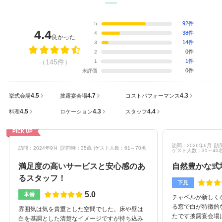
92件
5
4.4
38件
4
良かった
14件
3
0件
2
（145件）
1件
1
0件
未評価
4.5
4.7
4.3
挙式会場
披露宴会場
コストパフォーマンス
4.5
4.3
4.4
料理
ロケーション
スタッフ
PICK UP
訪問：2026年6月
訪
訪問：2024年9月
訪問時：35歳
ゲスト人数：61～70名
ゲスト人数：31～40
満足度の高いサービスと安心感のあ
自然豊かな式
るスタッフ！
下見
5.0
本番
チャペルが新しく
る窓で白が特徴的
雰囲気は気を貴重とした空間でした。床や壁は
たです披露宴会場
白を基調とした清楚なイメージですが持ち込み