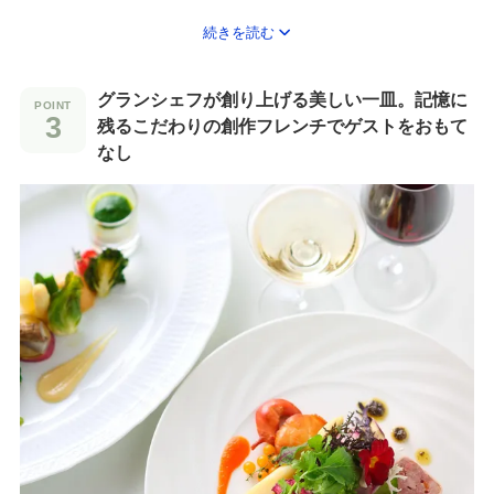
続きを読む
フラワーシャワーやお菓子まき,唯一無二の噴水演出も楽しめるプ
ライベートガーデンや、
壁全面に投影される大迫力のプロジェクションマッピングが好
グランシェフが創り上げる美しい一皿。記憶に
評！壁一面の窓のむこうには東山の自然とシンボル・スカイタワ
残るこだわりの創作フレンチでゲストをおもて
ーが佇む、天井高さ8mの開放感溢れる披露宴会場などゲストと一
なし
緒に楽しめる魅力的な空間ばかり！
“演出を取り入れたいけど、どんな雰囲気になるかな？”と迷う方
も、実際にフェアで体験してみて♪
＼初めてのフェアにおすすめ！／
【150万優待＆1万ギフト】国産牛試食×マッピング演出×試着体験
フェア