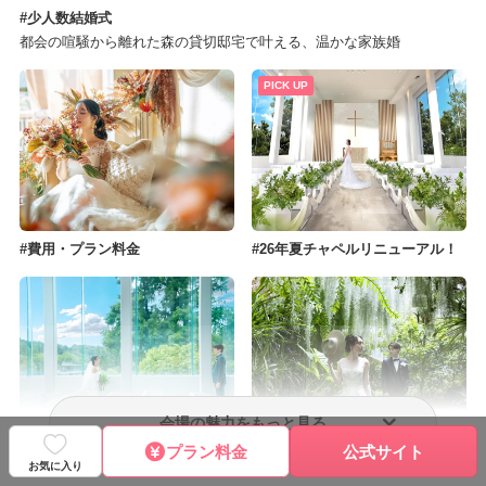
少人数結婚式
都会の喧騒から離れた森の貸切邸宅で叶える、温かな家族婚
PICK UP
費用・プラン料金
26年夏チャペルリニューアル！
会場の魅力をもっと見る
プラン料金
公式サイト
挙式のみプラン
フォトウェディング・前撮り
お気に入り