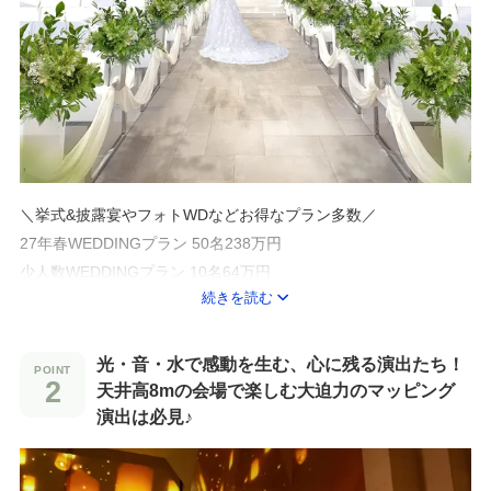
＼挙式&披露宴やフォトWDなどお得なプラン多数／
27年春WEDDINGプラン 50名238万円
少人数WEDDINGプラン 10名64万円
続きを読む
フォトWEDDINGプラン 5.5万円～
名古屋市の観光地でもある『東山動植物園』
光・音・水で感動を生む、心に残る演出たち！
市内中心部にありながら、約7000種もの植物を保有する植物園の
天井高8mの会場で楽しむ大迫力のマッピング
中にある「ガーデンテラス東山」は、
演出は必見♪
車や電車でのアクセスもよく、結婚式当日は最寄りの駅から式場
までシャトルバスも運行で安心！