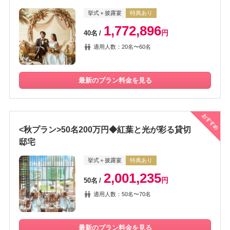
挙式＋披露宴
特典あり
1,772,896
円
40名
適用人数：20名〜60名
最新のプラン料金を見る
おすすめ
<秋プラン>50名200万円◆紅葉と光が彩る貸切
邸宅
挙式＋披露宴
特典あり
2,001,235
円
50名
適用人数：50名〜70名
最新のプラン料金を見る