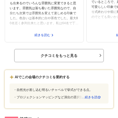
ているところで、
も出来るのでいろんな雰囲気に変更できると思
可愛らしい印象で
います。雰囲気は落ち着いた雰囲気なので、自
り式終わりや前に
分たち次第では雰囲気を変えて楽しめる印象で
のでとても良いか
した。色合いは基本的に白や茶色でした。最大8
方は遊び場がある
0名近く参列出来たと思います。私は64名で丁度
が大きいのと小さ
いい広さでした設備も独自の演出があり、参列
も待機できる部屋
者も楽しんでいました。どこの式場も同じです
続きを読む
いいかと思いまし
が料理や引き出物で多少値段が左右する程度で
とても広く設備が
す。予算があればどこで削るかなど、しっかり
と思います。金欠
プランナーさんが対応してくれます。予算を抑
ランナーさんが親
えたいと相談すれば、料理のメニュー相談、装
クチコミをもっと見る
で理想の結婚式が
花の相談などしていただき、予算を抑える事が
ります。動物園の
出来ました。また、キャンペーンも行っており
させていただきま
一部、サービスもあります。料理は試食で色々
食べさせてもらえます。どの料理も美味しく満
AIでこの会場のクチコミを要約する
足行く内容です。また、デザートビュッフェは
値段以上に，豪華で味も美味しいものばかりで
した。アクセスは地下鉄の駅から車で5〜10分で
自然光が差し込む明るいチャペルで挙式ができる点。
すがシャトルバスも利用できるので安心してア
プロジェクションマッピングなど演出の選択肢が豊富な点。
…続きを読む
クセス出来ます。動物園内という事もあり、自
然豊かで素晴らしい景色です。スタッフは皆さ
ん笑顔が素敵でした。担当して頂いたプランナ
ーさんも安心して任せられる素晴らしい方でし