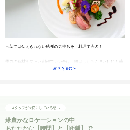
言葉では伝えきれない感謝の気持ちを、料理で表現！
季節の食材を使った創作フレンチは、味はもちろん見た目にも華
続きを読む
やか。
運ばれてきた瞬間に立ちのぼる香りや、ナイフを入れたときの
音、彩りの美しさまで——。
そのすべてが記憶になるよう、シェフが丁寧に仕上げます。
＼迷ったらこれ！！人気のイチオシフェア／
スタッフが大切にしている想い
【豪華試食付き】四季彩る自然を満喫！植物園WD×試着体験付き
緑豊かなロケーションの中
フェア
あたたかな【時間】と【距離】で