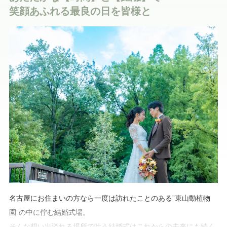
笑顔あふれる最良の日を皆様と
＼平日も週末も！豪華試食付きフェア開催中／
【フランベ演出付！コース試食を堪能】貸切邸宅見学×150万優待
名古屋にお住まいの方なら一度は訪れたことのある”東山動植物
園”の中に佇む結婚式場。
そんな想い出溢れる場所で叶う結婚式はこれからの未来にも続く