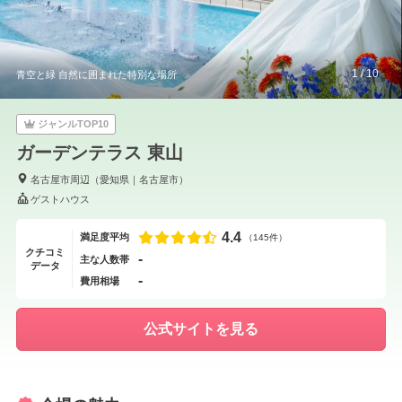
1
/
10
青空と緑 自然に囲まれた特別な場所
ジャンルTOP10
ガーデンテラス 東山
名古屋市周辺
（
愛知県
｜
名古屋市
）
ゲストハウス
4.4
満足度平均
（145件）
クチコミ
-
主な人数帯
データ
-
費用相場
公式サイトを見る