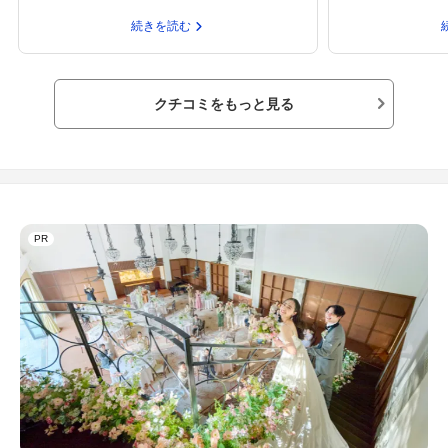
した。日本人でよかったと痛感しました。出席
す。派手な会館も
者の私でさえそうなのですから、新郎新婦の感
小高い場所にある
続きを読む
激はひとしおだったようです。ぜひ和式でとい
小平次の店（貸衣
うカップルにお勧めです。
と花嫁道中をやり
た
クチコミをもっと見る
PR