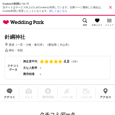
Cookieの利用について
当サイトはサービス向上のためCookieを利用しています。以降ページ遷移した場合は、
Cookie利用に同意したことになります。
詳しくはこちら
検索
お気に入り
メニュー
針綱神社
尾張（一宮・小牧・春日井）
（
愛知県
｜
犬山市
）
神社・寺院
4.8
満足度平均
（3件）
クチコミ
-
主な人数帯
データ
-
費用相場
クチコミ
フォト
費用明細
ハナレポ
ムビレポ
アクセス
クチコミデータ