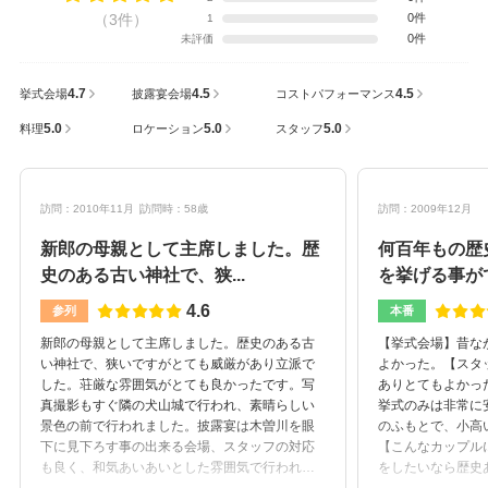
（3件）
0件
1
0件
未評価
4.7
4.5
4.5
挙式会場
披露宴会場
コストパフォーマンス
5.0
5.0
5.0
料理
ロケーション
スタッフ
訪問：2010年11月
訪問時：58歳
訪問：2009年12月
新郎の母親として主席しました。歴
何百年もの歴
史のある古い神社で、狭...
を挙げる事が
4.6
参列
本番
新郎の母親として主席しました。歴史のある古
【挙式会場】昔な
い神社で、狭いですがとても威厳があり立派で
よかった。【スタ
した。荘厳な雰囲気がとても良かったです。写
ありとてもよかっ
真撮影もすぐ隣の犬山城で行われ、素晴らしい
挙式のみは非常に
景色の前で行われました。披露宴は木曽川を眼
のふもとで、小高
下に見下ろす事の出来る会場、スタッフの対応
【こんなカップル
も良く、和気あいあいとした雰囲気で行われま
をしたいなら歴史