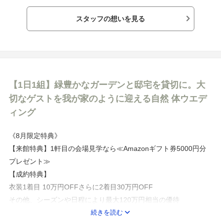
1日1組だからふたりの好きな時間からスタートOK！
スタッフの想いを見る
プランナーやシェフも完全貸切でおふたりをサポート。
前日の準備から見送りまで、心行くまで過ごせるのも嬉しいポイ
ント。
時間を気にすることなく、
【1日1組】緑豊かなガーデンと邸宅を貸切に。大
好きなものや大切な人たちに囲まれて、
切なゲストを我が家のように迎える自然 体ウエデ
「ふたりだけの特別な日」を紡いで。
ィング
《8月限定特典》
【来館特典】1軒目の会場見学なら≪Amazonギフト券5000円分
プレゼント≫
【成約特典】
衣装1着目 10万円OFFさらに2着目30万円OFF
その他、シーズンや日程により最大120万円相当の優待
続きを読む