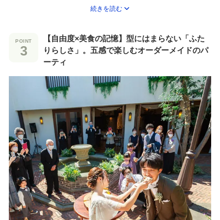
続きを読む
おふたりの想いを大切にしたレイアウトや演出を提案。
主役としてずっと席に座り続けるのではなく、
【自由度×美食の記憶】型にはまらない「ふた
自由に歩き回ってゲストとグラスを合わせたり、一緒に写真を撮
りらしさ」。五感で楽しむオーダーメイドのパ
ったり。
ーティ
肩肘張らず自分らしく、ひとりひとりの顔を見ながら感謝を伝え
る。
そんな、温かな時間が叶います。