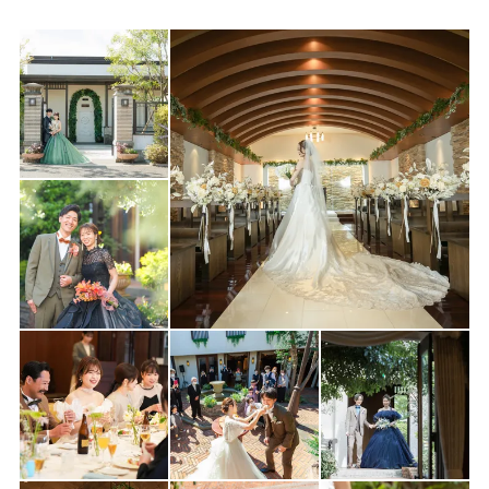
《当月おすすめフェア》
◆週末開催◆【最大100万優待】和牛×オマール2万8品試食＆一軒
家貸切体験
《緑溢れる貸切一軒家で過ごすウエディング》
〇和牛×オマール海老試食＆デザートビュッフェ体験♪
○オープンキッチンから届く出来立て料理！オリジナルメニュー
の対応も可能
○岐阜駅から車10分とアクセス良好
○1組貸切で自由に過ごせる！会場全体をふたり好みにアレンジ
○ガーデンを囲む造りで一体感抜群♪陽だまりに包まれたかのよう
な快適空間