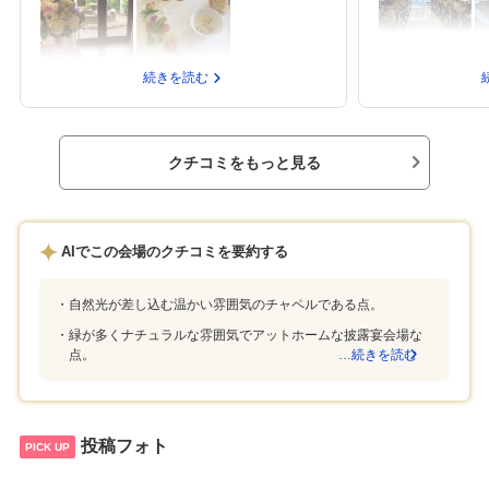
ろ想定予算よりは
どこを切り取っても映えます。また、オープン
こまで上がるかで
キッチンなので参列者に料理を楽しんでもらえ
いいと思いました
そうなのも良いポイントです。予算内に納めて
豆と鮎のパスタが
いただきました。hpから予約したこともあり、
続きを読む
親族が遠方からみ
特典が多くお得な気分になりました。地元の食
た料理をいただけ
材を使い色とりどりで見た目から華やかです。
阜駅から車で10
ノンアルコールの飲み物が充実しているのもよ
（タクシーチケッ
いです。公共交通機関ではアクセスしづらいの
クチコミをもっと見る
た。親近感のある
で、車かタクシーが必要になります。皆さんで
してもらえて良か
お出迎えしてくださり、明るく丁寧な接客をし
披露宴予定なので
ていただきました。私たち2人のみでの見学でし
ていなかったので
たが、いろんな準備をしていただきました。家
AIでこの会場のクチコミを要約する
いナチュラルな雰
族のみを想定していたのでアットホームである
あるため、ガーデ
こと、個人的に自然を感じられるところを求め
左右される可能性
ていましたが、想像以上の会場でした。全てが
自然光が差し込む温かい雰囲気のチャペルである点。
の対応を確認して
可愛いですし、こじんまりしているのに開放感
フラットグループ
緑が多くナチュラルな雰囲気でアットホームな披露宴会場な
を感じられます。人数が少なめで検討されてい
点。
…続きを読む
で、料理が美味し
る方に非常におすすめです。
ホームな雰囲気が
投稿フォト
PICK UP