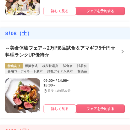
詳しく見る
フェアを予約する
8
/
08
（土）
～美食体験フェア～2万円8品試食＆アマギフ5千円☆
料理ランクUP優待☆
特典あり
模擬挙式
模擬披露宴
試食会
試着会
会場コーディネート展示
婚礼アイテム展示
相談会
09:00~
14:00~
18:00~
目安：2時間30分
詳しく見る
フェアを予約する