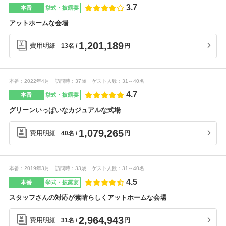
3.7
本番
挙式・披露宴
アットホームな会場
1,201,189
費用明細
円
13名
本番
2022年4月
訪問時
37歳
ゲスト人数
31～40名
4.7
本番
挙式・披露宴
グリーンいっぱいなカジュアルな式場
1,079,265
費用明細
円
40名
本番
2019年3月
訪問時
33歳
ゲスト人数
31～40名
4.5
本番
挙式・披露宴
スタッフさんの対応が素晴らしくアットホームな会場
2,964,943
費用明細
円
31名