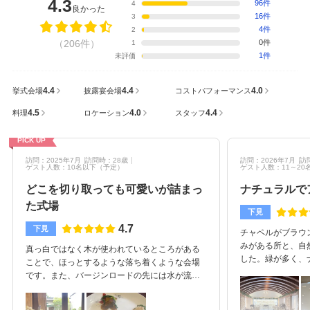
4.3
96件
4
良かった
16件
3
4件
2
（206件）
0件
1
1件
未評価
4.4
4.4
4.0
挙式会場
披露宴会場
コストパフォーマンス
4.5
4.0
4.4
料理
ロケーション
スタッフ
PICK UP
訪問：2025年7月
訪問時：28歳
訪問：2026年7月
訪
ゲスト人数：10名以下
（予定）
ゲスト人数：11～20
どこを切り取っても可愛いが詰まっ
ナチュラルで
た式場
下見
4.7
下見
チャペルがブラウ
みがある所と、自
真っ白ではなく木が使われているところがある
した。緑が多く、
ことで、ほっとするような落ち着くような会場
りました。オープ
です。また、バージンロードの先には水が流れ
すぐ提供してもら
ていることや、照明が優しいのも神聖な感じが
少人数での挙式・
します。大きな窓から素敵なガーデンが見え、