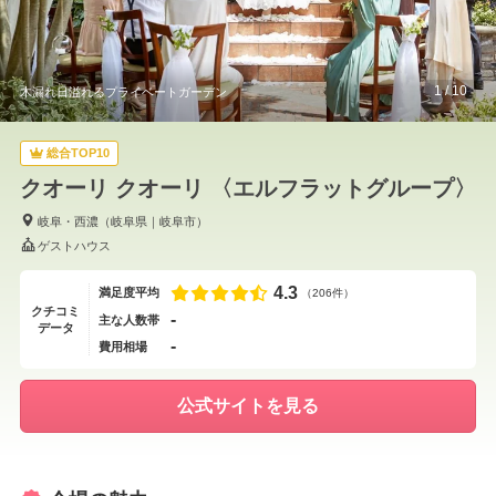
1
/
10
木漏れ日溢れるプライベートガーデン
総合TOP10
クオーリ クオーリ 〈エルフラットグループ〉
岐阜・西濃
（
岐阜県
｜
岐阜市
）
ゲストハウス
4.3
満足度平均
（206件）
クチコミ
-
主な人数帯
データ
-
費用相場
公式サイトを見る