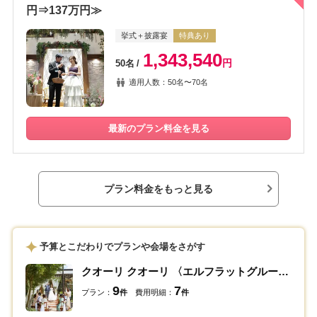
円⇒137万円≫
挙式＋披露宴
特典あり
1,343,540
円
50名
適用人数：50名〜70名
最新のプラン料金を見る
プラン料金をもっと見る
予算とこだわりでプランや会場をさがす
クオーリ クオーリ 〈エルフラットグループ〉
9
7
プラン：
件
費用明細：
件