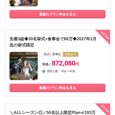
最新のプラン料金を見る
おすすめ
先着3組◆30名挙式+食事会で88万◆2027年3月
迄の挙式限定
挙式＋食事会
特典あり
872,080
円
30名
適用人数：30名〜60名
最新のプラン料金を見る
おすすめ
＼ALLシーズン◎／50名以上限定Plan≪193万