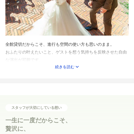
全館貸切だからこそ、進行も空間の使い方も思いのまま。
おふたりの叶えたいこと、ゲストを想う気持ちを反映させた自由
な演出が可能です。
続きを読む
最初はイメージがなくても、担当プランナーが「おもてなし」を
大切にしながら
おふたりのアイデアを形にします。
また、当日は全スタッフが結婚式をサポート。
おふたりもゲストも心から「楽しかった！」と笑い合える、記憶
スタッフが大切にしている想い
に残る物語を作り上げます。
一生に一度だからこそ、
贅沢に、