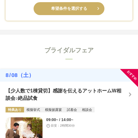
希望条件を選択する
ブライダルフェア
おすすめ
8
/
08
（土）
【少人数で1棟貸切】感謝を伝えるアットホームW相
談会♪絶品試食
特典あり
模擬挙式
模擬披露宴
試着会
相談会
09:00~
14:00~
目安：2時間30分