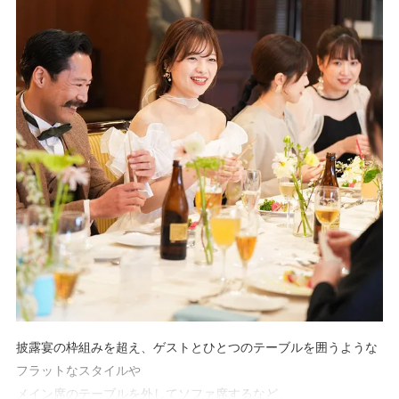
能。
まるでプライベート別荘に友人を招くような、贅沢で穏やかなひ
とときを演出。
他では味わえない、圧倒的な特別感と「心のゆとり」を提供しま
す。
披露宴の枠組みを超え、ゲストとひとつのテーブルを囲うような
フラットなスタイルや
メイン席のテーブルを外してソファ席するなど、