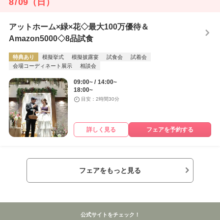
8
/
09
（日）
アットホーム×緑×花◇最大100万優待＆
Amazon5000◇8品試食
特典あり
模擬挙式
模擬披露宴
試食会
試着会
会場コーディネート展示
相談会
09:00~
14:00~
18:00~
目安：2時間30分
詳しく見る
フェアを予約する
フェアをもっと見る
公式サイトをチェック！