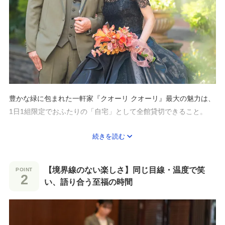
豊かな緑に包まれた一軒家『クオーリ クオーリ』最大の魅力は、
1日1組限定でおふたりの「自宅」として全館貸切できること。
続きを読む
他のカップルやゲストとすれ違う心配がなく、受付からお見送り
まで、
ここで過ごす時間はおふたりと大切なゲストのためだけに流れま
【境界線のない楽しさ】同じ目線・温度で笑
す。
い、語り合う至福の時間
「おふたりらしさ」を大切にし
好きなものや思い出のアイテムなど、館内は自由に飾り付けが可