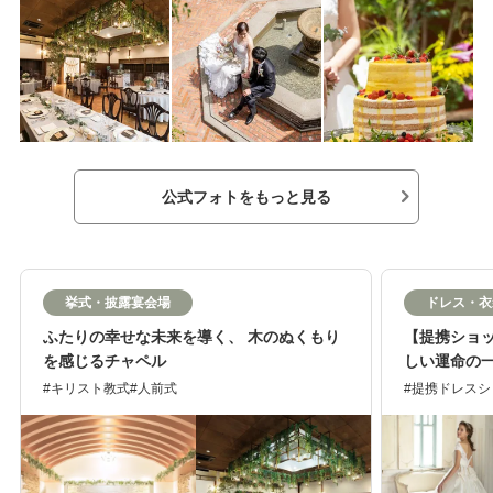
公式フォトをもっと見る
挙式・披露宴会場
ドレス・衣
ふたりの幸せな未来を導く、 木のぬくもり
【提携ショ
を感じるチャペル
しい運命の
キリスト教式
人前式
提携ドレスシ