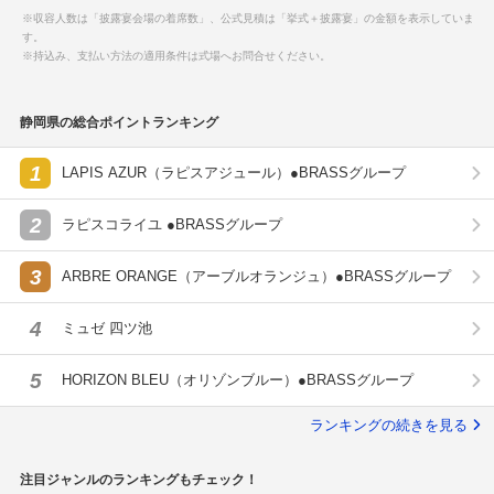
※収容人数は「披露宴会場の着席数」、公式見積は「挙式＋披露宴」の金額を表示していま
す。
※持込み、支払い方法の適用条件は式場へお問合せください。
静岡県の総合ポイントランキング
1
LAPIS AZUR（ラピスアジュール）●BRASSグループ
2
ラピスコライユ ●BRASSグループ
3
ARBRE ORANGE（アーブルオランジュ）●BRASSグループ
4
ミュゼ 四ツ池
5
HORIZON BLEU（オリゾンブルー）●BRASSグループ
ランキングの続きを見る
注目ジャンルのランキングもチェック！