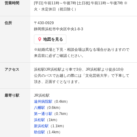
営業時間
[平日] 午前11時～午後7時 [土日祝] 午前11時～午後7時 ※
火・水定休日（祝日除く）
住所
〒430-0929
静岡県浜松市中央区中央1-8-3
地図を見る
※結婚式場と下見・相談会場は異なる場合がありますので
来店前に必ずご確認ください。
アクセス
浜松駅/JR浜松駅より車で3分、JR浜松駅より徒歩10分
公共のバスでお越しの際には「文化芸術大学」で下車して
頂き、正面すぐとなります。
最寄り駅
JR浜松駅
遠州病院駅
（0.4km）
八幡駅
（0.6km）
第一通り駅
（0.7km）
浜松駅
（1km）
新浜松駅
（1.1km）
助信駅
（1.4km）