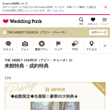
Cookieの利用について
当サイトはサービス向上のためCookieを利用しています。以降ページ遷移した場合は、
Cookie利用に同意したことになります。
詳しくはこちら
検索
お気に入り
メニュー
THE ABBEY CHURCH（アビー・チャーチ）
公式サイト
FAQ
クチコミ
フォト
費用プラン
フェア
アクセス
THE ABBEY CHURCH（アビー・チャーチ）の
来館特典・成約特典
12
件
おすすめ
成約特典
◆組数限定◆先着順！豪華20大特典★