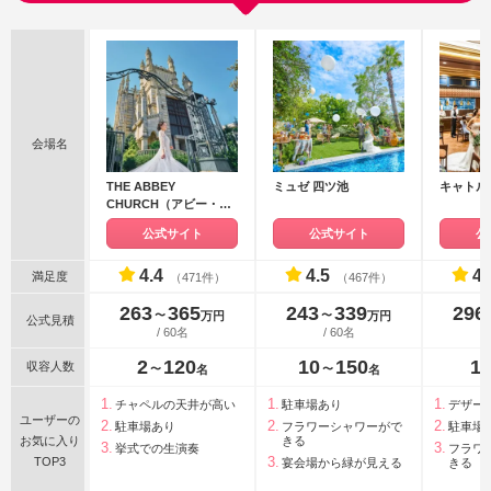
会場名
THE ABBEY
ミュゼ 四ツ池
キャトル
CHURCH（アビー・チ
ャーチ）
公式サイト
公式サイト
公
4.4
4.5
4.
満足度
（471件）
（467件）
263
365
243
339
296
〜
〜
万円
万円
公式見積
/ 60名
/ 60名
2
120
10
150
1
収容人数
〜
〜
名
名
チャペルの天井が高い
駐車場あり
デザー
ユーザーの
駐車場あり
フラワーシャワーがで
駐車場
お気に入り
きる
挙式での生演奏
フラワ
TOP3
宴会場から緑が見える
きる