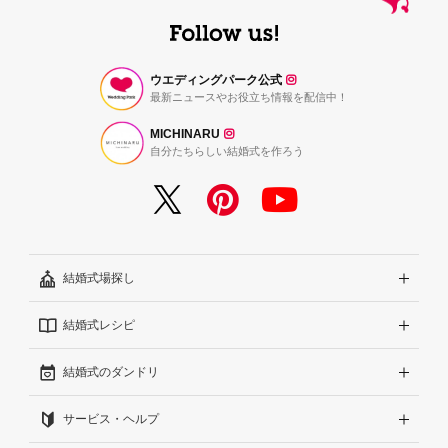
ウエディングパーク公式
最新ニュースやお役立ち情報を配信中！
MICHINARU
自分たちらしい結婚式を作ろう
結婚式場探し
結婚式レシピ
エリアから探す
結婚式のダンドリ
こだわりから探す
結婚式準備レポート『ハナレポ』
サービス・ヘルプ
雰囲気から探す
結婚式当日の動画『ムビレポ』
結婚準備ガイド