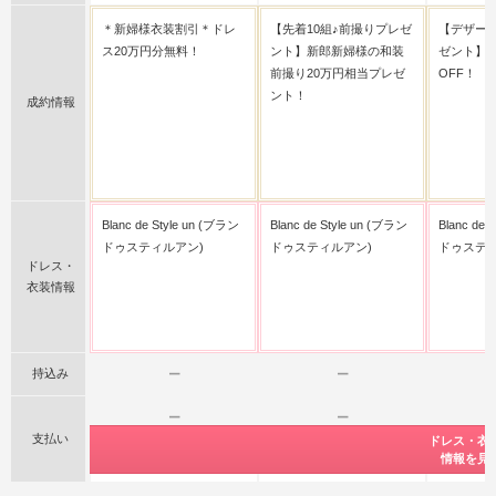
＊新婦様衣装割引＊ドレ
【先着10組♪前撮りプレゼ
【デザー
ス20万円分無料！
ント】新郎新婦様の和装
ゼント】1
前撮り20万円相当プレゼ
OFF！
ント！
成約情報
Blanc de Style un (ブラン
Blanc de Style un (ブラン
Blanc de 
ドゥスティルアン)
ドゥスティルアン)
ドゥスティ
ドレス・
衣装情報
持込み
ー
ー
ー
ー
支払い
公式サイト限
公式サイト限
ドレス・衣
ドレス・衣
ドレス・衣
ドレス・衣
ドレス・衣
特典情報をチ
特典情報をチ
情報を見
情報を見
情報を見
情報を見
情報を見
後払い
後払い
後払