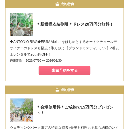
成約特典
＊新婦様衣装割引＊ドレス20万円分無料！
◆ANTONIO RIVA◆ERSA Atelier をはじめとするオートクチュールデ
ザイナーのドレスも幅広く取り扱う｟ブランドゥスティルアン｠2着以
上レンタルで20万円OFF！
適用期間：2026/07/30 〜 2026/09/30
来館予約をする
成約特典
＊会場使用料＊ご成約で15万円分プレゼン
ト！
ウェディングパーク限定の特別な特典♪会場も料理も予算も納得のいく