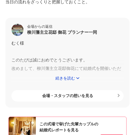
当日の流れをざっくりと把握しておくこと。
会場からの返信
柳川藩主立花邸 御花 プランナー一同
むく様
このたびは誠におめでとうございます。
改めまして、柳川藩主立花邸御花にて結婚式を開催いただ
きありがとうございました。
続きを読む
当日は晴天にも恵まれて、新緑輝くガーデンでの素敵なお
式になりましたね。挙式の際はお2人らしい演出もあり、ア
会場・スタッフの想いを見る
ットホームな笑顔あふれるお式になったかと思います。
また、披露宴でのお料理もゲストの方々にもご満足いただ
けたご様子で何よりでございます。
この式場で挙げた先輩カップルの
これからも、お2人の思い出の場所である御花は、この地に
結婚式レポートを見る