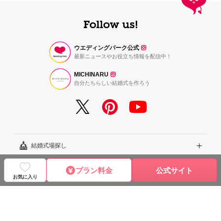
ウエディングパーク公式
最新ニュースやお役立ち情報を配信中！
MICHINARU
自分たちらしい結婚式を作ろう
結婚式場探し
結婚式レシピ
エリアから探す
プラン料金
公式サイト
お気に入り
結婚式のダンドリ
こだわりから探す
結婚式準備レポート『ハナレポ』
サービス・ヘルプ
雰囲気から探す
結婚式当日の動画『ムビレポ』
結婚準備ガイド