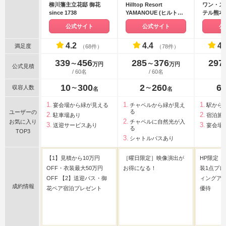
柳川藩主立花邸 御花
Hilltop Resort
ワン・ス
since 1738
YAMANOUE (ヒルトッ
テル熊本
プリゾート ヤマノウエ)
ー ホテル
公式サイト
公式サイト
公
4.2
4.4
4.
満足度
（68件）
（78件）
339
456
285
376
297
〜
〜
万円
万円
公式見積
/ 60名
/ 60名
10
300
2
260
6
収容人数
〜
〜
名
名
宴会場から緑が見える
チャペルから緑が見え
駅から
る
ユーザーの
駐車場あり
宿泊施
お気に入り
チャペルに自然光が入
送迎サービスあり
宴会場
る
TOP3
シャトルバスあり
【1】見積から10万円
［曜日限定］映像演出が
HP限定
OFF・衣装最大50万円
お得になる！
装1点プレ
OFF 【2】送迎バス・御
ィングアイ
成約情報
花ペア宿泊プレゼント
優待