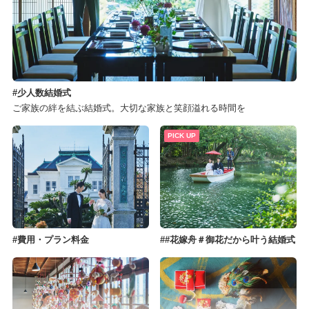
少人数結婚式
ご家族の絆を結ぶ結婚式。大切な家族と笑顔溢れる時間を
PICK UP
費用・プラン料金
#花嫁舟＃御花だから叶う結婚式