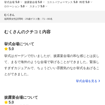
5.0
5.0
5.0
5.0
挙式会場
披露宴会場
コストパフォーマンス
料理
5.0
5.0
ロケーション
スタッフ
むくさん
福岡県
女性
訪問時：25歳
ゲスト数：71～80名
むくさんのクチコミ内容
挙式会場について
5.0
挙式はガーデンで行いましたが、披露宴会場の和な感じとは反し
て、まるで海外のような会場で挙げることができました。緊張し
すぎずカジュアルで、ちょうどいい雰囲気のなか挙式をあげるこ
とができました。
挙式会場を見る
披露宴会場について
5.0