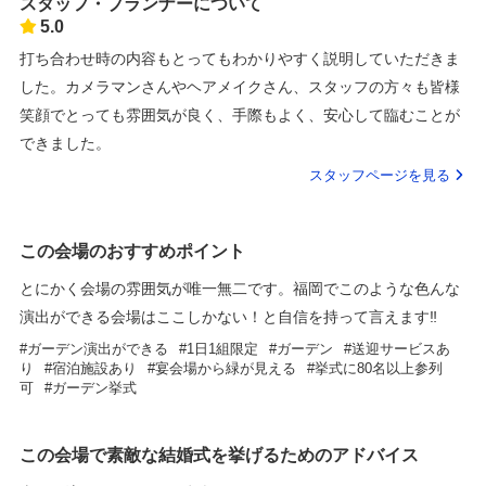
スタッフ・プランナーについて
5.0
打ち合わせ時の内容もとってもわかりやすく説明していただきま
した。カメラマンさんやヘアメイクさん、スタッフの方々も皆様
笑顔でとっても雰囲気が良く、手際もよく、安心して臨むことが
できました。
スタッフページを見る
この会場のおすすめポイント
とにかく会場の雰囲気が唯一無二です。福岡でこのような色んな
演出ができる会場はここしかない！と自信を持って言えます‼︎
ガーデン演出ができる
1日1組限定
ガーデン
送迎サービスあ
り
宿泊施設あり
宴会場から緑が見える
挙式に80名以上参列
可
ガーデン挙式
この会場で素敵な結婚式を挙げるためのアドバイス