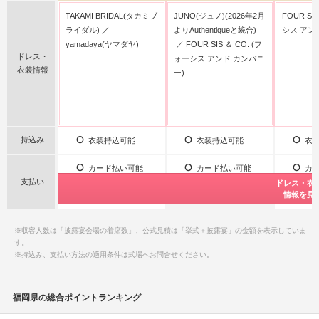
TAKAMI BRIDAL(タカミブ
JUNO(ジュノ)(2026年2月
FOUR SI
ライダル)
よりAuthentiqueと統合)
シス アン
yamadaya(ヤマダヤ)
FOUR SIS ＆ CO. (フ
ドレス・
ォーシス アンド カンパニ
衣装情報
ー)
持込み
衣装持込可能
衣装持込可能
衣装
カード払い可能
カード払い可能
カー
支払い
公式サイト限
公式サイト限
ドレス・衣
ドレス・衣
ドレス・衣
ドレス・衣
ドレス・衣
特典情報をチ
特典情報をチ
情報を見
情報を見
情報を見
情報を見
情報を見
後払い
ー
後払
※収容人数は「披露宴会場の着席数」、公式見積は「挙式＋披露宴」の金額を表示していま
す。
※持込み、支払い方法の適用条件は式場へお問合せください。
福岡県の総合ポイントランキング