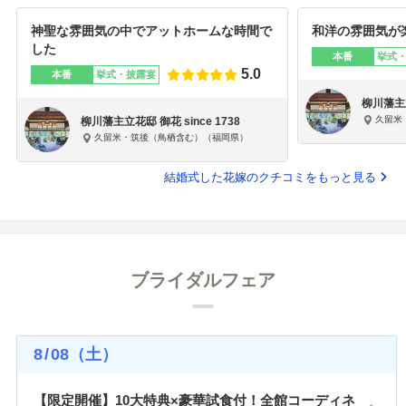
神聖な雰囲気の中でアットホームな時間で
和洋の雰囲気が
した
本番
挙式
5.0
本番
挙式・披露宴
柳川藩主立
久留米
柳川藩主立花邸 御花 since 1738
久留米・筑後（鳥栖含む）（福岡県）
結婚式した花嫁のクチコミをもっと見る
ブライダルフェア
8
/
08
（土）
【限定開催】10大特典×豪華試食付！全館コーディネ