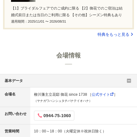
【1】ブライダルフェアでのご成約に限る 【2】御花でのご宿泊は結
婚式前日または当日のご利用に限る 【その他】シーズン特典もあり
適用期間：2025/11/01 〜 2026/08/31
特典をもっと見る
会場情報
基本データ
会場名
柳川藩主立花邸 御花 since 1738 ［
公式サイト
］
（ヤナガワハンシュタチバナテイオハナ）
お問い合わせ
0944-75-1060
営業時間
10：00～18：00（火曜定休※祝休日除く）