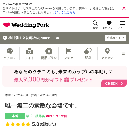
Cookieの利用について
当サイトはサービス向上のためCookieを利用しています。以降ページ遷移した場合は、
Cookie利用に同意したことになります。
詳しくはこちら
検索
お気に入り
メニュー
柳川藩主立花邸 御花 since 1738
公式サイト
FAQ
クチコミ
フォト
費用プラン
フェア
アクセス
本番：2025年5月
投稿：2025年6月2日
唯一無二の素敵な会場です。
本番
挙式・披露宴
クチコミ返信
5.0
(感動した)