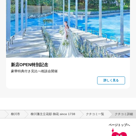
新店OPEN特別記念
豪華特典付き見比べ相談会開催
詳しく見る
）
柳川市
柳川藩主立花邸 御花 since 1738
クチコミ一覧
クチコミ詳細
ページトップへ