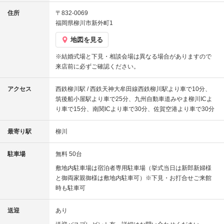
住所
〒832-0069
福岡県柳川市新外町1
地図を見る
※結婚式場と下見・相談会場は異なる場合がありますので
来店前に必ずご確認ください。
アクセス
西鉄柳川駅 / 西鉄天神大牟田線西鉄柳川駅より車で10分、
筑後船小屋駅より車で25分、九州自動車道みやま柳川ICよ
り車で15分、南関ICより車で30分、佐賀空港より車で30分
最寄り駅
柳川
駐車場
無料 50台
敷地内駐車場は宿泊者専用駐車場（挙式当日は新郎新婦様
と御両家親御様は敷地内駐車可）※下見・お打合せご来館
時も駐車可
送迎
あり