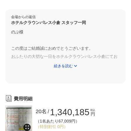
会場からの返信
ホテルクラウンパレス小倉 スタッフ一同
のぶ様
この度はご結婚誠におめでとうございます。
おふたりの大切な一日をホテルクラウンパレス小倉にてお
任せいただき大変嬉しく思います。
続きを読む
スタッフに関しましてもお褒めいただきありがとうござい
ます。
当ホテルは設備以上に人の力 スタッフの対応力を大切にし
費用明細
ております。
1,340,185
20名
税込
全スタッフお客様の事を共有し 1組1組お客様にあったご提
円
（1名あたり67,009円）
案をするように心がけております。
（特別割引 0円）