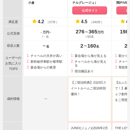
小倉
テルグレージュ）
関/FIVES
WEDDIN
公式サイト
公
4.2
4.5
4
満足度
（57件）
（340件）
276
365
198
〜
- 万円~
万円
公式見積
/ - 名
/ 60名
2
160
2
収容人数
〜
〜
名
名
チャペルの天井が高い
宴会場から海が見える
駅から
ユーザーの
新幹線停車駅が最寄駅
チャペルから海が見え
チャペ
お気に入り
る
宴会場からの夜景
聖歌隊
TOP3
宿泊施設あり
【ご宿泊特典】2泊3日ス
【おふた
イートルームご宿泊特別
で！】豪
優待！
ェフ創作
成約情報
ー
をご用意
JUNO(ジュノ)(2026年2月
THE LOV