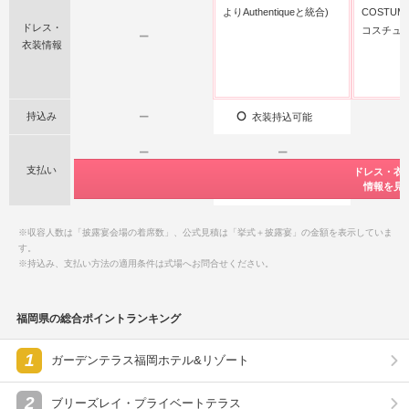
よりAuthentiqueと統合)
COSTU
ドレス・
コスチュー
ー
衣装情報
持込み
ー
衣装持込可能
ー
ー
支払い
公式サイト限
公式サイト限
公式サイト限
ドレス・衣
ドレス・衣
ドレス・衣
特典情報をチ
特典情報をチ
特典情報をチ
情報を見
情報を見
情報を見
ー
後払い
※収容人数は「披露宴会場の着席数」、公式見積は「挙式＋披露宴」の金額を表示していま
す。
※持込み、支払い方法の適用条件は式場へお問合せください。
福岡県の総合ポイントランキング
1
ガーデンテラス福岡ホテル&リゾート
2
ブリーズレイ・プライベートテラス