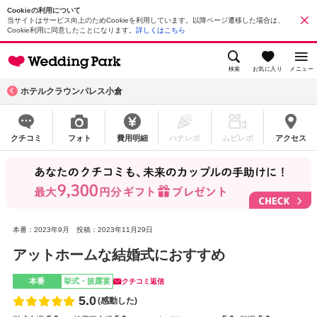
Cookieの利用について
当サイトはサービス向上のためCookieを利用しています。以降ページ遷移した場合は、
Cookie利用に同意したことになります。
詳しくはこちら
検索
お気に入り
メニュー
ホテルクラウンパレス小倉
クチコミ
フォト
費用明細
ハナレポ
ムビレポ
アクセス
本番：2023年9月
投稿：2023年11月29日
アットホームな結婚式におすすめ
本番
挙式・披露宴
クチコミ返信
5.0
(感動した)