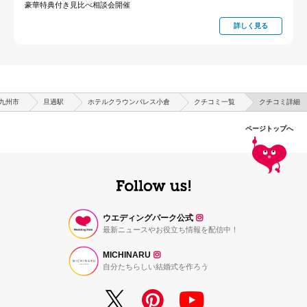
豪華特典付き見比べ相談会開催
詳しく見る
九州市
旦過駅
ホテルクラウンパレス小倉
クチコミ一覧
クチコミ詳細
ページトップへ
ウエディングパーク公式
最新ニュースやお役立ち情報を配信中！
MICHINARU
自分たちらしい結婚式を作ろう