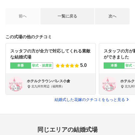
前へ
一覧に戻る
次へ
この式場の他のクチコミ
スッタフの方が全力で対応してくれる素敵
スタッフの方が
な結婚式場
ができました
5.0
本番
挙式・披露宴
本番
挙式
ホテルクラウンパレス小倉
ホテルク
北九州市周辺（福岡県）
北九州
結婚式した花嫁のクチコミをもっと見る
同じエリアの結婚式場