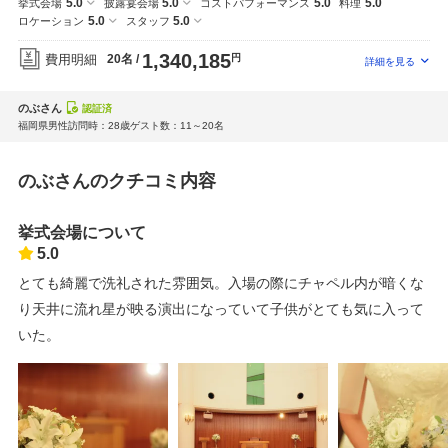
5.0
5.0
5.0
5.0
挙式会場
披露宴会場
コストパフォーマンス
料理
5.0
5.0
ロケーション
スタッフ
1,340,185
費用明細
20名
円
のぶさん
認証済
福岡県
男性
訪問時：28歳
ゲスト数：11～20名
のぶさんのクチコミ内容
挙式会場について
5.0
とても綺麗で洗礼された雰囲気。入場の際にチャペル内が暗くな
り天井に流れ星が映る演出になっていて子供がとても気に入って
いた。