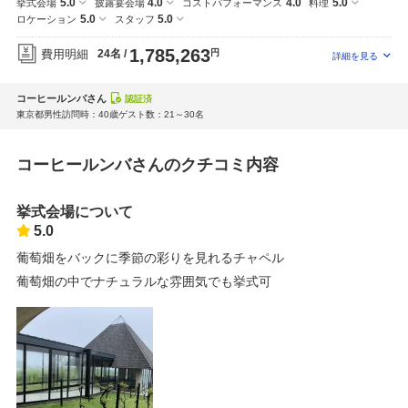
5.0
4.0
4.0
5.0
挙式会場
披露宴会場
コストパフォーマンス
料理
5.0
5.0
ロケーション
スタッフ
1,785,263
費用明細
24名
円
コーヒールンバさん
認証済
東京都
男性
訪問時：40歳
ゲスト数：21～30名
コーヒールンバさんのクチコミ内容
挙式会場について
5.0
葡萄畑をバックに季節の彩りを見れるチャペル
葡萄畑の中でナチュラルな雰囲気でも挙式可