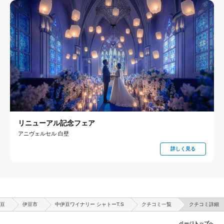
リニューアル記念フェア
アニヴェルセル 白壁
詳しく見る
豆
伊豆市
中伊豆ワイナリー シャトーT.S
クチコミ一覧
クチコミ詳細
ページトップへ