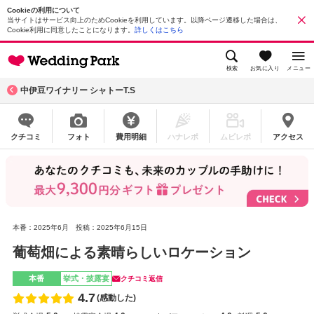
Cookieの利用について
当サイトはサービス向上のためCookieを利用しています。以降ページ遷移した場合は、
Cookie利用に同意したことになります。
詳しくはこちら
検索
お気に入り
メニュー
中伊豆ワイナリー シャトーT.S
クチコミ
フォト
費用明細
ハナレポ
ムビレポ
アクセス
本番：2025年6月
投稿：2025年6月15日
葡萄畑による素晴らしいロケーション
本番
挙式・披露宴
クチコミ返信
4.7
(感動した)