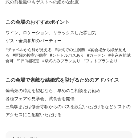
式の前後最中もゲストへの細かな配慮
この会場のおすすめポイント
ワイン、ロケーション、リラックスした雰囲気
ゲスト全員参加のパーティー
チャペルから緑が見える
挙式での生演奏
宴会場から緑が見え
る
新婦の控室が個室
シャトルバスあり
ガーデン
申込み前試
食可
1日1組限定
挙式のみプランあり
フォトプランあり
この会場で素敵な結婚式を挙げるためのアドバイス
葡萄畑の時期を望むなら、早めのご相談をお勧め
各種フェアや見学会、試食会を開催
三島駅または修善寺駅からのバスを設定いただけるなどゲストの
アクセスにご配慮いただける