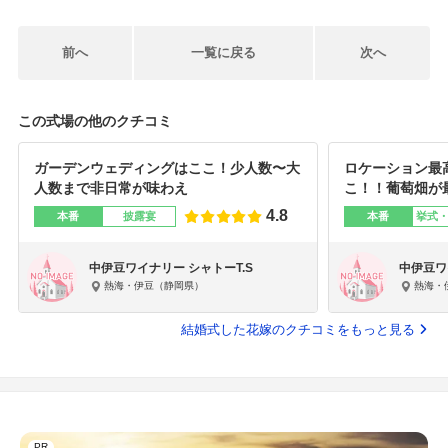
前へ
一覧に戻る
次へ
この式場の他のクチコミ
ガーデンウェディングはここ！少人数〜大
ロケーション最
人数まで非日常が味わえ
こ！！葡萄畑が
4.8
本番
披露宴
本番
挙式
中伊豆ワイナリー シャトーT.S
中伊豆ワ
熱海・伊豆（静岡県）
熱海・
結婚式した花嫁のクチコミをもっと見る
PR