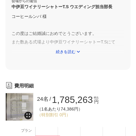
会場からの返信
中伊豆ワイナリーシャトーT.S ウエディング担当部長
コーヒールンバ 様
この度はご結婚誠におめでとうございます。
また数ある式場より中伊豆ワイナリーシャトーT.Sにて
ウエディングご用命、改めまして心より感謝申し上げま
続きを読む
す。
さて、口コミ内容拝見いたしましたが、当方ぶどう畑を中
心とした
費用明細
全体的なロケーション、雰囲気またスタッフの対応等
1,785,263
24名
税込
ご満足いただけた様子で何よりでございます。
円
（1名あたり74,386円）
今後コーヒールンバ様のようにお慶びいただけるお手伝い
（特別割引 0円）
が
出来るよう、スタッフ一同、努めてまいります。