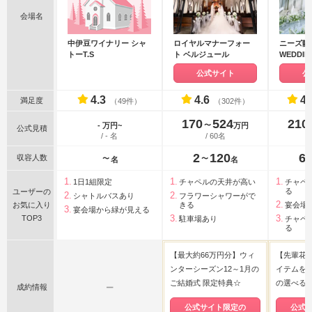
会場名
中伊豆ワイナリー シャ
ロイヤルマナーフォー
ニーズ静岡
トーT.S
ト ベルジュール
WEDDI
ド迎賓館 
公式サイト
公
4.3
4.6
4.
満足度
（49件）
（302件）
170
524
210
〜
- 万円~
万円
公式見積
/ - 名
/ 60名
2
120
6
収容人数
〜
〜
名
名
1日1組限定
チャペルの天井が高い
チャペ
る
ユーザーの
シャトルバスあり
フラワーシャワーがで
お気に入り
きる
宴会場
宴会場から緑が見える
TOP3
駐車場あり
チャペ
る
【最大約66万円分】ウィ
【先輩花
ンターシーズン12～1月の
イテムを厳
ご結婚式 限定特典☆
の選べる
成約情報
ー
公式サイト限定の
公式