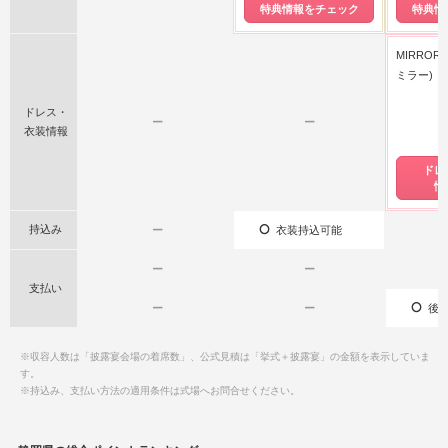
特典情報をチェック
特典情
MIRROR
ミラー)
ドレス・
ー
ー
衣装情報
ドレ
情
持込み
ー
衣装持込可能
ー
ー
支払い
ー
ー
後払
※収容人数は「披露宴会場の着席数」、公式見積は「挙式＋披露宴」の金額を表示していま
す。
※持込み、支払い方法の適用条件は式場へお問合せください。