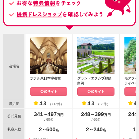
会場名
ホテル東日本宇都宮
グランドエクシブ那須
モアフィ
白河
ライベー
公式サイト
公式サイト
公
4.3
4.3
4.
満足度
（712件）
（58件）
341
497
248
399
244
〜
〜
万円
万円
公式見積
/ 60名
/ 60名
2
600
2
240
1
収容人数
〜
〜
名
名