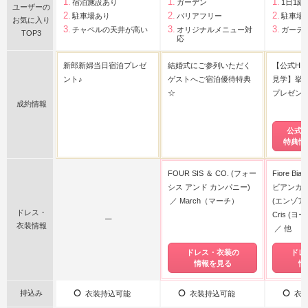
宿泊施設あり
ガーデン
1日1組
ユーザーの
駐車場あり
バリアフリー
駐車場
お気に入り
チャペルの天井が高い
オリジナルメニュー対
ガーデ
TOP3
応
新郎新婦当日宿泊プレゼ
結婚式にご参列いただく
【公式HP
ント♪
ゲストへご宿泊優待特典
見学】挙式
☆
プレゼン
成約情報
公式
特典情
FOUR SIS ＆ CO. (フォー
Fiore B
シス アンド カンパニー)
ビアンカ)
March（マーチ）
(エンゾア
ドレス・
Cris (
ー
衣装情報
他
ドレス・衣装の
ドレ
情報を見る
情
持込み
衣装持込可能
衣装持込可能
衣装