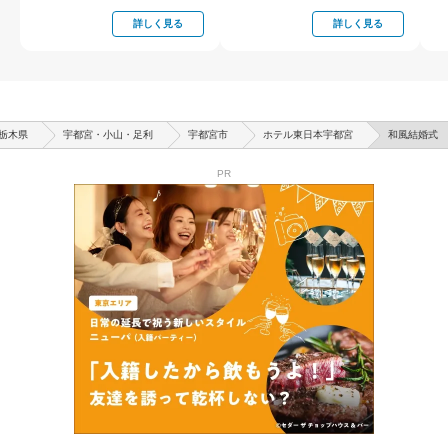
詳しく見る
詳しく見る
栃木県
宇都宮・小山・足利
宇都宮市
ホテル東日本宇都宮
和風結婚式
PR