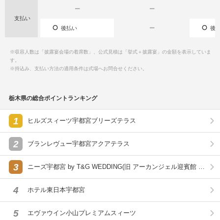
ー
ー
支払い
後払い
ー
後払
※収容人数は「披露宴会場の着席数」、公式見積は「挙式＋披露宴」の金額を表示していま
す。
※持込み、支払い方法の適用条件は式場へお問合せください。
栃木県の総合ポイントランキング
1
ヒルズスィーツ宇都宮ブリーズテラス
2
ブランレヴュー宇都宮アクアテラス
3
ニーズ宇都宮 by T&G WEDDING(旧 アーカンジェル迎賓館 宇
都宮)
4
ホテル東日本宇都宮
5
エヴァウイン小山プレミアムスィーツ