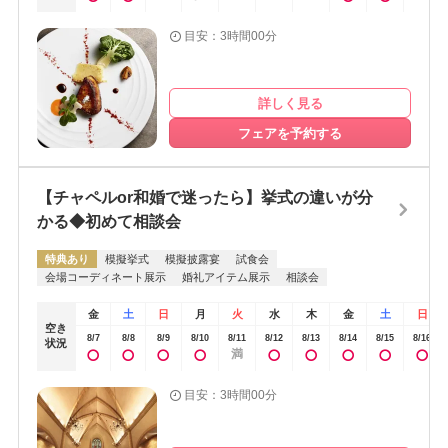
目安：3時間00分
詳しく見る
フェアを予約する
【チャペルor和婚で迷ったら】挙式の違いが分
かる◆初めて相談会
特典あり
模擬挙式
模擬披露宴
試食会
会場コーディネート展示
婚礼アイテム展示
相談会
金
土
日
月
火
水
木
金
土
日
空き
8/7
8/8
8/9
8/10
8/11
8/12
8/13
8/14
8/15
8/16
状況
満
目安：3時間00分