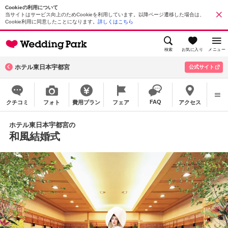
Cookieの利用について
当サイトはサービス向上のためCookieを利用しています。以降ページ遷移した場合は、
Cookie利用に同意したことになります。
詳しくはこちら
検索
お気に入り
メニュー
ホテル東日本宇都宮
公式サイト
FAQ
クチコミ
フォト
費用プラン
フェア
アクセス
ホテル東日本宇都宮の
和風結婚式