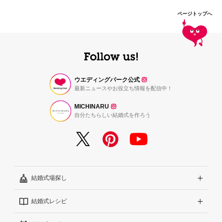
ページトップへ
ウエディングパーク公式
最新ニュースやお役立ち情報を配信中！
MICHINARU
自分たちらしい結婚式を作ろう
結婚式場探し
結婚式レシピ
エリアから探す