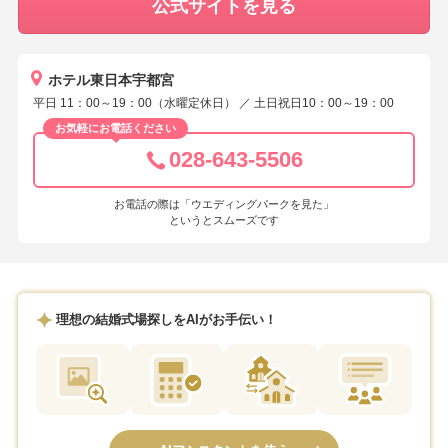
公式サイトを見る
とができました。担当していただいたウェディングプランナーの方
は、宿泊の手配から音楽・演出、披露宴の進行に至るまで、終始笑顔
で誠実にご対応くださり、心強い存在でした。また、ドレス選びやメ
ホテル東日本宇都宮
イクリハーサルでお世話になった衣装室・美容室のスタッフの方々も
平日 11：00～19：00（水曜定休日） ／ 土日祝日10：00～19：00
当日来てくださり、支度中には明るくお声がけをいただいて、緊張し
ていた気持ちが和らぎました。当日に初めてお会いしたスタッフの
お気軽にお電話ください
方々も、一目で「この道のプロだ」と感じるような安心感のある対応
028-643-5506
をしてくださり、終始心地よく過ごすことができました。ゲストから
も、「スタッフの方々の対応がとても丁寧だった」と好評でした。4階
お電話の際は「ウエディングパークを見た」
に素敵なテラスがあり、結婚式後に新緑の中で写真を撮っていただい
というとスムーズです
たのが印象に残っています。また、1階にルメルシーというパティスリ
ーがあり、同僚へのお土産を買うのに大変便利でした。当日の新郎新
婦は想像以上に忙しいです。知らない間にお腹がすくので、手や口周
りが汚れないゼリー飲料やグミなどを控室に持ち込んだほうがよいで
理想の結婚式場探しをAIがお手伝い！
す^^（メイクスタッフさんの受け売りです！）