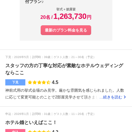
付プラン♪
挙式＋披露宴
1,263,730
20名
円
最新のプラン料金を見る
下見
2026年5月
訪問時
39歳
ゲスト人数
21～30名
（予定）
スタッフの方の丁寧な対応が素敵なホテルウェディング
ならここ
4.5
下見
神前式用の挙式会場のみ見学。厳かな雰囲気を感じられました。人数
に応じて変更可能とのことで2部屋見学させて頂きました。実際に着席
…続きを読む
して、テーブルの広さや隣の人との距離感なども確認出来ました。や
りたい演出によっては通路を広めに取ったりする必要があるなど、そ
申込
2026年1月
訪問時
31歳
ゲスト人数
11～20名
（予定）
の場で説明して頂き分かりやすかったです。予算についてはあまり考
ホテル婚といえばここ！
えずに伺ったのですが、見積もりを出して頂き、特典内容も考えると
思ったより安いのかな？という感想です。上階レストランにて試食と