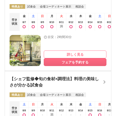
特典あり
試食会
会場コーディネート展示
相談会
金
土
日
月
火
水
木
金
土
日
空き
8/7
8/8
8/9
8/10
8/11
8/12
8/13
8/14
8/15
8/16
状況
満
目安：2時間30分
詳しく見る
フェアを予約する
【シェフ監修◆旬の食材×調理法】料理の美味し
さが分かる試食会
特典あり
試食会
会場コーディネート展示
相談会
土
日
月
火
水
木
金
土
日
月
空き
8/8
8/9
8/10
8/11
8/12
8/13
8/14
8/15
8/16
8/17
状況
-
満
-
-
-
-