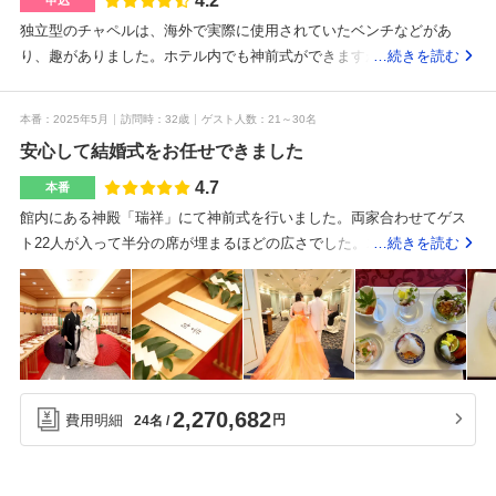
4.2
申込
してフランス料理のハーフコースを頂きました。試食とは言え量もあ
独立型のチャペルは、海外で実際に使用されていたベンチなどがあ
ってとても美味しかったです。デザートプレートでは2人の名前を入れ
り、趣がありました。ホテル内でも神前式ができますが、提携してい
…続きを読む
て頂き嬉しいサプライズでした。宇都宮市内では有名で歴史のあるホ
る神社もあるので、選択肢が広がります。ゲストの人数や挙式のスタ
テルなので場所は分かりやすいです。とても丁寧に対応して頂きまし
イルに応じて、レストランや会場を選ぶことができます。使用したい
本番
2025年5月
訪問時
32歳
ゲスト人数
21～30名
た。質問したいことをたくさん用意して行ったのですが、ほとんどそ
食材の持ち込みができます。駐車場があるので、車でアクセスしやす
の場で答えて頂けた為安心感がありました。遠方からのゲストがいら
安心して結婚式をお任せできました
いです。丁寧な説明で、誠実に対応してくれます。カジュアルな場所
っしゃる為、宿泊施設がある所を第一に考えていました。前泊、当日
も見学しましたが、こちらでは厳かな雰囲気で挙式ができそうです。
4.7
本番
泊と安心してお任せ出来ます。披露宴会場がいくつかある為、ゲスト
一方、披露宴は和やかにできると思います。挙式のスタイルを迷って
館内にある神殿「瑞祥」にて神前式を行いました。両家合わせてゲス
の人数に拘らず他にも見せて頂くのが良いかと思います。遠方からの
いる方におすすめです。どのような挙式・披露宴にしたいか、スタッ
ト22人が入って半分の席が埋まるほどの広さでした。木目の優しい色
…続きを読む
ゲストになるべく移動の負担を掛けたくない方は、こちらのホテルに
フさんが一緒に考えてくれたり、経験をもとに助言をしてくれます。
合いと、檜の穏やかな香りが印象的でした。館内にあるとは思えない
部屋を取って宿泊して頂くのがおすすめだと思います。宿泊施設があ
ほど本格的な造りで、厳かな空気の中、式を挙げることができまし
ること、居住地が近い為打ち合わせがしやすいこと、神前式が出来る
た。披露宴会場は、ミントブルーと白を基調とした爽やかな雰囲気で
こと。
した。窓がない会場でしたが、明るく清潔感のある色合いのおかげ
で、圧迫感は感じませんでした。私たちを含め24名が着席しました
が、広すぎず狭すぎず、ちょうど良い広さで、私が理想としていた
2,270,682
費用明細
円
24名
「新郎新婦とゲストとの距離が近い披露宴」を実現できたと思いま
す。披露宴のお料理のほか、ハイドパークのドリンクチケット配布、
乾杯酒のグラスにいちごを浮かばせる演出、いちごと相性の良いスパ