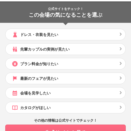
ークリングワインなど食に関する部分はこだわりました。私のボディ
ファンデーション代、夫のフェイスメイク代は当初想定していなかっ
公式サイトをチェック！
た出費でした。親族控室で提供される桜茶をサービスしていただきま
この会場の気になることを選ぶ
した。ゲストの宿泊代は婚礼特別価格に割引していただきました。足
袋、肌襦袢、ウェディングインナー、夫のパーティシャツなど身に着
けるものはすべて持込しました。プチギフトは、私たちが好きなお菓
ドレス・衣装を見たい
子を100均のギフト用巾着に詰め合わせて節約しました。ペーパーアイ
テムもすべて外部サイトで作成したので、その分値下がりしました。1
先輩カップルの実例が見たい
7,908円のコースのうち、前菜をメイドインとちぎの「6ピースパレッ
ト」に変更、また前菜とのバランスを考え、2品目をひとつ下のコース
プラン料金が知りたい
の「タラバ蟹とカボチャのポタージュ」に変更しました。前菜を豪華
にしたことで第一印象での贅沢感が演出できたと思います。お造り、
最新のフェアが見たい
蟹、オマール海老、牛ロース肉、お寿司…まさに特別な日にぴったり
のメニューでした。最寄り駅が宇都宮駅であることもあってアクセス
会場を見学したい
は良好ですが、ホテル周辺は商業施設が多く、時間帯により混雑しま
す。福島方面から来てくれたゲストには無料駐車場を利用していただ
カタログがほしい
きました。東京方面から電車で来てくれたゲストからも、「乗り換え
が少なくて助かった」と好評で、遠方からの招待にもばっちりなロケ
その他の情報は公式サイトでチェック！
ーションだったと思います。結婚式に携わってくださったすべてのス
タッフの皆さまは、どの方もプロ意識が高く、安心してお任せするこ