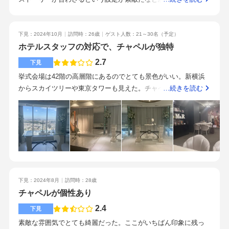
いただいたときから、本当に素敵なスタッフ様たちばかりでし
になって対応してくれた。全体の流れを知るために司会のひと
階くらいのガラス窓の披露宴会場で、景色がとてもきれいで開
た。私達夫婦はスタッフ様の対応に心打たれた事がきっかけ
とは早めに打ち合わせしてもよかった。40階のチャペルシンプ
放的でした。ウェディングケーキのみ試食しました。おいしか
で、お伺いしたその日に即決したほどです。笑顔が素敵な方ば
ルな披露宴会場（普段は縦長で使用するが、私たちは融通を聞
ったです。新婦の実家が遠方で遠方から参列してくれる親族が
下見：2024年10月
訪問時：26歳
ゲスト人数：21～30名
（予定）
かりで、案内や相談も常に親切でしたので、安心して打ち合わ
かせてもらって横長で使用）ホテルならではの料理のクオリテ
多いので、新幹線が停まる駅が最寄り駅の会場がいいと考えて
ホテルスタッフの対応で、チャペルが独特
せをすることが出来ました。相談事も親身になって聞いて下さ
ィホテルの優待プランナーと確認することが多く、住んでいる
いました。こちらの会場は駅を出て徒歩5分くらいのpepeという
2.7
下見
ったので、本当に感謝のきもちでいっぱいです。また、式当日
ところから離れた会場だと、都度訪問しないといけなくなるか
商業施設と直結なので、天候が悪くてもゲストへの負担がそこ
挙式会場は42階の高層階にあるのでとても景色がいい。新横浜
が近づいてからの宿泊人数、参加人数、妊娠発覚による料理の
ら、負担なく実施するならやっぱり近場がいい
まで大きくないと考えました。さらに、車椅子のゲストがいる
からスカイツリーや東京タワーも見えた。チャペルはバージン
…続きを読む
変更なども、ご対応いただきました。お手数をお掛けしてしま
のですが、駅から会場までの動線も問題なさそうでした。プラ
ロードが特徴的で、両側から真ん中の祭壇に向かって2本伸びて
い申し訳ない気持ちになりつつも、相談してよかったと安心し
ンナーの方は明るくてとてもお話しやすいです。車椅子のゲス
いる。シンプルで王道な一本のチャペルで挙げたい人にはオス
て当日を迎える事が出来ました。式が終わったら、スタッフ様
トがいるためバリアフリーであることが重要であるとお伝えす
スメできない。円柱型の建物に沿った形のチャペルなので、大
にお会いできなくなるのがとても寂しくなるくらい、よくして
ると、その点に注目して会場案内をしてもらえました。お気遣
きさは程よく、ゲストが少人数の場合はちょうど良いサイズだ
くださいました。アクセスのよさ、そしてなによりスタッフ様
いが嬉しかったです。新幹線の停車駅であるという点駅から会
と思う。ライティングやフロアはそこそこ綺麗で、良い景色の
がどなたも親切丁寧で本当に安心して式を挙げることが出来る
場までのアクセス遠方からのゲストが多いカップルにおすすめ
チャペルで結婚式をしたいと考えている人にはおすすめ。生演
ことです！私たち夫婦は何がわからないかわからない、何をや
です。
奏のオルガンや聖歌隊はつけられるよう。高層階からの景色を
りたいのかもあやふやなまま最初は打ち合わせに挑んでおりま
下見：2024年8月
訪問時：28歳
バックにチャペルで良い写真を撮りたい、バージンロードの形
したが、プランナーさんが親身になって話を聞いてくださるこ
チャペルが個性あり
には拘らない、ゲストがあまりいない人にはおすすめ。おそら
とで段々と自分たちのイメージが固まり、テーマが明確になり
く一番小さいサイズの披露宴会場を見学した。こちらも円柱型
ました！打ち合わせ回数も5回程度で少ないのですが、手際よく
2.4
下見
の建物の外側に沿った場所に作られているので、程よい大き
進めて下さり安心です。仕事等で多く通えない方にも良心的で
素敵な雰囲気でとても綺麗だった。ここがいちばん印象に残っ