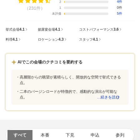
4件
2
（231件）
0件
1
5件
未評価
4.1
4.1
3.6
挙式会場
披露宴会場
コストパフォーマンス
4.1
4.3
4.1
料理
ロケーション
スタッフ
AIでこの会場のクチコミを要約する
高層階からの眺望が素晴らしく、開放的な空間で挙式できる
点。
二本のバージンロードが特徴的で、感動的な演出が可能な
点。
…続きを読む
すべて
本番
下見
申込
参列