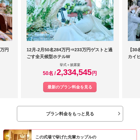
8万円
12月‐2月50名284万円⇒233万円ゲストと過
【30
ごす全天候型ホテルW
カイ
挙式＋披露宴
2,334,545
50名
円
最新のプラン料金を見る
プラン料金をもっと見る
この式場で挙げた先輩カップルの