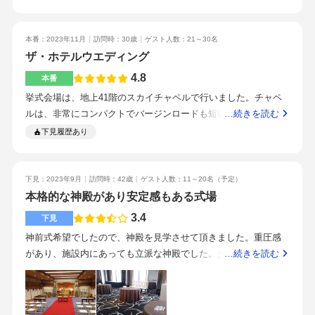
み物も臨機応変に対応されていて、好感触。スタッフが皆様素
駅、ホテルなので宿泊の手配も可能です！披露宴会場の広さ申
い建物なので迷うことはないと思います。高層階で挙式、披露
晴らしい！
し分ないです！スカイチャペルは個性的ではあり、ゲストとの
宴を行ったため自然光が入り景色も楽しめました。余興はなし
距離が近いため、例えば大聖堂やステンドグラスにこだわりが
本番：2023年11月
訪問時：30歳
ゲスト人数：21～30名
にしたため写真を撮る時間を多くあり良かったです。ゲストと
ある方はイメージと違うと思うかもしれません。逆にそこにこ
ザ・ホテルウエディング
の距離が近くアットホームな式にすることができました。プラ
だわりさえなければ、この会場は本当におすすめです。私たち
ンナーさんのメールの返信も早く、衣装店の方もとても丁寧に
4.8
本番
はゲストの方に失礼のないようにしたいと一番に思っていて、
対応してくださりました。不明点もすぐに解決することができ
挙式会場は、地上41階のスカイチャペルで行いました。チャペ
他の式場を見た時に悩みましたが、新横浜プリンスホテルさん
る不安なく当日を迎えることができました。
ルは、非常にコンパクトでバージンロードも短い為、スムーズ
…続きを読む
に行った時は「もうここしかない！」と思いました。
な挙式進行ができます。また，誓いの後にカーテンが開き、新
下見履歴あり
横浜の景色が一望できる演出は素晴らしかったです。披露宴会
場は、ゲスト人数によって三種類から選択でき、地上42階のス
カイバンケットを選択しました。チャペルと同様にコンパクト
下見：2023年9月
訪問時：42歳
ゲスト人数：11～20名
（予定）
な披露宴会場で、カーテンを開く演出が良かったです。また、
本格的な神殿があり安定感もある式場
ゲストとの距離感が近いのでとても良い思い出になりました。
3.4
下見
最初の見積から値上がりした点は、光の演習です。ゲスト卓へ
神前式希望でしたので、神殿を見学させて頂きました。重圧感
のテーブルラウンドの際に、テーブル上のグラスに水を入れる
があり、施設内にあっても立派な神殿でした。少人数の会場が
…続きを読む
とledが光る演習を行いました。1卓約3500円の為やや値上がり
高層階にあり、景色が一望できます。ただ、会場が披露宴会場
してしまった。私達とゲスト宿泊代をサービスして頂いた。大
というより会議室のような雰囲気がしたので、イメージと異な
規模ホテルの利点として、宿泊代をサービス又は優待価格でと
りました。料理の試食はなく、ケーキと飲み物を頂きました。
まることができるのでとても助かった。品数も多いので大変満