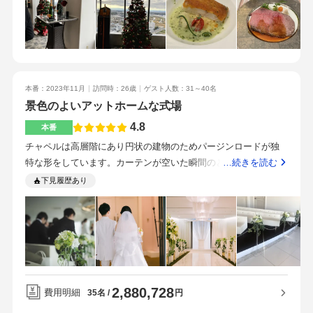
対応とホテルクオリティという感じ。プリンスホテルであげた
ド、カリフラワーのフランマンジェ帆立貝のエクラゼとコンソ
た。好感度がぐっと上がったポイントです。これが三ツ星ホテ
いという強い希望があるわけではない！という人は、実際にチ
メジュレで乾杯"炙りサーモンのデクリネゾンスモークリエット
ルなのだと感激しました！あんなにおいしいお料理は初めてで
ャペルの形や披露宴会場を見てみる方が良い。景色は良いが、
のシンフォニー赤パプリカソースのアクセントオマール海老ビ
す。自信を持ってゲストの方にも提供できます。一番下のラン
雨の日は逆に暗くなるのが心配かも。遠方ゲストがいる人はそ
スク桜海老香るエスプーマのセレナーデ平目の蒸焼きヴェノワ
クのものでも、十二分に素敵です。駅から出てすぐに円柱の建
のままプリンスホテルに宿泊してもらえるのでそれも大きい。
ーズ風つぶ貝のリゾット添えブールブランソースにブルギニョ
物が見えるので、絶対に迷わないで来れると思います。駅から
プリンスホテルというブランドがあるので、結婚式だけでなく
本番：2023年11月
訪問時：26歳
ゲスト人数：31～40名
ンバターで奏でるノクターンアプリコットのグラニテ国産牛ロ
大体歩いて10分程度ですが、途中まで屋根がついているのもあ
近所のホールでコンサートをしたアーティストなんかも泊まる
景色のよいアットホームな式場
ース肉のローストビーフ温野菜添え西洋わさびを添えたファン
っていいです。新幹線直結の駅が最寄りなのでアクセスは抜群
よう。近くでコンサートがある日に結婚式が被ると混雑がかな
タジアなグレイビーソースシェフのカッティングパフォーマン
4.8
に良いです。ホテルから見える景色は絶景です！本当に本当に
本番
り大変かも、、
スチョコレートとピスタチオのガトーミルクアイスとのハーモ
最高でした！ここが一番のポイントです。星5つでは足りませ
チャペルは高層階にあり円状の建物のためパージンロードが独
ニーパン2種コーヒーdrinkmenu＜スパークリングワイン＞ディ
ん！担当してくださったプランナーさんのお名前を出せないの
特な形をしています。カーテンが空いた瞬間のとても景色が良
…続きを読む
ービー・ファミリーセレクション・ブリュット・キュヴェ（オ
が残念なくらい、説明もわかりやすく丁寧で、圧も全く感じ
いです。披露宴は40名以下の場合、チャペルのひとつ上の高層
下見履歴あり
ーストラリア）＜赤ワイン）レ・メリディエンヌヴァントウー
ず、寄り添ってくださいました。お若い方ですが笑顔もとても
階会場で行うことができます。35名でちょうど良い大きさでし
（フランスローヌ地方）＜白ワイン＞レ・メリディエンタヴォ
素敵で、しかし堅苦しくなく心地よい距離感で接してください
た。衣装と装花が見積もりより値上がりましたが予想の範囲内
ークリューズ（フランスローヌ地方）＜ウイスキーほか＞ウイ
ました。話し方も丁寧で上手な方でしたので、気持ちよく話を
でした。ペーパーアイテムを持ち込みしたためその分節約でき
スキー国産ビール日本酒焼酎（麦芋）オレンジジュースウーロ
進めることが出来ました。フェアでは4時間ほどお時間をいただ
ました。見積もりより少しランクを上げました。実際に試食を
ン茶コーラジンジャエール新横浜から歩いて10分以内。目立つ
きましたが、本当に充実した時間でした。これからのご活躍
行い、好みのコース料理をチョイスすることができました。見
ので、分かりやすく、近くにモールもあるのでら早く着いても
も、主人と2人で応援しております。スタッフさんの対応でここ
た目も可愛く、男性にも満足いただけた量だったようです。新
時間を潰せる。今回、サプライズ企画を式の2日前にお願いした
に決めました！スタッフさんの対応人柄を重視する方に本当に
2,880,728
横浜駅から5分以内で着きます。電車で来る場合はショッピング
費用明細
円
35名
が、快く受け入れてくれ、とても親切な対応でした。食事や飲
おすすめのホテルです！料金予算通りでした！アクセス新幹線
モールを抜けると行きやすいです。駅を出るとすぐ目に入る高