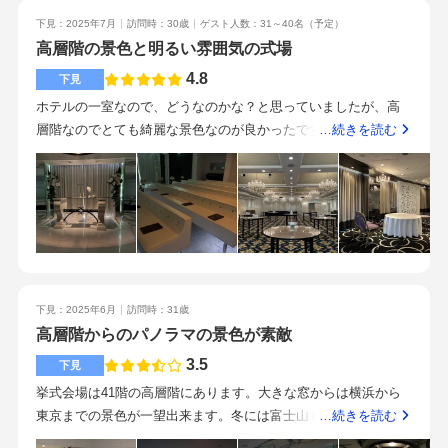
ンセプトスカイチャペルの景色がとてもよかったです。2本のバ
ンスさんだなと感じた方でした。実際にご紹介いただいたプラ
下見：2025年7月
訪問時：30歳
ゲスト人数：31～40名
（予定）
ージンロードが二人のそれぞれの人生を表しているという説明
ンナーさんも、元気で楽しい雰囲気の中式場の案内をしていた
高層階の景色と明るい雰囲気の式場
が自分達に合うと感じました。
だきました。案内中もみなさま扉やエレベーターをあけてくだ
4.8
下見
さったり飲み物を常に気にしてくださったりとホテルならでは
ホテルの一室なので、どうなのかな？と思っていましたが、高
のサービス力を感じました。サービス、披露宴会場、料金おも
層階なのでとても綺麗な景色なのが良かったです。高層階なの
…続きを読む
てなし力はやはりゲストハウスと比べて良かったです。当日も
で景色はもちろん素敵です。夜景も美しいです。少人数でも問
安心してお任せできそうです。開催する時期によっては高いで
題なく使えると思います予算は妥当だと思いました。また、ホ
すが、安い時期をおすすめしてもらえるとかなりコスパよくで
テルならではの宿泊プレゼントサービスがあるのはありがたい
きると思いました。費用と写真の雰囲気でえらびました。
と思いました、デザートビュッフェを試食させていただきまし
た。10種類も食べさせてもらえてお腹がいっぱいになりまし
た。どのデザートも凝っていて、美味しかったです。新横浜駅
から迷うことなく行けます。交通の便は全く困らないと思いま
下見：2025年6月
訪問時：31歳
すとても良い印象でした。優しいご対応でした式場の雰囲気、
高層階からのパノラマの景色が素敵
スタッフのご対応遠方からのゲストが多くいる方は、前泊もで
きるので良いと思いますホテルなので、他の宿泊客と下の階で
3.5
下見
会いますが、そういうのが苦手な方はおすすめしません。式自
挙式会場は41階の高層階にあります。大きな窓からは横浜から
体は高層階なので、宿泊客はいません。わたしは気になりませ
東京までの景色が一望出来ます。冬には富士山も見えるとのこ
…続きを読む
んでしたが…
とでした。披露宴会場は42階のスカイバケットという会場を見