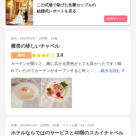
ので、とても親切丁寧・天井はやや低め・非常に洗礼されたシ
この式場で挙げた先輩カップルの
ンプルな印象大聖堂のようなイメージとは異なるので、そこは
結婚式レポートを見る
好みによるかなと。黄色みの証明、茶色のインテリアが基調の
「ファンタジア」、全体的に白基調の「セレナーデ」、40名ま
でで全面ガラス張りで景色が一望できる「スカイガーデン」と3
種類ございました。ファンタジアとスカイガーデンには窓が無
参列：2025年2月
訪問時：34歳
く、景色を見られないのは残念でしたが、会場はゆとりのある
横長の珍しいチャペル
広さで清潔感もあって大変満足でした。絨毯や壁もとても綺麗
3.4
参列
で、掃除が行き届いている印象でした。テーブルクロス、ナプ
カーテンが開くと、横に広がる景色がとても良かったです！晴
キンの色でいくらでも印象は変えることができるので自分の好
れていたのでカーテンがオープンすると映えておりました。広
…続きを読む
みに合わせてカスタムできました。・テーブル装飾花花の持ち
くてクラシカル！大人数にも対応できそうなくらい広かったで
込みは造花も含めて不可でした。結果1テーブルにつき4,000円
す。ホテル挙式をやりたい方はクラシカルな雰囲気ですしいい
ほどアップし、想定外の出費だったのですが、担当の方が非常
と思います。可愛らしくお皿の中も飾ってあり、問題ないです
に親身になってイメージや花の種類、色合いなどを聞いてくだ
高層階なので、チャペルからの景色も良かったです。昼挙式で
さいました。ブーケも装花も可愛くアレンジして下さり、本当
したが、晴れていて気持ちの良いカーテンオープンでした。よ
に嬉しかったです。感謝の気持ちでいっぱいです。お願いして
るは夜で夜景が素敵そうでした。アクセスも新幹線も通ってい
よかったです！・ドレス覚悟はしておりましたが、やはり想像
るのでいいと思う良かったですチャペルが横長で、あまり見な
通り一番値上がり幅が大きかったのがウェディングドレス、カ
本番：2024年12月
訪問時：32歳
ゲスト人数：61～70名
い挙式と景色を楽しみたい方は良いと思います遠方からのお客
ラードレスでした。確かに値上がりはしました！しかし、どの
ホテルならではのサービスと40階のスカイチャペル
様が多い人も新幹線が通っている立地としては良さそうでし