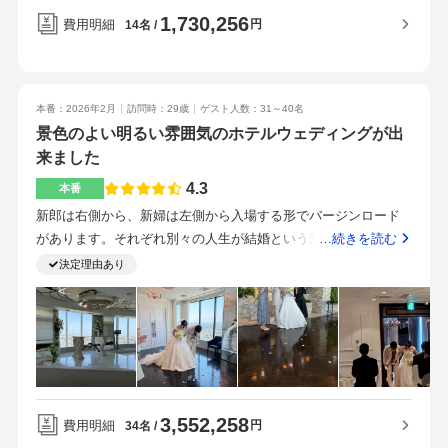
1,730,256
に進めることが大事なポイントです。担当者とのやり取りも密
費用明細
円
14名
にしながら進めることが大切です。2人が感動する点が一致する
こと。雰囲気重視で決定しました。
本番：2026年2月
訪問時：29歳
ゲスト人数：31～40名
景色のよい明るい雰囲気のホテルウェディングが出
来ました
4.3
本番
新郎は右側から、新婦は左側から入場する形でバージンロード
があります。それぞれ別々の人生が結婚という形で一つになる
…続きを読む
というコンセプトも当日ゲストに向けて説明がありました。新
決定理由あり
郎・新婦が揃うとカーテンが開きます。当日は天気が良く、明
るい中挙式を進めることが出来ました。42階の会場で行い、こ
ちらも景色はとても良かったです。40名までの会場のため広く
はなかったですが、その分ゲストとの距離が近いと感じまし
た。カーペットは紺色ですが、テーブルコーディネイトで好き
なイメージにできると思います。・衣装新郎・新婦ともに衣装
3,552,258
アップグレードしたので、その分お金はかかったかなと思いま
費用明細
円
34名
す。・料理コースのデザートを変更したので、差額100円が人数