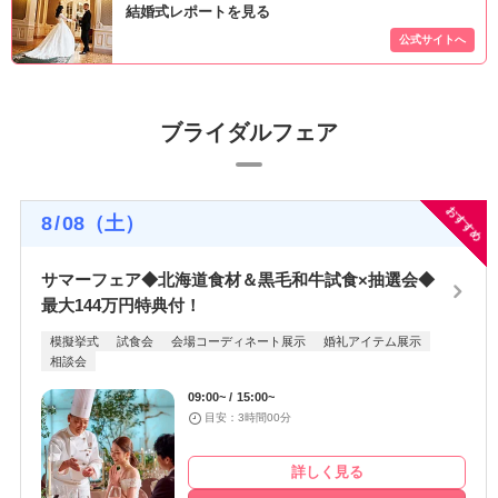
結婚式レポートを見る
ブライダルフェア
おすすめ
8
/
08
（土）
サマーフェア◆北海道食材＆黒毛和牛試食×抽選会◆
最大144万円特典付！
模擬挙式
試食会
会場コーディネート展示
婚礼アイテム展示
相談会
09:00~
15:00~
目安：3時間00分
詳しく見る