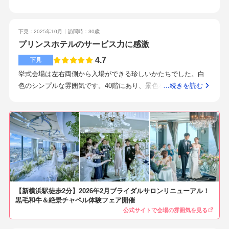
分かかりました。元のコースのデザートでも十分だとは思いま
す。・特典総額70万円ほど割引していただけたので、大変助か
下見：2025年10月
訪問時：30歳
りました。・プチギフト持ち込み費用は特に掛からなかったの
プリンスホテルのサービス力に感激
で、持ち込みました。式場で頼む場合の半額ほどにはできたか
なとおもいます。ゲストから大変好評でした。余興はしなかっ
4.7
下見
たのですが、シェフのカッティングサービスのあるコースにし
挙式会場は左右両側から入場ができる珍しいかたちでした。白
たので、そのサービスも含めて喜んでもらえたと思います。jr・
色のシンプルな雰囲気です。40階にあり、景色を一望できるの
…続きを読む
市営地下鉄・東横線といった複数路線が乗り入れる新横浜駅か
が良かったです。広々していてホテル会場というイメージ。コ
ら徒歩2分なので、打ち合わせに向かう際はとても便利でした。
ーディネートがどんなパターンができるのか、もう少し色々見
羽田空港からもバスがあるので、遠方ゲストがいても便利だと
たかったです。挙式会場と少し離れていたので、ゲストハウス
思います。バージンロードの形が他とは違う2本になっているこ
と比べると移動はありそうですが、エレベーターなどもすぐ近
とが、印象に残る挙式につながったかなと思います。挙式後、
くにあるので問題はなさそうです。100名ぐらいまでは余裕があ
フラワーシャワーと写真撮影できる時間がありました。ゲスト
るということでしたが、広すぎず狭すぎずちょうど良いサイズ
からも「写真をいっぱい撮ることが出来てよかった」と言って
感でした。新横浜から徒歩30秒ぐらいでいけるので、アクセス
もらえました。式場との打ち合わせは3回なので、事前に自分達
はまず問題ないです。見学に伺った際に、まず私たちにあうプ
のイメージを話し合っておくことは大事だなと思います。プラ
【新横浜駅徒歩2分】2026年2月ブライダルサロンリニューアル！
ランナーさんを紹介するため？に10分ぐらい会場の方が情報を
ンナーさん含め親身になって相談には乗ってくれると思いま
黒毛和牛＆絶景チャペル体験フェア開催
聞いてくれました。丁寧かつ短い時間で、私たちの気持ちを全
す。・アクセスの良さ遠方からのゲストが多かったので、アク
公式サイトで会場の雰囲気を見る
て引き出し、結婚式のイメージを見事にまとめてくださりまし
セスの良さを重視していました。・景色の良さとチャペルのコ
た。他の会場のどのスタッフさんより印象がよく、さすがプリ