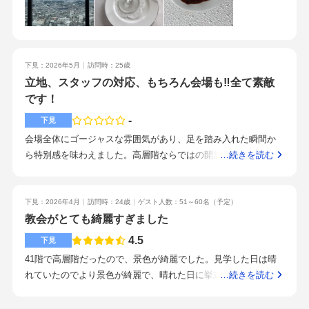
り、30名以上だと2つの和風でモダンな披露宴か可愛くてゴージ
ャスな披露宴が選べます。30名以上の部屋なら圧迫感もなくゆ
とりがあり、動線は良さそうです。、70名で340万程度で見積額
は決して安くはないがほとんど盛りだくさんにしていただい
下見：2026年5月
訪問時：25歳
た、これ以上は大きな値上がりはすることはないだろうという
立地、スタッフの対応、もちろん会場も‼︎全て素敵
安心感はありました。駅からホテルまでも近く、地方から来ら
です！
れる方は来やすく、宿泊してしまえば挙式や披露宴もそのまま
行えるため、とても便利だと感じました。スタッフはとても良
-
下見
い方が多いですが担当が決まっていないので連絡をする場合や
会場全体にゴージャスな雰囲気があり、足を踏み入れた瞬間か
連絡の行き違いがありました、またレスポンスは遅い印象。ホ
ら特別感を味わえました。高層階ならではの開放的な景色も魅
…続きを読む
テルに泊まれることやハネムーンの特典があること、料金も他
力で、昼は明るく爽やかな眺望、夜は美しい夜景が広がり、演
のゲストハウスなどに比べると営業も強くなく良いと思います
出もとても素敵で、入場や照明の使い方など細かな部分まで工
チャペルや景色にこだわりがない人は良いと思います。料金や
夫されており、感動的な時間を過ごせそうだと感じました。披
下見：2026年4月
訪問時：24歳
ゲスト人数：51～60名
（予定）
スタッフの質などを重点に置いている方、地方からのアクセス
露宴会場が2個あり、それぞれ雰囲気が異なるため、自分たちの
教会がとても綺麗すぎました
を大切にしている人にはおすすめです。ホテルとゲストハウス
イメージや好みに合わせて選べる点が魅力的でした。上品で落
4.5
下見
の見比べをしたかったため。ゲストハウスの良さを知った上で
ち着いた空間から華やかな会場が用意されており、理想の結婚
ホテルを見るのもおすすめです。
41階で高層階だったので、景色が綺麗でした。見学した日は晴
式を具体的にイメージしながら会場選びができると感じまし
れていたのでより景色が綺麗で、晴れた日に挙式あげたいなと
…続きを読む
た。新横浜駅から徒歩で向かえる駅から近くアクセスが良いた
思いました。シャンデリアが綺麗でした。披露宴のサイズも大
め、ゲストにも来てもらいやすいと感じました。挙式の演出も
きく、実際にどんな配置でどんな物を置こうか想像しながら見