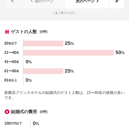
前のページ
次のページ
（
1
／
8
ページ）
ゲストの人数
(4件)
人数
25
20
%
名以下
%
50
21〜40
%
名
0
41〜60
%
名
25
61〜80
%
名
0
81
%
名以上
新横浜プリンスホテルの結婚式のゲスト人数は、21〜40名の規模が多い
です。
結婚式の費用
(4件)
金額
0
100
%
万円以下
%