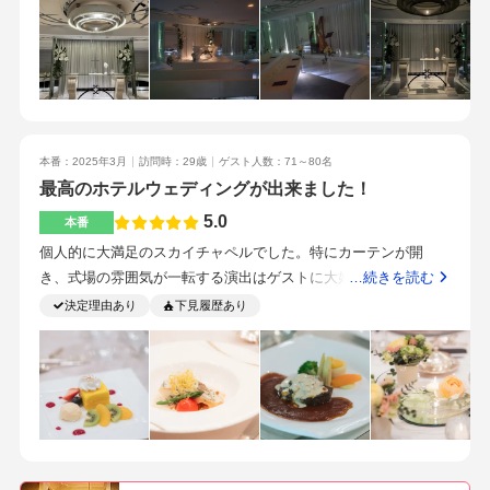
学しました。建物が円柱型なので、挙式会場と同じく360℃のパ
ノラマビューが楽しめます。白を基調とした会場なので、テー
ブルクロスやナプキンの色を自分達の好きな色にすることで、
色んな雰囲気にすることができるとのことでした。当日の成約
特典ではありましたが、挙式当日の宿泊や親族の方1名分の宿
泊、ドレスの割引等値段は頑張ってくれている印象でした。ウ
本番：2025年3月
訪問時：29歳
ゲスト人数：71～80名
ェディングケーキの試食をしました。ふわふわのスポンジに生
最高のホテルウェディングが出来ました！
クリームとフルーツのシンプルなショートケーキでしたが、フ
ルーツが新鮮でとても美味しかったです。新横浜駅からのすぐ
5.0
本番
なので、アクセスは問題ないと思います。丁寧な接客で、細か
個人的に大満足のスカイチャペルでした。特にカーテンが開
いところまで実情に沿った見積を提案してくれました。押し売
き、式場の雰囲気が一転する演出はゲストに大好評で嬉しかっ
…続きを読む
り的な感じはしませんでした。高層階の挙式会場なので、タワ
たです。円柱のホテルを活かした、個性的なバージンロードで
決定理由あり
下見履歴あり
マンからの景色等の高層階からの景色が好きな人にはおすすめ
す。・バージンロードが2本・バージンロード側がガラス張りで
です。時間帯によっては夜景も見れるそうです。ただ、横型の
自然光がたくさん入ります（標高140mですが、下は見えないの
挙式会場なので、王道の縦型のバージンロードや高い天井が好
で高所恐怖症の人でも安心です）・バージンロードを歩く際、
きな人には向かないです。何となくどんな式にしたいのかシュ
最初はカーテンがしまっており暗めでクラシカルな印象。新郎
ミレーションしてから見学に行くのがいいと思います。取り入
新婦が一緒になるとカーテンが歌のタイミングに合わせて開
れたい余興や両親の衣装レンタル、小物のレンタルもはじめか
き、一気に明るくなる。・バージンロードの説明もしてくださ
ら入れてもらったほうが現実的な見積になると思います。
り、新横浜プリンスホテルならではの特徴も併せて説明がある