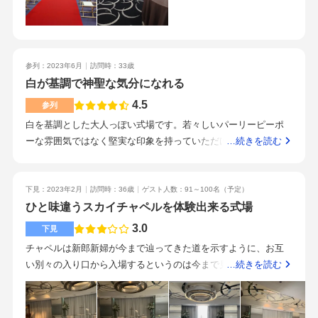
最寄り駅が新幹線も通っているので、アクセスは抜群です。駅
足です。事前にコース料理は試食できるため、パートナーと異
からも近いです。有名ホテルと言うこともあり、印象もよかっ
なるコース料理を食べ比べることがおすすめです。新幹線駅徒
たです。有名なホテルなので、安心感はあると思います。アク
歩5分以内でアクセス抜群です。近年新横浜駅が開発されている
セスもよく宿泊もできるので、遠方のゲストがいる場合は特に
ので迷ってしまう場合がありますが、それでも10分以内で着く
参列：2023年6月
訪問時：33歳
おすすめです。下見の際に料理の試食がなかったので、料理は
と思います。慣れているようで、スムーズに対応いただき、私
白が基調で神聖な気分になれる
詳しく確認した方がいいと思います。宿泊出来る点。有名なホ
達は1年前からブライダルフェアに行き挙式披露宴当日まで計4
テルだったので。
4.5
参列
回の打ち合わせで当日を迎えることができました。忙しくて、
中々都合が付かない方にもおすすめです。結婚式後のハネムー
白を基調とした大人っぽい式場です。若々しいパーリーピーポ
ン特典がとても良いと思う。プリンスホテル系列のホテルを3泊
ーな雰囲気ではなく堅実な印象を持っていただけるのではない
…続きを読む
プレゼントされるのでハネムーンが楽しみ。交通の便が良い点
でしょうか。新しい式場ではないので安定、安心してイベント
と、プリンスホテルブランドの為、ご年配のゲストには受けが
を行えます。美味しかったです。パーティ会場だけでなく接待
良いと思う。
向けやお祝い事に向いているレベルの高い飲食店も近隣にある
下見：2023年2月
訪問時：36歳
ゲスト人数：91～100名
（予定）
ため、きちんとしている印象があります。アクセスは非常に良
ひと味違うスカイチャペルを体験出来る式場
く、大きなホテルもあります。ただドン・キホーテやコンビ
3.0
下見
ニ、100円ショップ、uniqloなどいざと言う時のお店は駅にはあ
チャペルは新郎新婦が今まで辿ってきた道を示すように、お互
まりないので注意が必要です。繁華街という訳ではありません
い別々の入り口から入場するというのは今まで見学してきた式
…続きを読む
ので仕方ありません。安定したサービスを受けさせていただき
場の中で初めての経験でした。最後にはカーテンがあき、新横
ました。みなさん笑顔が素敵です。・アクセスよし・控え室の
浜の街並みを一望出来るのは、新横浜プリンスにしか出来な
雰囲気が落ち着きます・建物全体の造りがわかりやすいので疲
い、スカイチャペルだからこその醍醐味だと思います。天井も