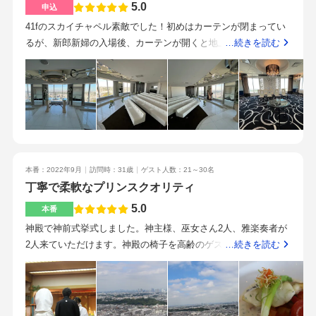
列の宿泊券を貰えるとのは良いと思いました。眺望が良いの
5.0
申込
で、晴れてれば最高ですが、雨天時のことは考えたほうが良い
41fのスカイチャペル素敵でした！初めはカーテンが閉まってい
と思います。
るが、新郎新婦の入場後、カーテンが開くと地上170メートルの
…続きを読む
眺望が見えて圧巻です！披露宴会場は、42fのスカイバンケット
ホールと3fに2会場の計3会場から選べます。(ゲスト人数にもよ
る)私たちは、42fのスカイバンケットホールにしましたがそちら
の眺望が素敵なのでおすすめです！ブランドホテルの割には価
格が良心的です！ケーキを頂きました！シンプルなショートケ
ーキで美味しかったです！また、スタッフの方のアピールポイ
ントとしてプリンスホテルの料理は皇室の方も召し上がってい
本番：2022年9月
訪問時：31歳
ゲスト人数：21～30名
るそうです！新幹線駅真横の大きなホテル！新横浜のシンボル
丁寧で柔軟なプリンスクオリティ
ホテルです！ベテランのホテルスタッフという感じで安心感が
ある！品がある話し方で若手スタッフのようにゲラゲラ笑わな
5.0
本番
くて良い(個人の感想)まず、新幹線駅ほぼ真横の立地の為、遠方
神殿で神前式挙式しました。神主様、巫女さん2人、雅楽奏者が
のゲストもアクセスしやすい！古くからのホテルの割には、上
2人来ていただけます。神殿の椅子を高齢のゲストに合わせて変
…続きを読む
層階のチャペル、披露宴会場はおしゃれで素敵！ゲストが年配
更するなどご対応頂きました。スカイバンケットは42階でとて
の方が多い場合はおすすめです！昔ながらのザ・ホテルウエデ
も景色が良いです。前室と会場内の両方から景色が楽しめま
ィングの為、年配の方の好感度は良いです！だからと言って、
す。新婦衣装はかなり差額が出てしまいました。好きな衣装を
ダサかったり、古臭くなく、チャペル、披露宴会場がおしゃれ
着られたので満足です。（最終見積もりには、親族の衣装代・