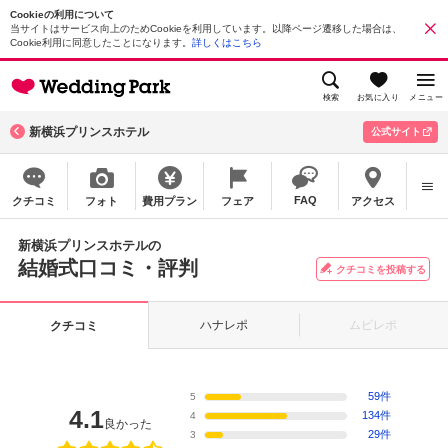
Cookieの利用について
当サイトはサービス向上のためCookieを利用しています。以降ページ遷移した場合は、
Cookie利用に同意したことになります。
詳しくはこちら
検索
お気に入り
メニュー
新横浜プリンスホテル
公式サイト
FAQ
クチコミ
フォト
費用プラン
フェア
アクセス
新横浜プリンスホテルの
結婚式口コミ・評判
クチコミを投稿する
ハナレポ
ムビレポ
クチコミ
59件
5
4.1
134件
4
良かった
29件
3