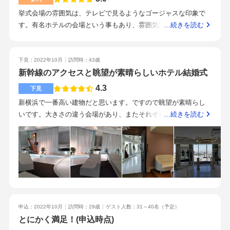
いというか、、落ち着いた雰囲気なので、若いカップルさんに
層階の景色がよい場所で挙式ができるところです。
挙式会場の雰囲気は、テレビで見るようなゴージャスな印象で
は合わないかもしれないです。
す。有名ホテルの会場という事もあり、雰囲気は抜群に良いで
…続きを読む
す。また、設備のこだわりもあり安心して利用出来ると感じま
した。料理は、普段食べれないような物ばかりで、堪能させて
いただきました。駅からかなり近いので、徒歩でも行け、アク
下見：2022年10月
訪問時：43歳
セスはかなり良いです。また、最寄駅がターミナル駅なのでア
新幹線のアクセスと眺望が素晴らしいホテル結婚式
クセス環境はかなり良いと思います。スタッフは皆さんプロフ
4.3
下見
ェッショナルであり、対応は大変満足しています。また、常時
新横浜で一番高い建物だと思います。ですので眺望が素晴らし
お客さんのケアをいただき感謝しております。ホテルのグレー
いです。大きさの違う会場があり、またそれぞれカラーリング
…続きを読む
ドが非常に高いので、ホテル内の雰囲気は最高に良かったで
のイメージが異なる会場になっている。大人の雰囲気やキュー
す。人生に一度のイベントはここで行えたら素晴らしいと思い
トな雰囲気の会場もあるので、本人の希望に会わせつまて選べ
ました。このサービス内容なら、安心して友人や知人に薦める
る。見本を食べさせてもらいましたが、美味しかったです。和
ことが出来ると思います。自分でもぜひ利用してみたいです。
食もあるので、和装和食の結婚式も可能です。新横浜駅からす
ぐなので、新幹線でくるゲストには良いと思います。車でこら
れるゲストの方が難しいかも知れません。特に駅前なので、駐
車場に入るのに苦労するかも知れないと感じました。とても丁
申込：2022年10月
訪問時：29歳
ゲスト人数：31～40名
（予定）
寧で好感を持てました。また、スタッフさんの言葉の端々から
とにかく満足！(申込時点)
プリンスホテル愛を感じました。成約するとプリンスホテル系