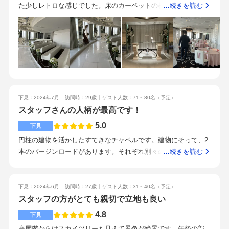
さ。ゲストの人数が少なく、あまり大規模な披露宴をしたく無
す。それでも、プランナーさんにひとまかせにせず、あくまで
た少しレトロな感じでした。床のカーペットの柄が少し気にな
…続きを読む
いと考えているカップルにはぴったりの披露宴会場だと思う。1
も自分たちが主役なので、自発的に見積もりに目を通し、自分
りました！古き良き式を希望される方はいいかも！安いとは思
0人以下などさらに少ない場合は流しテーブル一本でも広すぎる
たちの希望をお伝えすることが大切です！余談ですが、私達は
いますが、少し建物の経年劣化が気になりました、、、残念エ
と感じない会場だったので、小さい披露宴会場を探している人
うっかりウェディングケーキのイメージだけお伝えして満足し
レベーターも狭め食べてません新横浜なので新幹線も止まるの
は見学してみると良いかも。挙式会場のすぐ近くには集合写真
てしまい、実物の確認をせず本番を迎えました。(笑)・ペーパー
でいいですねライブの人被るとオタクの方がたくさんいるかも
を撮れるように、壁に水が流れていて緑もあるスペースが用意
アイテムは手間と時間こそかかりますが、大幅に節約できるの
いい人でした親身になって値下げしてくれたり相談してくれま
されているので、そこでフラワーシャワーやゲストとのおしゃ
で是非やる事をお勧めします。・ブライダルインナーはセカン
したスタッフのかたがいいやっぱりホテルなのでホスピタリテ
べりができる。披露宴会場はテーブルコーディネートでどんな
ドオーナー品で十分だなと感じました。ゲストに失礼のないよ
ィーがしっかりしてますそしてご飯は美味しいとおっしゃって
色や雰囲気にも変えられそうな無難な色合い。試食はケーキし
うに対応していただけるかを重要視しました。プランナーさん
下見：2024年7月
訪問時：29歳
ゲスト人数：71～80名
（予定）
ました勧誘はないので見に行くのもありかもですでも、チャペ
か出てこなかったので、お料理の味は分からない。ケーキはと
を始め、スタッフの方の雰囲気で判断しました。出来る限りの
スタッフさんの人柄が最高です！
ルが少し独特でシンプルが好きな私には合いませんでした。横
ても美味しかった。後日ランチビュッフェに招待されたが、ラ
おもてなしをして、より楽しんでいただける式にしたいと思い
に歩く感じなので写真も撮りづらいかも
5.0
下見
ンチビュッフェの味は良くも悪くもホテルの味。感動するほど
ました。何と言ってもスタッフさんの対応のよさです。プラン
円柱の建物を活かしたすてきなチャペルです。建物にそって、2
おいしくも無いし、全てホテル水準の美味しさはある。とにか
ナーさんもフェアでお世話になったスタッフさんも、上司の方
本のバージンロードがあります。それぞれ別々の道を歩んでき
…続きを読む
くアクセスは良い。新横浜駅に着いたらまず見える建物で、新
も本当に素敵でした。関わるスタッフの方すべてが親切丁寧
た2人を意味するというストーリーも素敵です。当日、ゲストの
幹線で新横浜に来る途中からも見える。駅を出てすぐ。新横浜
で、打ち合わせをする度に安心しました。
方にも説明をしていただけるとのことで、丁寧でありがたいな
のシンボルのような建物なので、プリンスホテルであげること
と思いました。2人が最後壇上にあがると、閉まっていたカーテ
下見：2024年6月
訪問時：27歳
ゲスト人数：31～40名
（予定）
が憧れの人もあるかもしれないと思った。商業施設と繋がって
ンが開き絶景が広がる演出が本当に素敵でした。高さ140mのス
スタッフの方がとても親切で立地も良い
いるので落ち着かない雰囲気かと思いきや、プリンスホテルと
カイチャペルですが、もちろん座席から下は見えないので高所
商業施設でガラッと雰囲気が変わるので、あまり心配しなくて
4.8
下見
恐怖症の方でも大丈夫です。また雨の日も、周りに遮る建物が
もいいかも。ただ、ロビーや低層階に一般宿泊客だけでなく、
高層階からはスカイツリーも見えて景色が絶景です。午後の部