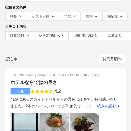
投稿者の条件
時期
ゲスト人数
年代
性別
満足度
クチコミ内容
評価項目
決定理由あり
費用明細あり
写真あり
231
件
下見：2026年6月
訪問時：29歳
ゲスト人数：61～70名
（予定）
ホテルならではの良さ
4.2
下見
41階にあるスカイチャペルからの景色は圧巻で、特別感があり
ました。2本のバージンロードが印象的で、それぞれが新郎新婦
…続きを読む
の歩んできた人生を表し、祭壇でひとつになる演出は良かった
です。ただ、ゲストの席からとても近いのでそこは人によって
恥ずかしさや圧迫感があるかもしれません。3つほど披露宴があ