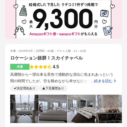
素敵で、特別感のある感動的な式が叶えられそうです。挙式人
てみました。色合いもピンク系で可愛らしいドレスが似合いそ
数と参列者の人数の確認をしておくと良いと感じました。知人
うと思いました。持ち込み料がかかりにくいところだなと思い
の紹介
ます。花束もかからないので好きなお店を探そうと思いまし
た。ケーキだけの試食でしたが、食べやすく軽かったのでよか
ったです。甘いものが苦手な人でもくどくならずに食べれます
駅から近くて、駅に降り立った瞬間場所が見えました。高層階
なので地方から来る方もすぐ見つけられるのではないかと思い
ました。明るく、質問にも丁寧に答えてくださりました。交渉
本番：2026年3月
訪問時：42歳
ゲスト人数：11～20名
も聞いてくれ、とても優しい雰囲気でした。駅から近く、すぐ
ロケーション抜群！スカイチャペル
に辿り着ける点。チャペルが高層階で見渡しが綺麗でした実際
4.5
本番
の現実的な見積もりを出してもらう方がイメージが湧くと思い
高層階から一望出来る景色で感動的な演出に包まれあっという
ます。全体的に満足度が高かったです。おもてなしもよく、質
間の時間でしたが、空を眺めながら幸せなひと時でした。少人
…続きを読む
問がしやすいのでイメージが湧きやすいです駅から近く、新幹
数で広々した贅沢な空間でした。テーブルコーディネートは落
決定理由あり
下見履歴あり
線の乗車駅であったこと。ホテルで宿泊もできるところ。チャ
ち着いた色合いにしました。ネイビーのテーブルクロス、バラ
ペルが綺麗なところ
の形をしたナプキンがボルドー。天候に恵まれ抜群のロケーシ
ョンでした。富士山、スカイツリーが一望出来る贅沢な空間で
す。もぅ一度、体感したい想いです。前日当日、どちらかの宿
泊ご招待させて頂きました。とても非日常で余韻に浸りながら
ゆったり過ごすことが出来ました。事前の2人での準備を細やか