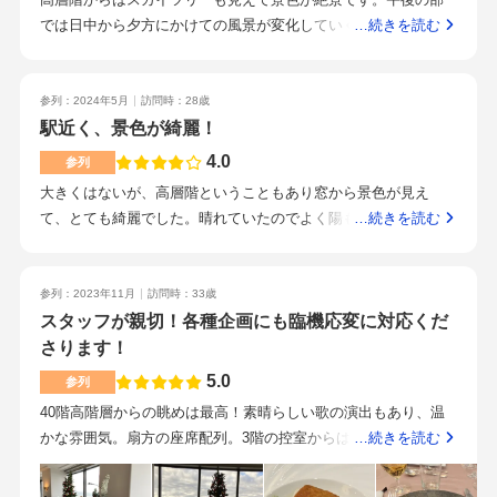
ないため想像以上に明るいと仰っていました。大聖堂と比べる
プリンスホテルに用の無い一般客も入れる場所なのでそこが気
では日中から夕方にかけての風景が変化していく様子も楽しめ
…続きを読む
と、天井は低く、ゲストとの距離は近く感じ、バージンロード
になる人は厳しいかも。ホテルウェディングをしたい人はそれ
るところが見どころだと思います。スカイバンケットは少人数
は短めかもしれません。しかし、それを加味しても個人的にと
が気にならない人ばかりかもしれないけど、、、スタッフの方
にもちょうど良い広さです。挙式会場よりも1フロア上になるの
ても好みでした。改装しているため、全体的にとても綺麗でし
にも、ゲストの方にはとにかく建物を目指して歩いてきてくだ
で、景色もより楽しめると思います。新横浜駅からは徒歩5分程
参列：2024年5月
訪問時：28歳
た。挙式会場はmax80名で多ければ多いほど密集した印象はあ
さいとお伝えできます、と言われるほど、目立つ建物なのでブ
度で、遠方の方やご高齢の方にも足が運びやすい距離だと思い
駅近く、景色が綺麗！
るかもしれません。私たちは40名を超える予定だったので2択で
ランドもあり分かりやすい。アクセス重視の人には、新幹線も
ます。建物が高層のため、目印にしやすいので道にも迷わずに
4.0
した。色味がブラウンベースの会場とホワイトベースの会場で
参列
止まる新横浜の駅を出てすぐという立地の良さが魅力になると
来やすいと思います。スタッフの対応が親切で、丁寧で、上品
した。どちらも椅子のカバーがブラウンかホワイトか選べて、
思う。聖堂っぽいバージンロードでの結婚式がしたい人にはお
大きくはないが、高層階ということもあり窓から景色が見え
で。式場の雰囲気を引き立てる魅力のひとつだと思います。ホ
テーブルクロスの色は自由にアレンジできるとのことでした。
すすめできない。スカイチャペルなので、とても景色が良い場
て、とても綺麗でした。晴れていたのでよく陽もさしていてド
…続きを読む
テルのためそのまま宿泊ができるところも良い思い出作りのひ
天井も広く、部屋の広さも大満足の空間でした。75人入っても
所ではある。チャペルからの景色にこだわってる人は気にいる
レスが見栄えしていました。少人数ということもあり、こじん
とつになると思います。式場の雰囲気とスタッフの対応と駅近
全く窮屈さを感じなかったのが嬉しかったです。色味の好み
と思う。ドレスショップや親族用の衣裳レンタル店、着付けの
まりとした会場だったので、披露宴というよりはお食事会のよ
を重視する方にはとてもおすすめだと思います。
で、ホワイトに惹かれました。窓はなく、ザ ホテルな感じで
美容院、とすでにホテルに併設されているのでゲストの準備も
うな雰囲気でした。挙式会場同様に窓から景色が見えて綺麗で
参列：2023年11月
訪問時：33歳
すが、とてもよかったです。想定通りの見積もりでした！！
同じ建物内で全て揃う。ホテル自体は綺麗だが、もともとホテ
した。駅から歩いてすぐで、道順もわかりやすかったです。新
スタッフが親切！各種企画にも臨機応変に対応くだ
色々ワガママいってこの値段なら、もう安いくらい！と思いま
ルの客室だった階が式場に改装されているので、花嫁の支度用
幹線の停車駅でもあるので、遠方からのゲストがいる方はとて
さります！
した。ここから跳ね上がっても納得行くくらい丁寧な見積もり
の部屋やトイレにホテルの名残を感じる。これを老舗のブラン
も良いと思いました。料理、ドリンクの提供もスムーズでし
5.0
参列
を出してくださいました。特典は何百万と変わることはないの
ドととるか古いととるかはぜひ会場を実際に見学してみて欲し
た。高齢者のゲストの方に丁寧に声をかけていたので、好印象
40階高階層からの眺めは最高！素晴らしい歌の演出もあり、温
ですが、逆に現実的でありがたかったです。安心して見ること
いと思う。ホテルウェディングを考えているわけではなかった
でした。ホテルウエディングということで、高層階のチャペル
かな雰囲気。扇方の座席配列。3階の控室からは、エレベーター
…続きを読む
が出来ました。コスパはかなり良いと思います。こちらの要望
ので、初めからホテルウェディング希望の人が何を期待してホ
や披露宴会場からの景色がすごく見応えがありました！
使用。広々として、スクリーンも見やすい。シンプル。ウェル
も可能な限り対応してくださり、しれっと変なオプションをつ
テルに見学に来るのかは分からないが、立地もよくスタッフの
カムコーナーが広く、見学しやすい。3階。祝宴のプレリュー
けたり、高価なものを押し売りしたりは全くありませんでし