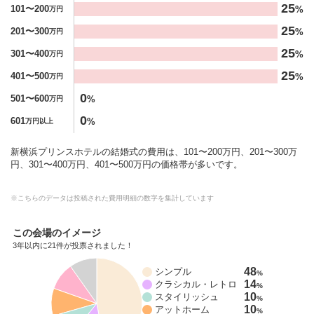
25
101〜200
%
万円
25
201〜300
%
万円
25
301〜400
%
万円
25
401〜500
%
万円
0
501〜600
%
万円
0
601
%
万円以上
新横浜プリンスホテルの結婚式の費用は、101〜200万円、201〜300万
円、301〜400万円、401〜500万円の価格帯が多いです。
※こちらのデータは投稿された費用明細の数字を集計しています
この会場のイメージ
3年以内に21件が投票されました！
48
シンプル
%
14
クラシカル・レトロ
%
10
スタイリッシュ
%
10
アットホーム
%