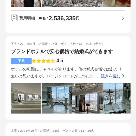
です！
お支度代の約25万円が含まれています。）近隣エリア限定ブラ
イダルフェア参加で、割引してもらっています。ヘアアクセサ
2,536,335
リー、プリザーブドフラワーのブーケ、ブライダルインナーや
費用明細
円
30名
着付け小物、プロフィールビデオ、ウェルカムアイテムを持ち
込みしました。オリジナルメニューをご提案頂き、予算内で満
足いくお料理を提供できました。ゲストからも好評でした。飲
下見：2022年3月
訪問時：25歳
ゲスト人数：41～50名
（予定）
み物も高いコースにしなくても充分でした。新幹線駅から徒歩
ブランドホテルで安心価格で結婚式ができます
数分で便利です。車でも道が込み合いにくく来やすいです。周
囲に高い建物がないので、目印になりやすいです。駐車場も無
4.5
下見
料です。プランナーさんは親切かつ柔軟に対応してくださり、
ホテルの41階にチャペルがあります。他の挙式会場ではあまり
細かい要望にも丁寧に応えてくださいました。衣装屋さん、ヘ
無いと思いますが、バージンロードが二つに分かれていて、新
…続きを読む
アメイクさん、司会者さんなどとの引き継ぎもスムーズでし
郎は右から中央へ、新婦は左から中央へ歩いてくるというかな
た。プランナーさん始めスタッフさんがみな素晴らしかったで
り珍しい特徴があります。白を基調としたチャペルで、天井が
す。何件かと迷い、フィーリングの一番合ったこちらに決めま
低く少し圧迫感がありました。今回紹介していただいた披露宴
した。とても良い選択でした。
会場は、2階にあるゴージャスなシャンデリアと青い絨毯に目を
惹かれる会場でした。窓はないので外の景色を見ることはでき
ません。寒色がお好きなカップルに向いている会場だと思いま
す。私が見学した際のテーブル構成は6人席×10卓で、コロナ感
本番：2021年10月
訪問時：28歳
ゲスト人数：11～20名
染対策の観点からこの構成をベースにされているそうです。新