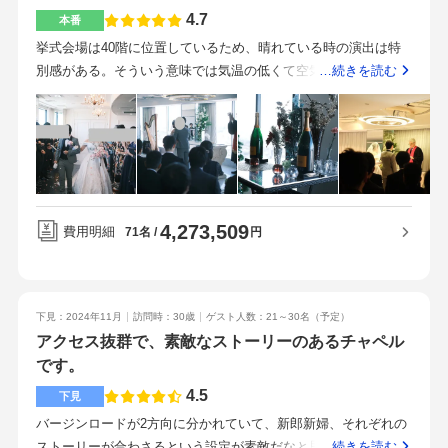
担当の方も必ず親身になって聞いてくださるので、納得して選
た。
4.7
本番
べました。・ペーパーアイテムを可能な限り自作し、7，8万円
ほど節約できました。（招待状のみ持ち込み不可でした）時間
挙式会場は40階に位置しているため、晴れている時の演出は特
と手間はかなりかかりましたが、その分納得のいくものも出来
別感がある。そういう意味では気温の低くて空気が澄み渡った
…続きを読む
て一番節約できたので大満足です。・フェアの特典で50万円ほ
雨の少ない季節に実施すると、より満足感がある。バージンロ
ど割引がございました。他の式場に比べると高くはないという
ードが窓際を歩くという変わった演出なので、これが気になる
声も耳にしますが、最終見積りの金額でみると他の式場よりも
かがポイント。一般的な会場。赤系と青系のホテルの広間って
リーズナブルなので、むしろ好印象でした。・ブライダルイン
感じの場所が用意されている。自分たちはシンプルな青寄りの
ナーは自分で手配をしました。試食会が1度あり、それぞれ違う
部屋を選択。茶色の装飾と合うような雰囲気なので、カスタマ
コースを頼んで食べ比べることが出来ます。フェアでも、コー
イズしやすい。ドレスの金額が高くなったが、これはしょうが
4,273,509
スとは別物になりますがお肉とデザートをいただきまして、こ
ない。ただ、初期見積もりで一番安価な設定にするのはやめて
費用明細
円
71名
れならゲストに喜んでもらえる！と安心いたしました。一番ラ
ほしかった。また、新婦のインナーやドレスの汚れた時の保証
ンクが低いコースでも、お肉とお魚が両方でてくるのと、デザ
にお金がかかることは事前に見積もりに入れてほしい。ペーパ
ートもコースの途中のお口直で1品、最後にもう1品と合計2つ。
ー類、オープニングムービーは自作。ハナユメ割が使えた。ホ
下見：2024年11月
訪問時：30歳
ゲスト人数：21～30名
（予定）
さらにはウェディングケーキもあります。ゲストからも大好評
テルの優待が使えたメニューはとても満足であったが、自分た
アクセス抜群で、素敵なストーリーのあるチャペル
でした！なんといってもアクセスのよさが抜群に良く、これか
ちが食べる時間がなく、タッパーなどに詰めてあとで部屋で食
です。
ら式場を探す方たちには一度でいいので行ってみてほしいで
べれるようにして欲しかった。新横浜駅からすぐのところなの
す。新幹線停止駅、駅から徒歩5～10分程度、駅から出てすぐ見
でロケーションはとても良い。遠方からの参列者が多かったの
4.5
下見
えるホテル自体がわかりやすい目印になる駐車場ありで車でも
で新幹線が停まる駅は絶対条件であった。また、新横浜エリア
バージンロードが2方向に分かれていて、新郎新婦、それぞれの
来れるホテルなので宿泊も手厚い初めてフェアでお伺いさせて
では一番高い建物なので、わかりやすい。どのスタッフも親身
ストーリーが合わさるという設定が素敵だなと思いました。40
…続きを読む