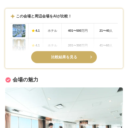
この会場と周辺会場をAIが比較！
4.1
ホテル
401〜500
万円
21〜40
人
4.1
ホテル
201〜300
万円
41〜60
人
比較結果を見る
会場の魅力