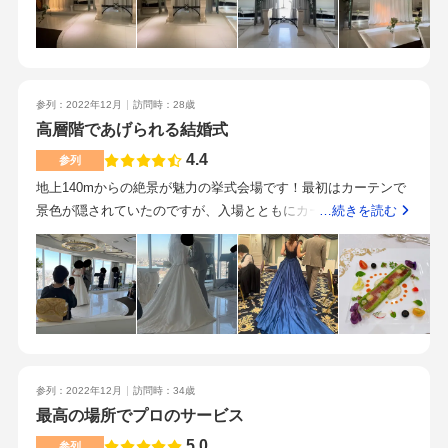
れません
高く、それとプロジェクションマッピングが出来る！！という
ところに惹かれて見に行きました！当日もプロジェクションマ
ッピングを見る事が出来、この演出はゲストのお客様はビック
リするし、きっと嬉しいだろうな。と思いました。プロジェク
参列：2022年12月
訪問時：28歳
ションマッピング等の演出が出来るのはとても素晴らしいし、
高層階であげられる結婚式
惹かれるのですが、その分予算が高くなってしまうので、特に
こだわらず結婚式をあげたいというカップルさんにはオススメ
4.4
参列
だと思います。残念ながら私達には印象的な料理、飲み物など
地上140mからの絶景が魅力の挙式会場です！最初はカーテンで
はなく、王道の結婚式といえばこんな感じだよね！というお料
景色が隠されていたのですが、入場とともにカーテンが開き、
…続きを読む
理が多かったので、驚きは感じられませんでした。新横浜から
景色に感動しました。また天気が良い日の挙式だと自然光も入
来る遠方のお客様はとてもアクセスしやすい場所にあります。
ってきて、とても新郎新婦さんが輝いてみえます。100人以上収
ただ式場周りは海などの景色はない為、ビルが多いですが、環
容できる会場でとても広かったです。どのメニューも美味しく
境はいいと思います。若いスタッフさんが多いイメージでし
頂きましたが、前菜の見た目が華やかで印象に残りました。お
た！分かりやすく、丁寧にお話してくださるのも好印象でし
魚料理は、ふ 魚がふわふわで美味しかったです。新横浜駅か
た！スカイチャペル・プロジェクションマッピング・新横浜駅
ら徒歩2分と好立地な会場です。遠方から行く私はとても助かり
からのアクセスがいい事。お料理は必ず食べた方がいいと思い
ました。また、駅と会場の間くらいに、ヘアセットをしてくれ
ます。また、トイレの数、清潔感や、ホテル婚を望むカップル
参列：2022年12月
訪問時：34歳
る美容室がありとても満足です。早めについてしまったのです
さんは、宿泊特典なども聞くと、選べる基準が分かります。チ
最高の場所でプロのサービス
が、スタッフの方が快く控え室に案内くださり、飲み物をくだ
ャペルとても素敵でした！！ただ、それ以外はあまり印象が薄
さいました。とても安心しました。やはりなんといっても、高
5.0
参列