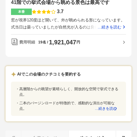
41階での挙式会場から眺める景色は最高です
横浜駅から徒歩約2分です。新横浜駅は新幹線が通っているの
で、遠方から来られる参列者の方もアクセスしやすいと思いま
3.7
本番
す。飛行機で来られる方は、羽田空港とホテル直通のバスがあ
窓が視界120度ほど開いて、外が眺められる形になっています。
るので迷わず来られると思います。アクセスの良さとブランド
式当日は曇っていましたが自然光が入るのは良いなと思いまし
…続きを読む
ホテルで良心的なお値段で挙式ができるという点です。他の挙
た。挙式会場と同じく、外が眺められます。また、距離感が近
式会場と同じ条件で作っていただいた初期見積もりを比べたと
いことと、参列者と気軽に話せるのが良かったです。こだわっ
1,921,047
費用明細
円
19名
ころ、約100万円くらいお安くかったです。挙式候補日は、当時
たところ→料理とドレス想定外出費→ムービー系が高すぎと感
はかなり空きがあったので、人気な時期である春でもまだまだ
じました節約したところ→ムービーを自作にしました。特典→
空きがありました。当日の同線を確認したほうがいいと思いま
ホテルの宿泊券をもらえます。すごい満足です。おいしかった
す。チャペルは41階、披露宴会場は2階ですので、新郎新婦は専
です。文句なしです。新幹線も通っているし、良い場所ではあ
用のエレベーターで移動できますが、ゲストは他のお客様と同
AIでこの会場のクチコミを要約する
ると思います。また、駅から徒歩5分程度です。当日のサービス
時にエレベーターを利用することがあるかもしれないので、途
はいいかと思います。プランナーさんと噛み合うかどうかが重
中で迷ってしまうことがないか確認したほうが良いと思いま
高層階からの眺望が素晴らしく、開放的な空間で挙式できる
要になってくるかと思います。挙式、披露宴会場の外が眺めら
す。
点。
れる窓ガラスは本当にいいなと思っています。式場の決め手は
二本のバージンロードが特徴的で、感動的な演出が可能な
ロケーションと挙式、披露宴の展望です。42階から眺める景色
点。
…続きを読む
は最高です。夜景だとより綺麗です。ただ。全体的に料金は高
いみたいなのでそこだけ少し不満でした。