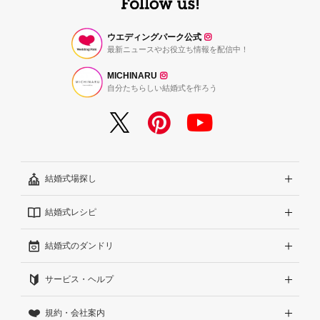
ウエディングパーク公式
最新ニュースやお役立ち情報を配信中！
MICHINARU
自分たちらしい結婚式を作ろう
結婚式場探し
結婚式レシピ
エリアから探す
結婚式のダンドリ
こだわりから探す
結婚式準備レポート『ハナレポ』
サービス・ヘルプ
雰囲気から探す
結婚式当日の動画『ムビレポ』
結婚準備ガイド
規約・会社案内
見積りから探す
Wedding Park Magazine
サイトコンセプト