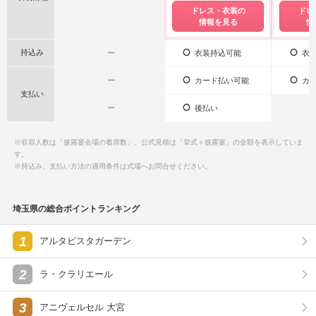
ドレス・衣装の
ドレ
情報を見る
情
持込み
ー
衣装持込可能
衣装
ー
カード払い可能
カー
支払い
ー
後払い
※収容人数は「披露宴会場の着席数」、公式見積は「挙式＋披露宴」の金額を表示していま
す。
※持込み、支払い方法の適用条件は式場へお問合せください。
埼玉県の総合ポイントランキング
1
アルタビスタガーデン
2
ラ・クラリエール
3
アニヴェルセル 大宮