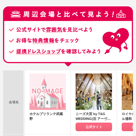
会場名
ホテルブリランテ武蔵
ニーズ大宮 by T&G
ロイヤル
野
WEDDING(旧 アーヴェ
ル浦和
リール迎賓館 大宮)
公式サイト
公