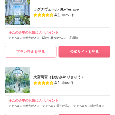
ラグナヴェール SkyTerrace
4.1
255件
この会場のお気に入りポイント
チャペルに自然光が入る
駅から徒歩5分以内
高層階
プラン料金を見る
公式サイトを見る
大宮璃宮（おおみや りきゅう）
4.1
658件
この会場のお気に入りポイント
チャペルに自然光が入る
チャペルの天井が高い
チャペルから緑が見える