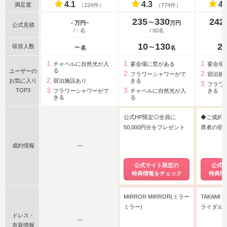
4.1
4.3
4.
満足度
（224件）
（774件）
235
330
242
〜
- 万円~
万円
公式見積
/ - 名
/ 60名
10
130
2
収容人数
〜
〜
名
名
チャペルに自然光が入
宴会場に窓がある
宴会場
る
ユーザーの
フラワーシャワーがで
宿泊施
お気に入り
宿泊施設あり
きる
フラワ
TOP3
フラワーシャワーがで
チャペルに自然光が入
きる
きる
る
公式HP限定◎全員に
◆ご成約
50,000円分をプレゼント
席者の宿
成約情報
ー
公式サイト限定の
公式
特典情報をチェック
特典情
MIRROR MIRROR(ミラー
TAKAMI 
ミラー)
ライダル)
ドレス・
ー
衣装情報