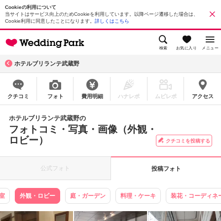
Cookieの利用について
当サイトはサービス向上のためCookieを利用しています。以降ページ遷移した場合は、
Cookie利用に同意したことになります。
詳しくはこちら
検索
お気に入り
メニュー
ホテルブリランテ武蔵野
クチコミ
フォト
費用明細
ハナレポ
ムビレポ
アクセス
ホテルブリランテ武蔵野の
フォトコミ・写真・画像（外観・
ロビー）
クチコミを投稿する
公式フォト
投稿フォト
室
外観・ロビー
庭・ガーデン
料理・ケーキ
装花・コーディネ