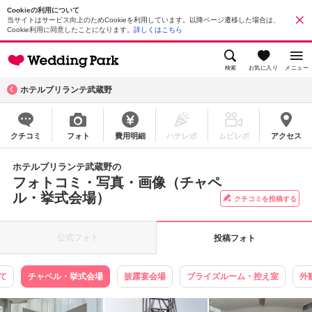
Cookieの利用について
当サイトはサービス向上のためCookieを利用しています。以降ページ遷移した場合は、
Cookie利用に同意したことになります。
詳しくはこちら
検索
お気に入り
メニュー
ホテルブリランテ武蔵野
クチコミ
フォト
費用明細
ハナレポ
ムビレポ
アクセス
ホテルブリランテ武蔵野の
フォトコミ・写真・画像（チャペ
ル・挙式会場）
クチコミを投稿する
公式フォト
投稿フォト
て
チャペル・挙式会場
披露宴会場
ブライズルーム・控え室
外