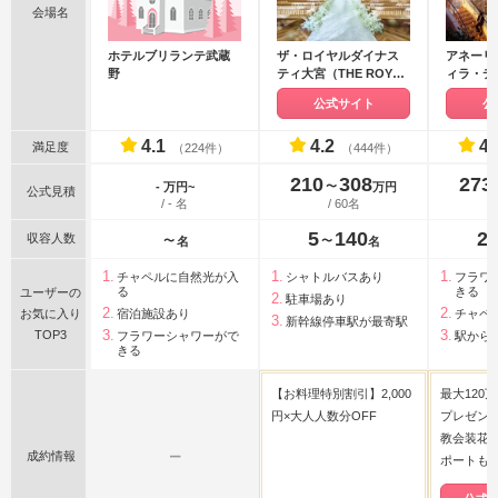
会場名
ホテルブリランテ武蔵
ザ・ロイヤルダイナス
アネーリ
野
ティ大宮（THE ROYAL
ィラ・デ
DYNASTY OMIYA）
ュさいた
公式サイト
公
4.1
4.2
4.
満足度
（224件）
（444件）
210
308
273
〜
- 万円~
万円
公式見積
/ - 名
/ 60名
5
140
2
収容人数
〜
〜
名
名
チャペルに自然光が入
シャトルバスあり
フラワ
る
きる
ユーザーの
駐車場あり
お気に入り
宿泊施設あり
チャペ
新幹線停車駅が最寄駅
TOP3
フラワーシャワーがで
駅から
きる
【お料理特別割引】2,000
最大120
円×大人人数分OFF
プレゼン
教会装花
成約情報
ー
ポートも