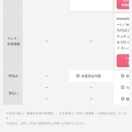
公式
特典情
innocen
ー)
brid
TUTU(
チュチュ)
ドレス・
ー
ー
＆ CO. 
衣装情報
ド カンパ
ドレ
情
持込み
ー
衣装持込可能
衣装
ー
ー
カー
支払い
ー
ー
後払
※収容人数は「披露宴会場の着席数」、公式見積は「挙式＋披露宴」の金額を表示していま
す。
※持込み、支払い方法の適用条件は式場へお問合せください。