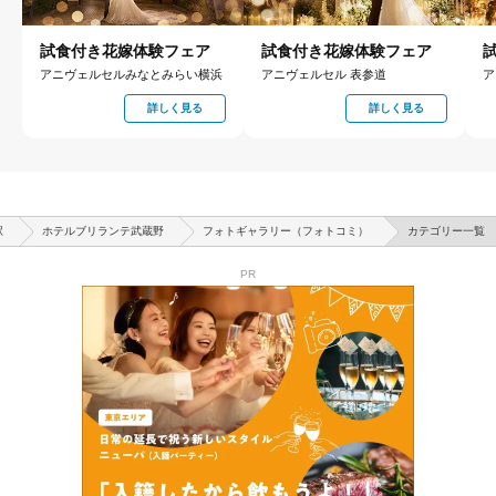
試食付き花嫁体験フェア
試食付き花嫁体験フェア
アニヴェルセルみなとみらい横浜
アニヴェルセル 表参道
ア
詳しく見る
詳しく見る
駅
ホテルブリランテ武蔵野
フォトギャラリー（フォトコミ）
カテゴリー一覧
PR