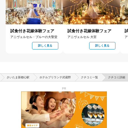
試食付き花嫁体験フェア
試食付き花嫁体験フェア
アニヴェルセル・ブルーの大聖堂
アニヴェルセル 大宮
ア
詳しく見る
詳しく見る
さいたま新都心駅
ホテルブリランテ武蔵野
クチコミ一覧
クチコミ詳細
PR