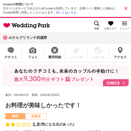
Cookieの利用について
当サイトはサービス向上のためCookieを利用しています。以降ページ遷移した場合は、
Cookie利用に同意したことになります。
詳しくはこちら
検索
お気に入り
メニュー
ホテルブリランテ武蔵野
クチコミ
フォト
費用明細
ハナレポ
ムビレポ
アクセス
参列：2024年2月
投稿：2024年3月8日
お料理が美味しかったです！
参列
披露宴
1.8
(気になる点があった)