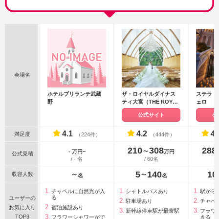
会場名
ホテルブリランテ武蔵
ザ・ロイヤルダイナス
ステラ・
野
ティ大宮（THE ROYAL
ェロ
DYNASTY OMIYA）
公式サイト
公
4.1
4.2
4.
満足度
（224件）
（444件）
210
308
288
〜
- 万円~
万円
公式見積
/ - 名
/ 60名
5
140
10
収容人数
〜
〜
名
名
チャペルに自然光が入
シャトルバスあり
駅から
る
ユーザーの
駐車場あり
チャペ
お気に入り
宿泊施設あり
新幹線停車駅が最寄駅
フラワ
TOP3
フラワーシャワーがで
きる