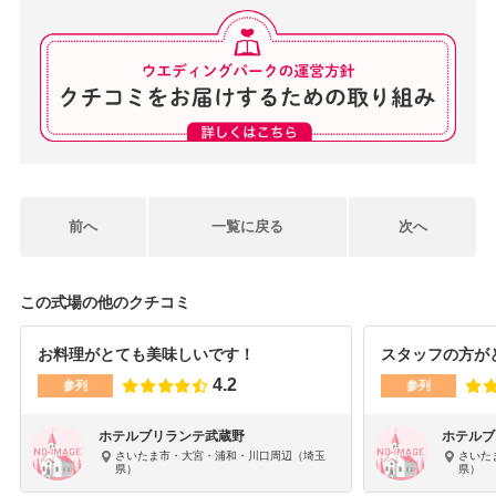
前へ
一覧に戻る
次へ
この式場の他のクチコミ
お料理がとても美味しいです！
スタッフの方が
4.2
参列
参列
ホテルブリランテ武蔵野
ホテルブ
さいたま市・大宮・浦和・川口周辺（埼玉
さいた
県）
県）