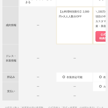
きる
【お料理特別割引】2,000
＼150万
円×大人人数分OFF
項目の中
カスタマ
成約情報
ー
裳・美容
公式
特典情
ドレス・
ー
ー
衣装情報
持込み
ー
衣装持込可能
衣装
ー
ー
カー
支払い
ー
ー
※収容人数は「披露宴会場の着席数」、公式見積は「挙式＋披露宴」の金額を表示していま