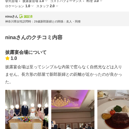
-
1.0
-
3.0
挙式会場
披露宴会場
コストパフォーマンス
料理
1.0
2.0
ロケーション
スタッフ
ninaさん
認証済
神奈川県
女性
訪問時：29歳
新郎新婦との関係：友人・同僚
ninaさんのクチコミ内容
披露宴会場について
1.0
披露宴会場は至ってシンプルな内装で窓らなく自然光などは入り
ません。長方形の部屋で新郎新婦との距離が近かったのが良かっ
た。