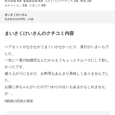
4.0
4.0
3.0
3.0
挙式会場
披露宴会場
コストパフォーマンス
料理
3.0
3.0
ロケーション
スタッフ
まいさくけいさん
奈良県
女性
訪問時：24歳
まいさくけいさんのクチコミ内容
ヘアセットがなかなかうまくいかなかったり、進行がいまいちで
した。
一生に一度の結婚式なんだからもうちょっとスムーズにして欲し
かったです。
盛り上がりにもかけ、お料理もあんまり美味しくありませんでし
た。
お腹に赤ちゃんがいたのでつわりのせいもあるかもしれません
が…。
新婦の控室が個室