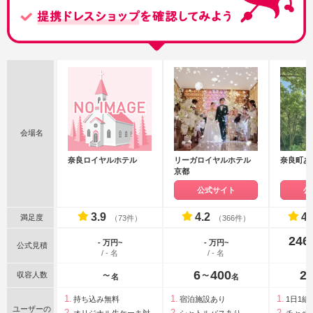
会場名
奈良ロイヤルホテル
リーガロイヤルホテル
奈良町あ
京都
公式サイト
公
3.9
4.2
4.
満足度
（73件）
（366件）
246
- 万円~
- 万円~
公式見積
/ - 名
/ - 名
6
400
2
収容人数
〜
〜
名
名
持ち込み無料
宿泊施設あり
1日1組
ユーザーの
オリジナル生ケーキ対
シャトルバスあり
チャペ