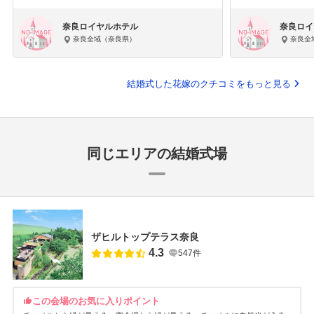
奈良ロイヤルホテル
奈良ロイ
奈良全域（奈良県）
奈良全
結婚式した花嫁のクチコミをもっと見る
同じエリアの結婚式場
ザヒルトップテラス奈良
4.3
547件
この会場のお気に入りポイント