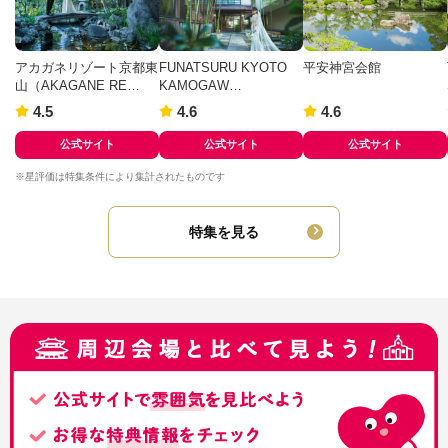
アカガネリゾート京都東
FUNATSURU KYOTO
平安神宮会館
山（AKAGANE RE…
KAMOGAW…
4.5
4.6
4.6
公式サイト
公式サイト
公式サイト
※星評価は特集条件により集計されたものです
特集を見る