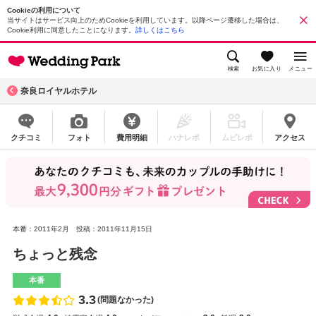
Cookieの利用について
当サイトはサービス向上のためCookieを利用しています。以降ページ遷移した場合は、
Cookie利用に同意したことになります。
詳しくはこちら
検索
お気に入り
メニュー
奈良ロイヤルホテル
クチコミ
フォト
費用明細
ハナレポ
ムビレポ
アクセス
本番：2011年2月
投稿：2011年11月15日
ちょっと残念
本番
3.3
(問題なかった)