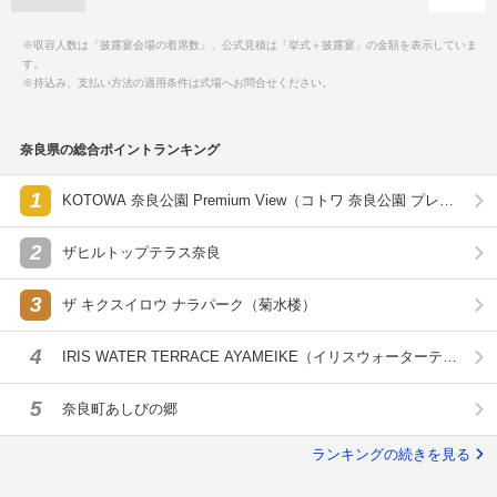
※収容人数は「披露宴会場の着席数」、公式見積は「挙式＋披露宴」の金額を表示していま
す。
※持込み、支払い方法の適用条件は式場へお問合せください。
奈良県の総合ポイントランキング
1
KOTOWA 奈良公園 Premium View（コトワ 奈良公園 プレミ
アム ビュー）
2
ザヒルトップテラス奈良
3
ザ キクスイロウ ナラパーク（菊水楼）
4
IRIS WATER TERRACE AYAMEIKE（イリスウォーターテラ
スあやめ池）
5
奈良町あしびの郷
ランキングの続きを見る