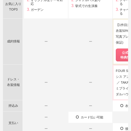
お気に入り
応
る
挙式での生演奏
TOP3
ガーデン
チャペ
る
【1件目来
衣装50%O
写真プレ
成約情報
ー
ー
保証)
公式
特典情
FOUR SI
シス アン
ドレス・
ー
ー
TAKAM
衣装情報
ミブライダ
ダルハウス
持込み
ー
ー
衣装
ー
カード払い可能
支払い
ー
ー
後払