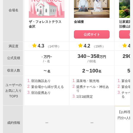
会場名
ザ・フォレストテラス
金城樓
辻家庭園
金沢
旧横山家
沢市指定
公式サイト
公
4.3
4.2
4.
満足度
（147件）
（19件）
340
358
290
〜
- 万円~
万円
公式見積
/ - 名
/ 60名
2
100
5
収容人数
〜
〜
名
名
宿泊施設あり
温泉地・観光地
宴会場
ユーザーの
宴会場から緑が見える
提携チャペル・神社あ
宴会場
お気に入り
り
宿泊提携あり
チャペ
TOP3
1日1組限定
る
【お料理特
円分×人数
成約情報
ー
ー