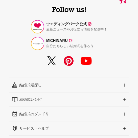
ウエディングパーク公式
最新ニュースやお役立ち情報を配信中！
MICHINARU
自分たちらしい結婚式を作ろう
結婚式場探し
結婚式レシピ
エリアから探す
結婚式のダンドリ
こだわりから探す
結婚式準備レポート『ハナレポ』
サービス・ヘルプ
雰囲気から探す
結婚式当日の動画『ムビレポ』
結婚準備ガイド