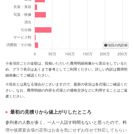
言葉も、これから結婚式を挙げられる方々にとても参考に
して頂けるポイントかと存じます。KKRホテルでは、年に2
回（2月・8月）に【BIG Fes】と申します大きなフェアを
開催致しております。
2020年は2月9日（日）に開催致します。フェア当日は、全
項目の内訳例
館ウェディング仕様になっております。婚礼料理展示・引
出物・映像・装花・旅行・写真・美容・ペーパーアイテ
※各項目ごとの金額は、投稿いただいた費用明細画像から算出をしているた
ム・親御様の衣裳と結婚式に必要な内容を一同に揃えてお
め、グラフ表示はあくまで参考としてご利用ください。詳しい内訳は費用明
ります。フェア特典もご用意しております。また、模擬人
細画像にてご確認ください。
前式＆模擬披露宴も行いますので、これからの参考にして
※現在とは異なる場合がございますので、最新の状況は各式場にご確認くだ
さい。なお、費用明細の内容を式場との価格交渉などに利用することはご遠
頂く事が出来ます。
慮ください。
なんか様は、お衣裳をお持ち込みされましたが、ホテル内
最初の見積りから値上がりしたところ
には専属の衣裳室【ことぶき】さんがございます。県内外
参列者の人数が多く、一人一人話す時間もないと思ったので、料
に店舗がございますので、衣裳のラインナップも幅広く、
理や披露宴会場の花等はお金を気にせずお任せで対応してもらい
多数ご用意致しています。和装・洋装ともにお好みのお衣