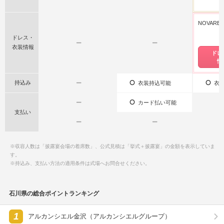
NOVARE
ドレス・
ー
ー
衣装情報
ドレ
情
持込み
ー
衣装持込可能
衣装
ー
カード払い可能
支払い
ー
ー
※収容人数は「披露宴会場の着席数」、公式見積は「挙式＋披露宴」の金額を表示していま
す。
※持込み、支払い方法の適用条件は式場へお問合せください。
石川県の総合ポイントランキング
1
アルカンシエル金沢（アルカンシエルグループ）