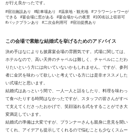
が行え良かったです。
宿泊施設あり
駐車場あり
温泉地・観光地
フラワーシャワーが
できる
宴会場に窓がある
宴会場からの夜景
100名以上収容可
パックプランあり
二次会利用可
宿泊提携あり
この会場で素敵な結婚式を挙げるためのアドバイス
決め手はなによりも披露宴会場の雰囲気です。式場に関しては、
ホテルなので、高い天井のチャペルは難しく、チャペルにこだわ
りたいという方には向いていないかもしれません。ですが、参列
者に金沢を味わって欲しいと考えている方には是非オススメした
い式場だと思います。
結婚式はあっという間で、一人一人と話をしたり、料理を味わっ
て食べたりする時間はなかったですが、スタッフの皆さんがすべ
て支えてくださったおかげで、笑顔溢れる式をすることができ大
変満足しています。
結婚式の準備は大変ですが、プランナーさんも親身に意見を聞い
てくれ、アイデアも提示してくれるので悩むことも少なくスムー