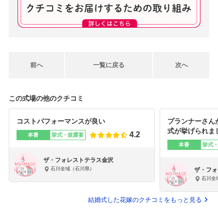
前へ
一覧に戻る
次へ
この式場の他のクチコミ
コストパフォーマンスが良い
プランナーさん
式が挙げられま
4.2
本番
挙式・披露宴
本番
挙式
ザ・フォレストテラス金沢
石川全域（石川県）
ザ・フォ
石川全
結婚式した花嫁のクチコミをもっと見る