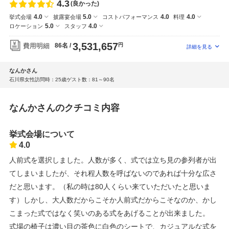
4.3
(良かった)
4.0
5.0
4.0
4.0
挙式会場
披露宴会場
コストパフォーマンス
料理
5.0
4.0
ロケーション
スタッフ
3,531,657
費用明細
86名
円
なんかさん
石川県
女性
訪問時：25歳
ゲスト数：81～90名
なんかさんのクチコミ内容
挙式会場について
4.0
人前式を選択しました。人数が多く、式では立ち見の参列者が出
てしまいましたが、それ程人数を呼ばないのであれば十分な広さ
だと思います。（私の時は80人くらい来ていただいたと思いま
す）しかし、大人数だからこそか人前式だからこそなのか、かし
こまった式ではなく笑いのある式をあげることが出来ました。
式場の椅子は濃い目の茶色に白色のシートで、カジュアルな式を