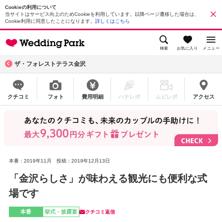
Cookieの利用について
当サイトはサービス向上のためCookieを利用しています。以降ページ遷移した場合は、
Cookie利用に同意したことになります。
詳しくはこちら
検索
お気に入り
メニュー
ザ・フォレストテラス金沢
クチコミ
フォト
費用明細
ハナレポ
ムビレポ
アクセス
本番：2019年11月
投稿：2019年12月13日
「金沢らしさ」が味わえる観光にも便利な式
場です
本番
挙式・披露宴
クチコミ返信