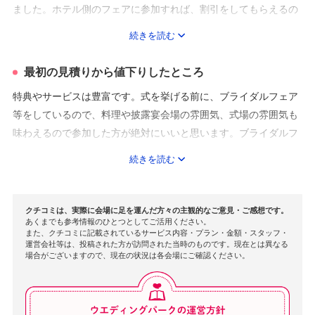
ました。ホテル側のフェアに参加すれば、割引をしてもらえるの
裳に巡り合えるかと思います。
で凄く高い金額になることもなく助かりました。
続きを読む
提携先の衣装を借りれば、もっと安く結婚式を挙げることができ
お打合せもおふたりのご都合やご希望に合わせて無理の無
たのかもしれないですが、一生に一度ということで別のところで
最初の見積りから値下りしたところ
い様に心がけております。
衣装は借りました。私の場合は持ち込み料はかからずにしてくだ
特典やサービスは豊富です。式を挙げる前に、ブライダルフェア
さったので大変助かりましたが、どの結婚式場でも持ち込み料は
等をしているので、料理や披露宴会場の雰囲気、式場の雰囲気も
ご多忙の中沢山のお声を頂き、スタッフ一同これからもよ
発生するのが普通のようです。提携先のドレスも素敵なものがた
味わえるので参加した方が絶対にいいと思います。ブライダルフ
くさんあったので、安く済ませたいという方はそちらをオススメ
り一層頑張って参ります。
ェアだけでなく、何かとお金がかかる引出物であったり、ブーケ
します。
おふたりの末永いお幸せを心より願っております。
続きを読む
であったりは、フェアに参加し、その場で仮予約をすれば割引が
ペーパー類を自分たちで用意することも考えましたが、ホテル側
いつまでもお幸せに！
つきます。私の夫は忙しく、ほとんど何も参加しませんでした
のデザインの方が凝ったものもあり、プランにすると全て含まれ
が、両親とともに足を運んで少しでも安く澄ませようとがんばり
て安くなることもあるのでプランナーさんによく相談する方がい
クチコミは、実際に会場に足を運んだ方々の主観的なご意見・ご感想です。
あくまでも参考情報のひとつとしてご活用ください。
ました（笑）
いと思います。作る時間等を考えると、頼んだ方が安くなる場合
また、クチコミに記載されているサービス内容・プラン・金額・スタッフ・
プチギフト等に関しては、持ち込んで貰っても大丈夫だと言われ
運営会社等は、投稿された方が訪問された当時のものです。現在とは異なる
もありました。
場合がございますので、現在の状況は各会場にご確認ください。
たので、ネットで注文をさせていただきました。前日や、式の1
週間前にホテルに届くようにしてくれても構わないと言われたの
で、重い荷物を運ぶ手間も省けて助かりました。