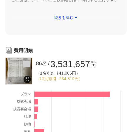
これから結婚式をお考えになられる後輩カップル様へのご
続きを読む
助言を沢山頂き、スタッフ一同心より感謝致しておりま
す。
KKRホテル金沢にお決め頂きましたポイントをご披露宴会
費用明細
場（鳳凰B）の雰囲気とのことでございましたが、当ホテ
3,531,657
86名
税込
ルの中でも人気の高い会場でございます。城址公園が目の
円
（1名あたり41,066円）
前に広がり、四季折々の景観にゲストの方々も大変喜こば
（特別割引 -264,819円）
れます。
春は、淡いピンクの桜・夏は、眩い緑・秋は、彩りの色彩
に染まり、冬はお城が見渡せる、一年を通して変化のある
景観が人気のスポットになっております。
アドバイスの中にございますフェアご来館での特典をご利
用頂き、よりお得にウェディングをすることが出来たのお