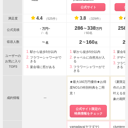
FUKUOKA）
公式サイト
公
4.4
3.8
4
満足度
（525件）
（329件）
286
338
258
〜
- 万円~
万円
公式見積
/ - 名
/ 60名
2
160
2
収容人数
〜
〜
名
名
駅から徒歩5分以内
駅から徒歩5分以内
宴会場
ユーザーの
フラワーシャワーがで
チャペルに自然光が入
デザー
お気に入り
きる
る
フラワ
TOP3
宴会場に窓がある
フラワーシャワーがで
きる
きる
★最大160万円優待★お得
《夏限定
度NO1の特別特典をご用
作の人気
意！
叶える全
成約情報
ー
象の期間限
公式サイト限定の
特典情報をチェック
yamadaya(ヤマダヤ)
clumie