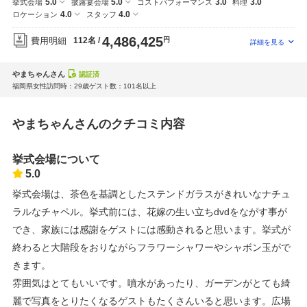
5.0
5.0
3.0
3.0
挙式会場
披露宴会場
コストパフォーマンス
料理
4.0
4.0
ロケーション
スタッフ
4,486,425
費用明細
112名
円
やまちゃんさん
認証済
福岡県
女性
訪問時：29歳
ゲスト数：101名以上
やまちゃんさんのクチコミ内容
挙式会場について
5.0
挙式会場は、茶色を基調としたステンドガラスがきれいなナチュ
ラルなチャペル。挙式前には、花嫁の生い立ちdvdをながす事が
でき、家族には感謝をゲストには感動されると思います。挙式が
終わると大階段をおりながらフラワーシャワーやシャボン玉がで
きます。
雰囲気はとてもいいです。噴水があったり、ガーデンがとても綺
麗で写真をとりたくなるゲストもたくさんいると思います。広場