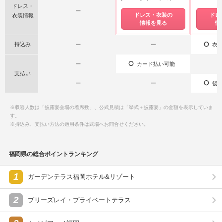
ドレス・
ー
ドレス・衣装の
ドレ
衣装情報
情報を見る
情
持込み
ー
ー
衣装
ー
カード払い可能
支払い
ー
ー
後払
※収容人数は「披露宴会場の着席数」、公式見積は「挙式＋披露宴」の金額を表示していま
す。
※持込み、支払い方法の適用条件は式場へお問合せください。
福岡県の総合ポイントランキング
1
ガーデンテラス福岡ホテル&リゾート
2
ブリーズレイ・プライベートテラス