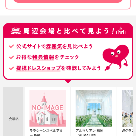
会場名
ララシャンスベルアミ
アルマリアン 福岡
Wグラン
ー 鳥栖
（ALMALIEN