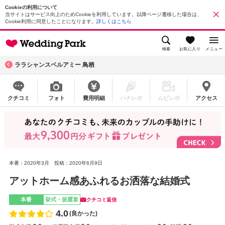
Cookieの利用について
当サイトはサービス向上のためCookieを利用しています。以降ページ遷移した場合は、
Cookie利用に同意したことになります。
詳しくはこちら
検索
お気に入り
メニュー
ララシャンスベルアミー 鳥栖
クチコミ
フォト
費用明細
ハナレポ
ムビレポ
アクセス
本番：2020年3月
投稿：2020年6月9日
アットホーム感あふれるお洒落な結婚式
本番
挙式・披露宴
クチコミ返信
4.0
(良かった)