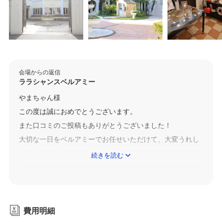
会場からの返信
ララシャンスベルアミー
やまちゃん様
この度は誠におめでとうございます。
また口コミのご投稿もありがとうございました！
大切な一日をベルアミーでお任せいただけて、大変うれし
く思います。
続きを読む
お二人がおっしゃる通りベルアミーのチャペルはご家族の
方やゲストに感謝を伝えることができるため皆さん楽しん
でいただけるポイントです！
お二人のご意見をもとに今後ともゲストの方に満足してい
費用明細