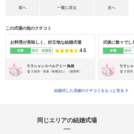
前へ
一覧に戻る
次へ
この式場の他のクチコミ
お料理が美味しく、好立地な結婚式場
式後に散々でし
4.5
本番
挙式・披露宴
本番
挙式
ララシャンスベルアミー 鳥栖
ララシャ
久留米・筑後（鳥栖含む）（福岡県）
久留米
結婚式した花嫁のクチコミをもっと見る
同じエリアの結婚式場