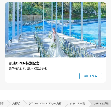
新店OPEN特別記念
豪華特典付き見比べ相談会開催
詳しく見る
栖市
鳥栖駅
ララシャンスベルアミー 鳥栖
クチコミ一覧
クチコミ詳細