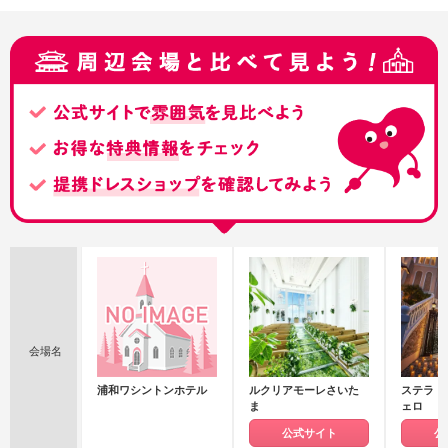
会場名
浦和ワシントンホテル
ルクリアモーレさいた
ステラ・
ま
ェロ
公式サイト
公