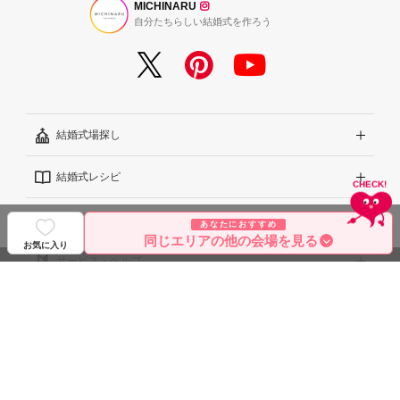
MICHINARU
自分たちらしい結婚式を作ろう
結婚式場探し
結婚式レシピ
エリアから探す
結婚式のダンドリ
こだわりから探す
結婚式準備レポート『ハナレポ』
あなたにおすすめ
同じエリアの他の会場を見る
お気に入り
サービス・ヘルプ
雰囲気から探す
結婚式当日の動画『ムビレポ』
結婚準備ガイド
規約・会社案内
見積りから探す
Wedding Park Magazine
サイトコンセプト
グループサイト
ランキングから探す
結婚お悩みQ&A
はじめての方へ
利用規約
アワード受賞会場から探す
運営方針（クチコミへの取り組み）
プライバシーポリシー
Wedding Park 海外
©2026 WEDDING PARK CO., LTD.