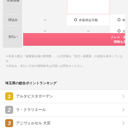
衣装情報
持込み
ー
衣装持込可能
衣装
ー
ー
カー
支払い
公式サイト限
公式サイト限
ドレス・衣
ドレス・衣
特典情報をチ
特典情報をチ
情報を見
情報を見
ー
ー
※収容人数は「披露宴会場の着席数」、公式見積は「挙式＋披露宴」の金額を表示していま
す。
※持込み、支払い方法の適用条件は式場へお問合せください。
埼玉県の総合ポイントランキング
1
アルタビスタガーデン
2
ラ・クラリエール
3
アニヴェルセル 大宮