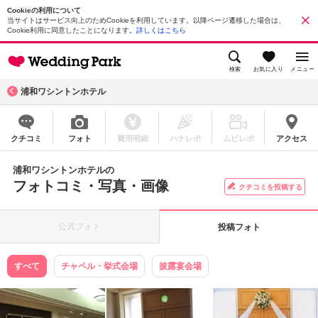
Cookieの利用について
当サイトはサービス向上のためCookieを利用しています。以降ページ遷移した場合は、
Cookie利用に同意したことになります。
詳しくはこちら
検索
お気に入り
メニュー
浦和ワシントンホテル
クチコミ
フォト
費用明細
ハナレポ
ムビレポ
アクセス
浦和ワシントンホテルの
フォトコミ・写真・画像
クチコミを投稿する
公式フォト
投稿フォト
すべて
チャペル・挙式会場
披露宴会場