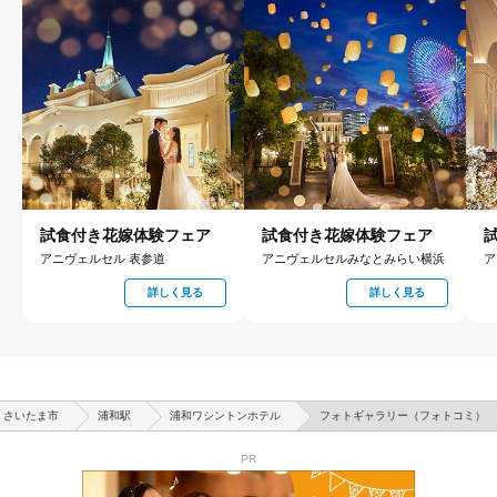
試食付き花嫁体験フェア
試食付き花嫁体験フェア
アニヴェルセル 表参道
アニヴェルセルみなとみらい横浜
ア
詳しく見る
詳しく見る
さいたま市
浦和駅
浦和ワシントンホテル
フォトギャラリー（フォトコミ）
PR