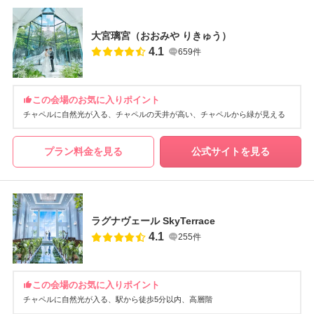
大宮璃宮（おおみや りきゅう）
4.1
659件
この会場のお気に入りポイント
チャペルに自然光が入る
チャペルの天井が高い
チャペルから緑が見える
プラン料金を見る
公式サイトを見る
ラグナヴェール SkyTerrace
4.1
255件
この会場のお気に入りポイント
チャペルに自然光が入る
駅から徒歩5分以内
高層階