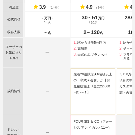
3.9
4.9
4.
満足度
（14件）
（8件）
30
51
288
〜
- 万円~
万円
公式見積
/ - 名
/ 10名
2
120
10
収容人数
〜
〜
名
名
駅から徒歩5分以内
駅から
ユーザーの
高層階
チャペ
ー
お気に入り
挙式のみプランあり
フラワ
TOP3
きる
先着20組限定★6名様以上
＼150万
の「挙式＋会食」が【お
項目の中
見積総額より更に22,000
カスタマ
成約情報
ー
円OFF！】
裳・美容
FOUR SIS ＆ CO. (フォー
シス アンド カンパニー)
ドレス・
ー