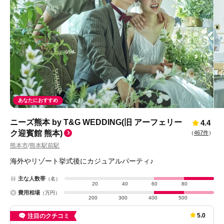
あなたにおすすめ
ニーズ熊本 by T&G WEDDING(旧 アーフェリー
4.4
ク迎賓館 熊本)
（
467件
）
熊本市
熊本駅前駅
/
海外やリゾート挙式後にカジュアルパーティ♪
主な人数帯
（名）
20
40
60
80
費用相場
（万円）
200
300
400
500
5.0
注目のクチコミ