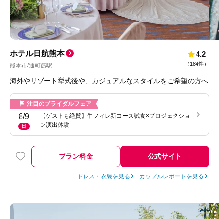
ホテル日航熊本
4.2
（
184件
）
熊本市
通町筋駅
/
海外やリゾート挙式後や、カジュアルなスタイルをご希望の方へ
注目のブライダルフェア
8/9
【ゲストも絶賛】牛フィレ新コース試食×プロジェクショ
ン演出体験
日
プラン料金
公式サイト
ドレス・衣装を見る
カップルレポートを見る