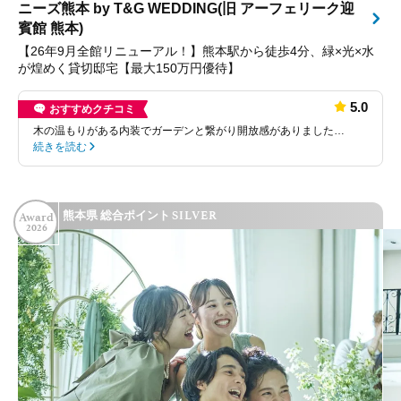
ニーズ熊本 by T&G WEDDING(旧 アーフェリーク迎
賓館 熊本)
【26年9月全館リニューアル！】熊本駅から徒歩4分、緑×光×水
が煌めく貸切邸宅【最大150万円優待】
5.0
おすすめクチコミ
木の温もりがある内装でガーデンと繋がり開放感がありました…
続きを読む
SILVER
熊本県 総合ポイント
Award
2026