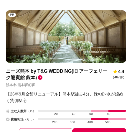
PR
ニーズ熊本 by T&G WEDDING(旧 アーフェリー
4.4
ク迎賓館 熊本)
（
467件
）
熊本市
熊本駅前駅
/
【26年9月全館リニューアル】熊本駅徒歩4分、緑×光×水が煌め
く貸切邸宅
主な人数帯
（名）
20
40
60
80
費用相場
（万円）
200
300
400
500