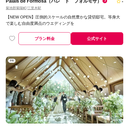
Palais de Formosa（パレ ド フォルモサ）
-
菊池郡菊陽町
三里木駅
/
【NEW OPEN】圧倒的スケールの自然豊かな貸切邸宅。等身大
で楽しむ自由度満点のウエディングを
プラン料金
公式サイト
PR