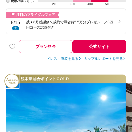
費用相場
（万円）
200
300
400
500
注目のブライダルフェア
8/15
残▲8月感謝祭＼成約で帰省費5.5万分プレゼント／3万
円コース試食付き
土
プラン料金
公式サイト
ドレス・衣装を見る
カップルレポートを見る
GOLD
熊本県 総合ポイント
Award
2026