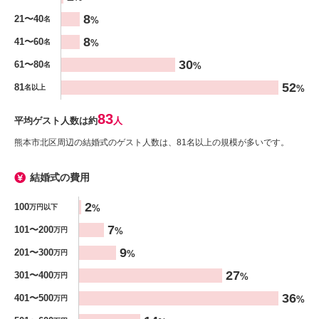
%
8
21〜40
%
名
8
41〜60
%
名
30
61〜80
%
名
52
81
%
名以上
83
平均ゲスト人数は約
人
熊本市北区周辺の結婚式のゲスト人数は、81名以上の規模が多いです。
結婚式の費用
金額
2
100
%
万円以下
%
7
101〜200
%
万円
9
201〜300
%
万円
27
301〜400
%
万円
36
401〜500
%
万円