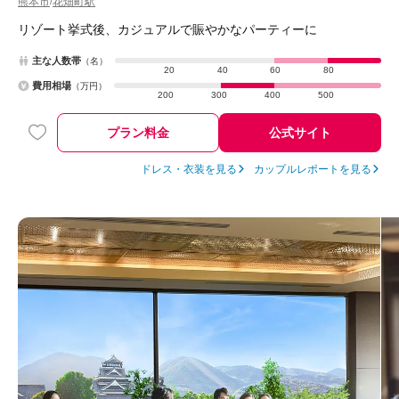
熊本市
花畑町駅
/
リゾート挙式後、カジュアルで賑やかなパーティーに
主な人数帯
（名）
20
40
60
80
費用相場
（万円）
200
300
400
500
プラン料金
公式サイト
ドレス・衣装を見る
カップルレポートを見る