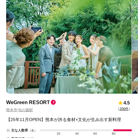
WeGreen RESORT
4.5
（
206件
）
熊本市
光の森駅
/
【25年11月OPEN】熊本が誇る食材×文化が生み出す新料理
主な人数帯
（名）
20
40
60
80