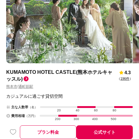
KUMAMOTO HOTEL CASTLE(熊本ホテルキャ
4.3
ッスル)
（
196件
）
熊本市
通町筋駅
/
カジュアルに過ごす貸切空間
主な人数帯
（名）
20
40
60
80
費用相場
（万円）
200
300
400
500
プラン料金
公式サイト