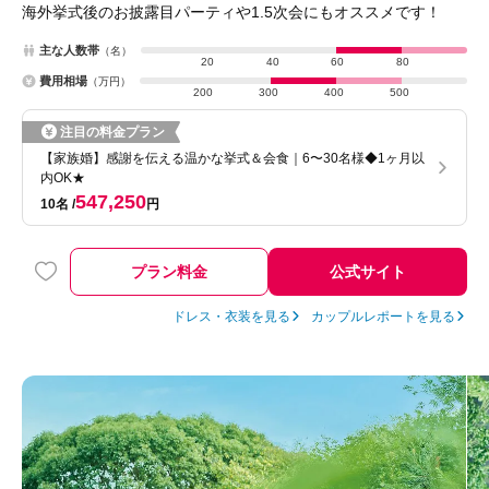
海外挙式後のお披露目パーティや1.5次会にもオススメです！
主な人数帯
（名）
20
40
60
80
費用相場
（万円）
200
300
400
500
注目の料金プラン
【家族婚】感謝を伝える温かな挙式＆会食｜6〜30名様◆1ヶ月以
内OK★
547,250
10名
円
プラン料金
公式サイト
ドレス・衣装を見る
カップルレポートを見る