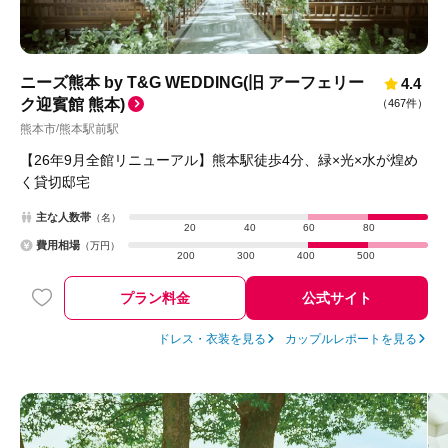
ニーズ熊本 by T&G WEDDING(旧 アーフェリー
4.4
ク迎賓館 熊本)
（
467件
）
熊本市
熊本駅前駅
/
【26年9月全館リニューアル】熊本駅徒歩4分、緑×光×水が煌め
く貸切邸宅
主な人数帯
（名）
20
40
60
80
費用相場
（万円）
200
300
400
500
プラン料金
公式サイト
ドレス・衣装を見る
カップルレポートを見る