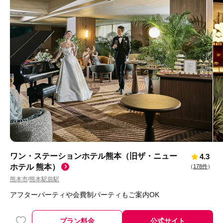
ワン・ステーションホテル熊本（旧ザ・ニュー
4.3
ホテル 熊本）
（
178件
）
熊本市
熊本駅前駅
/
アフターパーティや会費制パーティもご案内OK
プラン料金
公式サイト