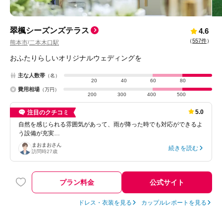
翠楓シーズンズテラス
4.6
（
557件
）
熊本市
二本木口駅
/
おふたりらしいオリジナルウェディングを
主な人数帯
（名）
20
40
60
80
費用相場
（万円）
200
300
400
500
5.0
注目のクチコミ
自然を感じられる雰囲気があって、雨が降った時でも対応ができるよ
う設備が充実…
まおまお
さん
続きを読む
訪問時
27歳
プラン料金
公式サイト
ドレス・衣装を見る
カップルレポートを見る