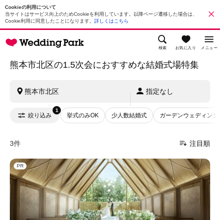
Cookieの利用について
当サイトはサービス向上のためCookieを利用しています。以降ページ遷移した場合は、
Cookie利用に同意したことになります。
詳しくはこちら
検索
お気に入り
メニュー
熊本市北区の1.5次会におすすめな結婚式場特集
熊本市北区
指定なし
1
絞り込み
挙式のみOK
少人数結婚式
ガーデンウェディング
3件
注目順
PR