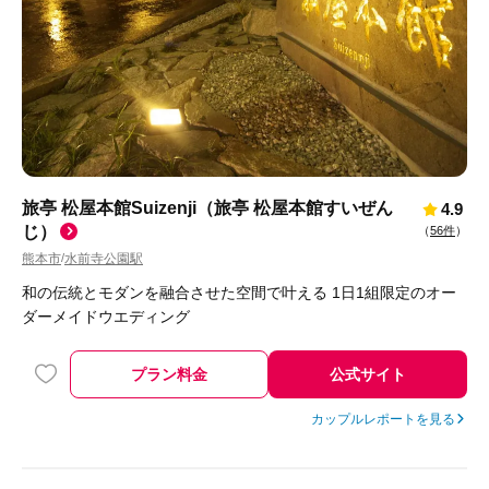
旅亭 松屋本館Suizenji（旅亭 松屋本館すいぜん
4.9
じ）
（
56件
）
熊本市
水前寺公園駅
/
和の伝統とモダンを融合させた空間で叶える 1日1組限定のオー
ダーメイドウエディング
プラン料金
公式サイト
カップルレポートを見る