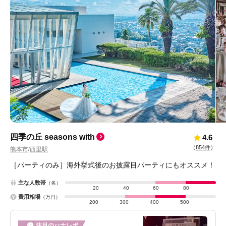
四季の丘 seasons with
4.6
（
854件
）
熊本市
西里駅
/
［パーティのみ］海外挙式後のお披露目パーティにもオススメ！
主な人数帯
（名）
20
40
60
80
費用相場
（万円）
200
300
400
500
注目のハナレポ