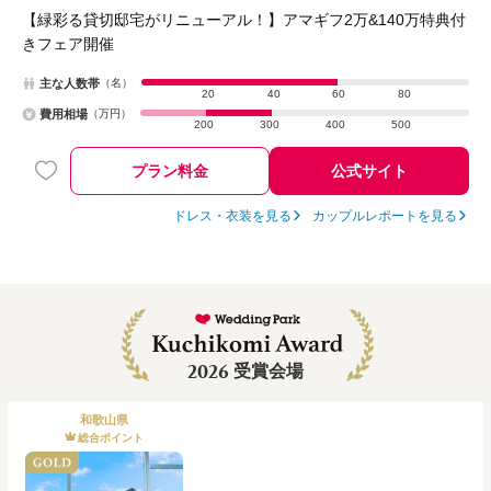
【緑彩る貸切邸宅がリニューアル！】アマギフ2万&140万特典付
きフェア開催
主な人数帯
（名）
20
40
60
80
費用相場
（万円）
200
300
400
500
プラン料金
公式サイト
ドレス・衣装を見る
カップルレポートを見る
2026
受賞会場
和歌山県
総合ポイント