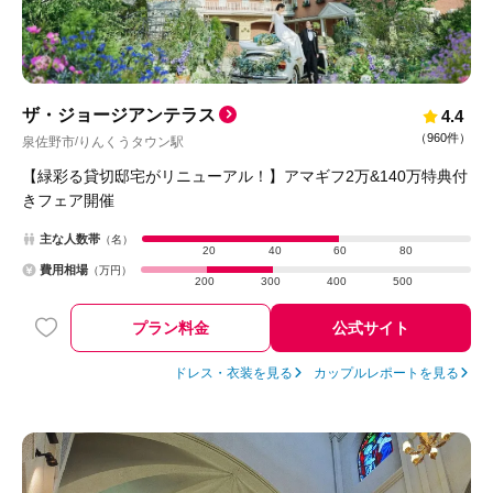
ザ・ジョージアンテラス
4.4
（
960件
）
泉佐野市
りんくうタウン駅
/
【緑彩る貸切邸宅がリニューアル！】アマギフ2万&140万特典付
きフェア開催
主な人数帯
（名）
20
40
60
80
費用相場
（万円）
200
300
400
500
プラン料金
公式サイト
ドレス・衣装を見る
カップルレポートを見る