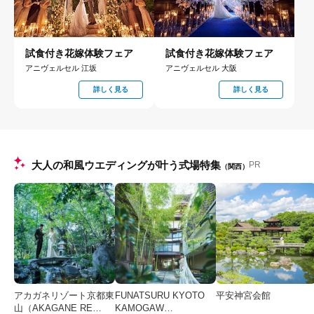
試食付き花嫁体験フェア
試食付き花嫁体験フェア
アニヴェルセル 江坂
アニヴェルセル 大阪
詳しく見る
詳しく見る
大人の和風ウエディングが叶う式場特集
PR
（関西）
アカガネリゾート京都東
FUNATSURU KYOTO
平安神宮会館
山（AKAGANE RE…
KAMOGAW…