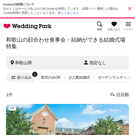
Cookieの利用について
当サイトはサービス向上のためCookieを利用しています。以降ページ遷移した場合は、
Cookie利用に同意したことになります。
詳しくはこちら
検索
お気に入り
メニュー
和歌山の顔合わせ食事会・結納ができる結婚式場
特集
和歌山県
指定なし
1
絞り込み
挙式のみOK
少人数結婚式
ガーデンウェディング
1件
注目順
PR