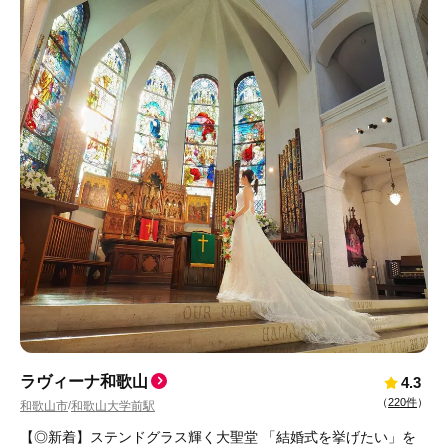
ラヴィーナ和歌山
4.3
（
220件
）
和歌山市
和歌山大学前駅
/
【◎新着】ステンドグラス輝く大聖堂 「結婚式を挙げたい」を