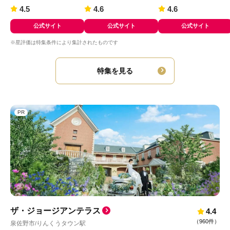
4.5
4.6
4.6
公式サイト
公式サイト
公式サイト
※星評価は特集条件により集計されたものです
特集を見る
PR
ザ・ジョージアンテラス
4.4
（
960件
）
泉佐野市
りんくうタウン駅
/