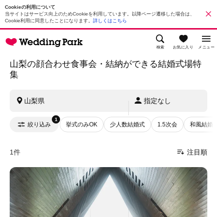
Cookieの利用について
当サイトはサービス向上のためCookieを利用しています。以降ページ遷移した場合は、
Cookie利用に同意したことになります。
詳しくはこちら
検索
お気に入り
メニュー
山梨の顔合わせ食事会・結納ができる結婚式場特
集
山梨県
指定なし
1
絞り込み
挙式のみOK
少人数結婚式
1.5次会
和風結婚
1件
注目順