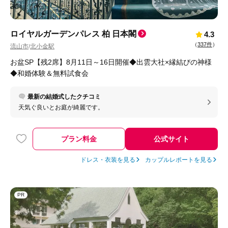
ロイヤルガーデンパレス 柏 日本閣
4.3
（
337件
）
流山市
北小金駅
/
お盆SP【残2席】8月11日～16日開催◆出雲大社×縁結びの神様
◆和婚体験＆無料試食会
最新の結婚式したクチコミ
天気ぐ良いとお庭が綺麗です。
プラン料金
公式サイト
ドレス・衣装を見る
カップルレポートを見る
PR