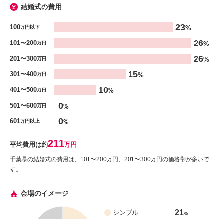
結婚式の費用
金額
23
100
%
万円以下
%
26
101〜200
%
万円
26
201〜300
%
万円
15
301〜400
%
万円
10
401〜500
%
万円
0
501〜600
%
万円
0
601
%
万円以上
211
平均費用は約
万円
千葉県の結婚式の費用は、101〜200万円、201〜300万円の価格帯が多いで
す。
会場のイメージ
21
シンプル
%