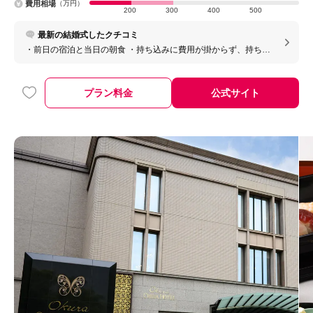
費用相場
（万円）
200
300
400
500
最新の結婚式したクチコミ
・前日の宿泊と当日の朝食 ・持ち込みに費用が掛からず、持ち込
みokが多い ・数週間前から当日に必要な物を預かってもらえた
プラン料金
公式サイト