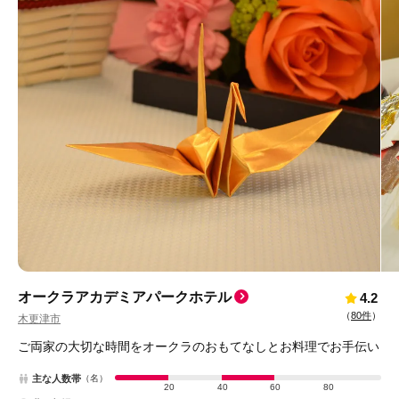
オークラアカデミアパークホテル
4.2
（
80件
）
木更津市
ご両家の大切な時間をオークラのおもてなしとお料理でお手伝い
主な人数帯
（名）
20
40
60
80