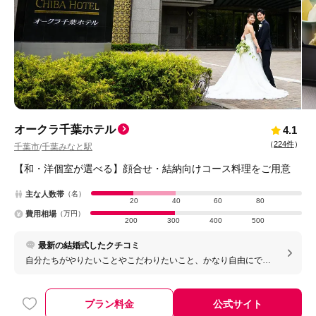
オークラ千葉ホテル
4.1
（
224件
）
千葉市
千葉みなと駅
/
【和・洋個室が選べる】顔合せ・結納向けコース料理をご用意
主な人数帯
（名）
20
40
60
80
費用相場
（万円）
200
300
400
500
最新の結婚式したクチコミ
自分たちがやりたいことやこだわりたいこと、かなり自由にでき
ます。全く制限もなく話を聞いてくださり、相談したら親身にな
って一緒に考えてくださいました。プランナーさんもそうです
が、式場のスタッフが一丸となって私たちの挙式をより良いもの
プラン料金
公式サイト
にしてくださったとおもいます。 親族や友達からもサービスを含