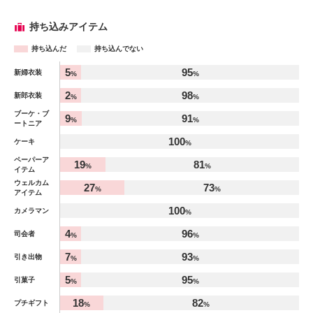
持ち込みアイテム
持ち込んだ
持ち込んでない
アイテム
5
95
新婦衣装
%
%
%
2
98
新郎衣装
%
%
ブーケ・ブ
9
91
%
%
ートニア
100
ケーキ
%
ペーパーア
19
81
%
%
イテム
ウェルカム
27
73
%
%
アイテム
100
カメラマン
%
4
96
司会者
%
%
7
93
引き出物
%
%
5
95
引菓子
%
%
18
82
プチギフト
%
%