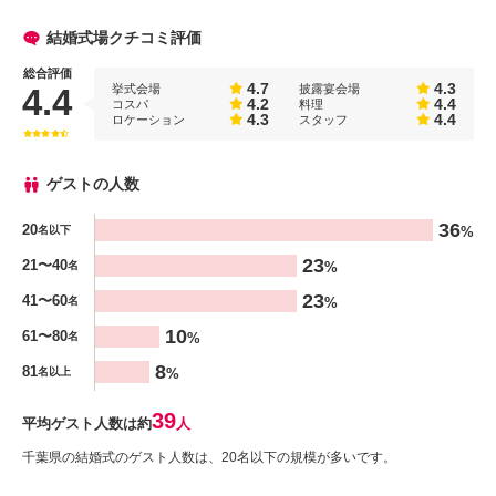
結婚式場クチコミ評価
総合評価
4.7
4.3
挙式会場
披露宴会場
4.4
4.2
4.4
コスパ
料理
4.3
4.4
ロケーション
スタッフ
ゲストの人数
人数
36
20
%
名以下
%
23
21〜40
%
名
23
41〜60
%
名
10
61〜80
%
名
8
81
%
名以上
39
平均ゲスト人数は約
人
千葉県の結婚式のゲスト人数は、20名以下の規模が多いです。