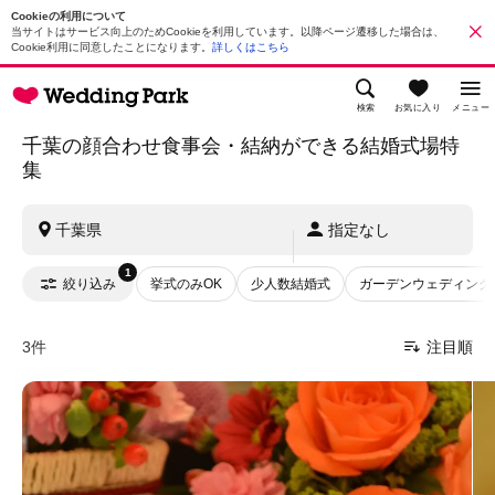
Cookieの利用について
当サイトはサービス向上のためCookieを利用しています。以降ページ遷移した場合は、
Cookie利用に同意したことになります。
詳しくはこちら
検索
お気に入り
メニュー
千葉の顔合わせ食事会・結納ができる結婚式場特
集
千葉県
指定なし
1
絞り込み
挙式のみOK
少人数結婚式
ガーデンウェディング
3件
注目順