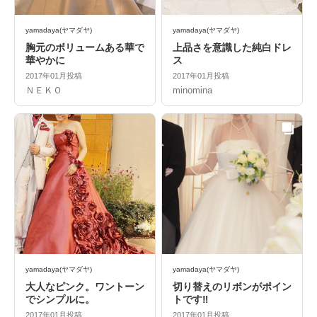
yamadaya(ヤマダヤ)
yamadaya(ヤマダヤ)
胸元のボリュームある華で
上品さを意識した純白ドレ
華やかに
ス
2017年01月投稿
2017年01月投稿
ＮＥＫＯ
minomina
yamadaya(ヤマダヤ)
yamadaya(ヤマダヤ)
大人なピンク。ワントーン
切り替えのリボンがポイン
でシンプルに。
トです‼︎
2017年01月投稿
2017年01月投稿