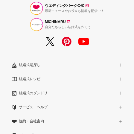
ウエディングパーク公式
最新ニュースやお役立ち情報を配信中！
MICHINARU
自分たちらしい結婚式を作ろう
結婚式場探し
結婚式レシピ
エリアから探す
結婚式のダンドリ
こだわりから探す
結婚式準備レポート『ハナレポ』
サービス・ヘルプ
雰囲気から探す
結婚式当日の動画『ムビレポ』
結婚準備ガイド
規約・会社案内
見積りから探す
Wedding Park Magazine
サイトコンセプト