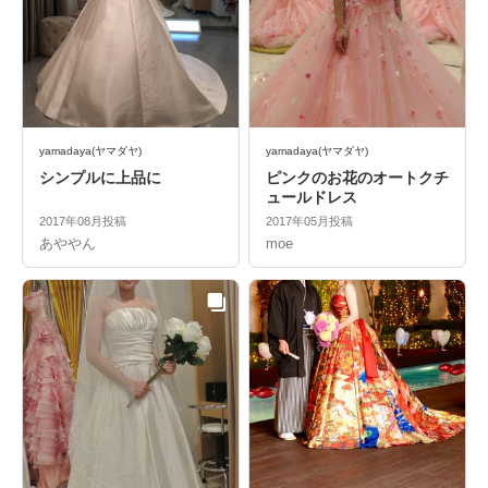
yamadaya(ヤマダヤ)
yamadaya(ヤマダヤ)
シンプルに上品に
ピンクのお花のオートクチ
ュールドレス
2017年08月投稿
2017年05月投稿
あややん
moe