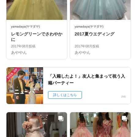
yamadaya(ヤマダヤ)
yamadaya(ヤマダヤ)
レモングリーンでさわやか
2017夏ウエディング
に
2017年08月投稿
2017年08月投稿
あややん
あややん
PICK UP
「入籍したよ！」友人と集まって祝う入
籍パーティー
詳しくはこちら
PR