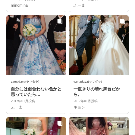
minomina
ふーま
yamadaya(ヤマダヤ)
yamadaya(ヤマダヤ)
自分には似合わない色かと
一度きりの晴れ舞台だか
思っていたら…
ら。
2017年01月投稿
2017年01月投稿
ふーま
キョン