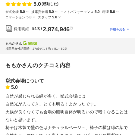
5.0
(感動した)
5.0
5.0
5.0
5.0
挙式会場
披露宴会場
コストパフォーマンス
料理
5.0
5.0
ロケーション
スタッフ
2,874,946
費用明細
54名
円
ももかさん
認証済
福岡県
女性
訪問時：27歳
ゲスト数：51～60名
ももかさんのクチコミ内容
挙式会場について
5.0
自然が感じられる緑が多く、挙式会場には
自然光が入ってき、とても明るくよかったです。
天候が良くなくても会場の照明自体が明るいので暗くなることは
ないと思います。
椅子は木製で壁の色はナチュラルベージュ、椅子の横は緑の葉で