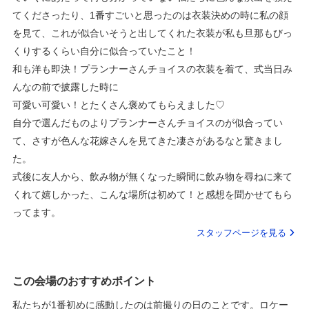
てくださったり、1番すごいと思ったのは衣装決めの時に私の顔
を見て、これが似合いそうと出してくれた衣装が私も旦那もびっ
くりするくらい自分に似合っていたこと！
和も洋も即決！プランナーさんチョイスの衣装を着て、式当日み
んなの前で披露した時に
可愛い可愛い！とたくさん褒めてもらえました♡
自分で選んだものよりプランナーさんチョイスのが似合ってい
て、さすが色んな花嫁さんを見てきた凄さがあるなと驚きまし
た。
式後に友人から、飲み物が無くなった瞬間に飲み物を尋ねに来て
くれて嬉しかった、こんな場所は初めて！と感想を聞かせてもら
ってます。
スタッフページを見る
この会場のおすすめポイント
私たちが1番初めに感動したのは前撮りの日のことです。ロケー