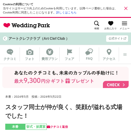
Cookieの利用について
当サイトはサービス向上のためCookieを利用しています。以降ページ遷移した場合は、
Cookie利用に同意したことになります。
詳しくはこちら
検索
お気に入り
メニュー
アートクレフクラブ（Art Clef Club ）
公式サイト
FAQ
クチコミ
フォト
費用プラン
フェア
アクセス
本番：2024年5月
投稿：2024年5月22日
スタッフ同士が仲が良く、笑顔が溢れる式場
でした！
本番
挙式・披露宴
クチコミ返信