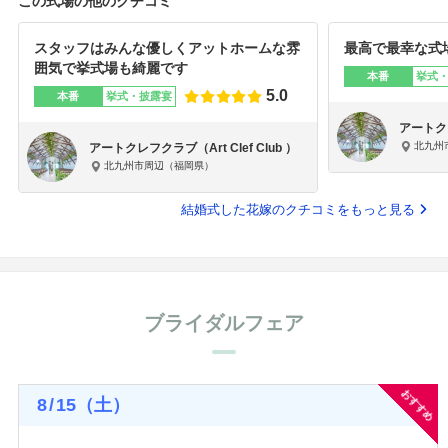
この式場の他のクチコミ
スタッフはみんな優しくアットホームな雰
最高で最幸な式
囲気で挙式場も綺麗です
本番
挙式
5.0
本番
挙式・披露宴
アートクレ
北九州
アートクレフクラブ（Art Clef Club ）
北九州市周辺（福岡県）
結婚式した花嫁のクチコミをもっと見る
ブライダルフェア
おすすめ
8
/
15
（土）