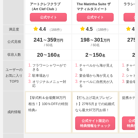
アートクレフクラブ
The Matirtha Suite ザ
ララシャ
（Art Clef Club ）
マティルタスイート
公式サイト
公式サイト
公
4.4
4.5
4.
満足度
（166件）
（188件）
241
359
198
301
275
〜
〜
万円
万円
公式見積
/ 60名
/ 60名
20
160
2
150
2
収容人数
〜
〜
名
名
フラワーシャワーがで
チャペルから海が見え
チャペ
きる
る
る
ユーザーの
お気に入り
駐車場あり
宴会場から海が見える
シャト
TOP3
オリジナルメニュー対
チャペルに自然光が入
宴会場
応
る
【挙式料＆会場費38万円
【打ち上げ花火プレゼン
提携ホテ
相当！】100％OFFの特別
ト】27年5月までの結婚式
特典♪
なら最大97万円お得！
成約情報
公式サイト限定の
公式
特典情報をチェック
特典情