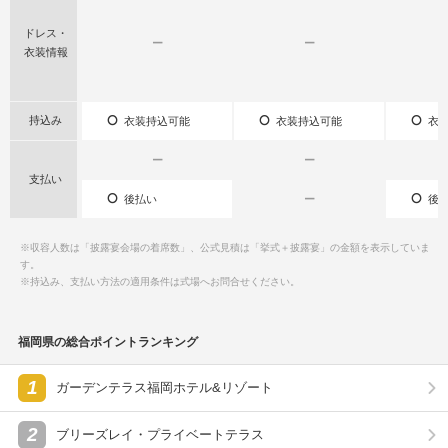
ドレス・
ー
ー
衣装情報
持込み
衣装持込可能
衣装持込可能
衣装
ー
ー
支払い
後払い
ー
後払
※収容人数は「披露宴会場の着席数」、公式見積は「挙式＋披露宴」の金額を表示していま
す。
※持込み、支払い方法の適用条件は式場へお問合せください。
福岡県の総合ポイントランキング
1
ガーデンテラス福岡ホテル&リゾート
2
ブリーズレイ・プライベートテラス