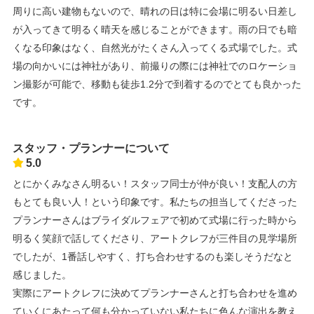
周りに高い建物もないので、晴れの日は特に会場に明るい日差し
が入ってきて明るく晴天を感じることができます。雨の日でも暗
くなる印象はなく、自然光がたくさん入ってくる式場でした。式
場の向かいには神社があり、前撮りの際には神社でのロケーショ
ン撮影が可能で、移動も徒歩1.2分で到着するのでとても良かった
です。
スタッフ・プランナーについて
5.0
とにかくみなさん明るい！スタッフ同士が仲が良い！支配人の方
もとても良い人！という印象です。私たちの担当してくださった
プランナーさんはブライダルフェアで初めて式場に行った時から
明るく笑顔で話してくださり、アートクレフが三件目の見学場所
でしたが、1番話しやすく、打ち合わせするのも楽しそうだなと
感じました。
実際にアートクレフに決めてプランナーさんと打ち合わせを進め
ていくにあたって何も分かっていない私たちに色んな演出を教え