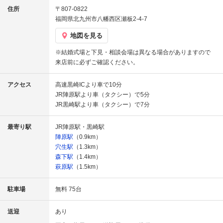
住所
〒807-0822
福岡県北九州市八幡西区瀬板2-4-7
地図を見る
※結婚式場と下見・相談会場は異なる場合がありますので
来店前に必ずご確認ください。
アクセス
高速黒崎ICより車で10分
JR陣原駅より車（タクシー）で5分
JR黒崎駅より車（タクシー）で7分
最寄り駅
JR陣原駅・黒崎駅
陣原駅
（0.9km）
穴生駅
（1.3km）
森下駅
（1.4km）
萩原駅
（1.5km）
駐車場
無料 75台
送迎
あり