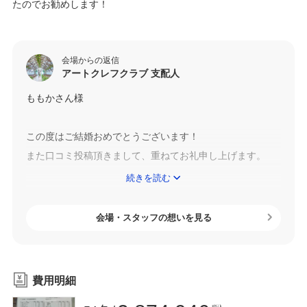
たのでお勧めします！
会場からの返信
アートクレフクラブ 支配人
ももかさん様
この度はご結婚おめでとうございます！
また口コミ投稿頂きまして、重ねてお礼申し上げます。
続きを読む
各内容につきまして、多大なるお褒めのお言葉を頂きまし
た事、本当にありがとうございます！
会場・スタッフの想いを見る
チャペルリニューアルの際に、椅子の背もたれの高さは凄
く拘りました。
一般的なチャペルは背もたれが高く、着物の帯の兼ね合い
費用明細
やゲストがお二人を見ずらいという懸念点を感じておりま