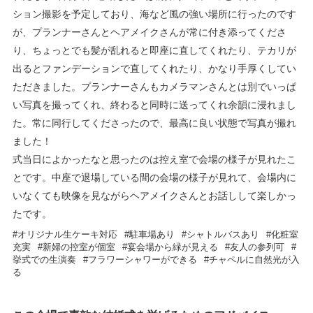
ション撮影を予定しており、海など風の強い場所に行ったのです
が、プランナーさんとヘアメイクさんが常に付き添ってくださ
り、ちょっとでも髪が乱れると即座に直してくれたり、テカリが
出るとファンデーションで直してくれたり、かなり手厚くしてい
ただきました。プランナーさんもカメラマンさんとは別でいっぱ
い写真を撮ってくれ、終わると同時に送ってくれ余韻に浸れまし
た。常に同行してくださったので、最高に良い状態で写真が撮れ
ました！
式当日によかったなと思ったのは控え室で会場の様子が見れたこ
とです。中座で退場している間の会場の様子が見れて、会場内に
いなくても映像を見ながらヘアメイクさんとお話しして楽しかっ
たです。
オリジナル生ケーキ対応
駐車場あり
シャトルバスあり
化粧室
充実
新婦の控室が個室
宴会場から緑が見える
友人の参列可
挙式での生演奏
フラワーシャワーができる
チャペルに自然光が入
る