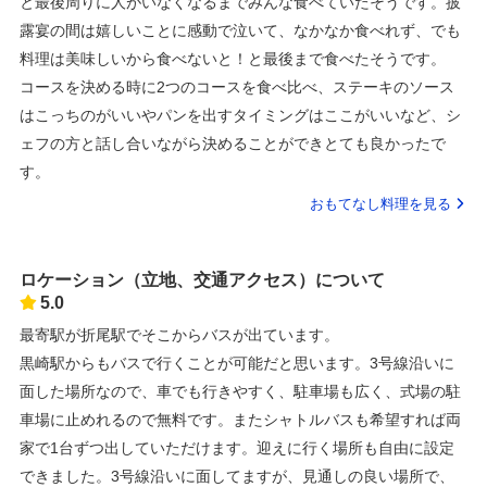
と最後周りに人がいなくなるまでみんな食べていたそうです。披
露宴の間は嬉しいことに感動で泣いて、なかなか食べれず、でも
料理は美味しいから食べないと！と最後まで食べたそうです。
コースを決める時に2つのコースを食べ比べ、ステーキのソース
はこっちのがいいやパンを出すタイミングはここがいいなど、シ
ェフの方と話し合いながら決めることができとても良かったで
す。
おもてなし料理を見る
ロケーション（立地、交通アクセス）について
5.0
最寄駅が折尾駅でそこからバスが出ています。
黒崎駅からもバスで行くことが可能だと思います。3号線沿いに
面した場所なので、車でも行きやすく、駐車場も広く、式場の駐
車場に止めれるので無料です。またシャトルバスも希望すれば両
家で1台ずつ出していただけます。迎えに行く場所も自由に設定
できました。3号線沿いに面してますが、見通しの良い場所で、