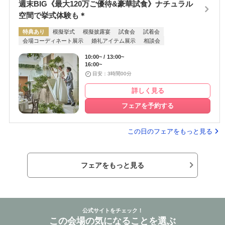
週末BIG《最大120万ご優待&豪華試食》ナチュラル
空間で挙式体験も＊
特典あり
模擬挙式
模擬披露宴
試食会
試着会
会場コーディネート展示
婚礼アイテム展示
相談会
10:00~
13:00~
16:00~
目安：3時間00分
詳しく見る
フェアを予約する
この日のフェアをもっと見る
フェアをもっと見る
公式サイトをチェック！
この会場の気になることを選ぶ