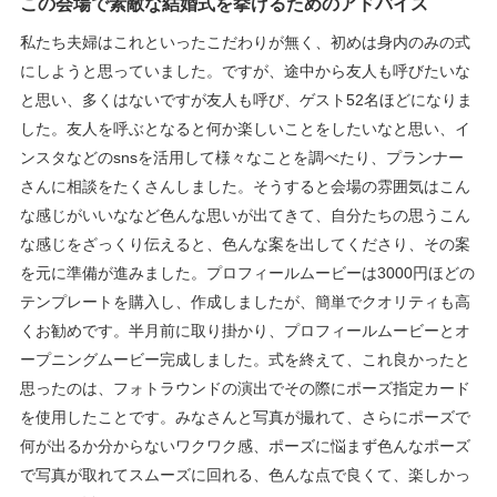
この会場で素敵な結婚式を挙げるためのアドバイス
私たち夫婦はこれといったこだわりが無く、初めは身内のみの式
にしようと思っていました。ですが、途中から友人も呼びたいな
と思い、多くはないですが友人も呼び、ゲスト52名ほどになりま
した。友人を呼ぶとなると何か楽しいことをしたいなと思い、イ
ンスタなどのsnsを活用して様々なことを調べたり、プランナー
さんに相談をたくさんしました。そうすると会場の雰囲気はこん
な感じがいいななど色んな思いが出てきて、自分たちの思うこん
な感じをざっくり伝えると、色んな案を出してくださり、その案
を元に準備が進みました。プロフィールムービーは3000円ほどの
テンプレートを購入し、作成しましたが、簡単でクオリティも高
くお勧めです。半月前に取り掛かり、プロフィールムービーとオ
ープニングムービー完成しました。式を終えて、これ良かったと
思ったのは、フォトラウンドの演出でその際にポーズ指定カード
を使用したことです。みなさんと写真が撮れて、さらにポーズで
何が出るか分からないワクワク感、ポーズに悩まず色んなポーズ
で写真が取れてスムーズに回れる、色んな点で良くて、楽しかっ