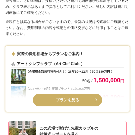
※各項目ごとの金額は、投稿いただいた費用明細画像から算出をしているた
した！
め、グラフ表示はあくまで参考としてご利用ください。詳しい内訳は費用明
また式場の近くにお立ち寄りの際は、是非とも遊びに来て
細画像にてご確認ください。
ください♪
※現在とは異なる場合がございますので、最新の状況は各式場にご確認くだ
スタッフ一同、心よりお待ちしております！
さい。なお、費用明細の内容を式場との価格交渉などに利用することはご遠
慮ください。
実際の費用相場からプランをご案内！
アートクレフクラブ（Art Clef Club ）
〈会場費全額無料特典付き！〉26年10〜12月【 50名180万円 】
1,500,000
50名
円
【2027年7～9月】夏婚プラン＊ 80名/264万円
2,640,000
80名
円
プランを見る
この式場で挙げた先輩カップルの
結婚式レポートを見る