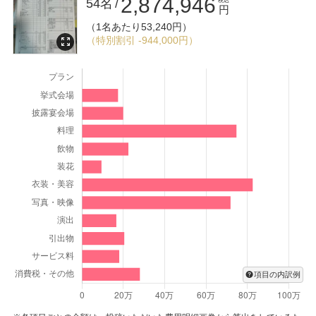
2,874,946
して...
54名
税込
円
リニューアルの際に、おの高さに致しました！
（1名あたり53,240円）
（特別割引 -944,000円）
実際にももかさん様にこのようなお言葉を頂けました事
に、凄く嬉しく思いました！
私も含め、各スタッフにお褒めのお言葉、本当にありがと
うございます♪
お二人が一番初めにご来館された際の、フェア試食料理に
気に入って頂き、披露宴当日もお二人の気にいったデザー
トをゲストの皆様に召し上がっていただけて良かったと思
います。
これからもももかさん様に頂きましたお言葉を胸に、新郎
新婦様の大事に想う気持ちを、結婚式というカタチに変え
項目の内訳例
て行きたいと思います♪
この度は口コミ投稿頂きまして、誠にありがとうございま