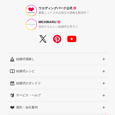
ウエディングパーク公式
最新ニュースやお役立ち情報を配信中！
MICHINARU
自分たちらしい結婚式を作ろう
結婚式場探し
結婚式レシピ
エリアから探す
結婚式のダンドリ
こだわりから探す
結婚式準備レポート『ハナレポ』
サービス・ヘルプ
雰囲気から探す
結婚式当日の動画『ムビレポ』
結婚準備ガイド
規約・会社案内
見積りから探す
Wedding Park Magazine
サイトコンセプト