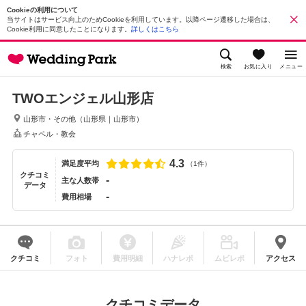
Cookieの利用について
当サイトはサービス向上のためCookieを利用しています。以降ページ遷移した場合は、
Cookie利用に同意したことになります。
詳しくはこちら
検索
お気に入り
メニュー
TWOエンジェル山形店
山形市・その他
（
山形県
｜
山形市
）
チャペル・教会
4.3
満足度平均
（1件）
クチコミ
-
主な人数帯
データ
-
費用相場
クチコミ
フォト
費用明細
ハナレポ
ムビレポ
アクセス
クチコミデータ