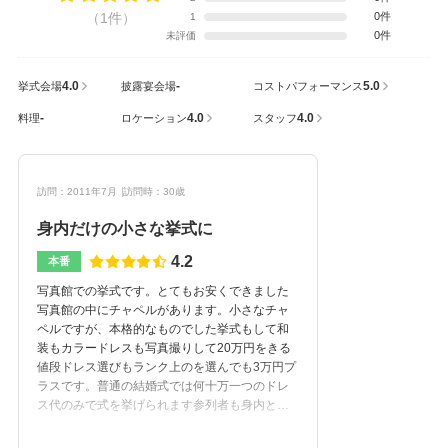
（1件）
0件
1
0件
未評価
4.0
-
5.0
挙式会場
披露宴会場
コストパフォーマンス
-
4.0
4.0
料理
ロケーション
スタッフ
訪問：2011年7月
訪問時：30歳
身内だけの小さな挙式に
4.2
本番
写真館での挙式です。とてもお安くできました
写真館の中にチャペルがあります。小さなチャ
ペルですが、本格的なものでした挙式もして和
装もカラードレスも写真撮りして20万円をきる
値段ドレス選びもランク上のを選んでも3万円プ
ラスです。普通の結婚式では何十万一つのドレ
ス代のみで式を挙げられます参列者も身内と友
達十分入れます。いろんなプランもあるみたい
です。式後はどこか食事会で好きなものを食べ