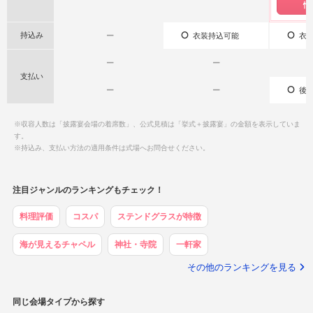
情
持込み
ー
衣装持込可能
衣装
ー
ー
支払い
ー
ー
後払
※収容人数は「披露宴会場の着席数」、公式見積は「挙式＋披露宴」の金額を表示していま
す。
※持込み、支払い方法の適用条件は式場へお問合せください。
注目ジャンルのランキングもチェック！
料理評価
コスパ
ステンドグラスが特徴
海が見えるチャペル
神社・寺院
一軒家
その他のランキングを見る
同じ会場タイプから探す