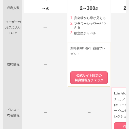
2
300
2
収容人数
〜
〜
名
名
宴会場から緑が見える
ユーザーの
フラワーシャワーがで
ー
お気に入り
きる
TOP3
独立型チャペル
新郎新婦1泊2日宿泊プレ
ゼント
成約情報
ー
公式サイト限定の
特典情報をチェック
Lulu fe
チェ)
K
(キヨコハ
ドレス・
ー ウエデ
ー
ー
衣装情報
レクショ
ドレ