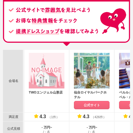
会場名
TWOエンジェル山形店
仙台ロイヤルパークホ
ベルルク
テル
ベル・ル
公式サイト
公
4.3
4.3
4
満足度
（1件）
（426件）
- 万円~
- 万円~
公式見積
/ - 名
/ - 名