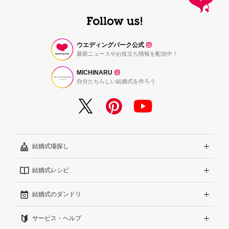
ウエディングパーク公式
最新ニュースやお役立ち情報を配信中！
MICHINARU
自分たちらしい結婚式を作ろう
結婚式場探し
結婚式レシピ
エリアから探す
結婚式のダンドリ
こだわりから探す
結婚式準備レポート『ハナレポ』
サービス・ヘルプ
雰囲気から探す
結婚式当日の動画『ムビレポ』
結婚準備ガイド