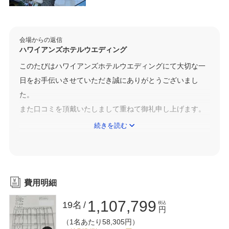
会場からの返信
ハワイアンズホテルウエディング
このたびはハワイアンズホテルウエディングにて大切な一
日をお手伝いさせていただき誠にありがとうございまし
た。
また口コミを頂戴いたしまして重ねて御礼申し上げます。
続きを読む
約4か月間のメールやオンラインのみのやり取りで迎えた当
日でしたね。いつも素直なご意見をぶつけてくださり、本
番が近づくにつれて徐々に温度感が高まっていき、いつも
嬉しく思っておりました。
費用明細
お二人がイメージされておりましたヤシの木でのお写真撮
1,107,799
19名
税込
影は、
円
（1名あたり58,305円）
とても素敵でしたし、何よりお二人にご満足いただけたこ