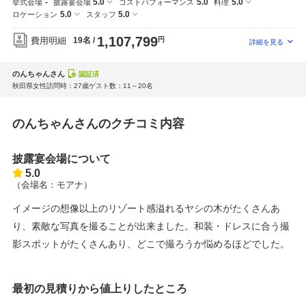
-
5.0
5.0
5.0
挙式会場
披露宴会場
コストパフォーマンス
料理
5.0
5.0
ロケーション
スタッフ
1,107,799
費用明細
19名
円
のんちゃんさん
認証済
秋田県
女性
訪問時：27歳
ゲスト数：11～20名
のんちゃんさんのクチコミ内容
披露宴会場について
5.0
（会場名：モアナ）
イメージの想像以上のリゾート感溢れるヤシの木がたくさんあ
り、素敵な写真を撮ることが出来ました。和装・ドレスに合う撮
影スポットがたくさんあり、どこで撮ろうか悩めるほどでした。
最初の見積りから値上りしたところ