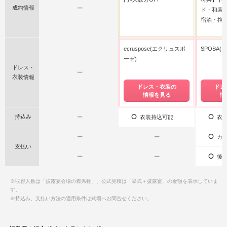
成約情報
ー
ド・和装各
宿泊・控室
ecruspose(エクリュスポ
SPOSA(
ーゼ)
ドレス・
ー
衣装情報
ドレス・衣装の
ドレ
情報を見る
情
持込み
ー
衣装持込可能
衣装
ー
ー
カー
支払い
ー
ー
後払
※収容人数は「披露宴会場の着席数」、公式見積は「挙式＋披露宴」の金額を表示していま
す。
※持込み、支払い方法の適用条件は式場へお問合せください。