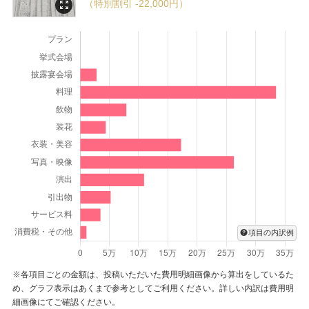
（特別割引 -22,000円）
とが
幸いでございます。
お料理もひとつひとつ料理人のこだわりが詰まっており、
隠し味などにハワイアンテイストを盛り込んでおります。
お料理に関しましてもご満足いただけたようで、とても嬉
しく思います。
是非また皆様でハワイアンズに遊びにいらしてください
ね。
皆様の末永いお幸せをスタッフ一同願っております。
項目の内訳例
※各項目ごとの金額は、投稿いただいた費用明細画像から算出をしているた
め、グラフ表示はあくまで参考としてご利用ください。詳しい内訳は費用明
細画像にてご確認ください。