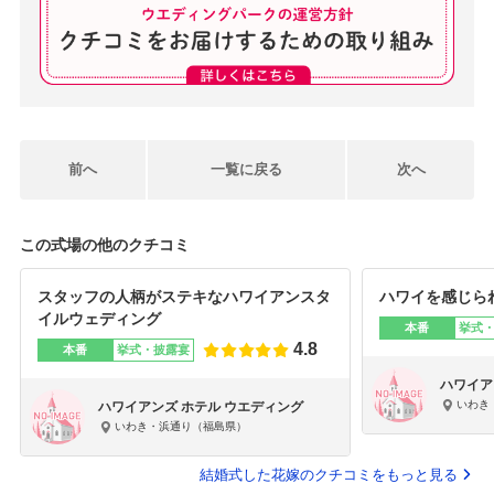
前へ
一覧に戻る
次へ
この式場の他のクチコミ
スタッフの人柄がステキなハワイアンスタ
ハワイを感じら
イルウェディング
本番
挙式
4.8
本番
挙式・披露宴
ハワイア
いわき
ハワイアンズ ホテル ウエディング
いわき・浜通り（福島県）
結婚式した花嫁のクチコミをもっと見る