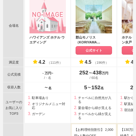
会場名
ハワイアンズ ホテル ウ
郡山モノリス
ホテル テ
エディング
（KORIYAMA
ン水戸
MONOLITH）
公式サイト
公
4.2
4.5
4.
満足度
（111件）
（196件）
252
438
〜
- 万円~
万円
公式見積
/ - 名
/ 60名
5
152
2
収容人数
〜
〜
名
名
駐車場あり
チャペルに自然光が入
駅から
る
ユーザーの
オリジナルメニュー対
駅直結
お気に入り
応
宴会場から緑が見える
宿泊施
TOP3
ガーデン
チャペルから緑が見え
る
【お料理特別割引】 2,000
【130万
円×人数分OFF
特典】ド