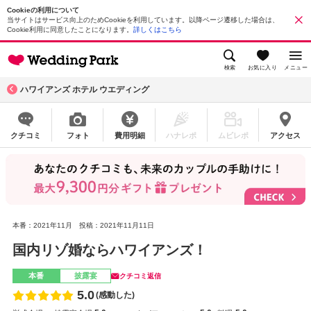
Cookieの利用について
当サイトはサービス向上のためCookieを利用しています。以降ページ遷移した場合は、
Cookie利用に同意したことになります。
詳しくはこちら
検索
お気に入り
メニュー
ハワイアンズ ホテル ウエディング
クチコミ
フォト
費用明細
ハナレポ
ムビレポ
アクセス
本番：2021年11月
投稿：2021年11月11日
国内リゾ婚ならハワイアンズ！
本番
披露宴
クチコミ返信
5.0
(感動した)