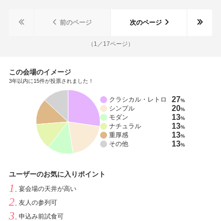
ってきていただけました。控室が広々してて良かったです！3人
しかいませんでしたが広い部屋を用意していただけました。ト
前のページ
次のページ
イレが広くて披露宴会場の近くにありよかったです。
（
1
／
17
ページ）
この会場のイメージ
3年以内に15件が投票されました！
27
クラシカル・レトロ
%
20
シンプル
%
13
モダン
%
13
ナチュラル
%
13
重厚感
%
13
その他
%
ユーザーのお気に入りポイント
宴会場の天井が高い
友人の参列可
申込み前試食可