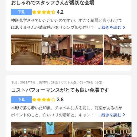
おしゃれでスタッフさんが親切な会場
せて食べたパンも、とても香りがあって美味しかったです。ド
リンクはすべてノンアルコールでしたが、スパークリングワイ
4.2
下見
ンから始まり、ワインもビールもカクテルもあり、種類が多く
神殿見学させていただいたのですが、すごく綺麗と言うわけで
てとても楽しめました。駅から迷わずに着きます。実際に歩い
はありませんが清潔感がありシンプルな作りでした。床の色が
…続きを読む
て5分程で着きました。友人と会話してたのであっという間に着
派手で少し気になりましたが、天井の高い披露宴会場だった
きます。ホテルなので駐車場も完備されている為、友人は車で
り、ゴージャスな披露宴会場があったり自分に合った会場を見
来館していました。ドリンクが少なくなっていると、すぐに気
つけられるかなと思いました。駅から徒歩2分で着くので、打ち
付いてくれました。ゲストのことをしっかり見てくれている印
合わせに行く際のことを考えたり、来てくださるゲストのこと
象を受けました。案内されていた方もすごく丁寧な接客をして
を考えるととても便利な場所だなと感じました。とても丁寧に
頂けました。おいしいお料理に満足
対応してくださり、見積書の内訳についても一つ一つ詳しく説
明してくださいました。最後までこの会場と迷い神殿に入れる
下見：2021年7月
訪問時：28歳
ゲスト人数：61～70名
（予定）
人数が少し足りなかったため諦めました。費用も控えめで自分
コストパフォーマンスがとても良い会場です
の納得いく結婚式が上がりそうな会場だなと感じました。見積
もりはたくさんオプションを付けてもらって出してもらったほ
3.8
下見
うが差額がないのでお勧めです。
木彫で落ち着いた印象。チャペルに入る前に、前室があるのが
ポイントのこと。白いユリの増加と、キャンドルが飾られてお
…続きを読む
り素敵でした。会場名『万里」60～70名規模だとこちらをつか
うとのこと。ブラウンを基調として会場で、とても素敵でし
た。高砂に対して横長の会場なので、ゲストの顔もよく見えい