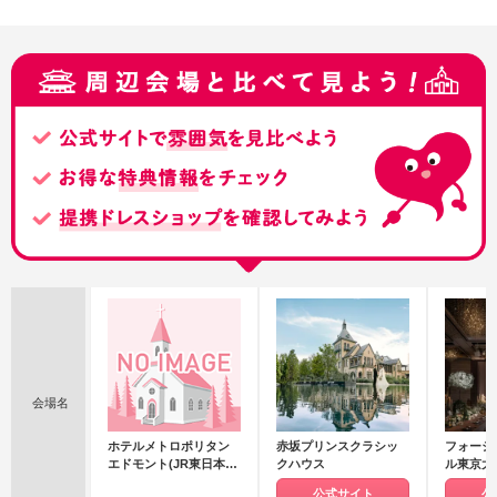
会場名
ホテルメトロポリタン
赤坂プリンスクラシッ
フォーシ
エドモント(JR東日本ホ
クハウス
ル東京大
テルズ)
公式サイト
公