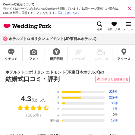
Cookieの利用について
当サイトはサービス向上のためCookieを利用しています。以降ページ遷移した場合は、
Cookie利用に同意したことになります。
詳しくはこちら
検索
お気に入り
メニュー
ホテルメトロポリタン エドモント(JR東日本ホテルズ)
クチコミ
フォト
費用明細
ハナレポ
ムビレポ
アクセス
ホテルメトロポリタン エドモント(JR東日本ホテルズ)の
結婚式口コミ・評判
クチコミを投稿する
225件
5
4.3
229件
4
良かった
39件
3
1件
2
（506件）
0件
1
12件
未評価