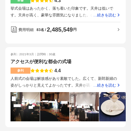
4.3
本番
を置いている人におすすめです！ホテル内は暗くて古めの印象
挙式会場はあったかく、落ち着いた印象です。天井は低いで
があったため、美味しいお料理とクラシカルな雰囲気に魅力を
す。天井が高く、豪華な雰囲気になりました。会場が少し古い
…続きを読む
感じる方におすすめです。
ため、装花にお金をかけたので、値上がりしました。ペーパー
アイテムを外注に、引出物、カメラマン、ドレス、プチギフト
2,485,549
費用明細
円
83名
を都民共済で頼みました。持ち込み料はかかりましたが、持ち
込み料がかかってもその方が安かったです。とてもおいしいで
す。一般的なフレンチではなく、とてもこだわっているので、
参列：2021年3月
訪問時：30歳
招待客からも好評でした。立地は良く、駅からも近いですし、
アクセスが便利な都会の式場
休日は人が少なかったことが良かったです。質問したらなんで
もすぐに答えてくれて助かりました。みなさんとても優しく、
4.4
参列
気の遣える方ばかりでした。披露宴会場が天井が高く、豪華に
人前式の会場は解放感があり素敵でした。広くて、新郎新婦の
見えたのが印象的でした。プランナーだけでなくスタッフ全員
姿がしっかりと見えてよかったです。天井が高くて広々してい
…続きを読む
の接客態度が重要だと思います。
てよかったです。雰囲気は一般的なホテルの披露宴会場といっ
た感じです。お肉やアワビが特に美味しかったです。料理の量
は比較的少なめだった気がします。飯田橋の駅から歩いてすぐ
です。1階にはカフェがあり休憩などもできます。入口も分かり
やすいと思います。クロークの方や披露宴会場の方、皆様親切
でよかったです。ドリンクがなくなったら、すぐに気づいて持