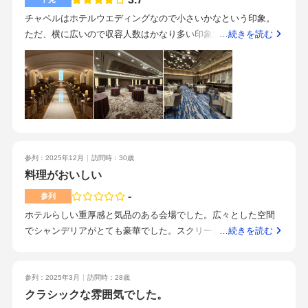
チャペルはホテルウエディングなので小さいかなという印象。
ただ、横に広いので収容人数はかなり多い印象でした。2つ披露
…続きを読む
宴会場がありました。ホテルウエディングなだけあり100名以上
余裕で入るとても広い披露宴会場です。重厚感があり、若者ウ
エディングより30代以上の大人なウエディングな印象でした。
ホテルウエディングなので専門式場と比べて安いです。料理は
推しているだけあってどれも本当に美味しいです。お土産でい
ただいたデニッシュもとっても美味でした。水道橋と飯田橋か
ら行けるため路線は多くて便利です。ただ、ホテルまでの道が
参列：2025年12月
訪問時：30歳
華やかでは無いので、そこはどうしようもないですが、駅から
料理がおいしい
雰囲気を楽しみたいなら少し印象違いになると思います。シェ
フ自慢の料理大人な結婚式をしたいならおすすめですホテルウ
-
参列
エディングも見てみたかったから
ホテルらしい重厚感と気品のある会場でした。広々とした空間
でシャンデリアがとても豪華でした。スクリーンも大きく、映
…続きを読む
像演出がどの席からでも見やすかったです。スタッフの方々も
ドリンクのおかわりなどを頼む際もすぐに気づいてくださいま
した。飯田橋駅と水道橋駅のどちらからもアクセスできるので
参列：2025年3月
訪問時：28歳
非常に便利です。私は飯田橋から歩きましたが、徒歩数分で着
クラシックな雰囲気でした。