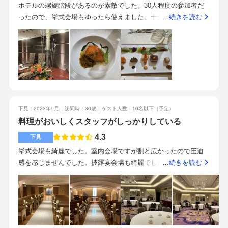
ホテルの螺旋階段があるのが素敵でした。30人程度の参加者だ
ったので、挙式会場もゆったら使えました。十分なスペースが
…続きを読む
ありました。設備として、スクリーンが大きく見やすかったの
と、会場が2.3階だったので移動が楽でした全て美味しかったで
す。特にお肉が美味しかったです。駅から近くてアクセス良い
です。地方から来る人も迷わないと思います。スタッフの方は
親切丁寧でした。一つ残念だったのは、挙式時の神聖な時にカ
メラマンの方の足跡が大きくかなり響いていました。気になっ
たのは私だけだったかもしれませんが、少し残念だと感じまし
下見：2023年9月
訪問時：30歳
ゲスト人数：10名以下
（予定）
た。パイプオルガンの演奏と讃美歌を参列者が歌うのは初めて
料理がおいしくスタッフがしっかりしている
の経験でしたとても良い式でした。時間があっという間でし
た。
4.3
下見
挙式会場も綺麗でした。室内会場ですが割と広かったので圧迫
感を感じませんでした。披露宴会場も綺麗でした。窓はありま
…続きを読む
せんが広々としており、窮屈な印象はありませんでした。見積
もりは10名で77万円でした。なるべくシンプルに、余計なオプ
ションは付けたくないと最初から伝えていたので、可能な限り
予算内に収まるよう見積もりを作成してくれました。料理に力
を入れていることもあり、大変おいしかったです。特にデザー