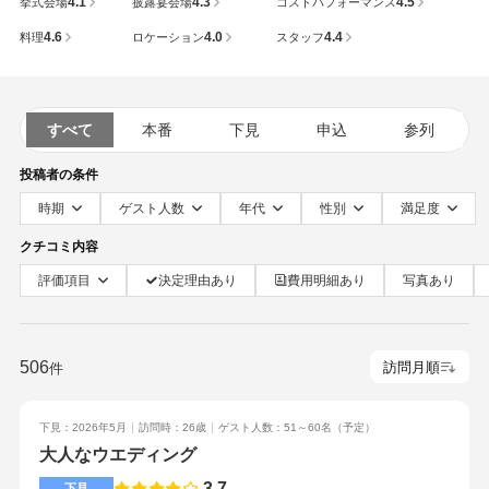
4.1
4.3
4.5
挙式会場
披露宴会場
コストパフォーマンス
4.6
4.0
4.4
料理
ロケーション
スタッフ
すべて
本番
下見
申込
参列
投稿者の条件
時期
ゲスト人数
年代
性別
満足度
クチコミ内容
評価項目
決定理由あり
費用明細あり
写真あり
506
件
下見：2026年5月
訪問時：26歳
ゲスト人数：51～60名
（予定）
大人なウエディング
3.7
下見