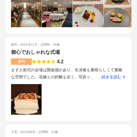
思います。大きいところでは100人以上入ります。どの会場を選
んでも金額的にはあまり変わらないようです。見積りについて
は他のホテルさんとあまり変わらないですが、都民共済連携の
式場さんなので、加入者はかなりお得で式ができるかと思いま
す。料理は感動するほど美味しかったです。食のエドモンドと
言われているそうで間違いないです。特にメインのお肉料理が
参列：2021年11月
訪問時：28歳
美味しかったです。お料理だけで選ぶなら間違いなく見学した
都心でおしゃれな式場
式場で一番美味しかったです。駅からは7〜8分歩きました。ホ
テルが大きく目立つので重厚感がありオススメです。初めての
4.2
参列
会場見学で、親切に教えてくれました。見積りについても相談
まず人前式の会場は開放感があり、生演奏も素晴らしくて素敵
にのってくれそうで安心しました。お料理は見学したどの式場
な空間でした。花嫁との距離も近く、写真をしっかり撮ること
…続きを読む
よりも美味しかったです。落ち着いたご夫婦にオススメです。
ができたので嬉しかったです。披露宴会場は開放感を感じれ
ホテルに重厚感はあり、トイレなど細かなところも綺麗でし
て、終始リラックス出来ました。他の口コミでもありますが、
た。なにを選ぶかで式場を決めると良いと思います。エドモン
本当に美味しかったです。お皿に5種類のオードブルがのってい
ドさんはお料理がとってもおいしかったです。専門式場などに
たのですが、そのそれぞれにソースがついており、とても手が
比べるとドレスの数や演出は少なめのように感じました。
込んでいるのがよくわかるお料理で、感動しました。和洋折衷
のコースでしたが、和食も出汁の香る本格的なものでした。お
寿司も握りたてのようにツヤツヤで本格的でした。メインのお
下見：2021年8月
訪問時：27歳
料理はもちろん、付け合わせやソースも抜群に美味しく、あわ