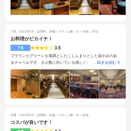
いとおもいました。込み込みの見積書を作ってくださいました
が、他の会場と比べてもかなり安かったです。ホテルのスタッ
フの方曰く、都内で一番最初の見積書と最後の見積書の金額の
差が少ないとのことでした。お肉は普通でしたが、パンが温か
下見：2021年7月
訪問時：28歳
ゲスト人数：11～20名
（予定）
くおいしかったです。デザートもおいしかったです。飯田橋、
お料理がピカイチ！
水道橋からすぐなのでアクセスはよいと思います。スタッフさ
んは、非常に完結に話してくださるのでわかりやすかったで
3.5
下見
す。状況が見えないということもありますが、コロナでの延期
ブラウンとグリーンを基調としたこじんまりとした温かみのあ
についてのキャンセル料などについて詳しく説明してもらえな
るチャペルです。少人数に向いている感じがします。絨毯にイ
…続きを読む
かったので少し不信感を感じました。・駅から近いのでアクセ
ンパクトがあり、シャンデリアなども重なって重厚感がありま
スにこだわる方にはよいと思います。・会場が5つあるそうです
す。ドレスやテーブルコーディネートは困りそうです。一番お
が、人数により使用できる部屋が限られているようなので見学
安いお料理のコースで大満足だったため、結果的にコスパが良
前に、しっかりと招待人数を確定しておくとよいかとおもいま
くなりそうです。下見したどの式場よりも美味しかったです！
す。
お皿を温めて提供してくれたり、お上品な薄味すぎない満足で
きる味付け、数種類のソースでいただくお肉等文句なしでし
た！最寄りの駅からは割と遠く感じました。オフィス街で休日
本番：2021年5月
訪問時：28歳
ゲスト人数：81～90名
は人気(ひとけ)がないそうで、景色もあまり楽しくない道をひた
コスパが良いです！
すら歩いていくという感覚でした。式場の方は、人通りが少な
く落ち着いていることをかなり推していました。お料理に重き