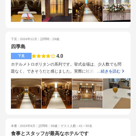
スケール感と豪華さがあり印象的でした。その他の会場も設備
や広さに不満はなく、人数に応じて十分なキャパシティがある
と感じましたが、「悠久」を見た後だと天井がやや低く感じる
かもしれません。飯田橋駅から徒歩圏内でアクセスしやすく、
周辺にも施設が揃っているため、ゲストにとっても便利な立地
下見：2024年11月
訪問時：29歳
だと感じました。料理を売りにしているだけあり、試食でいた
四季島
だいた料理は本当に美味しく、とても満足度が高かったです。
スタッフの対応もホテルならではの丁寧なホスピタリティが感
4.0
下見
じられ、全体的にコストパフォーマンスの良い式場だと思いま
ホテルメトロポリタンの系列です。挙式会場は、少人数でも問
した。コストパフォーマンスを重視する方には特におすすめの
題なく、できそうだと感じました。実際に社員さんが挙式した
…続きを読む
式場です。料理の美味しさは大きな魅力なので、ゲストへのお
チャペルを案内してもらいましたが、段差がなく、こじんまり
もてなしを重視する場合は強みになると思います。遠方からの
としていて、家族婚で最適だと思いました！家族婚でも、大人
ゲストの参加も想定されたため、挙式後そのまま宿泊できる点
数でも、問題なくできると思います！壁のデザインがちょっと
に魅力を感じ、ホテルウエディングの候補として下見見学をし
独特なので、そのあたり気になる場合は要チェックだと思いま
ました。
す！良いと思います！見積もりは高いとは思いませんでした。
実際に働いている社員さんがご自身の挙式会場として選ぶくら
いですから良いのでしょう。四季島のメニューを手掛けたシェ
本番：2024年9月
訪問時：39歳
ゲスト人数：41～50名
フのお料理なので、とても美味しかったです！飯田橋の駅から
食事とスタッフが最高なホテルです
近くです。東京大神宮も近くにあります。東京大神宮で挙式す