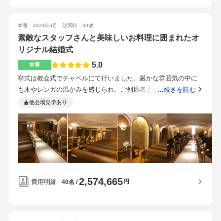
トが良かったです駅から近いのでゲストにとっても便利だと思
います。メトロポリタン系列ですが駅直結ではありませんでし
本番：2023年6月
訪問時：33歳
た。こちらの希望をふまえてプランナーさんが色々と提案して
素敵なスタッフさんと美味しいお料理に囲まれたオ
くれるので、打ち合わせがスムーズでしたスタッフの方がしっ
リジナル結婚式
かりしており、予算とイメージを伝えれば可能な限り予算内に
収めてくれると思います。見積もりと実際の内容になるべく齟
5.0
本番
齬がないよう、最初のうちから希望をきちんと伝えておくこと
挙式は教会式でチャペルにて行いました。厳かな雰囲気の中に
が大切だと思います。こぢんまりとした、料理や雰囲気にこだ
も木やレンガの温かみを感じられ、ご列席者との距離も近くて
…続きを読む
わるカップルにおすすめです。
アットホームなところが気に入りました。バージンロードに映
他会場見学あり
る様子も写真におさめられてとても素敵でした。披露宴会場に
選んだ万里は、ブラウンをベースにシックで落ち着いた雰囲気
でした。装花やテーブルテーブルコーディネートを白とブルー
系でまとめ、ご列席者へのサプライズとして持ち込みした箸置
きや写真立て等を座席に設置していただくこともでき、イメー
ジ通りの会場にしていただきました。当初の見積もりをご作成
2,574,665
いただく時点で、自分たちの要望をしっかりとヒアリングして
費用明細
円
40名
くださり、現実に近いもので計上いただいておりました。その
ため、想定していなかった出費はなく、全て納得してお金をか
けた部分です。・お料理の差し替え料・ウエディングケーキの