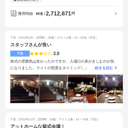
もいます。おそらくどれを選んでもクオリティは高いです。コ
た。ベージュの絨毯にホワイトの壁が明るい雰囲気の会場で
たところにあるため、周りが静かなところも良いと思います。
ロナ禍なのに活気あふれる式場でした。路線がいっぱいあるの
す。尖った色味ではないので、装花やドレスの色味を選ばない
2,712,671
スタッフさんが素晴らしいの一言に尽きます。フェアにてご対
費用明細
円
48名
で、東京で挙げるならおすすめです。
と思います。・挙式時の演奏部隊（新郎のこだわりでバイオリ
応くださったスタッフさんは自分たちの事情に真摯に向き合
ン入れました）・新婦のドレス代（ブランド料）・新婦の頭の
い、要望に寄り添いながらも責任感を持って受け答えしてくだ
花代（生花にしたため）・両親への花束贈呈の花束（母の好き
さいました。プランナーさんはそのスタッフさんとは異なる方
な青い花を入れたら若干値上がり）元々の見積もりがきちんと
下見：2023年2月
訪問時：28歳
ゲスト人数：51～60名
（予定）
でしたが、しっかり引き継ぎを行ってくださり、お話の認識の
スタッフさんが良い
現実を反映して作られていたし、どれも「上がってもいいから
違い等一切滞りなく進めさせていただくことができました。そ
やる！」と覚悟の上で決断したので納得しています。仕事の繁
の後試食会や打ち合わせで伺った際も必ずお声がけくださり、
3.0
下見
忙期の兼ね合いで日曜挙式になった結果、いきなり何もしてい
結婚式当日も会いに来てくださるくらい、温かいお人柄でし
挙式の雰囲気は良かったのですが、入場口の床がきしむのが気
ないのに値下がりしました（笑）式場からの割引はスクリー
た。プランナーさんもとても優しく、何でもご相談させていた
になりました。ライトの照度をタイミングによって切り替える
…続きを読む
ン・プロジェクター代50％off(持ち込みの場合は割引なし)、司会
だき、自分たちのやりたいことを全て形にしてくださいまし
ことができるところが良いと思います。披露宴会場は広々とし
者費用20%offなど。節約のためにしたことは、・オープニング
た。自分たちの資料に細かく目を通してくださり、各部門のス
ているため、迫力のある会場でした。光の演出も色々できるみ
ムービーを自作（発注すると7万円程度）・ブライダルインナー
タッフさんとも密に連携を取っておられ、当日お世話になった
たいです。お値段はとにかく安いです。お料理が人気とのこと
持ち込み（3万円が半額程度に）・ファーストバイトする気がな
キャプテンさん・介添さん・フロアスタッフの方々とも共通認
でしたが、個人的にはあまり好みではありませんでした。駅か
かったのでディスプレイのケーキにウェディングフェアの時に
識を持っていてくださいました。不安なことは何もありません
らも近く、迷うことなくたどり着けると思います。周りの景色
いただいたステーキと、デザートのベリーソース入り抹茶ムー
でした。また、後日ご列席者から、配膳スタッフさんがお子さ
は道路のため、特に景色が良いということはないです。スタッ
スが絶品でした！「フレンチ・ジャポネ1」という標準のコース
んにジュースは飲む？パンも食べる？と何度も尋ねてくれたと
フさんは豊富な知識を持ってらっしゃって、色々教えてくれま
でしたが、とてもバランスが良く、どうしても自分たちも食べ
お話を聞き、全員に心のこもったおもてなしをしてくださった
下見：2022年11月
訪問時：28歳
ゲスト人数：61～70名
（予定）
した。質問にも細かく答えてくれました。スタッフさんがとて
たかったためこちらで行きました。私たちはやりませんでした
ことに、式を終えてからも感動しています。・スタッフさんの
アットホームな挙式会場！
も丁寧。とにかく安く済ませたいカップルにおすすめ。