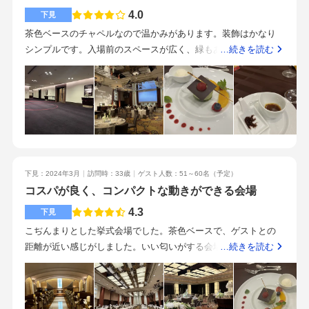
ーナビの設定には注意が必要です。プランナーさんは細やかな
フレンチなので、どの世代にも食べやすいと思います。何路線
4.0
下見
気遣いができ、仕事がとても早い方で本当に頼りになる方でし
も使えるので、列席する人にもいいと思いますが、10分程度か
茶色ベースのチャペルなので温かみがあります。装飾はかなり
た。こちらがうっかり忘れていたこともリマインドしてくださ
かるので近いとはいえません。プランナーさんもそのほかウェ
シンプルです。入場前のスペースが広く、緑もあるので心が落
…続きを読む
ったり、特に挙式1週間前になると「これってどうなるの？」
ディングサロンの方どの方も良い雰囲気の方ばかりでした。担
ち着くと思います。ただ扉が引き戸なのが気になりました。チ
「これはどうしよう」など具体的な疑問がたくさん沸くのです
当していただいた方の説明も不安な点はありませんでした。食
ャペルとは対照的に、披露宴会場はものすごくゴージャスで
が、都度聞いても快く対応いただいて、本当に感謝しておりま
事が美味しい出会った人皆感じが良かったですオリジナリティ
す。入った瞬間広さに驚きました。天井も高く、黒のシャンデ
す。挙式当日の介添の方、美容室スタッフの方、宴会場キャプ
を出すのが難しいので、クラシックなノーマルな結婚式をあげ
リアが煌びやかでした。ゲストテーブルの席間隔も広く取られ
テンの方もとても親切な方で、みなさまのおかげでとても素敵
たい人におすすめです。
ているので、歩きやすいと思いました。駅からは少し歩きます
な1日になりました。都民共済のハッピープラン併用で衣装代が
が、そこまで遠くないです。食のエドモントという名の通り、
大幅に節約できます。そのうえサービスはホテルクオリティ。
料理がすごく美味しいです。コースの価格帯も低く、そこまで
生涯に1回の思い出に残る式が挙げられます。情報収集するのが
下見：2024年3月
訪問時：33歳
ゲスト人数：51～60名
（予定）
グレードを上げなくても美味しい料理が食べられます。初期見
いいと思います
コスパが良く、コンパクトな動きができる会場
積もりと実際の見積もりに大きな違いがないよう、スタッフの
方が項目を追加してくれます。結婚式で何のオプションを付け
4.3
下見
たいか、ある程度イメージしていくと良いです。
こぢんまりとした挙式会場でした。茶色ベースで、ゲストとの
距離が近い感じがしました。いい匂いがする会場でした。見せ
…続きを読む
ていただいた披露宴会場は、天井が高く、広い会場でした。ス
タイリッシュな感じで、すごく魅力的でした。見積もりは相当
理想的な金額を提示いただけました。この会場で、この値段で