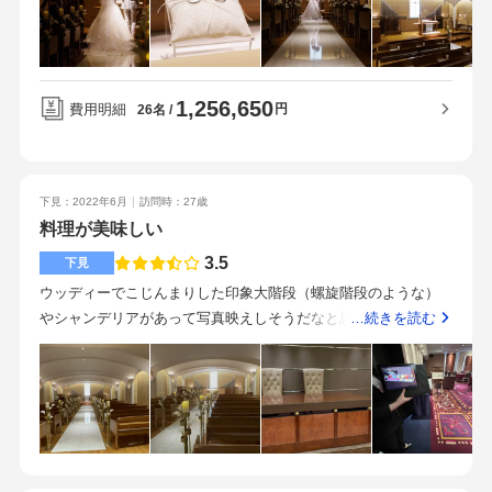
く過ごしやすかったです。披露宴会場は千鳥を選びました。少
ころかと思うので、自分のイメージしている雰囲気と合うかど
人数向けの会場のため30名以下の披露宴だとちょうど良かった
うかを見るといいかもしれません。また、ホテルなのでゲスト
と思います。ブラウンなど落ち着いた色味の会場ですが、照明
以外の方に遭遇する場面が多そうな印象でしたので、気になる
などはしっかりと明るいので重い雰囲気にならず、劇場のよう
方はそういった点も確認するといいかと思います。
1,256,650
な会場づくりをすることができました。プランナーさんは最終
費用明細
円
26名
見積もりと乖離がないように、しっかりヒアリングをして当初
の見積もりを作ってくれました。私たちが式に関する支出につ
いてあまりイメージできておらず人数増や司会をお願いして増
下見：2022年6月
訪問時：27歳
額していますが、その際もしっかりと価格や内容はお伝えいた
料理が美味しい
だいており納得の上増額しています。装花について、あらかじ
め費用を上げられないことを伝えるとその中で要望に近いコー
3.5
下見
ディネートをしてもらいあまり費用が上がりませんでした。食
ウッディーでこじんまりした印象大階段（螺旋階段のような）
のエドモントと評価されるだけあって、量•質もゲストの方に満
やシャンデリアがあって写真映えしそうだなと思った館内に連
…続きを読む
足してもらえました。費用があまりかけられなかったところで
携衣装室ありシックでゴージャス大人な雰囲気一面絨毯で高級
したが、ゲストからは満足のコメントをいただきこの会場にし
感がある料理に力を入れてるだけあって美味しかったランク毎
てよかったと感じました。飯田橋駅が最寄駅ですが水道橋駅か
で決められている特にお肉料理は柔らかくて盛り付けもおしゃ
らも徒歩で移動できる距離です。車で来訪したゲストも駐車場
れで豪華駅からやや距離がある印象料理が美味しいホテルなの
を利用することが可能です。夏場の挙式でしたが、駅から近く
で宿泊施設が充実宿泊施設を利用する方料理重視の方ホテル婚
て大変有り難かったです。すごく周囲に目配り気配りをしてく
であるため、結婚式目的でない他の用途で利用する客も多く特
ださるのが印象的でした。両親も感動しており、すごく高いク