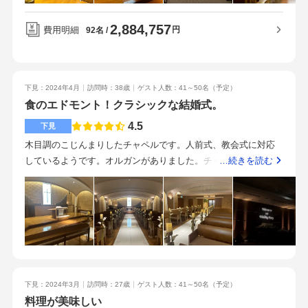
したのでよかったです。披露宴会場は悠久を利用しました。天
2,884,757
井が高くて、照明も設備が整っていてピカピカ！華やかな披露
費用明細
円
92名
宴がしたかったので、大満足でした。見積書上の値上がり項目
は「会場装花」「留袖着付け」「親族へアセット、着付け」
「親族宿泊（当ホテル）」です。他に見積もりにはない部分
下見：2024年4月
訪問時：38歳
ゲスト人数：41～50名
（予定）
で、ゲストのホテル代（別ホテル）お車代、プロフィールムー
食のエドモント！クラシックな結婚式。
ビー、オープニングムービー、挙式に使った小物などで60万円
ほどかかりました。遠方からのゲストが多い分、予想どおりで
4.5
下見
した。オープニングムービー、プロフィールムービー、カメラ
木目調のこじんまりしたチャペルです。人前式、教会式に対応
マン、記録用ビデオを持ち込みにしたため、50万円ほど節約で
しているようです。オルガンがありました。チャペル前に前室
…続きを読む
きました。メニュー表、席次表なども自分で用意したので、ホ
があり、緑もあり落ち着く空間でした。何種類かあります。20-3
テルで頼むよりも数千円節約できました。お料理が美味しく気
0名の会場から100名以上入る会場まであります。ダークブラウ
に入ったのもこの式場を選んだ決め手でした。お子様料理も年
ンのシックな部屋から、白基調の明るい部屋もありました。30
齢に応じて2種類から選ぶことができ、子供のゲストも楽しんで
名で160万円でした。都民共済のプランを使用したので、ドレ
いたようでした。ゲストのアレルギー対応メニューも細やかで
ス、ブーケ、引き出物の金額は入ってません。周辺ののホテル
した。東西線飯田橋駅からは徒歩2分、jr水道橋駅の西口からは
ウェディングの中では安い方かと思います。試食しましたが、
徒歩45分と立地抜群です。周囲はビジネス街なので、歩いてい
食のエドモントと言われてる通り、美味しかったです。メニュ
ると一目でホテルだ！とわかる外装で気分も上がります。車で
下見：2024年3月
訪問時：27歳
ゲスト人数：41～50名
（予定）
ーは5-6種類あり選べます。フランセジャポネという和食とフレ
行く場合は、ホテルエントランス前の道は一方通行なので、カ
料理が美味しい
ンチを融合させた料理がおすすめだそうです。お箸で食べれる