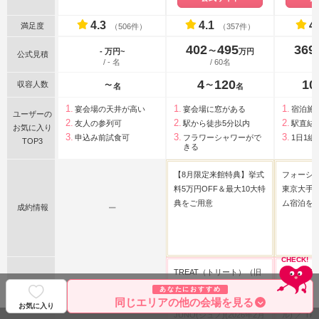
4.3
4.1
4
満足度
（506件）
（357件）
402
495
369
〜
- 万円~
万円
公式見積
/ - 名
/ 60名
4
120
10
収容人数
〜
〜
名
名
宴会場の天井が高い
宴会場に窓がある
宿泊施
ユーザーの
友人の参列可
駅から徒歩5分以内
駅直結
お気に入り
申込み前試食可
フラワーシャワーがで
1日1組
TOP3
きる
【8月限定来館特典】挙式
フォーシ
料5万円OFF＆最大10大特
東京大手
典をご用意
ム宿泊を
成約情報
ー
TREAT（トリート）（旧
MIRROR
THE TREAT
ミラー)
あなたにおすすめ
DRESSING）
BRIDAL
同じエリアの他の会場を見る
お気に入り
JUNO(ジュノ)(2026年2月
ル)
TR