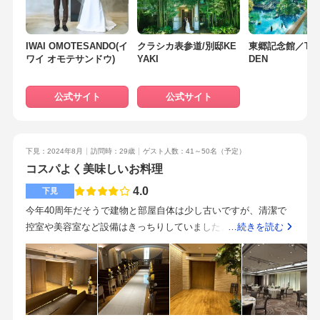
満足です。多くの路線が使えますが、どこからも少し歩きま
す。平坦な道なので苦ではないですが、年配者はタクシーの方
が良いと思います。プランナーの方はメールの返信もはやく安
IWAI OMOTESANDO(イ
クラシカ表参道/別邸KE
東郷記念館／THE
ワイ オモテサンドウ)
YAKI
DEN
心してお任せできました。打ち合わせの時には上司や支配人が
挨拶に来てくださり、安心でした。介添人、キャプテンの心配
りも素晴らしく、常に緊張をほぐしてくださりました。ヘアメ
公式サイト
公式サイト
イクさんもセンスよく、メイク中もお話ししてくださり、楽し
い時間が過ごせました。披露宴会場のスタッフも素晴らしく、
グラスが空くことなく注ぎに来てくれたと、参列者が喜んでい
下見：2024年8月
訪問時：29歳
ゲスト人数：41～50名
（予定）
ました。打ち合わせから当日まで、不安に思ったり、嫌な思い
コスパよく美味しいお料理
をする事はなかったです。食事がとにかく美味しいやりたい事
4.0
はどんどんプランナーさんに伝えましょまう。こだわりなけれ
下見
ばお任せでokです。
今年40周年だそうで建物と部屋自体は少し古いですが、清潔で
控室や美容室など設備はきっちりしていました。二つ披露宴会
…続きを読む
場があり、1つは茶色ベースの部屋、もう一つは白色っぽい部屋
でした。白色っぽい部屋は高砂の後ろのライティングの色が変
えられるそうです。かなりいいです。持ち込みもある程度自由
にできそうでした。とてもおいしかったです。また、お料理の
コースもリーズナブルですが品数も多く、コスパがいいと思い