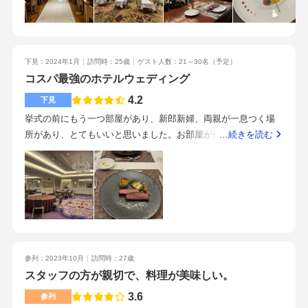
いいの？と思う、魅力的な金額でした。試食をしましたが、ど
れもおいしかったです！飯田橋駅から少し歩きます。地方の人
にはアクセスが少し難しいかも、という印象でした。すごく聞
きやすい、丁寧なプランナーさんでした。控室から挙式会場、
下見：2024年1月
訪問時：25歳
ゲスト人数：21～30名
（予定）
披露宴会場までの動線がよく、コンパクトに動けるので魅力的
コスパ最強のホテルウェディング
でした。予算を気にしているカップルにおすすめです！お値段
以上に会場、料理が良かったです。
4.2
下見
挙式の前にもう一つ部屋があり、新郎新婦、両親が一息つく場
所があり、とてもいいと思いました。お部屋が何種類かあり、
…続きを読む
雰囲気とゲストの人数で選べました。私はシャンデリアがある
お部屋が好みでお姫様のような気持ちになれると思いました！
セットのプランがあり、ホテルウェディングではコスパがいい
と思いました。駅から近く、飯田橋駅が最寄駅でたくさんの路
線が走っているため、ゲストの方が来やすいのではないかと思
います。試食させていただきましたが、見た目がおしゃれで、
とても美味しかったです。美味しいのにコースの値段が安く、
参列：2023年10月
訪問時：27歳
料理のコスパは最高だと思いました。ホテルは壁や床の絨毯が
スタッフの方が親切で、料理が美味しい。
豪華で特別な1日になると思いました。大人な雰囲気が好みの方
にオススメだと思います。
3.6
参列