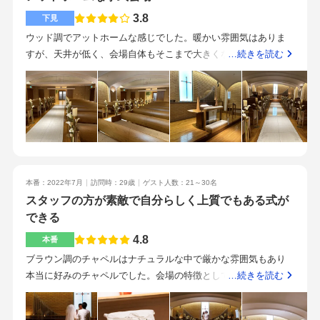
が、一品ずつ変更・グレードアップも可能です。また、招待客
ホスピタリティ、安心感、信頼度の高さ・「食のエドモント」
3.8
下見
のアレルギー対応メニューなどもきめ細かく対応してくれま
と称される美味しいお料理・どの項目においても費用以上のク
ウッド調でアットホームな感じでした。暖かい雰囲気はありま
す。飯田橋と水道橋、2駅が徒歩圏内なのでアクセスは抜群で
オリティであること・衣裳定額プラン制度があり、よく聞くよ
すが、天井が低く、会場自体もそこまで大きくないので少し窮
…続きを読む
す。招待客は東京駅から来る方が多かったので助かりました。
うな衣裳料20万円増額ということがないこと・ホテルのため前
屈感があります。床が一面絨毯で、ホテルウェディングといっ
ここが本当に素晴らしかった！見学時の担当の方が誠実で、そ
泊や当日泊ができ、ゲストだけでなく新郎新婦にも移動の負担
た感じのラグジュアリーな雰囲気でした。天井が高く開放感は
れで決めた節もあるほど。プランナーの方もいつも明快で、や
が少なくできることエドモントさんにて結婚式を挙げたいと決
ありますが、床の絨毯に柄があるので、会場のコーディネート
るべきことをきっちり示してフォローもしてくださるのでとて
め手になったのは、お料理の美味しさ、スタッフさんのご対応
が難しそうな印象です。とにかく安いです！ある程度必要な項
も安心感がありました。ドレスや美容関係のスタッフも、こち
の素晴らしさやプロフェッショナルとしてチームで支えてくだ
目は入れてもらい、別途かかりそうな項目も確認しましたが、
らに似合うものや色をすっと押しつけがましくなく提案してく
さると感じたところです。右も左も分からない中で準備を行う
単価が他会場より安いので価格重視の方にはいいと思います。
ださって感謝です。スタッフの皆さまが本当に素晴らしかった
にあたり、スタッフさんの安心感や信頼してお任せできる点は
ハーフコースの試食をし、和牛のステーキをいただきました。
です。また、私たちの挙式プランに前泊がプレゼントで付いて
とても大事だと実感しました。また、自分たちのやりたいこと
本番：2022年7月
訪問時：29歳
ゲスト人数：21～30名
料理には力を入れているそうで、お肉も柔らかくとても美味し
きたため、朝挙式予定の方は前泊がおすすめです。特に当日の
はもちろん、疑問点や不安に感じていること等も全て言葉にし
スタッフの方が素敵で自分らしく上質でもある式が
かったです！わりと駅からは近いようですが、出口によっては
新婦は朝早いので。・フェアの時点から信頼できる担当者・現
てお伝えした方が、プランナーさんからのアドバイスをしっか
できる
少し迷うかも？という印象でした。飯田橋駅の周りは交通量も
実に即した見積 （本当に予想外の値上がり・説明漏れなどが
りと理解でき、より良い方向に進むことができると思います。
多く、落ち着いた雰囲気の駅ではないので、気になる方は気に
一切なかった）・とてもおいしかったお料理上記3点が他に見学
4.8
本番
なるかも‥と思います。細かい質問にも丁寧に回答してくれた
した式場と比べてもダントツでした。また、ウェディングフェ
ブラウン調のチャペルはナチュラルな中で厳かな雰囲気もあり
り、式場や披露宴会場の特徴なども細かく説明してくれてとて
アから「ゆっくり検討してくださいね」というスタンスで、決
本当に好みのチャペルでした。会場の特徴としてチャペル、美
…続きを読む
も親切でした。お料理が美味しいところがいいと思っていたの
断を即決させるようなところは一切ありませんでした。押せ押
容室、衣裳室、写真室が同じフロアにあります。また、今回選
で、お料理に拘りがあったり試食の時点で美味しい！と思えた
せの営業スタイルが苦手な方にもこの会場はおすすめです。
んだ披露宴会場である千鳥も同じフロアだったので移動が少な
点はよかったと思います。チャペルの広さは好みが分かれると