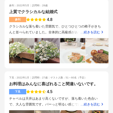
別感はない印象見学時には実際に披露宴を終えた新郎新婦のお
オリティで支えていただいたのだなと感じています。プランナ
参列：2022年5月
訪問時：28歳
見送りの様子が見られたりしたので同じ会場やフロア内で色ん
ーさんについても大満足です。新郎新婦ともに結婚式の参列経
上質でクラシカルな結婚式
な人が行き来してしまうんだなと感じた貸切等を希望する方に
験があまりなかったのですが、プランナーさんが相談ごとに親
は向かないと思った
4.8
参列
身に乗ってくれたり挙式に向けて基礎的な部分から教えてくだ
クラシカルな落ち着いた雰囲気で、ひとつひとつの椅子がきち
さったおかげで結婚式らしいところは押さえつつ自分達らしい
んと並べられていました。全体的に高級感があり、設備や調度
…続きを読む
式ができたと思います。また打合せ以外の部分はメールでやり
品もシックなもので揃えられていて品の良い空間でした。広く
取りをしていたのですが、印刷物など期日がタイトな中で確認
て大勢入れていました。どれも見た目にも綺麗なお料理でし
をお願いしたところもありましたがスピーディかつ丁寧にアド
た。このような場の肉料理は脂が多く重たいイメージでした
バイスいただいたのが印象的でした。スタッフの方が本当に丁
が、食べやすく柔らかなとても美味しいお肉で感動しました。
寧で素敵です。都民共済のシンプルプラン等も活用できるので
量も苦しくならずちょうどよかったです。駅から徒歩5分くらい
費用を抑えながら上質な式をしたい方は特におすすめです。少
で到着します。少し分かりにくいですが、事前に案内をいただ
人数の結婚式ですと、一人当たりの費用負担額の関係から自分
いていたので迷わず到着しました。新郎新婦への事前アンケー
達でやる項目を増やしたいと考える方が多いと思います。自作
下見：2022年1月
訪問時：27歳
ゲスト人数：51～60名
（予定）
トを元に司会の方が二人の紹介をされていたのが印象的でし
の場合はその分手間や負担も増えます。エドモントさんの価格
お料理はみんなに喜ばれること間違いないです。
た。新郎新婦がどのような性格なのかなど知ることができその
設定は納得できるものが多いため、準備から本番当日まで後悔
後の会話のネタにもなりました。
4.5
なく楽しく過ごすためにどこにお金をかけるかもプランナーさ
下見
んと相談し、検討すると良いかと思います。
チャペルは天井はあまり高くないですが、落ち着いた色合い
で、大人な雰囲気です。パーっと明るい感じではないですが、
…続きを読む
雰囲気がよいです。人数に合わせて、ご案内していただけると