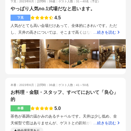
下見：2023年6月
訪問時：39歳
ゲスト人数：31～40名
（予定）
デザイン料・ライティングショー機材料・衣裳のブランド料お
やっぱり人気no.1式場だなと思います。
よび差額料・1時間早めのお仕度料・引出物の1人当たりの金額
を増額・内祝い手配分の増額などまた、持ち込みによる増額は
4.5
下見
カメラマン20,000円のみで、ペーパーアイテムやムービーの持
人気がとても高い会場だけあって、全体的にきれいです。ただ
ち込み料はかかりませんでした。以下、値下がりした項目で
し、天井の高さについては、そこまで高くはないということ
…続きを読む
す。・ご列席者の人数の減少による減額・ペーパーアイテムの
と、独立型チャペルではないので、その部分については、好き
持ち込み45,000円減額・ムービーの持ち込み70,000円減額・新
嫌いが分かれるかと思います。1階の会場を案内していただきま
郎のウイングカラーの持ち込み12,000円減額また、以下の特典
した。天井も高く、前室も完備してあります。ライトアップな
もありました。・スクリーンとプロジェクターにかかる費用
どもできるということなので、楽しみです。全体的なお値段に
は、ホテル内でムービーを注文すると50%引き。・ライティン
ついては、とても安いと感じています。特に料理の味と値段の
グショー機材は試食会への参加特典で20%引き。・テーブルク
バランスがあっていないところに衝撃を受けました（良い意味
ロスやナフキンが50%引き。などメニューは、フランセジャポ
で）。ステーキがとにかくおいしかったです。試食は国産牛の
ネiのコースを軸にスープ・ソルベ・お魚を別のコースのものと
本番：2023年6月
訪問時：36歳
ゲスト人数：41～50名
ステーキでしたが、黒毛和牛と言われても気づかないレベルの
差し替え、試食会にて実際にいただいたメニューの中から自分
お料理・金額・スタッフ、すべてにおいて「良心」
上質なお肉でした。地下鉄東西線でからは、徒歩2分くらいで到
たち好みの内容に変更しました。ご列席者からもお料理が本当
的
着します。それ以外の路線を使っても5分程度で到着するので、
に美味しいととても好評で、特にお肉とパンが人気でした。飲
とても近いです。男性のスタッフの方ですが、とても知識が深
5.0
本番
み物はウェルカムドリンクも披露宴にてご提供いただけるた
くて、フレンドリーな印象を受けます。質問について、迷わず
茶色が基調の温かみのあるチャペルです。天井は少し低め、全
め、ベーシックのメニューで十分かと思います。jr線と地下鉄を
答えていただける姿はとても好印象を受けます。料理について
天候型で窓はありませんが、ゲストとの距離が近くこじんまり
…続きを読む
利用でき、飯田橋駅と水道橋駅の2駅が最寄駅となるため、各方
は、目移りしてしまうので、これ！と決めたら、十分だとオッ
とした印象に振っているため、圧迫感は一切感じませんでし
面のご列席者からもアクセスは良いです。大通りから中に入っ
他会場見学あり