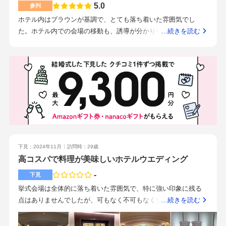
きました。都心の真ん中ですが、ホテル周辺は静かで落ち着い
5.0
参列
たエリアなので、ガヤガヤした感じがありません。遠方からの
ホテル内はブラウンが基調で、とても落ち着いた雰囲気でし
ゲストにも案内しやすい立地だと思いす。とにかく料理が美味
た。ホテル内での会場の移動も、誘導が分かりやすく、スムー
…続きを読む
しかったです。食のエドモントと呼ばれるだけあって、前菜か
ズでした。披露宴会場はす高級感があり、設備や調度品もシッ
らデザートまで大満足の内容でした。特にパンが美味しくて、
クなもので揃えられていて品の良い空間でした。初めて行った
おかわりしました。料理重視でゲストをもてなしたいと考えて
ホテルでしたが迷うこともなく、飯田橋駅からも水道橋駅から
いる方におすすめです。
も、徒歩で5分程でした。当日宿泊もしましたが、ホテル周辺は
落ち着いており、ゆっくり過ごすことができました。jrも地下鉄
も通っているので、観光地にも行きやすい立地でした。新郎新
婦への事前アンケートを元に司会の方が二人の紹介をされてい
たのが印象的でした。新郎新婦がどのような性格なのかなど知
ることができその後の会話のネタにもなりました。
下見：2024年11月
訪問時：29歳
高コスパで料理が美味しいホテルウエディング
-
下見
挙式会場は全体的に落ち着いた雰囲気で、特に強い印象に残る
点はありませんでしたが、可もなく不可もなく安心感のある空
…続きを読む
間だと感じました。シンプルな挙式を希望する方には十分だと
思います。最も広い「悠久」という会場は、ホテルならではの