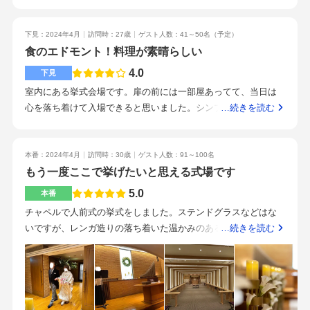
ます。飯田橋駅から徒歩です。周りにはあまり大きな建物はあ
りません。ホテルなのでしっかりと丁寧な接客でした。設備と
下見：2024年4月
訪問時：27歳
ゲスト人数：41～50名
（予定）
接客がしっかりしています。お料理もコスパよくおいしいで
食のエドモント！料理が素晴らしい
す。しっかりした設備でコスパよく式をしたい方にいいと思い
ます
4.0
下見
室内にある挙式会場です。扉の前には一部屋あってて、当日は
心を落ち着けて入場できると思いました。シンプルな作りで、
…続きを読む
狭く感じることはありませんでした。天井がすごく高いです。
部屋自体も広く、自分たちのゲスト人数でこの部屋を使っても
良いの？と思うくらいでした。モニターも大きく、オープニン
本番：2024年4月
訪問時：30歳
ゲスト人数：91～100名
グムービーなどは迫力がある状態で見ることができると感じま
もう一度ここで挙げたいと思える式場です
した。駅直結ではないです。雨が降ったら傘が必要です。スタ
5.0
本番
ッフの方が丁寧に説明してくれました。結婚式では何度も打合
チャペルで人前式の挙式をしました。ステンドグラスなどはな
せを行うことになるので、こちらの話をしっかりと聞いてくれ
いですが、レンガ造りの落ち着いた温かみのある雰囲気のチャ
…続きを読む
るというのは良いポイントです。料理はゲストが最も楽しみに
ペルです。お部屋の構造上、挙式後のゲストとの集合写真撮影
しているポイントだと思います。どの程度のランクで提供した
をする場合は、一度退場した後、もう一度入場して写真撮影、
いか、事前に決めておくと良いです。試食もできるので安心で
そして退場、なので、ゲストの反応は「あ、また来た（笑）
す。
あ、また退場するのね（笑）」のような感じになりました。笑
写真が届きましたが、ゲスト全員と撮れたとても素敵な写真で