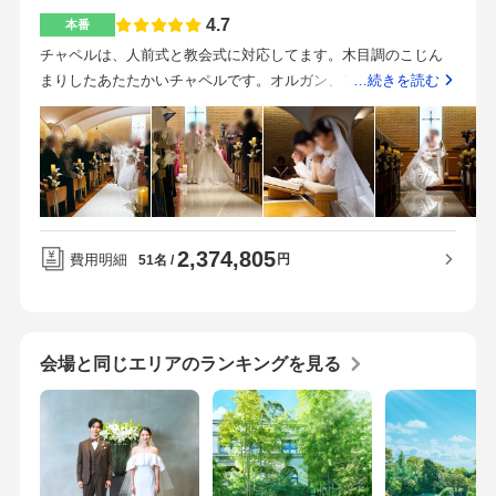
る方もいるみたいです。つまり、披露宴のみの利用ということ
4.7
本番
です。良いと思います。実際に働いている社員の方が挙式され
チャペルは、人前式と教会式に対応してます。木目調のこじん
たということで、説明に説得力がありました！あの、お値段が
まりしたあたたかいチャペルです。オルガン、フルートなどの
…続きを読む
高い列車である四季島のメニューを考えたのシェフが提供して
生演奏ありで、プランにより曲や人数が変わります。万里は今
いるのはホテルメトロポリタンエドモントくらいのようです！
回の人数で9卓でちょうどいいと思います。もう少し人数増えて
これはかなり貴重だと思いました！飯田橋からすぐ近くで挙げ
も問題ありません。ダークブラウンな壁で重厚感のある雰囲気
たいひと。ジェーアールが好きな人。におすすめです！駅から
です。壁に文字が投影されたり、音楽に合わせた光の演出のラ
いきやすくて良かったです！
イティングショーがあります。人数が大きく増えたので、値上
がりしました。エンドロールムービー190000円、記録映像12000
2,374,805
0円が大きな値上がりポイントですが、形に残るので満足してい
費用明細
円
51名
ます。音楽も使いたい放題のプラン（musicbox）にしたので追
加で40000円かかりましたが、1番使いたい音楽がcdになってい
なく、音楽はこだわりたかったのでよかったです。写真館での
写真が1カット2万円で、カラードレスの写真はスナップでよい
会場と同じエリアのランキングを見る
と思いカットしました。プロフィールmovieは自作したので7万
円オフになりました。クロスは課金しましたが、ナフキンは無
料のカラーにしました。1番人気のコースの肉をサーロインから
フィレに変更しました。さすが食のエドモントです！参列者が
皆「美味しい」と感動してました。食事で選んだホテルなので