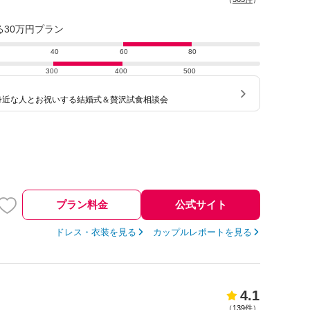
る30万円プラン
40
60
80
300
400
500
身近な人とお祝いする結婚式＆贅沢試食相談会
プラン料金
公式サイト
ドレス・衣装を見る
カップルレポートを見る
4.1
（
139件
）