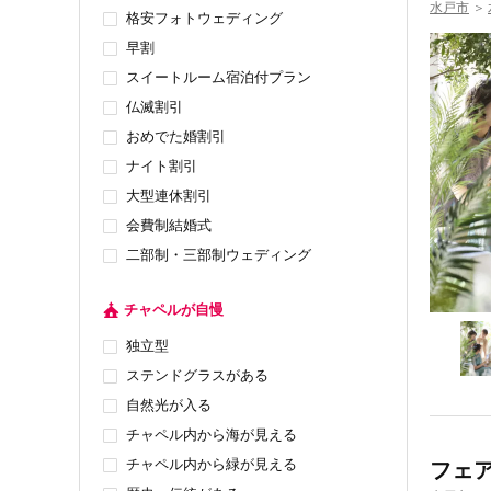
水戸市
＞
格安フォトウェディング
早割
スイートルーム宿泊付プラン
仏滅割引
おめでた婚割引
ナイト割引
大型連休割引
会費制結婚式
二部制・三部制ウェディング
チャペルが自慢
独立型
ステンドグラスがある
自然光が入る
チャペル内から海が見える
チャペル内から緑が見える
フェ