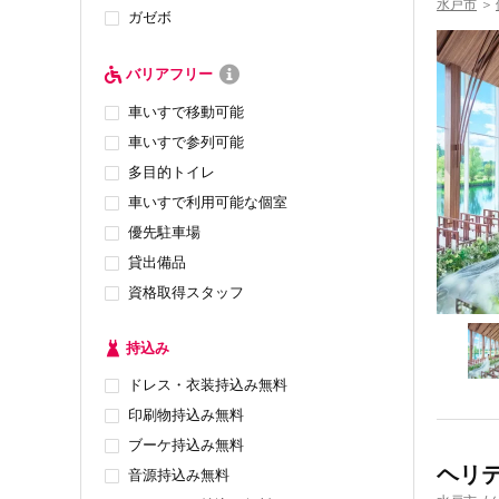
水戸市
＞
ガゼボ
バリアフリー
車いすで移動可能
車いすで参列可能
多目的トイレ
車いすで利用可能な個室
優先駐車場
貸出備品
資格取得スタッフ
持込み
ドレス・衣装持込み無料
印刷物持込み無料
ブーケ持込み無料
ヘリ
音源持込み無料