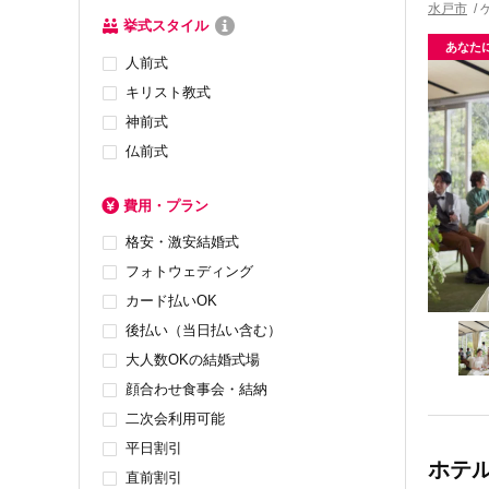
水戸市
/
挙式スタイル
あなた
人前式
キリスト教式
神前式
仏前式
費用・プラン
格安・激安結婚式
フォトウェディング
カード払いOK
後払い（当日払い含む）
大人数OKの結婚式場
顔合わせ食事会・結納
二次会利用可能
平日割引
ホテル
直前割引