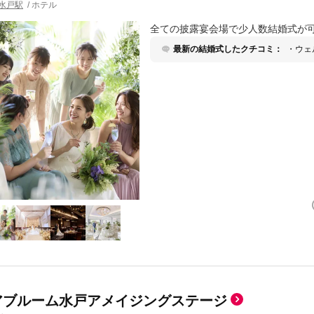
水戸駅
/
ホテル
全ての披露宴会場で少人数結婚式が
最新の結婚式したクチコミ：
・ウェ
で選ん
理がほ
る ・
ンター
結、ゲ
便利 
アメイ
アブルーム水戸アメイジングステージ