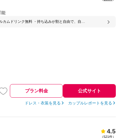
可能
ルカムドリンク無料 ・持ち込みが割と自由で、自分
だものを持ち込んだり、やりたいことができる ・料
んとに美味しい！ ・二次会がそのままホテルででき
披露宴会場が3つあるが、各会場それぞれにバーカウ
付きのロビーがあってゲストが過ごしやすい ・駅直
ストも駐車場無料だから色々な方法でのアクセスが
・駅直結なので3次会、4次会のお店に困らない ・ヘ
クさんのスキルが高いと思います
プラン料金
公式サイト
ドレス・衣装を見る
カップルレポートを見る
4.5
（
521件
）