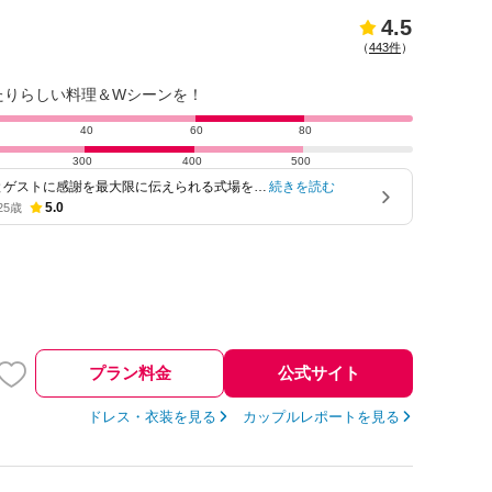
4.5
（
443件
）
たりらしい料理＆Wシーンを！
40
60
80
300
400
500
とゲストに感謝を最大限に伝えられる式場を重
続きを読む
した！…
5.0
25歳
プラン料金
公式サイト
ドレス・衣装を見る
カップルレポートを見る