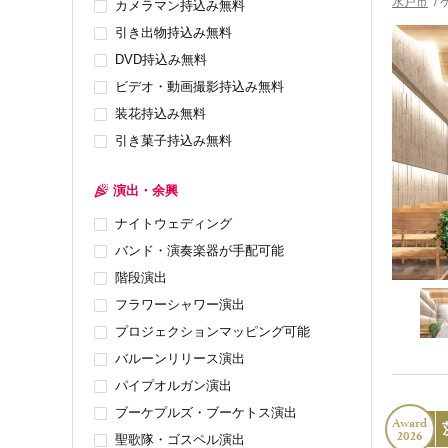
水戸市
/
カメラマン持込み無料
引き出物持込み無料
DVD持込み無料
ビデオ・動画撮影持込み無料
装花持込み無料
引き菓子持込み無料
演出・余興
ナイトウェディング
バンド・演奏楽器が手配可能
階段演出
フラワーシャワー演出
プロジェクションマッピング可能
バルーンリリース演出
パイプオルガン演出
ブーケプルズ・ブーケトス演出
Award
2026
聖歌隊・ゴスペル演出