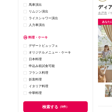
馬車演出
ディ
リムジン演出
水戸市
/
ライスシャワー演出
あなた
人力車演出
料理・ケーキ
デザートビュッフェ
オリジナルメニュー・ケーキ
日本料理
申込み前試食可能
フランス料理
折衷料理
イタリア料理
中華料理
検索する
（
9
件）