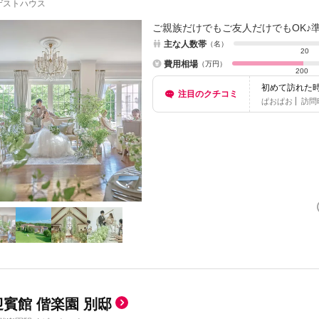
ゲストハウス
ご親族だけでもご友人だけでもOK♪
主な人数帯
（名）
20
費用相場
（万円）
200
初めて訪れた
注目のクチコミ
だろうと思わ
ぱおぱお
訪問
 迎賓館 偕楽園 別邸