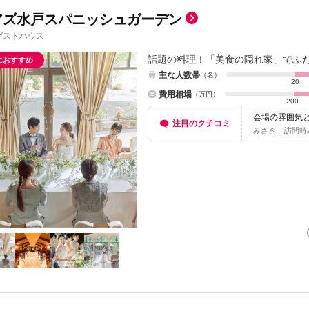
アズ水戸スパニッシュガーデン
ゲストハウス
話題の料理！「美食の隠れ家」でふ
におすすめ
主な人数帯
（名）
20
費用相場
（万円）
200
会場の雰囲気
注目のクチコミ
視して選びま
みさき
訪問時