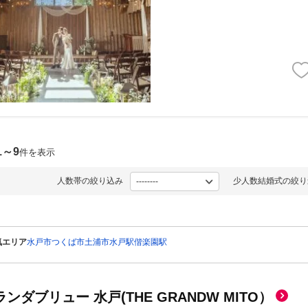
1～9
件を表示
人数帯の絞り込み
少人数結婚式の絞り
気エリア
水戸市
つくば市
土浦市
水戸駅
偕楽園駅
ランダブリュー 水戸(THE GRANDW MITO）