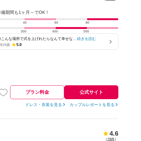
準備期間も1ヶ月～でOK！
40
60
80
300
400
500
時こんな場所で式を上げれたらなんて幸せなん
続きを読む
せてくれる場所…
5.0
時
24歳
プラン料金
公式サイト
ドレス・衣装を見る
カップルレポートを見る
4.6
（
79件
）