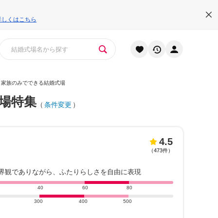
詳しくはこちら
・家族のみでできる結婚式場
場特集
（
条件変更
）
4.5
（
473件
）
界観でありながら、ふたりらしさを自由に表現
40
60
80
300
400
500