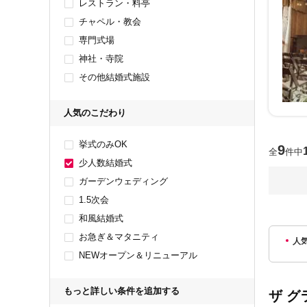
レストラン・料亭
チャペル・教会
専門式場
神社・寺院
その他結婚式施設
人気のこだわり
挙式のみOK
9
全
件中
少人数結婚式
ガーデンウェディング
1.5次会
和風結婚式
お急ぎ＆マタニティ
人
NEWオープン＆リニューアル
もっと詳しい条件を追加する
ザ グ