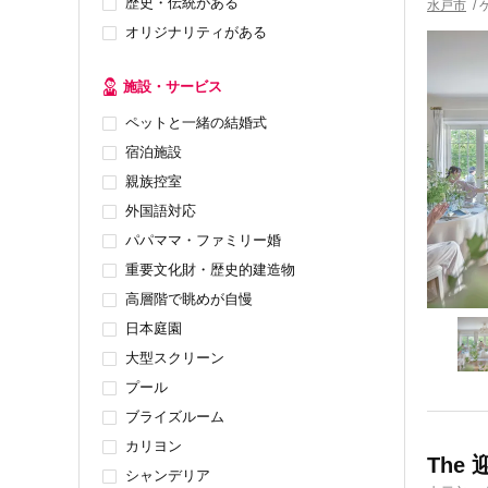
歴史・伝統がある
水戸市
/
オリジナリティがある
施設・サービス
ペットと一緒の結婚式
宿泊施設
親族控室
外国語対応
パパママ・ファミリー婚
重要文化財・歴史的建造物
高層階で眺めが自慢
日本庭園
大型スクリーン
プール
ブライズルーム
カリヨン
The
シャンデリア