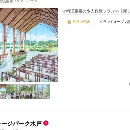
偕楽園駅
/
ゲストハウス
≪料理重視の少人数婚プラン≫【親
注目の特典
グランドオープン記
テージパーク水戸