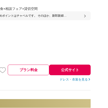
食×相談フェア×貸切空間
めポイントはチャペルです。 そのほか、新郎新婦の
良かったです！2部屋あり、私たちはファーストミ
なしにして同じ空間で過ごしたかったので準備から
屋にしてもらいましたが、狭いなどの問題はありま
した。もちろんお部屋を分けてファーストミートな
ることもできるみたいです！控室にはお手洗いもあ
替えの最終に入る前にお手洗いに行けた点も意外と
点かと思います、良かったです。建物の1番奥に部
りますが遠いなども特に感じません。私たちは準備
もカメラさんに撮っていただいたのですが、自然光
入れて幻想的に撮っていただきました。部屋の壁に
が描かれていますが控室のみのデザインで長い時間
屋なので気に入っています。
プラン料金
公式サイト
ドレス・衣装を見る