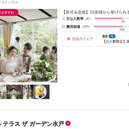
ゲストハウス
【挙式＆会食】10名様から挙げられ
におすすめ
主な人数帯
（名）
20
費用相場
（万円）
200
8/8
土
注目のフェア
【少人数限定】
 テラス ザ ガーデン水戸