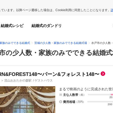
用しています。以降ページ遷移した場合は、Cookie利用に同意したことになります。
結婚式レシピ
結婚式のダンドリ
家族のみでできる結婚式
茨城の少人数・家族のみでできる結婚式場
水戸市の少人数
市の少人数・家族のみでできる結婚式
RN&FOREST148〜バーン&フォレスト148〜
流山おおたかの森駅
/
ゲストハウス
＞
まるで映画のように完成された世
主な人数帯
（名）
20
費用相場
（万円）
200