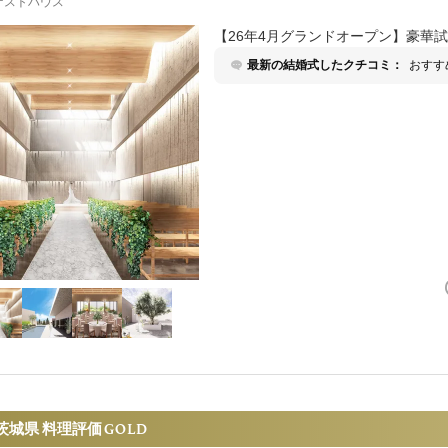
ゲストハウス
【26年4月グランドオープン】豪華試
最新の結婚式したクチコミ：
おすす
控室も
ートを
同じ部
せんで
どをす
り、着
大事な
屋があ
の写真
を取り
リーフ
いた部
茨城県 料理評価
GOLD