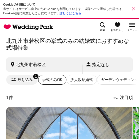
Cookieの利用について
当サイトはサービス向上のためCookieを利用しています。以降ページ遷移した場合は、
Cookie利用に同意したことになります。
詳しくはこちら
検索
お気に入り
メニュー
北九州市若松区の挙式のみの結婚式におすすめな
式場特集
北九州市若松区
指定なし
1
絞り込み
挙式のみOK
少人数結婚式
ガーデンウェディング
1件
注目順