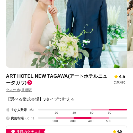
ART HOTEL NEW TAGAWA(アートホテルニュ
4.5
ータガワ)
（
100件
）
北九州市
旦過駅
/
【選べる挙式会場】3タイプで叶える
主な人数帯
（名）
20
40
60
80
費用相場
（万円）
200
300
400
500
4.5
注目のクチコミ