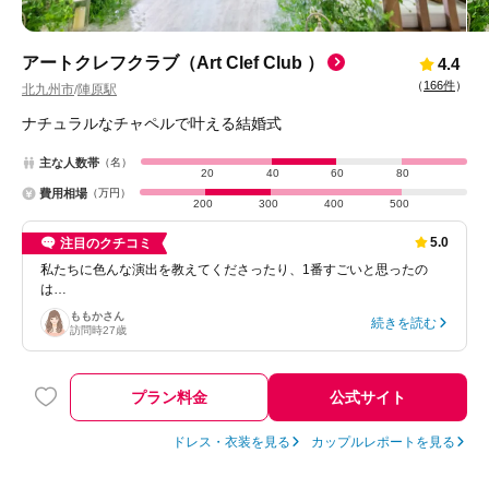
アートクレフクラブ（Art Clef Club ）
4.4
（
166件
）
北九州市
陣原駅
/
ナチュラルなチャペルで叶える結婚式
主な人数帯
（名）
20
40
60
80
費用相場
（万円）
200
300
400
500
5.0
注目のクチコミ
私たちに色んな演出を教えてくださったり、1番すごいと思ったの
は…
ももか
さん
続きを読む
訪問時
27歳
プラン料金
公式サイト
ドレス・衣装を見る
カップルレポートを見る