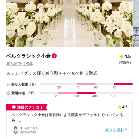
ベルクラシック小倉
4.5
（
485件
）
北九州市
片野駅
/
ステンドグラス輝く独立型チャペルで叶う挙式
主な人数帯
（名）
20
40
60
80
費用相場
（万円）
200
300
400
500
4.5
注目のクチコミ
ベルクラシック小倉は聖歌隊による演奏がデフォルトでついている
為、…
まっさー
さん
続きを読む
訪問時
25歳