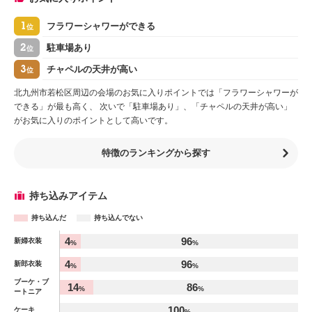
1
フラワーシャワーができる
位
2
駐車場あり
位
3
チャペルの天井が高い
位
北九州市若松区周辺の会場のお気に入りポイントでは「フラワーシャワーが
できる」が最も高く、 次いで「駐車場あり」、「チャペルの天井が高い」
がお気に入りのポイントとして高いです。
特徴のランキングから探す
持ち込みアイテム
持ち込んだ
持ち込んでない
アイテム
4
96
新婦衣装
%
%
%
4
96
新郎衣装
%
%
ブーケ・ブ
14
86
%
%
ートニア
100
ケーキ
%