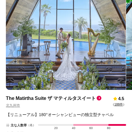
The Matirtha Suite ザ マティルタスイート
4.5
（
188件
）
北九州市
【リニューアル】180°オーシャンビューの独立型チャペル
主な人数帯
（名）
20
40
60
80