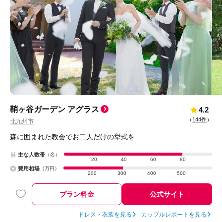
鞘ヶ谷ガーデン アグラス
4.2
（
144件
）
北九州市
森に囲まれた教会でお二人だけの挙式を
主な人数帯
（名）
20
40
60
80
費用相場
（万円）
200
300
400
500
プラン料金
公式サイト
ドレス・衣装を見る
カップルレポートを見る