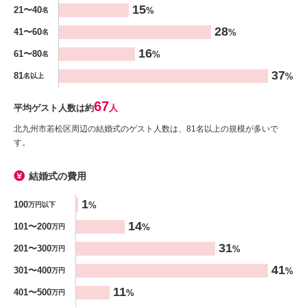
15
21〜40
%
名
28
41〜60
%
名
16
61〜80
%
名
37
81
%
名以上
67
平均ゲスト人数は約
人
北九州市若松区周辺の結婚式のゲスト人数は、81名以上の規模が多いで
す。
結婚式の費用
金額
1
100
%
万円以下
%
14
101〜200
%
万円
31
201〜300
%
万円
41
301〜400
%
万円
11
401〜500
%
万円