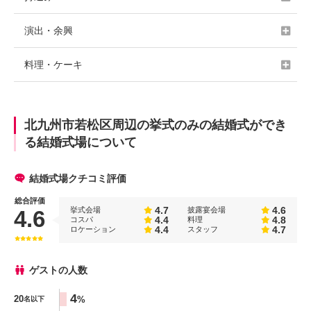
演出・余興
料理・ケーキ
北九州市若松区周辺の挙式のみの結婚式ができ
る結婚式場について
結婚式場クチコミ評価
総合評価
4.7
4.6
挙式会場
披露宴会場
4.6
4.4
4.8
コスパ
料理
4.4
4.7
ロケーション
スタッフ
ゲストの人数
人数
4
20
%
名以下
%