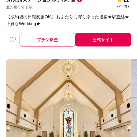
4.2
（
295件
）
北九州市
小倉駅
/
【成約後の日程変更OK】 おふたりに寄り添った接客★駅直結★
上質なWedding★
プラン料金
公式サイト