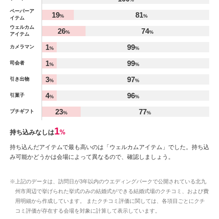
ペーパーア
19
81
%
%
イテム
ウェルカム
26
74
%
%
アイテム
1
99
カメラマン
%
%
1
99
司会者
%
%
3
97
引き出物
%
%
4
96
引菓子
%
%
23
77
プチギフト
%
%
1
持ち込みなしは
%
持ち込んだアイテムで最も高いのは「ウェルカムアイテム」でした。持ち込
み可能かどうかは会場によって異なるので、確認しましょう。
※上記のデータは、訪問日が3年以内のウエディングパークで公開されている北九
州市周辺で挙げられた挙式のみの結婚式ができる結婚式場のクチコミ、および費
用明細から作成しています。 またクチコミ評価に関しては、各項目ごとにクチ
コミ評価が存在する会場を対象に計算して表示しています。