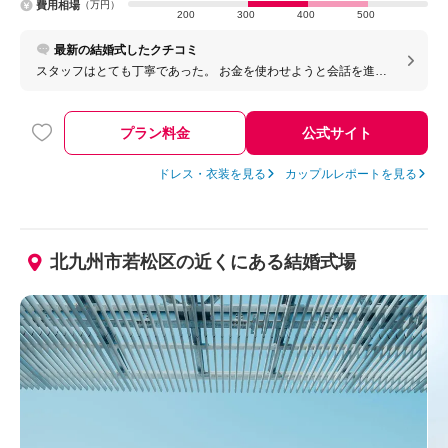
費用相場
（万円）
200
300
400
500
最新の結婚式したクチコミ
スタッフはとても丁寧であった。 お金を使わせようと会話を進め
るなど一切なかった。
プラン料金
公式サイト
ドレス・衣装を見る
カップルレポートを見る
北九州市若松区の近くにある結婚式場