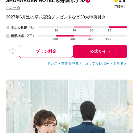
SHOHAKUEN HOTEL 松柏園ホテル
4.4
（
765件
）
北九州市
2027年6月迄の挙式宿泊プレゼントなど20大特典付き
主な人数帯
（名）
20
40
60
80
費用相場
（万円）
200
300
400
500
プラン料金
公式サイト
ドレス・衣装を見る
カップルレポートを見る