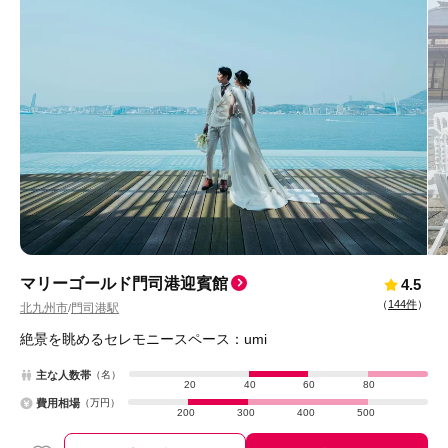
マリーゴールド門司港迎賓館
4.5
（
144件
）
北九州市
門司港駅
/
絶景を眺めるセレモニースペース：umi
主な人数帯
（名）
20
40
60
80
費用相場
（万円）
200
300
400
500