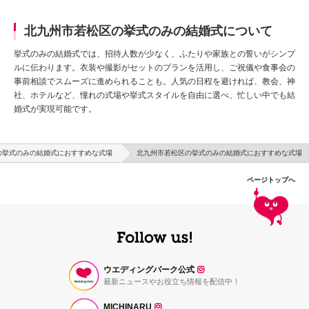
北九州市若松区の挙式のみの結婚式について
挙式のみの結婚式では、招待人数が少なく、ふたりや家族との誓いがシンプ
ルに伝わります。衣装や撮影がセットのプランを活用し、ご祝儀や食事会の
事前相談でスムーズに進められることも。人気の日程を避ければ、教会、神
社、ホテルなど、憧れの式場や挙式スタイルを自由に選べ、忙しい中でも結
婚式が実現可能です。
の挙式のみの結婚式におすすめな式場
北九州市若松区の挙式のみの結婚式におすすめな式場
ページトップへ
ウエディングパーク公式
最新ニュースやお役立ち情報を配信中！
MICHINARU