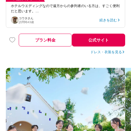
ホテルウエディングなので遠方からの参列者のいる方は、すごく便利
だと思います。…
コウタ
さん
続きを読む
訪問時
43歳
プラン料金
公式サイト
ドレス・衣装を見る