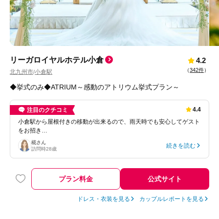
リーガロイヤルホテル小倉
4.2
（
342件
）
北九州市
小倉駅
/
◆挙式のみ◆ATRIUM～感動のアトリウム挙式プラン～
4.4
注目のクチコミ
小倉駅から屋根付きの移動が出来るので、雨天時でも安心してゲスト
をお招き…
椛
さん
続きを読む
訪問時
28歳
プラン料金
公式サイト
ドレス・衣装を見る
カップルレポートを見る