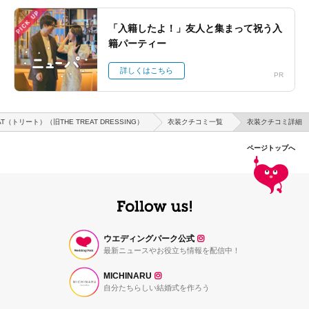
PICK UP
「入籍したよ！」友人と集まって祝う入
籍パーティー
詳しくはこちら
PR
AT（トリート）（旧THE TREAT DRESSING）
衣装クチコミ一覧
衣装クチコミ詳細
ページトップへ
ウエディングパーク公式
最新ニュースやお役立ち情報を配信中！
MICHINARU
自分たちらしい結婚式を作ろう