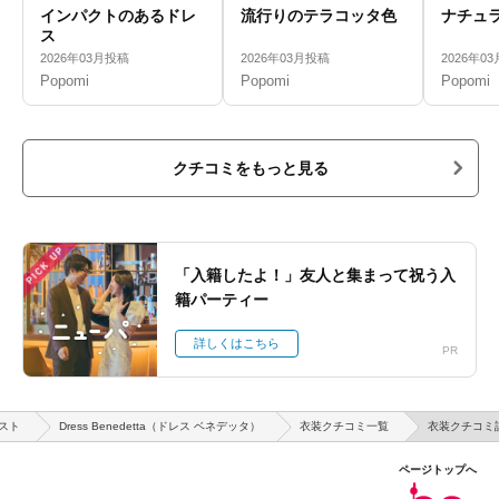
インパクトのあるドレ
流行りのテラコッタ色
ナチュ
ス
2026年03月投稿
2026年03月投稿
2026年0
Popomi
Popomi
Popomi
クチコミをもっと見る
PICK UP
「入籍したよ！」友人と集まって祝う入
籍パーティー
詳しくはこちら
PR
スト
Dress Benedetta（ドレス ベネデッタ）
衣装クチコミ一覧
衣装クチコミ
ページトップへ