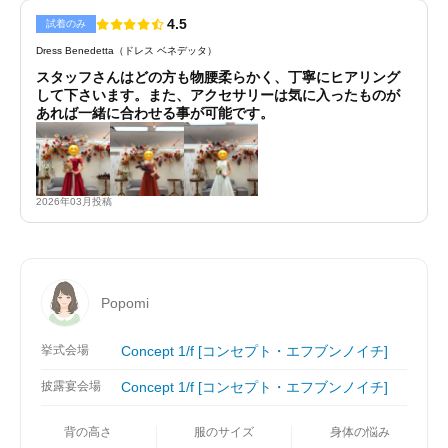
4.5
試着のみ
Dress Benedetta（ドレス ベネデッタ）
スタッフさんはどの方も物腰柔らかく、丁寧にヒアリング
して下さいます。また、アクセサリーは気に入ったものが
あれば一緒に合わせる事が可能です。
2026年03月投稿
Popomi
挙式会場
Concept 1/f [コンセプト・エフブンノイチ]
披露宴会場
Concept 1/f [コンセプト・エフブンノイチ]
背の高さ
服のサイズ
身体の悩み