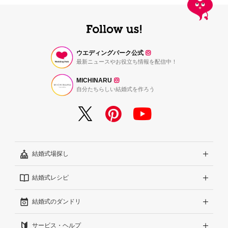
ウエディングパーク公式
最新ニュースやお役立ち情報を配信中！
MICHINARU
自分たちらしい結婚式を作ろう
結婚式場探し
結婚式レシピ
エリアから探す
結婚式のダンドリ
こだわりから探す
結婚式準備レポート『ハナレポ』
サービス・ヘルプ
雰囲気から探す
結婚式当日の動画『ムビレポ』
結婚準備ガイド