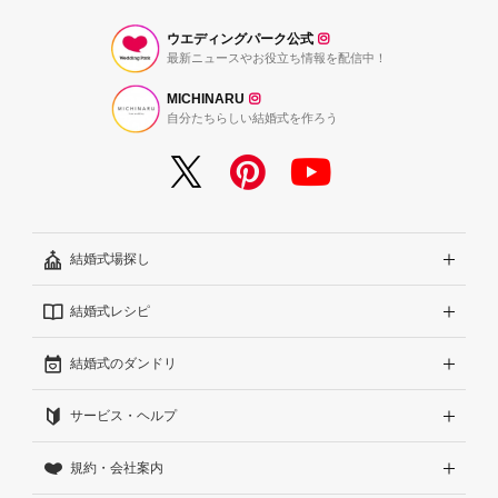
ウエディングパーク公式
最新ニュースやお役立ち情報を配信中！
MICHINARU
自分たちらしい結婚式を作ろう
結婚式場探し
結婚式レシピ
エリアから探す
結婚式のダンドリ
こだわりから探す
結婚式準備レポート『ハナレポ』
サービス・ヘルプ
雰囲気から探す
結婚式当日の動画『ムビレポ』
結婚準備ガイド
規約・会社案内
見積りから探す
Wedding Park Magazine
サイトコンセプト