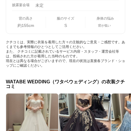
披露宴会場
未定
背の高さ
服のサイズ
身体の悩み
約155cm
S
背が低い
クチコミは、実際に衣装を着用した方々の主観的なご意見・ご感想です。あ
くまでも参考情報のひとつとしてご活用ください。
また、 クチコミに記載されているサービス内容・スタッフ・運営会社等
は、投稿された方が着用した当時のものです。
現在とは異なる場合がございますので、現在の状況は直接各ブランド・ショ
ップにご確認ください。
WATABE WEDDING（ワタベウェディング）の衣装クチ
コミ