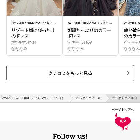
WATABE WEDDING（ワタベウェディング）
WATABE WEDDING（ワタベウェディング）
リゾート婚にぴったり
刺繍たっぷりのカラー
他と被
のドレス
ドレス
のカラ
2026年02月投稿
2026年02月投稿
2026年0
なななみ
なななみ
なななみ
クチコミをもっと見る
WATABE WEDDING（ワタベウェディング）
衣装クチコミ一覧
衣装クチコミ詳細
ページトップへ