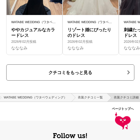
WATABE WEDDING（ワタベウェディング）
WATABE WEDDING（ワタベウェディング）
ややカジュアルなカラ
リゾート婚にぴったり
刺繍た
ードレス
のドレス
ドレス
2026年02月投稿
2026年02月投稿
2026年0
なななみ
なななみ
なななみ
クチコミをもっと見る
WATABE WEDDING（ワタベウェディング）
衣装クチコミ一覧
衣装クチコミ詳細
ページトップへ