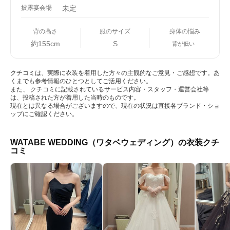
披露宴会場
未定
背の高さ
服のサイズ
身体の悩み
約155cm
S
背が低い
クチコミは、実際に衣装を着用した方々の主観的なご意見・ご感想です。あ
くまでも参考情報のひとつとしてご活用ください。
また、 クチコミに記載されているサービス内容・スタッフ・運営会社等
は、投稿された方が着用した当時のものです。
現在とは異なる場合がございますので、現在の状況は直接各ブランド・ショ
ップにご確認ください。
WATABE WEDDING（ワタベウェディング）の衣装クチ
コミ