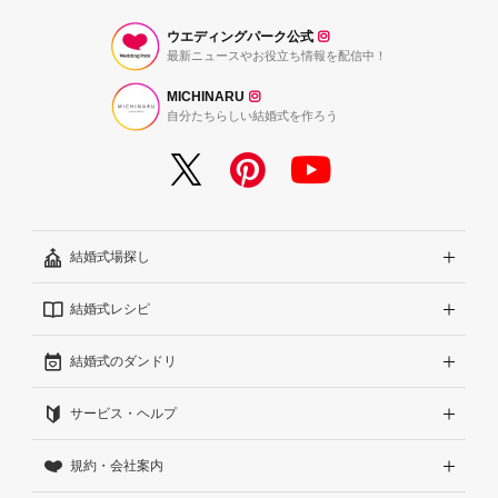
ウエディングパーク公式
最新ニュースやお役立ち情報を配信中！
MICHINARU
自分たちらしい結婚式を作ろう
結婚式場探し
結婚式レシピ
エリアから探す
結婚式のダンドリ
こだわりから探す
結婚式準備レポート『ハナレポ』
サービス・ヘルプ
雰囲気から探す
結婚式当日の動画『ムビレポ』
結婚準備ガイド
規約・会社案内
見積りから探す
Wedding Park Magazine
サイトコンセプト