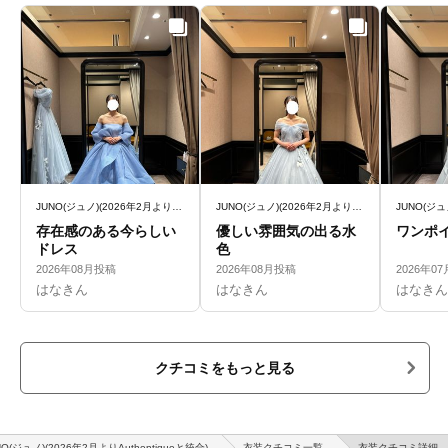
JUNO(ジュノ)(2026年2月よりAuthentiqueと統合)
JUNO(ジュノ)(2026年2月よりAuthentiqueと統合)
存在感のある今らしい
優しい雰囲気の出る水
ワンポ
ドレス
色
2026年08月投稿
2026年08月投稿
2026年0
はなきん
はなきん
はなきん
クチコミをもっと見る
NO(ジュノ)(2026年2月よりAuthentiqueと統合)
衣装クチコミ一覧
衣装クチコミ詳細