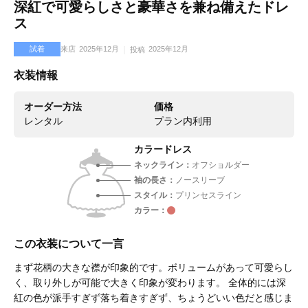
深紅で可愛らしさと豪華さを兼ね備えたドレ
ス
試着
来店
2025年12月
2025年12月
投稿
衣装情報
オーダー方法
価格
レンタル
プラン内利用
カラードレス
ネックライン
オフショルダー
袖の長さ
ノースリーブ
スタイル
プリンセスライン
カラー
この衣装について一言
まず花柄の大きな襟が印象的です。ボリュームがあって可愛らし
く、取り外しが可能で大きく印象が変わります。 全体的には深
紅の色が派手すぎず落ち着きすぎず、ちょうどいい色だと感じま