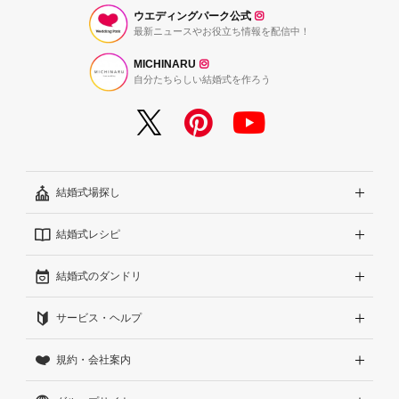
ウエディングパーク公式
最新ニュースやお役立ち情報を配信中！
MICHINARU
自分たちらしい結婚式を作ろう
結婚式場探し
結婚式レシピ
エリアから探す
結婚式のダンドリ
こだわりから探す
結婚式準備レポート『ハナレポ』
サービス・ヘルプ
雰囲気から探す
結婚式当日の動画『ムビレポ』
結婚準備ガイド
規約・会社案内
見積りから探す
Wedding Park Magazine
サイトコンセプト