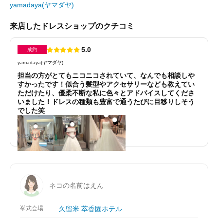
yamadaya(ヤマダヤ)
来店したドレスショップのクチコミ
5.0
成約
yamadaya(ヤマダヤ)
担当の方がとてもニコニコされていて、なんでも相談しや
すかったです！似合う髪型やアクセサリーなども教えてい
ただけたり、優柔不断な私に色々とアドバイスしてくださ
いました！ドレスの種類も豊富で通うたびに目移りしそう
でした笑
2025年11月投稿
ネコの名前はえん
挙式会場
久留米 萃香園ホテル