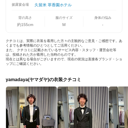
披露宴会場
久留米 萃香園ホテル
背の高さ
服のサイズ
身体の悩み
約155cm
M
-
クチコミは、実際に衣装を着用した方々の主観的なご意見・ご感想です。あ
くまでも参考情報のひとつとしてご活用ください。
また、 クチコミに記載されているサービス内容・スタッフ・運営会社等
は、投稿された方が着用した当時のものです。
現在とは異なる場合がございますので、現在の状況は直接各ブランド・ショ
ップにご確認ください。
yamadaya(ヤマダヤ)の衣装クチコミ