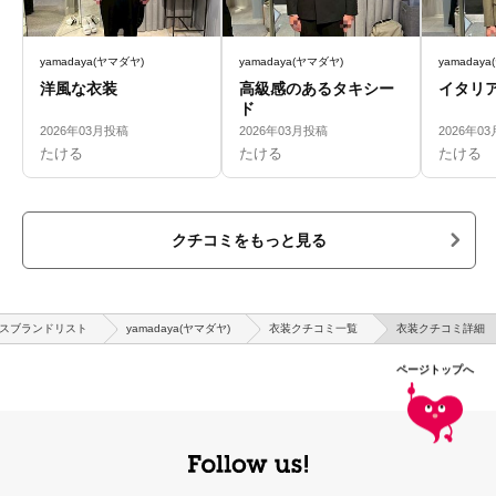
yamadaya(ヤマダヤ)
yamadaya(ヤマダヤ)
yamaday
洋風な衣装
高級感のあるタキシー
イタリ
ド
2026年03月投稿
2026年03月投稿
2026年0
たける
たける
たける
クチコミをもっと見る
スブランドリスト
yamadaya(ヤマダヤ)
衣装クチコミ一覧
衣装クチコミ詳細
ページトップへ