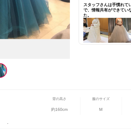
スタッフさんは手慣れて
で、情報共有ができてい
た。
背の高さ
服のサイズ
約160cm
M
-