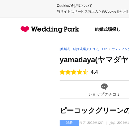
Cookieの利用について
当サイトはサービス向上のためCookieを利
結婚式場探し
[結婚式・結婚式場クチコミ] TOP
ウェディン
yamadaya(ヤマダヤ
4.4
点数
ショップクチコミ
ピーコックグリーン
試着
来店
2022年12月
2024年
投稿