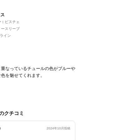
レス
ン
ビスチェ
ノースリーブ
Aライン
、重なっているチュールの色がブルーや
な色を魅せてくれます。
のクチコミ
0
2024年10月投稿