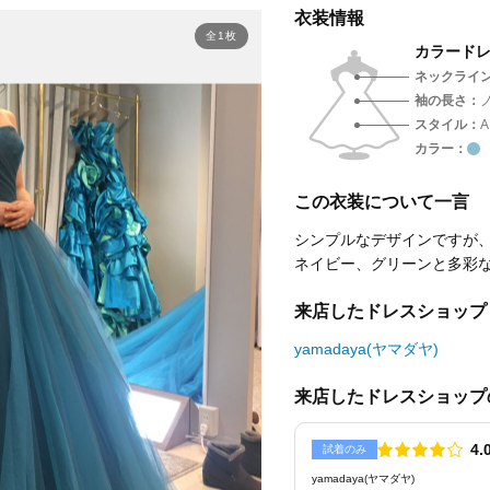
衣装情報
全1枚
カラード
ネックライ
袖の長さ
スタイル
カラー
この衣装について一言
シンプルなデザインですが
ネイビー、グリーンと多彩
来店したドレスショップ
yamadaya(ヤマダヤ)
来店したドレスショップ
点数
4.
試着のみ
yamadaya(ヤマダヤ)