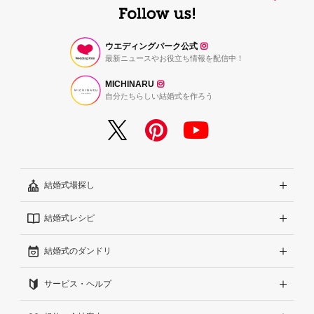
ウエディングパーク公式
最新ニュースやお役立ち情報を配信中！
MICHINARU
自分たちらしい結婚式を作ろう
結婚式場探し
結婚式レシピ
エリアから探す
結婚式のダンドリ
こだわりから探す
結婚式準備レポート『ハナレポ』
サービス・ヘルプ
雰囲気から探す
結婚式当日の動画『ムビレポ』
結婚準備ガイド