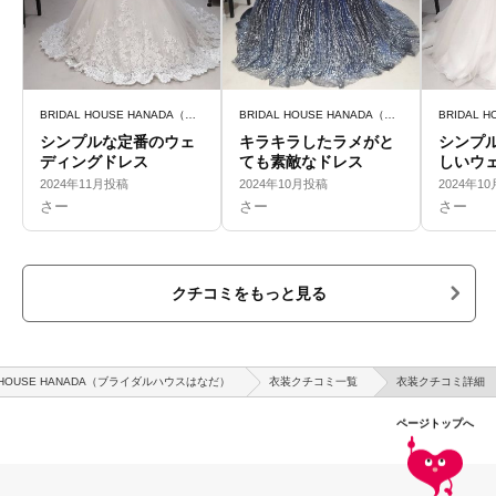
BRIDAL HOUSE HANADA（ブライダルハウスはなだ）
BRIDAL HOUSE HANADA（ブライダルハウスはなだ）
シンプルな定番のウェ
キラキラしたラメがと
シンプ
ディングドレス
ても素敵なドレス
しいウ
ス
2024年11月投稿
2024年10月投稿
2024年1
さー
さー
さー
クチコミをもっと見る
L HOUSE HANADA（ブライダルハウスはなだ）
衣装クチコミ一覧
衣装クチコミ詳細
ページトップへ