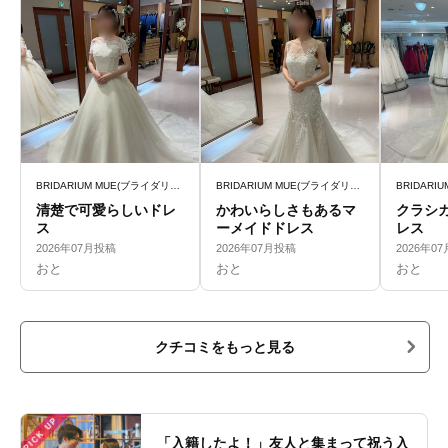
BRIDARIUM MUE(ブライダリウム ミュー)
BRIDARIUM MUE(ブライダリウム ミュー)
清楚で可愛らしいドレ
かわいらしさもあるマ
クラシ
ス
ーメイドドレス
レス
2026年07月投稿
2026年07月投稿
2026年0
おと
おと
おと
クチコミをもっと見る
PICK UP
「入籍したよ！」友人と集まって祝う入