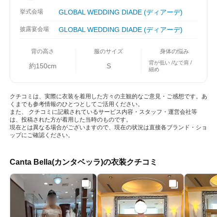
挙式会場
GLOBAL WEDDING DIADE (ディアーデ)
披露宴会場
GLOBAL WEDDING DIADE (ディアーデ)
背の高さ
服のサイズ
身体の悩み
背が低い
なで肩
約150cm
S
細め
クチコミは、実際に衣装を着用した方々の主観的なご意見・ご感想です。あ
くまでも参考情報のひとつとしてご活用ください。
また、 クチコミに記載されているサービス内容・スタッフ・運営会社等
は、投稿された方が着用した当時のものです。
現在とは異なる場合がございますので、現在の状況は直接各ブランド・ショ
ップにご確認ください。
Canta Bella(カンタベッラ)の衣装クチコミ