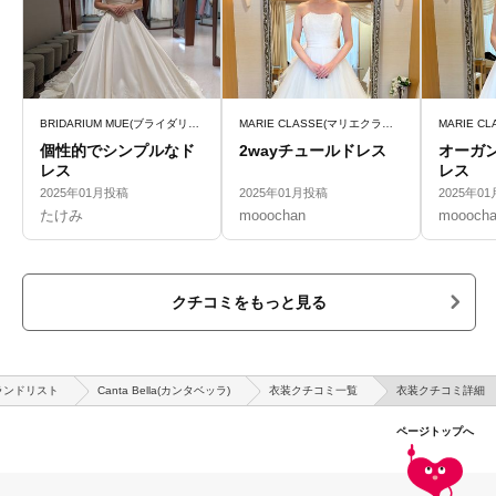
BRIDARIUM MUE(ブライダリウム ミュー)
MARIE CLASSE(マリエクラッセ)
個性的でシンプルなド
2wayチュールドレス
オーガ
レス
レス
2025年01月投稿
2025年01月投稿
2025年0
たけみ
mooochan
moooch
クチコミをもっと見る
ランドリスト
Canta Bella(カンタベッラ)
衣装クチコミ一覧
衣装クチコミ詳細
ページトップへ