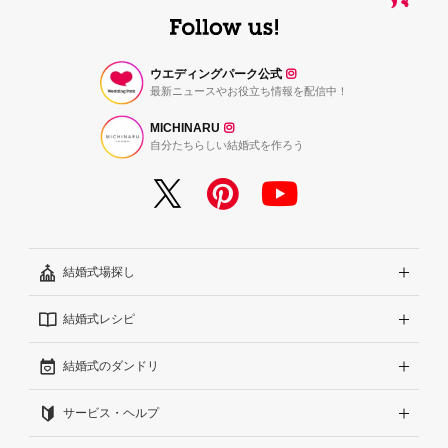
ウエディングパーク公式
最新ニュースやお役立ち情報を配信中！
MICHINARU
自分たちらしい結婚式を作ろう
結婚式場探し
結婚式レシピ
エリアから探す
結婚式のダンドリ
こだわりから探す
結婚式準備レポート『ハナレポ』
サービス・ヘルプ
雰囲気から探す
結婚式当日の動画『ムビレポ』
結婚準備ガイド