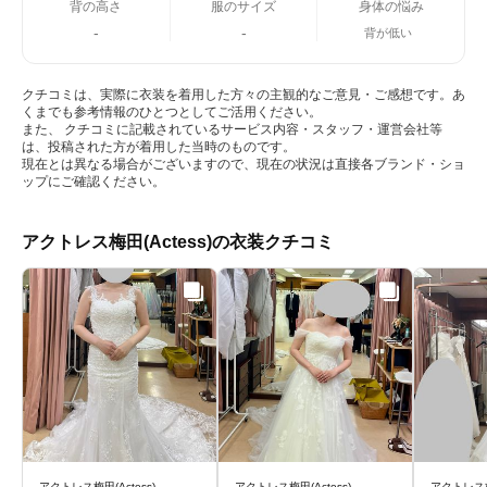
背の高さ
服のサイズ
身体の悩み
-
-
背が低い
クチコミは、実際に衣装を着用した方々の主観的なご意見・ご感想です。あ
くまでも参考情報のひとつとしてご活用ください。
また、 クチコミに記載されているサービス内容・スタッフ・運営会社等
は、投稿された方が着用した当時のものです。
現在とは異なる場合がございますので、現在の状況は直接各ブランド・ショ
ップにご確認ください。
アクトレス梅田(Actess)の衣装クチコミ
アクトレス梅田(Actess)
アクトレス梅田(Actess)
アクトレス梅田