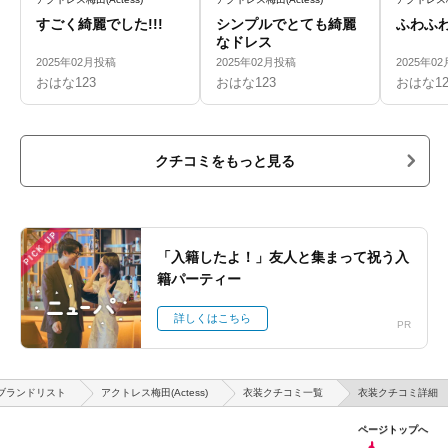
すごく綺麗でした!!!
シンプルでとても綺麗
ふわふ
なドレス
2025年02月投稿
2025年02月投稿
2025年0
おはな123
おはな123
おはな12
クチコミをもっと見る
PICK UP
「入籍したよ！」友人と集まって祝う入
籍パーティー
詳しくはこちら
PR
ブランドリスト
アクトレス梅田(Actess)
衣装クチコミ一覧
衣装クチコミ詳細
ページトップへ