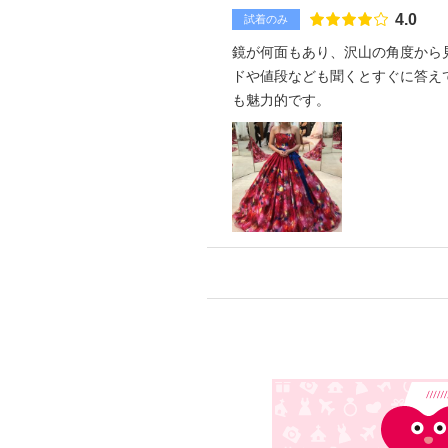
点数
4.0
試着のみ
鏡が何面もあり、沢山の角度から
ドや値段なども聞くとすぐに答え
も魅力的です。