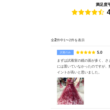
満足度
点
2
全
件中1〜2件を表示
点数
5.0
試着のみ
まずは試着室の鏡の面が多く、さ
には置いていなかったのですが、
イントが高いと思いました。