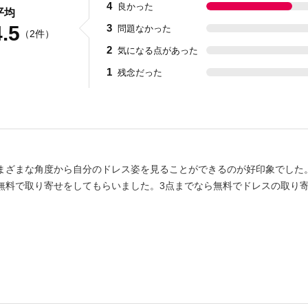
4
良かった
平均
4.5
3
問題なかった
数
（2件）
2
気になる点があった
1
残念だった
まざまな角度から自分のドレス姿を見ることができるのが好印象でした
無料で取り寄せをしてもらいました。3点までなら無料でドレスの取り