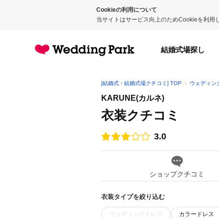
Cookieの利用について
当サイトはサービス向上のためCookieを利
結婚式場探し
[結婚式・結婚式場クチコミ] TOP
ウェディン
KARUNE(カルネ)
衣装クチコミ
3.0
点数
ショップクチコミ
衣装タイプを絞り込む
ウェディングドレス
カラードレス