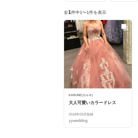
1
全
件中1〜1件を表示
KARUNE(カルネ)
大人可愛いカラードレス
2018年03月投稿
yywedding